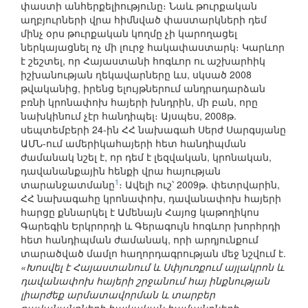
փաստի անհերքելիությունը։ Նաև թուրքական
աղբյուրների վրա հիմնված փաստարկների դեմ
մինչ օրս թուրքական կողմը չի կարողացել
ներկայացնել ոչ մի լուրջ հակափաստարկ։ Կարևոր
է շեշտել, որ Հայաստանի հոգևոր ու աշխարհիկ
իշխանության ղեկավարները ևս, սկսած 2008
թվականից, իրենց ելույթներում անդրադարձան
բռնի կրոնափոխ հայերի խնդրին, մի բան, որը
նախկինում չէր հանդիպել։ Այսպես, 2008թ.
սեպտեմբերի 24-ին ՀՀ նախագահ Սերժ Սարգսյանը
ԱՄՆ-ում ամերիկահայերի հետ հանդիպման
ժամանակ նշել է, որ դեմ է լեզվական, կրոնական,
դավանանքային հենքի վրա հայության
1
տարանջատմանը
։ Ավելի ուշ՝ 2009թ. փետրվարին,
ՀՀ նախագահը կրոնափոխ, դավանափոխ հայերի
հարցը քննարկել է Ամենայն Հայոց կաթողիկոս
Գարեգին Երկրորդի և Գերագույն հոգևոր խորհրդի
հետ հանդիպման ժամանակ, որի արդյունքում
տարածված մամլո հաղորդագրության մեջ նշվում է.
«Խոսվել է Հայաստանում և Սփյուռքում այլակրոն և
դավանափոխ հայերի շրջանում հայ ինքնության
լիարժեք արմատավորման և տարբեր