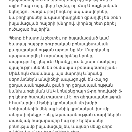
այլն։ Բացի այդ, վերը նշվեց, որ Հայ Առաքելական
եկեղեցու բազմաթիվ հոգևոր սպասավորներ,
կաթողիկոսներ և պատրիարքներ զբաղվել են բռնի
իսլամացված հայերի խնդրով, փորձել հետ բերել
ուծացած հայերին։
Պետք է հատուկ շեշտել, որ իսլամացված կամ
ծպտյալ հայերը թուրքական բռնապետական
քաղաքականության արդյունք են։ Մարդկանց
պարտադրվել է ուրանալ իրենց կրոնը,
ազգությունը, լեզուն։ Սրանք լուռ և շարունակվող
վկայություններն են օսմանյան բռնապետության։
Միևնույն ժամանակ, այս մարդիկ և նրանց
սերունդներն անվիճելի ապացույցն են Հայոց
ցեղասպանության, քանի որ ցեղասպանության
կանխարգելման ՄԱԿ կոնվենցիայի 2-րդ հոդվածի 5-
րդ կետը հստակ փաստում է, որ ցեղասպանություն
է համարվում էթնիկ կրոնական մի խմբի
երեխաներին մեկ այլ էթնիկ կրոնական խումբ
տեղափոխելը։ Իսկ ցեղասպանության տարիներին
տասնյակ հազարավոր հայ որբ երեխաներ
բռնությամբ իսլամացվել են, և այսօր մենք գործ