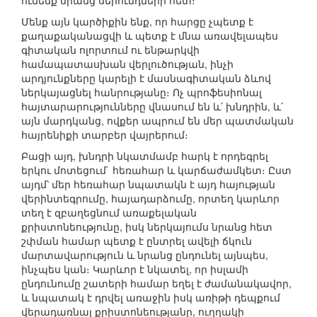
ունենք նրանց սերունդների հետ։
Մենք այն կարծիքին ենք, որ հարցը չպետք է
քաղաքականացվի և պետք է մնա առավելապես
գիտական ոլորտում ու ենթարկվի
համապատասխան վերլուծության, ինչի
արդյունքները կարելի է մասնագիտական ձևով
ներկայացնել հանրությանը։ Ոչ պրոֆեսիոնալ
հայտարարությունները վնասում են և՛ խնդրին, և՛
այն մարդկանց, ովքեր ապրում են մեր պատմական
հայրենիքի տարբեր վայրերում։
Բացի այդ, խնդրի նկատմամբ հարկ է որդեգրել
երկու մոտեցում` հեռահար և կարճաժամկետ։ Ըստ
այդմ՝ մեր հեռահար նպատակն է այդ հայության
վերինտեգրումը, հայադարձումը, որտեղ կարևոր
տեղ է զբաղեցնում առաքելական
քրիստոնեությունը, իսկ ներկայումս նրանց հետ
շփման համար պետք է ընտրել ավելի ճկուն
մարտավարություն և նրանց ընդունել այնպես,
ինչպես կան։ Կարևոր է նկատել, որ իսլամի
ընդունումը շատերի համար եղել է ժամանակավոր,
և նպատակ է դրվել առաջին իսկ առիթի դեպքում
վերադառնալ քրիստոնեությանը, ուղղակի