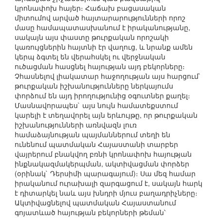
կրոնափոխ հայեր։ Հաճախ բացասական
միտումով արված հայտարարությունների որոշ
մասը համապատասխանում է իրականությանը,
սակայն այս փաստը թուրքական որոշակի
կառույցներին հայտնի էր վաղուց, և նրանք ամեն
կերպ ձգտել են վերահսկել ու վերջնական
ուծացման հասցնել հայության այդ բեկորները։
Չհասնելով լիակատար հաջողության այս հարցում`
թուրքական իշխանությունները ներկայումս
փորձում են այդ իրողությունից օգուտներ քաղել։
Մասնավորապես` այս նույն համատեքստում
կարելի է տեղավորել այն երևույթը, որ թուրքական
իշխանությունների առնվազն լուռ
համաձայնության պայմաններում տեղի են
ունենում պատմական Հայաստանի տարբեր
վայրերում բնակվող բռնի կրոնափոխ հայության
ինքնակազմակերպման, ակտիվացման փորձեր
(օրինակ` Դերսիմի պարագայում)։ Սա մեզ համար
իրականում ուրախալի զարգացում է, սակայն հարկ
է դիտարկել նաև այս խնդրի մյուս բաղադրիչները։
Ակտիվացնելով պատմական Հայաստանում
գոյատևած հայության բեկորների թեման՝