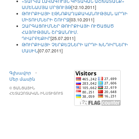
«ՏԱՐՎԱ ԼԱՎԱԳՈՒՅՆ ԳԻՏԱԿԱՆ ԱՇԽԱՏԱՆՔ»
ԱՄԵՆԱՄՅԱ ՄՐՑՈՒՅԹ
[12.10.2011]
ԹՈՒՐՔԻԱՅԻ ԷԹՆՈՔԱՂԱՔԱԿԱՆՈՒԹՅԱՆ ԱՐԴԻ
ՄԻՏՈՒՄՆԵՐԻ ՇՈՒՐՋ
[03.10.2011]
ԶԱՐԳԱՑՈՒՄՆԵՐ ԹՈՒՐՔԻԱՅԻ ՈՒԾԱՑԱԾ
ՀԱՅՈՒԹՅԱՆ ՇՐՋԱՆՈՒՄ.
ԴԻԱՐԲԵՔԻՐ
[25.07.2011]
ԹՈՒՐՔԻԱՅԻ ՉԵՐՔԵԶՆԵՐԻ ԱՐԴԻ ԽՆԴԻՐՆԵՐԻ
ՄԱՍԻՆ
[07.07.2011]
Գլխավոր
⋅
Մեր մասին
© ՑԱՆՑԱՅԻՆ
ՀԵՏԱԶՈՏԱԿԱՆ ԻՆՍՏԻՏՈՒՏ