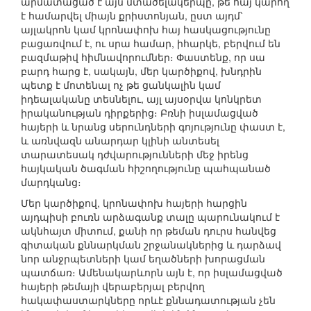
արմատացած է այն մտածելակերպը, թե հայ կարող
է համարվել միայն քրիստոնյան, ըստ այդմ՝
այլակրոն կամ կրոնափոխ հայ հասկացությունը
բացառվում է, ու սրա համար, իհարկե, բերվում են
բազմաթիվ հիմնավորումներ։ Փաստենք, որ սա
բարդ հարց է, սակայն, մեր կարծիքով, խնդրին
պետք է մոտենալ ոչ թե ցանկալին կամ
իդեալականը տեսնելու, այլ այսօրվա կոնկրետ
իրականության դիրքերից։ Բռնի իսլամացված
հայերի և նրանց սերունդների գոյությունը փաստ է,
և առնվազն անարդար կլինի անտեսել
տարատեսակ դժվարությունների մեջ իրենց
հայկական ծագման հիշողությունը պահպանած
մարդկանց։
Մեր կարծիքով, կրոնափոխ հայերի հարցին
այդպիսի բուռն արձագանք տալը պարունակում է
ակնհայտ միտում, քանի որ թեման դուրս հանվեց
գիտական քննարկման շրջանակներից և դարձավ
նոր անջրպետների կամ եղածների խորացման
պատճառ։ Ամենակարևորն այն է, որ իսլամացված
հայերի թեմայի վերաբերյալ բերվող
հակափաստարկները որևէ քննադատության չեն