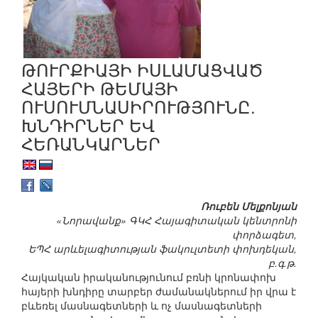
ԹՈՒՐՔԻԱՅԻ ԻՍԼԱՄԱՑՎԱԾ
ՀԱՅԵՐԻ ԹԵՄԱՅԻ
ՈՒՍՈՒՄՆԱՍԻՐՈՒԹՅՈՒՆԸ.
ԽՆԴԻՐՆԵՐ ԵՎ
ՀԵՌԱՆԿԱՐՆԵՐ
Ռուբեն Մելքոնյան
«Նորավանք» ԳԿՀ Հայագիտական կենտրոնի
փորձագետ,
ԵՊՀ արևելագիտության ֆակուլտետի փոխդեկան,
բ.գ.թ.
Հայկական իրականությունում բռնի կրոնափոխ
հայերի խնդիրը տարբեր ժամանակներում իր վրա է
բևեռել մասնագետների և ոչ մասնագետների