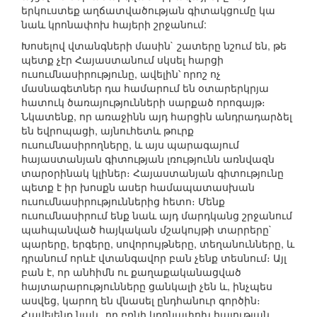
երկուստեք աղճատվածության գիտակցումը կա
նաև կրոնափոխ հայերի շրջանում:
Խոսելով վտանգների մասին` շատերը նշում են, թե
պետք չէր Հայաստանում սկսել հարցի
ուսումնասիրությունը, ավելին՝ որոշ ոչ
մասնագետներ դա համարում են օտարերկրյա
հատուկ ծառայությունների սարքած որոգայթ։
Նկատենք, որ առաջինն այդ հարցին անդրադարձել
են եվրոպացի, այնուհետև թուրք
ուսումնասիրողները, և այս պարագայում
հայաստանյան գիտության լռությունն առնվազն
տարօրինակ կլիներ։ Հայաստանյան գիտությունը
պետք է իր խոսքն ասեր համապատասխան
ուսումնասիրություններից հետո։ Մենք
ուսումնասիրում ենք նաև այդ մարդկանց շրջանում
պահպանված հայկական մշակույթի տարրերը`
պարերը, երգերը, սովորույթները, տեղանունները, և
դրանում որևէ վտանգավոր բան չենք տեսնում։ Այլ
բան է, որ անհիմն ու քաղաքականացված
հայտարարությունները ցանկալի չեն և, ինչպես
ասվեց, կարող են վնասել ընդհանուր գործին։
Հավելենք նաև, որ բռնի կրոնափոխ հայության