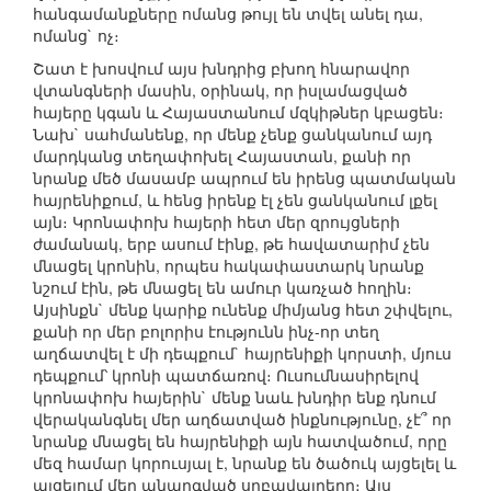
հանգամանքները ոմանց թույլ են տվել անել դա,
ոմանց` ոչ։
Շատ է խոսվում այս խնդրից բխող հնարավոր
վտանգների մասին, օրինակ, որ իսլամացված
հայերը կգան և Հայաստանում մզկիթներ կբացեն։
Նախ` սահմանենք, որ մենք չենք ցանկանում այդ
մարդկանց տեղափոխել Հայաստան, քանի որ
նրանք մեծ մասամբ ապրում են իրենց պատմական
հայրենիքում, և հենց իրենք էլ չեն ցանկանում լքել
այն։ Կրոնափոխ հայերի հետ մեր զրույցների
ժամանակ, երբ ասում էինք, թե հավատարիմ չեն
մնացել կրոնին, որպես հակափաստարկ նրանք
նշում էին, թե մնացել են ամուր կառչած հողին։
Այսինքն` մենք կարիք ունենք միմյանց հետ շփվելու,
քանի որ մեր բոլորիս էությունն ինչ-որ տեղ
աղճատվել է մի դեպքում` հայրենիքի կորստի, մյուս
դեպքում՝ կրոնի պատճառով։ Ուսումնասիրելով
կրոնափոխ հայերին` մենք նաև խնդիր ենք դնում
վերականգնել մեր աղճատված ինքնությունը, չէ՞ որ
նրանք մնացել են հայրենիքի այն հատվածում, որը
մեզ համար կորուսյալ է, նրանք են ծածուկ այցելել և
այցելում մեր անարգված սրբավայրերը։ Այս