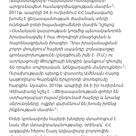
դավանանքների հայկական համայնքների
2
արդյունավետ համագործակցության մասին»
։
2011թ. ապրիլի 24-ի ուղերձում ՀՀ նախագահը
խոսել է ցեղասպանության ժամանակ տեղի
ունեցած բռնի իսլամացումների մասին՝ նշելով.
«Օսմանյան կայսրության կողմից պետականորեն
իրականացվել է հայ ժողովրդի բնաջնջման և
հայրենազրկման ծրագիր։ Դրա իրականացման
բոլոր փուլերում հայերի սպանդը, բռնագաղթը,
կրոնափոխությունն (ընդգծումն իմն է- Ռ.Մ.) ու
ստրկացումը Թուրքիայի ներքին կյանքում դիտվել
3
են որպես սովորական, կենցաղային մանրուքներ»
։
Ուրախությամբ պետք է փաստել Ամենայն Հայոց
կաթողիկոս Գարեգին Երկրորդի մոտեցումը
հարցին։ Այսպես, 2010թ. ապրիլի 24-ի իր ուղերձում
Վեհափառը նշել է.
«Ցեղասպանության զոհեր են
ստիպողաբար իսլամ ընդունած հայերը և նրանց
սերունդները, ովքեր վախենում են խոսել իրենց
4
ինքնության մասին»
։
Բռնի կրոնափոխ հայերի խնդիրը մտահոգում է
նաև մեր մտավորականությանը, օրինակ` ՀՀ
ազգային հերոս Շարլ Ազնավուրը բոլորովին