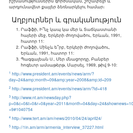
իշխանություններին գործնական, շոշափելի և
արդյունավետ քայլեր ձեռնարկելու համար։
Աղբյուրներ և գրականություն
Րաֆֆի, Ի՞նչ կապ կա մեր և Տաճկաստանի
հայերի մեջ, Երկերի ժողովածու, Երևան, 1991,
հատոր 11:
Րաֆֆի, Մինչև ե՞րբ, Երկերի ժողովածու,
Երևան, 1991, հատոր 11:
Պագգալեան Ս., Մեր մնացորդը, Բանբեր
հոգեւոր ամսաթերթ, Մարսել, 1969, թիվ 9-10:
1
http։//www.president.am/events/news/arm/?
day=24&amp;month=09&amp;year=2008&amp;id=209
2
http։//www.president.am/events/news/arm/?id=418
3
http://www.nt.am/newsday.php?
p=0&c=0&t=0&r=0&year=2011&month=04&day=24&shownews=1
=9#1040754
4
http։//www.tert.am/am/news/2010/04/24/april24/
5
http։//1in.am/arm/armenia_interview_37227.html