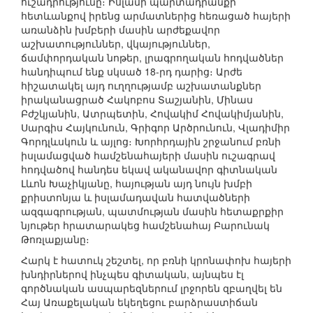
ուշադրությունը։ Իսլամի պարտադրանքի
հետևանքով իրենց արմատներից հեռացած հայերի
առանձին խմբերի մասին արժեքավոր
աշխատություններ, վկայություններ,
ճամփորդական նոթեր, լրագրողական հոդվածներ
հանդիպում ենք սկսած 18-րդ դարից։ Արժե
հիշատակել այդ ուղղությամբ աշխատանքներ
իրականացրած Հակոբոս Տաշյանին, Մինաս
Բժշկյանին, Ատրպետին, Հովակիմ Հովակիմյանին,
Սարգիս Հայկունուն, Գրիգոր Արծրունուն, Վլադիմիր
Գորդլևսկուն և այլոց։ Խորհրդային շրջանում բռնի
իսլամացված համշենահայերի մասին ուշագրավ
հոդվածով հանդես եկավ ականավոր գիտնական
Լևոն Խաչիկյանը, հայության այդ նույն խմբի
քրիստոնյա և իսլամադավան հատվածների
ազգագրության, պատմության մասին հետաքրքիր
նյութեր հրատարակեց համշենահայ Բարունակ
Թոռլաքյանը։
Հարկ է հատուկ շեշտել, որ բռնի կրոնափոխ հայերի
խնդիրներով ինչպես գիտական, այնպես էլ
գործնական ասպարեզներում լրջորեն զբաղվել են
Հայ Առաքելական եկեղեցու բարձրաստիճան