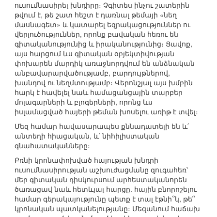
ուսումնասիրել խնդիրը։ Չգիտես ինչու շատերին
թվում է, թե շատ հեշտ է դառնալ թեմայի «նեղ
մասնագետ» և կատարել եզրակացություններ ու
վերլուծություններ, որոնք բավական հեռու են
գիտականությունից և իրականությունից։ Ցավոք,
այս հարցում ևս գիտական օբյեկտիվության
փոխարեն մարդիկ առաջնորդվում են անձնական
անբավարարվածությամբ, բարդույթներով,
խանդով ու նեղմտությամբ։ Վերոնշյալ այս խմբին
հարկ է հավելել նաև համացանցային տարբեր
մոլագարների և բլոգերների, որոնց ևս
իսլամացված հայերի թեման խոսելու առիթ է տվել։
Մեզ համար հավասարապես քննադատելի են և՛
անտեղի հիացական, և՛ նիհիլիստական
գնահատականները։
Բռնի կրոնափոխված հայության խնդրի
ուսումնասիրության աշխուժացմանը զուգահեռ՝
մեր գիտական դիսկուրսում արհեստականորեն
ծառացավ նաև հետևյալ հարցը. հային բնորոշելու
համար գերակայությունը պետք է տալ էթնի՞կ, թե՞
կրոնական պատկանելությանը։ Մեզանում հաճախ