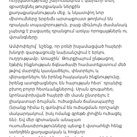
ուղղվածությունը շարունակում է կարևոր տեղ
զբաղեցնել թուրքական ներքին
քաղաքականության մեջ, և նկատվող նոր
միտումները երբեմն արտաքուստ թողնում են
դրական տպավորություն, բայց միևնույն ժամանակ
չպետք է բացառել դրանցում առկա որոգայթներն ու
վտանգները։
Ամփոփելով` նշենք, որ բռնի իսլամացված հայերի
խնդրի զարգացումը նախանշվում է երկու
ուղղությամբ։ Առաջին` Թուրքիայում ընթացող
էթնիկ ինքնության ճգնաժամի համատեքստում մեծ
թվով մարդիկ կասկածելու, փնտրելու և
վերագտնելու են իրենց հայկական ինքնությունը,
իրենց ասոցիացնելու են հայության հետ` դրանից
բխող բոլոր հետևանքներով։ Սրան զուգահեռ,
կրոնափոխված հայերի մի մասն ընտրելու է
լիակատար ձուլման, ուծացման ճանապարհը
(նրանք հիմա էլ գտնվում են ուծացման որոշակի
մակարդակում, իսկ ոմանք գրեթե լիովին ուծացել
են)։ Եվ մեր գիտական անաչառ
ուսումնասիրությունները պետք է վստահելի հենք
ստեղծեն քաղաքական և հոգևոր