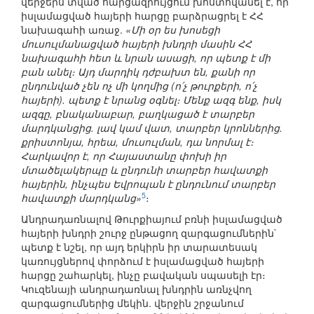
վերջերս տված հարցազրույցում խոստովանել է, որ
իսլամացված հայերի հարցը բարձրացրել է ՀՀ
նախագահի առաջ.
«Մի օր ես խոսեցի
մուսուլմանացված հայերի խնդրի մասին ՀՀ
նախագահի հետ և նրան ասացի, որ պետք է մի
բան անել։ Այդ մարդիկ դժբախտ են, քանի որ
ընդունված չեն ոչ մի կողմից (ո՛չ թուրքերի, ո՛չ
հայերի). պետք է նրանց օգնել։ Մենք ազգ ենք, իսկ
ազգը, բնականաբար, բաղկացած է տարբեր
մարդկանցից. լավ կամ վատ, տարբեր կրոններից.
քրիստոնյա, հրեա, մուսուլման, դա նորմալ է։
Հարկավոր է, որ Հայաստանը փոխի իր
մտածելակերպը և ընդունի տարբեր հավատքի
հայերին, ինչպես Եվրոպան է ընդունում տարբեր
5
հավատքի մարդկանց»
։
Անդրադառնալով Թուրքիայում բռնի իսլամացված
հայերի խնդրի շուրջ ընթացող զարգացումներին`
պետք է նշել, որ այդ երկիրն իր տարատեսակ
կառույցներով փորձում է իսլամացված հայերի
հարցը շահարկել, ինչը բավական սպասելի էր։
Կուզենայի անդրադառնալ խնդրին առնչվող
զարգացումներից մեկին. վերջին շրջանում