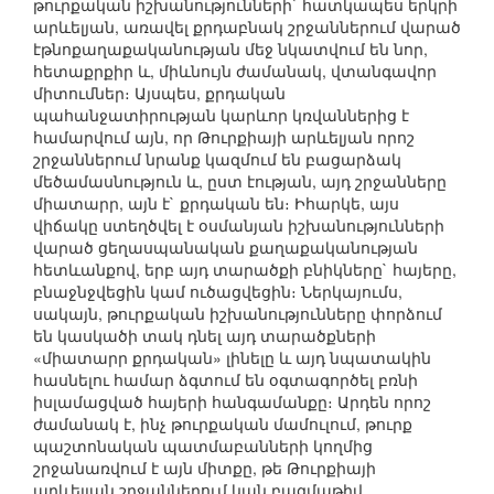
թուրքական իշխանությունների` հատկապես երկրի
արևելյան, առավել քրդաբնակ շրջաններում վարած
էթնոքաղաքականության մեջ նկատվում են նոր,
հետաքրքիր և, միևնույն ժամանակ, վտանգավոր
միտումներ։ Այսպես, քրդական
պահանջատիրության կարևոր կռվաններից է
համարվում այն, որ Թուրքիայի արևելյան որոշ
շրջաններում նրանք կազմում են բացարձակ
մեծամասնություն և, ըստ էության, այդ շրջանները
միատարր, այն է` քրդական են։ Իհարկե, այս
վիճակը ստեղծվել է օսմանյան իշխանությունների
վարած ցեղասպանական քաղաքականության
հետևանքով, երբ այդ տարածքի բնիկները` հայերը,
բնաջնջվեցին կամ ուծացվեցին։ Ներկայումս,
սակայն, թուրքական իշխանությունները փորձում
են կասկածի տակ դնել այդ տարածքների
«միատարր քրդական» լինելը և այդ նպատակին
հասնելու համար ձգտում են օգտագործել բռնի
իսլամացված հայերի հանգամանքը։ Արդեն որոշ
ժամանակ է, ինչ թուրքական մամուլում, թուրք
պաշտոնական պատմաբանների կողմից
շրջանառվում է այն միտքը, թե Թուրքիայի
արևելյան շրջաններում կան բազմաթիվ