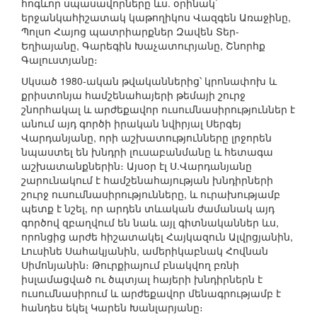
հոգևոր սպասավորները ևս. օրինակ`
երջանկահիշատակ կաթողիկոս Վազգեն Առաջինը,
Պոլսո Հայոց պատրիարքներ Զավեն Տեր-
Եղիայանը, Գարեգին Խաչատուրյանը, Շնորհք
Գալուստյանը։
Սկսած 1980-ական թվականներից՝ կրոնափոխ և
քրիստոնյա համշենահայերի թեմայի շուրջ
շնորհակալ և արժեքավոր ուսումնասիրություններ է
անում այդ գործի իրական նվիրյալ Սերգեյ
Վարդանյանը, որի աշխատությունները լրջորեն
նպաստել են խնդրի լուսաբանմանը և հետագա
աշխատանքներին։ Այսօր էլ Ս.Վարդանյանը
շարունակում է համշենահայության խնդիրների
շուրջ ուսումնասիրությունները, և ուրախությամբ
պետք է նշել, որ արդեն տևական ժամանակ այդ
գործով զբաղվում են նաև այլ գիտնականներ ևս,
որոնցից արժե հիշատակել Հայկազուն Ալվրցյանին,
Լուսինե Սահակյանին, ամերիկաբնակ Հովնան
Սիմոնյանին։ Թուրքիայում բնակվող բռնի
իսլամացված ու ծպտյալ հայերի խնդիրներն է
ուսումնասիրում և արժեքավոր մենագրությամբ է
հանդես եկել Կարեն Խանլարյանը։