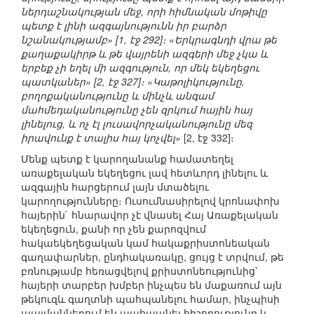
ներդաշնակության մեջ, որի հիմնական մոթիվը
պետք է լինի ազգայնությունն իր բարձր
նշանակությամբ» [1, էջ 292]։ «Երկրագնդի վրա թե
քաղաքակիրթ և թե վայրենի ազգերի մեջ չկա և
երբեք չի եղել մի ազգություն, որ մեկ եկեղեցու
պատկաներ» [2, էջ 327]։ «Կաթոլիկությունը,
բողոքականությունը և մինչև անգամ
մահմեդականությունը չեն զրկում հային հայ
լինելուց, և ոչ էլ լուսավորչականությունը մեզ
իրավունք է տալիս հայ կոչվել»
[2, էջ 332]։
Մենք պետք է կարողանանք համատեղել
առաքելական եկեղեցու լավ հետևորդ լինելու և
ազգային հարցերում լայն մտածելու
կարողությունները։ Ուսումնասիրելով կրոնափոխ
հայերին` հնարավոր չէ վնասել Հայ Առաքելական
եկեղեցուն, քանի որ չեն քարոզվում
հակաեկեղեցական կամ հակաքրիստոնեական
գաղափարներ, ընդհակառակը, ցույց է տրվում, թե
բռնությամբ հեռացվելով քրիստոնեությունից՝
հայերի տարբեր խմբեր ինչպես են մաքառում այն
թեկուզև գաղտնի պահպանելու համար, ինչպիսի
պայմաններում են պահպանել հիշողությունը և