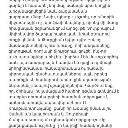
կարելի է համարել նորմալ, սակայն սրա կողքին
արձանագրվեցին նաև բացասական
զարգացումներ։ Նախ, պետք է շեշտել, որ խնդրին
միջամտեցին ոչ պրոֆեսիոնալները, որոնց մի մասը
հիացական եզրահանգում արեց, թե Թուրքիայում
միլիոնավոր ծպտյալ հայեր կան, նրանք շուտով
ոտքի կելնեն, և Թուրքիան կփլուզվի։ Իսկ ոչ
մասնագետների մյուս խումբը, որի անդամները
գիտության որոշակի ճյուղերում, գուցե, ինչ-որ
աշխատանքներ արել են, փորձում են մուտք գործել
նաև այս ասպարեզ և հանդես են գալիս ոչ միայն
նիհիլիստական, հակագիտական ու հաճախ
սիրողական գնահատականներով, այլև իրենց
պարտքն են համարում խիստ քննադատության
ենթարկել թեմայով զբաղվողներին։ Կարծում ենք,
որ, օրինակ` իսլամացված հայերի թեման գտնվում է
տարբեր գիտակարգերի հատման տիրույթում,
սակայն առավելապես վերաբերում է
թուրքագիտությանը, քանի որ առանց իմանալու
Օսմանյան կայսրության և Թուրքիայի
Հանրապետության պետական դիրքորոշումը,
քաղաքականությունը` չի կարելի համակողմանի