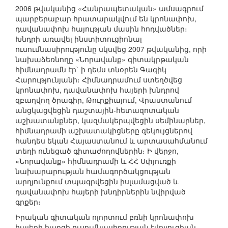
2006 թվականից «Հանրապետական» ամսագրում
պարբերաբար հրատարակվում են կրոնափոխ,
դավանափոխ հայության մասին հոդվածներ։
Խնդրի առավել ինստիտուցիոնալ
ուսումնասիրությունը սկսվեց 2007 թվականից, որի
նախաձեռնողը «Նորավանք» գիտակրթական
հիմնադրամն էր` ի դեմս տնօրեն Գագիկ
Հարությունյանի։ Հիմնադրամում ստեղծվեց
կրոնափոխ, դավանափոխ հայերի խնդրով
զբաղվող ծրագիր, Թուրքիայում, Վրաստանում
անցկացվեցին դաշտային-հետազոտական
աշխատանքներ, կազմակերպվեցին սեմինարներ,
հիմնադրամի աշխատակիցները զեկույցներով
հանդես եկան Հայաստանում և արտասահմանում
տեղի ունեցած գիտաժողովներին։ Ի վերջո,
«Նորավանք» հիմնադրամի և ՀՀ Սփյուռքի
նախարարության համագործակցության
արդյունքում տպագրվեցին իսլամացված և
դավանափոխ հայերի խնդիրներին նվիրված
գրքեր։
Իրական գիտական ոլորտում բռնի կրոնափոխ
հայերի հարցի ուսումնասիրության էվոլյուցիան