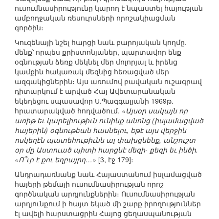
ուսումնասիրությունը կարող է նպաստել հայության
ամբողջական ռեսուրսների որոշակիացման
գործին։
Կուզենայի նշել հարցի նաև բարոյական կողմը.
մենք՝ որպես քրիստոնյաներ, պարտավոր ենք
օգնության ձեռք մեկնել մեր մոլորյալ և իրենց
կամքին հակառակ մեզնից հեռացված մեր
ազգակիցներին։ Այս առումով բավական ուշագրավ
դիտարկում է արված Հայ Ավետարանական
եկեղեցու սպասավոր Ս.Պագգալյանի 1969թ.
հրատարակված հոդվածում.
«Այսօր սակայն որ
առիթ եւ կարելիութիւն ունինք անոնց (իսլամացված
հայերին) օգնութեան հասնելու, եթէ այս վերջին
ոսկեղէն պատեհութիւնն ալ փախցնենք, անշուշտ
օր մը Աստուած պիտի հարցնէ մեզի- քեզի եւ ինծի.
«Ո՞ւր է քու եղբայրդ…»
[3, էջ 179]։
Անդրադառնանք նաև Հայաստանում իսլամացված
հայերի թեմայի ուսումնասիրության որոշ
գործնական արդյունքներին։ Ուսումնասիրության
արդյունքում ի հայտ եկած մի շարք իրողություններ
էլ ավելի հարստացրին Հայոց ցեղասպանության