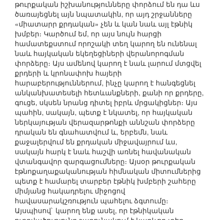
թուրքական իշխանությունները փորձում են դա ևս
ծառայեցնել այն նպատակին, որ այդ շրջանները
«միատարր քրդական» չեն և կան նաև այլ էթնիկ
խմբեր։ Կարծում եմ, որ այս նույն հարցի
համատեքստում որոշակի տեղ կարող են ունենալ
նաև հայկական եկեղեցիների վերանորոգման
փորձերը։ Այս ամենով կարող է նաև լարում մտցվել
քրդերի և կրոնափոխ հայերի
հարաբերություններում, ինչը կարող է հանգեցնել
անկանխատեսելի հետևանքների, քանի որ քրդերը,
գուցե, սկսեն նրանց դիտել իբրև մրցակիցներ։ Այս
պահին, սակայն, պետք է նկատել, որ հայկական
ներկայության վերազարթոնքի աննշան փորձերը
դրական են գնահատվում և, երբեմն, նաև
քաջալերվում են քրդական միջավայրում ևս,
սակայն հարկ է նաև հաշվի առնել հավանական
վտանգավոր զարգացումները։ Այսօր թուրքական
էթնոքաղաքականության հիմնական միտումներից
պետք է համարել տարբեր էթնիկ խմբերի շահերը
միմյանց հակադրելու միջոցով
հավասարակշռություն պահելու ձգտումը։
Այսպիսով` կարող ենք ասել, որ էթնիկական