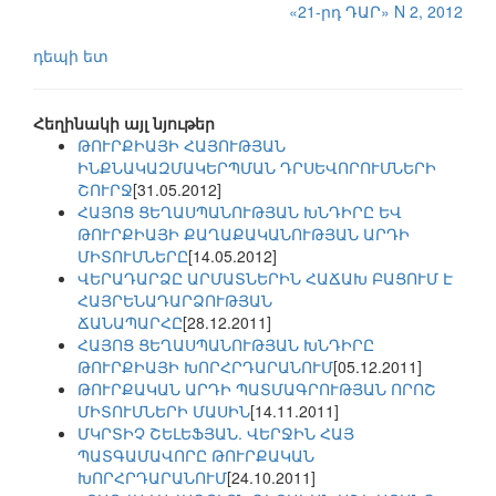
«21-րդ ԴԱՐ» N 2, 2012
դեպի ետ
Հեղինակի այլ նյութեր
ԹՈՒՐՔԻԱՅԻ ՀԱՅՈՒԹՅԱՆ
ԻՆՔՆԱԿԱԶՄԱԿԵՐՊՄԱՆ ԴՐՍԵՎՈՐՈՒՄՆԵՐԻ
ՇՈՒՐՋ
[31.05.2012]
ՀԱՅՈՑ ՑԵՂԱՍՊԱՆՈՒԹՅԱՆ ԽՆԴԻՐԸ ԵՎ
ԹՈՒՐՔԻԱՅԻ ՔԱՂԱՔԱԿԱՆՈՒԹՅԱՆ ԱՐԴԻ
ՄԻՏՈՒՄՆԵՐԸ
[14.05.2012]
ՎԵՐԱԴԱՐՁԸ ԱՐՄԱՏՆԵՐԻՆ ՀԱՃԱԽ ԲԱՑՈՒՄ Է
ՀԱՅՐԵՆԱԴԱՐՁՈՒԹՅԱՆ
ՃԱՆԱՊԱՐՀԸ
[28.12.2011]
ՀԱՅՈՑ ՑԵՂԱՍՊԱՆՈՒԹՅԱՆ ԽՆԴԻՐԸ
ԹՈՒՐՔԻԱՅԻ ԽՈՐՀՐԴԱՐԱՆՈՒՄ
[05.12.2011]
ԹՈՒՐՔԱԿԱՆ ԱՐԴԻ ՊԱՏՄԱԳՐՈՒԹՅԱՆ ՈՐՈՇ
ՄԻՏՈՒՄՆԵՐԻ ՄԱՍԻՆ
[14.11.2011]
ՄԿՐՏԻՉ ՇԵԼԵՖՅԱՆ. ՎԵՐՋԻՆ ՀԱՅ
ՊԱՏԳԱՄԱՎՈՐԸ ԹՈՒՐՔԱԿԱՆ
ԽՈՐՀՐԴԱՐԱՆՈՒՄ
[24.10.2011]