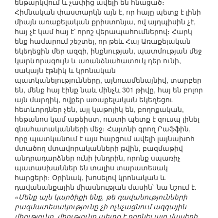
ենթարկվում և չափից ավելի են հնացած։
Հիմնական փաստարկն այն է, որ հայը պետք է լինի
միայն առաքելական քրիստոնյա, ով այդպիսին չէ,
հայ չէ կամ հայ է՝ որոշ վերապահումներով։ Հարկ
ենք համարում շեշտել, որ թեև Հայ Առաքելական
եկեղեցին մեր ազգի, ինքնության, պատմության մեջ
կարևորագույն և առանձնահատուկ դեր ունի,
սակայն էթնիկ և կրոնական
պատկանելությունները, այնուամենայնիվ, տարբեր
են, մենք հայ էինք նաև մինչև 301 թիվը, հայ են բոլոր
այն մարդիկ, ովքեր առաքելական եկեղեցու
հետևորդներ չեն, այլ կաթոլիկ են, բողոքական,
հեթանոս կամ աթեիստ, ուստի պետք է զուսպ լինել
գնահատականների մեջ։ Հայտնի գրող Րաֆֆին,
որը պատկանում է այս հարցում ավելի լայնախոհ
մտածող մտավորականների թվին, բազմաթիվ
անդրադարձներ ունի խնդրին, որոնք սպառիչ
պատասխաններ են տալիս տարատեսակ
հարցերի։ Օրինակ, խոսելով կրոնական և
դավանանքային միասնության մասին` նա նշում է.
«Մենք այն կարծիքի ենք, թե դավանությունների
բազմատեսակությունը չի ոչնչացնում ազգային
միությունը, միությունը պետք է որոնել այդ մասերի