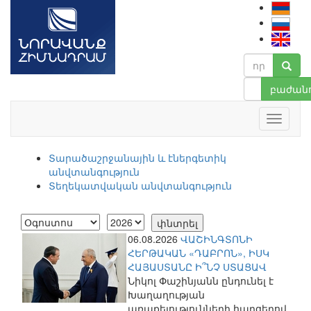
բաժանո
Տարածաշրջանային և էներգետիկ
անվտանգություն
Տեղեկատվական անվտանգություն
06.08.2026
ՎԱՇԻՆԳՏՈՆԻ
ՀԵՐԹԱԿԱՆ «ԴԱԲՐՈՆ», ԻՍԿ
ՀԱՅԱՍՏԱՆԸ Ի՞ՆՉ ՍՏԱՑԱՎ
Նիկոլ Փաշինյանն ընդունել է
Խաղաղության
առաքելությունների հարցերով