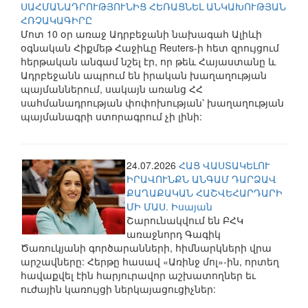
ՍԱՀՄԱՆԱԴՐՈՒԹՅՈՒՆԻՑ ՀԵՌԱՑՆԵԼ ԱՆԿԱԽՈՒԹՅԱՆ
ՀՌՉԱԿԱԳԻՐԸ
Մոտ 10 օր առաջ Ադրբեջանի նախագահ Ալիևի
օգնական Հիքմեթ Հաջիևը Reuters-ի հետ զրույցում
հերթական անգամ նշել էր, որ թեև Հայաստանը և
Ադրբեջանն ապրում են իրական խաղաղության
պայմաններում, սակայն առանց ՀՀ
սահմանադրության փոփոխության՝ խաղաղության
պայմանագրի ստորագրում չի լինի:
24.07.2026
ՀԱՑ ՎԱՍՏԱԿԵԼՈՒ
ԻՐԱՎՈՒՆՔՆ ԱՆԳԱՄ ԴԱՐՁԱՎ
ՔԱՂԱՔԱԿԱՆ ՀԱՇՎԵՀԱՐԴԱՐԻ
ՄԻ ՄԱՍ. Իսայան
Շարունակվում են ԲՀԿ
առաջնորդ Գագիկ
Ծառուկյանի գործարանների, հիմնարկների վրա
արշավները: Հերթը հասավ «Առինջ մոլ»-ին, որտեղ
հավաքվել էին հարյուրավոր աշխատողներ եւ
ուժային կառույցի ներկայացուցիչներ: