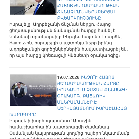
ՀԱՅՈՑ ՑԵՂԱՍՊԱՆՈՒԹՅԱՆ
ՃԱՆԱՉՄԱՆ ՎԵՐԱԲԵՐՅԱԼ
ՔՎԵԱՐԿՈՒԹՅՈՒՆԸ
Իսրայելը, Ադրբեջանի ճնշման ներքո, Հայոց
ցեղասպանության ճանաչման հարցը հանել է
Կնեսետի օրակարգից։ Ինչպես հայտնի է դարձել
Haaretz-ին, իսրայելցի պաշտոնյաները իրենց
ադրբեջանցի գործընկերներին հավաստիացրել են,
որ այս հարցը կհեռացվի Կնեսետի օրակարգից։
19.07.2026
ԻՆՉՈ՞Ւ ՀԱՅՈՑ
ՑԵՂԱՍՊԱՆՈՒԹՅԱՆ ՀԱՐՑԸ
ԻՐԱԿԱՆՈՒՄ ՉՄՏԱՎ ՔՆԵՍԵԹԻ
ՕՐԱԿԱՐԳ․ ԲԱՑԱՌԻԿ
ՄԱՆՐԱՄԱՍՆԵՐ Է
ՆԵՐԿԱՅԱՑՆՈՒՄ ԻՍՐԱԵԼԱՀԱՅ
ԽՄԲԱԳԻՐԸ
Իսրայելի խորհրդարանում Առաջին
համաշխարհային պատերազմի ժամանակ
Օսմանյան կայսրության կողմից հայերի նկատմամբ