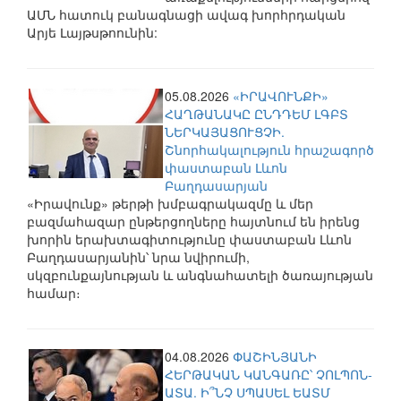
ԱՄՆ հատուկ բանագնացի ավագ խորհրդական
Արյե Լայթսթոունին:
05.08.2026
«ԻՐԱՎՈՒՆՔԻ»
ՀԱՂԹԱՆԱԿԸ ԸՆԴԴԵՄ ԼԳԲՏ
ՆԵՐԿԱՅԱՑՈՒՑՉԻ.
Շնորհակալություն հրաշագործ
փաստաբան Լևոն
Բաղդասարյան
«Իրավունք» թերթի խմբագրակազմը և մեր
բազմահազար ընթերցողները հայտնում են իրենց
խորին երախտագիտությունը փաստաբան Լևոն
Բաղդասարյանին՝ նրա նվիրումի,
սկզբունքայնության և անգնահատելի ծառայության
համար։
04.08.2026
ՓԱՇԻՆՅԱՆԻ
ՀԵՐԹԱԿԱՆ ԿԱՆԳԱՌԸ՝ ՉՈԼՊՈՆ-
ԱՏԱ. Ի՞ՆՉ ՍՊԱՍԵԼ ԵԱՏՄ