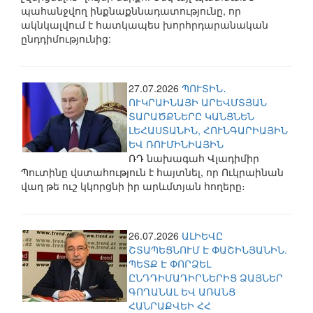
պահանջվող ինքնաքննադատությունը, որ
ակնկալվում է հատկապես խորհրդարանական
ընդդիմությունից:
27.07.2026
ՊՈՒՏԻՆ․
ՈՒԿՐԱԻՆԱՅԻ ԱՐԵՎՄՏՅԱՆ
ՏԱՐԱԾՔՆԵՐԸ ԿԱՆՑՆԵՆ
ԼԵՀԱՍՏԱՆԻՆ, ՀՈՒՆԳԱՐԻԱՅԻՆ
ԵՎ ՌՈՒՄԻՆԻԱՅԻՆ
ՌԴ նախագահ Վլադիմիր
Պուտինը վստահություն է հայտնել, որ Ուկրաինան
վաղ թե ուշ կկորցնի իր արևմտյան հողերը։
26.07.2026
ԱԼԻԵՎԸ
ՇՏԱՊԵՑՆՈՒՄ Է ՓԱՇԻՆՅԱՆԻՆ.
ՊԵՏՔ Է ՓՈՐՁԵԼ
ԸՆԴԴԻՄԱԴԻՐՆԵՐԻՑ ՁԱՅՆԵՐ
ԳՈՂԱՆԱԼ ԵՎ ԱՌԱՆՑ
ՀԱՆՐԱՔՎԵԻ ՀՀ