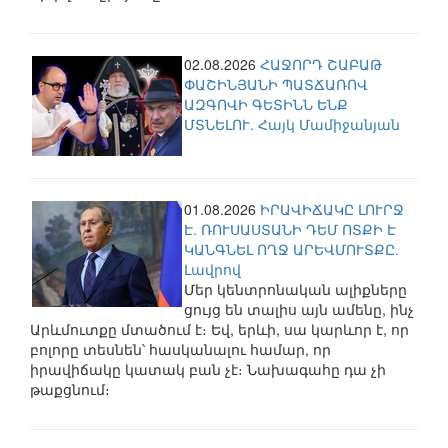
02.08.2026
ՀԱՋՈՐԴ ՇԱԲԱԹ
ՓԱՇԻՆՅԱՆԻ ՊԱՏՃԱՌՈՎ
ԱԶԳՈՎԻ ԳԵՏԻՆՆ ԵՆՔ
ՄՏՆԵԼՈՒ. Հայկ Մամիջանյան
01.08.2026
ԻՐԱՎԻՃԱԿԸ ԼՈՒՐՋ
Է. ՌՈՒՍԱՍՏԱՆԻ ԴԵՄ ՈՏՔԻ Է
ԿԱՆԳՆԵԼ ՈՂՋ ԱՐԵՎՄՈՒՏՔԸ.
Լավրով
Մեր կենտրոնական ալիքները
ցույց են տալիս այն ամենը, ինչ
Արևմուտքը մտածում է։ Եվ, երևի, սա կարևոր է, որ
բոլորը տեսնեն՝ հասկանալու համար, որ
իրավիճակը կատակ բան չէ։ Նախագահը դա չի
թաքցնում։