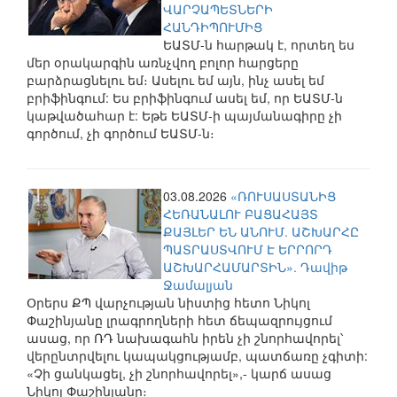
ՎԱՐՉԱՊԵՏՆԵՐԻ
ՀԱՆԴԻՊՈՒՄԻՑ
ԵԱՏՄ-ն հարթակ է, որտեղ ես
մեր օրակարգին առնչվող բոլոր հարցերը
բարձրացնելու եմ։ Ասելու եմ այն, ինչ ասել եմ
բրիֆինգում: Ես բրիֆինգում ասել եմ, որ ԵԱՏՄ-ն
կաթվածահար է: Եթե ԵԱՏՄ-ի պայմանագիրը չի
գործում, չի գործում ԵԱՏՄ-ն։
03.08.2026
«ՌՈՒՍԱՍՏԱՆԻՑ
ՀԵՌԱՆԱԼՈՒ ԲԱՑԱՀԱՅՏ
ՔԱՅԼԵՐ ԵՆ ԱՆՈՒՄ. ԱՇԽԱՐՀԸ
ՊԱՏՐԱՍՏՎՈՒՄ Է ԵՐՐՈՐԴ
ԱՇԽԱՐՀԱՄԱՐՏԻՆ». Դավիթ
Ջամալյան
Օրերս ՔՊ վարչության նիստից հետո Նիկոլ
Փաշինյանը լրագրողների հետ ճեպազրույցում
ասաց, որ ՌԴ նախագահն իրեն չի շնորհավորել՝
վերընտրվելու կապակցությամբ, պատճառը չգիտի:
«Չի ցանկացել, չի շնորհավորել»,- կարճ ասաց
Նիկոլ Փաշինյանը։