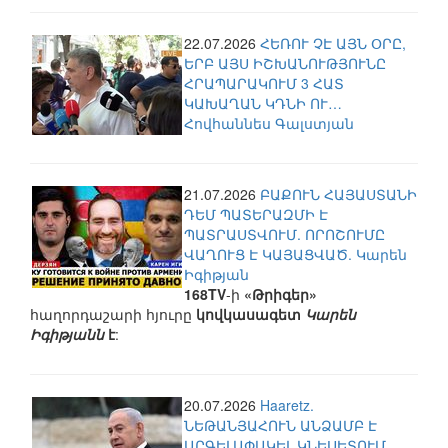
22.07.2026
ՀԵՌՈՒ ՉԷ ԱՅՆ ՕՐԸ,
ԵՐԲ ԱՅՍ ԻՇԽԱՆՈՒԹՅՈՒՆԸ
ՀՐԱՊԱՐԱԿՈՒՄ 3 ՀԱՏ
ԿԱԽԱՂԱՆ ԿԴՆԻ ՈՒ…
Հովհաննես Գալստյան
21.07.2026
ԲԱՔՈՒՆ ՀԱՅԱՍՏԱՆԻ
ԴԵՄ ՊԱՏԵՐԱԶՄԻ Է
ՊԱՏՐԱՍՏՎՈՒՄ. ՈՐՈՇՈՒՄԸ
ՎԱՂՈՒՑ Է ԿԱՅԱՑՎԱԾ. Կարեն
Իգիթյան
168TV
-ի
«Թրիգեր»
հաղորդաշարի հյուրը
կովկասագետ
Կարեն
Իգիթյանն
է
:
20.07.2026
Haaretz.
ՆԵԹԱՆՅԱՀՈՒՆ ԱՆՁԱՄԲ Է
ԱՐԳԵԼԱՓԱԿԵԼ ԿՆԵՍԵՏՈՒՄ