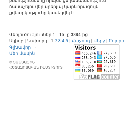
բռնությունները որպես ցեղասպանություն
ճանաչելու վերաբերյալ կարևորագույն
քվեարկությունը կասեցվել է։
Վերլուծություններ 1 - 15 -ը 3394-ից
Սկիզբ | Նախորդ |
1
2
3
4
5
|
Հաջորդ
|
Վերջ
|
Բոլորը
Գլխավոր
⋅
Մեր մասին
© ՑԱՆՑԱՅԻՆ
ՀԵՏԱԶՈՏԱԿԱՆ ԻՆՍՏԻՏՈՒՏ