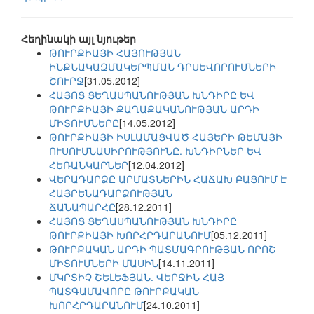
Հեղինակի այլ նյութեր
ԹՈՒՐՔԻԱՅԻ ՀԱՅՈՒԹՅԱՆ
ԻՆՔՆԱԿԱԶՄԱԿԵՐՊՄԱՆ ԴՐՍԵՎՈՐՈՒՄՆԵՐԻ
ՇՈՒՐՋ
[31.05.2012]
ՀԱՅՈՑ ՑԵՂԱՍՊԱՆՈՒԹՅԱՆ ԽՆԴԻՐԸ ԵՎ
ԹՈՒՐՔԻԱՅԻ ՔԱՂԱՔԱԿԱՆՈՒԹՅԱՆ ԱՐԴԻ
ՄԻՏՈՒՄՆԵՐԸ
[14.05.2012]
ԹՈՒՐՔԻԱՅԻ ԻՍԼԱՄԱՑՎԱԾ ՀԱՅԵՐԻ ԹԵՄԱՅԻ
ՈՒՍՈՒՄՆԱՍԻՐՈՒԹՅՈՒՆԸ. ԽՆԴԻՐՆԵՐ ԵՎ
ՀԵՌԱՆԿԱՐՆԵՐ
[12.04.2012]
ՎԵՐԱԴԱՐՁԸ ԱՐՄԱՏՆԵՐԻՆ ՀԱՃԱԽ ԲԱՑՈՒՄ Է
ՀԱՅՐԵՆԱԴԱՐՁՈՒԹՅԱՆ
ՃԱՆԱՊԱՐՀԸ
[28.12.2011]
ՀԱՅՈՑ ՑԵՂԱՍՊԱՆՈՒԹՅԱՆ ԽՆԴԻՐԸ
ԹՈՒՐՔԻԱՅԻ ԽՈՐՀՐԴԱՐԱՆՈՒՄ
[05.12.2011]
ԹՈՒՐՔԱԿԱՆ ԱՐԴԻ ՊԱՏՄԱԳՐՈՒԹՅԱՆ ՈՐՈՇ
ՄԻՏՈՒՄՆԵՐԻ ՄԱՍԻՆ
[14.11.2011]
ՄԿՐՏԻՉ ՇԵԼԵՖՅԱՆ. ՎԵՐՋԻՆ ՀԱՅ
ՊԱՏԳԱՄԱՎՈՐԸ ԹՈՒՐՔԱԿԱՆ
ԽՈՐՀՐԴԱՐԱՆՈՒՄ
[24.10.2011]