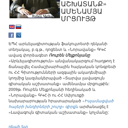
ԱՇԽԱՏԱՆՔ»
ԱՄԵՆԱՄՅԱ
ՄՐՑՈՒՅԹ
ԵՊՀ արևելագիտության ֆակուլտետի դեկանի
տեղակալ, բ.գ.թ., դոցենտ և «Նորավանք» ԳԿՀ
ավագ փորձագետ
Ռուբեն Մելքոնյանը
«Արևելագիտություն» անվանակարգում հաղթող է
ճանաչվել Համաշխարհային հայկական կոնգրեսի
ու ՀՀ Գիտությունների ազգային ակադեմիայի
կողմից կազմակերպված «Տարվա լավագույն
գիտական աշխատանք» ամենամյա մրցույթին:
2009թ. Ռուբեն Մելքոնյանի հեղինակած և
«Նորավանք» ԳԿՀ-ի ու ՀՀ Սփյուռքի
նախարարության հրատարակած
«Իսլամացված
հայերի խնդիրների շուրջ»
գիրքն
արժանացել է
«Լավագույն գիտական աշխատանք» կոչմանը:
դեպի ետ