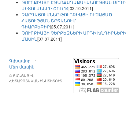
ԹՈՒՐՔԻԱՅԻ ԷԹՆՈՔԱՂԱՔԱԿԱՆՈՒԹՅԱՆ ԱՐԴԻ
ՄԻՏՈՒՄՆԵՐԻ ՇՈՒՐՋ
[03.10.2011]
ԶԱՐԳԱՑՈՒՄՆԵՐ ԹՈՒՐՔԻԱՅԻ ՈՒԾԱՑԱԾ
ՀԱՅՈՒԹՅԱՆ ՇՐՋԱՆՈՒՄ.
ԴԻԱՐԲԵՔԻՐ
[25.07.2011]
ԹՈՒՐՔԻԱՅԻ ՉԵՐՔԵԶՆԵՐԻ ԱՐԴԻ ԽՆԴԻՐՆԵՐԻ
ՄԱՍԻՆ
[07.07.2011]
Գլխավոր
⋅
Մեր մասին
© ՑԱՆՑԱՅԻՆ
ՀԵՏԱԶՈՏԱԿԱՆ ԻՆՍՏԻՏՈՒՏ