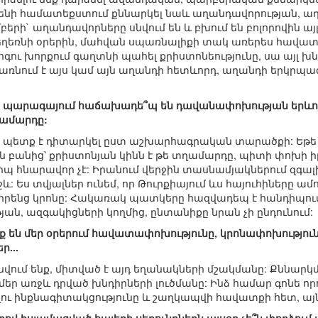
 ամենի համատեքստում քննարկել նաև աղանդավորության, ա
ի` աղանդավորները սնվում են և բխում են բոլորովին այլ ա
ղեռնի օրերին, մահվան սպառնալիքի տակ առերես հավատափ
 հոգու խորքում գաղտնի պահել քրիստոնեությունը, սա այլ խնդ
, դառնում է այս կամ այն աղանդի հետևորդ, աղանդի երկրպա
ի պարագայում հաճախադե՞պ են դավանափոխության երևույ
ղամարդը:
ը պետք է դիտարկել ըստ աշխարհագրական տարածքի: Եթե ե
 բանից՝ քրիստոնյան կինն է թե տղամարդը, պիտի փոխի իր 
երպ հնարավոր չէ: Իրանում վերջին տասնամյակներում զգալի
: Ես տվյալներ ունեմ, որ Թուրքիայում ևս հայուհիները ամո
 իրենց կրոնը: Հակառակ պատկերը հազվադեպ է հանդիպում
ան, ազգակիցների կողմից, ընտանիքը նրան չի ընդունում:
՞նք են մեր օրերում հավատափոխությունը, կրոնափոխությու
ր...
 գտնվում ենք, միտված է այդ եղանակների մշակմանը: Քննար
 մեր առջև դրված խնդիրների լուծմանը: Ինձ համար գոնե ո
ելու ինքնագիտակցությունը և շաղկապվի հավատքի հետ, այնքա