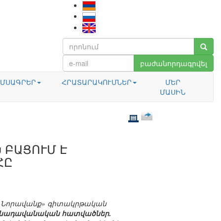
բաժանորդագրվել
ՄՍԱԳՐԵՐ
ՀՐԱՏԱՐԱԿՈՒՄՆԵՐ
ՄԵՐ
ՄԱՍԻՆ
 ԲԱՑՈՒՄ Է
ՀԸ
և «Նորավանք» գիտակրթական
րոնադավանական հատվածներ.