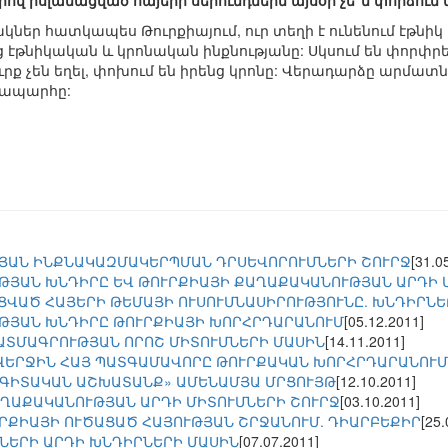
երով իսլամացված հայերի սերունդներն այսօր չե՞ն փորձում
նակներ հատկապես Թուրքիայում, ուր տեղի է ունենում էթնի
ց էթնիկական և կրոնական ինքնությանը: Սկսում են փորփրե
րք չեն եղել, փոխում են իրենց կրոնը: Վերադարձը արմատ
նապարհը:
ՅԱՆ ԻՆՔՆԱԿԱԶՄԱԿԵՐՊՄԱՆ ԴՐՍԵՎՈՐՈՒՄՆԵՐԻ ՇՈՒՐՋ
[31.0
ԹՅԱՆ ԽՆԴԻՐԸ ԵՎ ԹՈՒՐՔԻԱՅԻ ՔԱՂԱՔԱԿԱՆՈՒԹՅԱՆ ԱՐԴԻ 
ՑՎԱԾ ՀԱՅԵՐԻ ԹԵՄԱՅԻ ՈՒՍՈՒՄՆԱՍԻՐՈՒԹՅՈՒՆԸ. ԽՆԴԻՐՆԵ
ԹՅԱՆ ԽՆԴԻՐԸ ԹՈՒՐՔԻԱՅԻ ԽՈՐՀՐԴԱՐԱՆՈՒՄ
[05.12.2011]
ԱՏՄԱԳՐՈՒԹՅԱՆ ՈՐՈՇ ՄԻՏՈՒՄՆԵՐԻ ՄԱՍԻՆ
[14.11.2011]
 ՎԵՐՋԻՆ ՀԱՅ ՊԱՏԳԱՄԱՎՈՐԸ ԹՈՒՐՔԱԿԱՆ ԽՈՐՀՐԴԱՐԱՆՈՒՄ
 ԳԻՏԱԿԱՆ ԱՇԽԱՏԱՆՔ» ԱՄԵՆԱՄՅԱ ՄՐՑՈՒՅԹ
[12.10.2011]
ՂԱՔԱԿԱՆՈՒԹՅԱՆ ԱՐԴԻ ՄԻՏՈՒՄՆԵՐԻ ՇՈՒՐՋ
[03.10.2011]
ՐՔԻԱՅԻ ՈՒԾԱՑԱԾ ՀԱՅՈՒԹՅԱՆ ՇՐՋԱՆՈՒՄ. ԴԻԱՐԲԵՔԻՐ
[25.
ՆԵՐԻ ԱՐԴԻ ԽՆԴԻՐՆԵՐԻ ՄԱՍԻՆ
[07.07.2011]