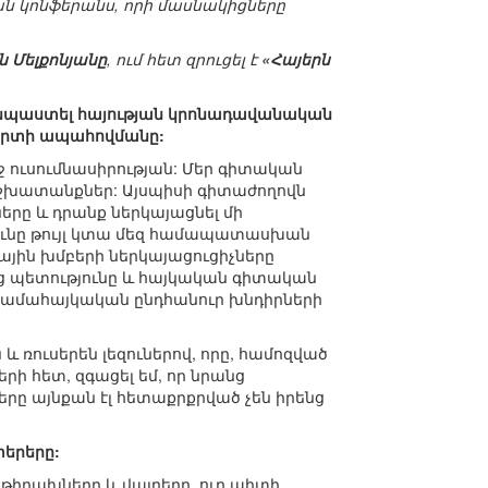
 կոնֆերանս, որի մասնակիցները
ն Մելքոնյանը
, ում հետ զրուցել է
«Հայերն
ն նպաստել հայության կրոնադավանական
լորտի ապահովմանը:
ջ ուսումնասիրության: Մեր գիտական
աշխատանքներ: Այսպիսի գիտաժողովն
երը և դրանք ներկայացնել մի
յունը թույլ կտա մեզ համապատասխան
քային խմբերի ներկայացուցիչները
յոց պետությունը և հայկական գիտական
 համահայկական ընդհանուր խնդիրների
 և ռուսերեն լեզուներով, որը, համոզված
երի հետ, զգացել եմ, որ նրանց
րը այնքան էլ հետաքրքրված չեն իրենց
տերերը:
 թիրախները և վայրերը, ուր պիտի