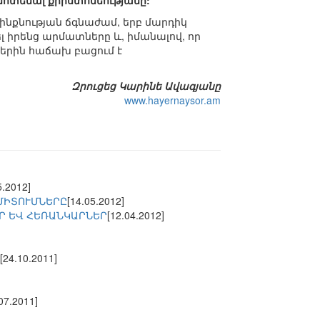
 մոտենալ քրիստոնեությանը:
կ ինքնության ճգնաժամ, երբ մարդիկ
լ իրենց արմատները և, իմանալով, որ
ներին հաճախ բացում է
Զրուցեց Կարինե Ավագյանը
www.hayernaysor.am
5.2012]
ՄԻՏՈՒՄՆԵՐԸ
[14.05.2012]
Ր ԵՎ ՀԵՌԱՆԿԱՐՆԵՐ
[12.04.2012]
[24.10.2011]
07.2011]