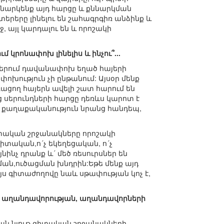
նարկենք այդ հարցը և քննարկման
տերերը լինելու են շահագրգիռ անձինք և
, այլ կարդալու են և որոշակի
մ կրոնափոխ լինելիս և ինչու՞...
արերում դավանափոխ եղած հայերի
խություն չի ընթանում: Այսօր մենք
եռացող հայերն ավելի շատ հարում են
սերունդների հարցը դեռևս կարոտ է
 ու քաղաքականություն նրանց հանդեպ,
տական շրջանակները որոշակի
գիտական,ո´չ եկեղեցական, ո´չ
նչ դրանք և´ մեծ ռեսուրսներ են
լման,ուծացման խնդրին:Եթե մենք այդ
Այս գիտաժողովը նաև սթափության կոչ է,
բ` աղանդավորության, աղանդավորների
ման նյութ գիտական շրջանակների