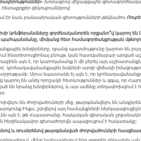
ավորություններ»
խորագրով միջազգային գիտագործնական
 հետաքրքիր զեկուցումներով:
մ էր նաև բանասիրական գիտությունների թեկնածու
Ռուբե
սպիսի կոնֆերանսները գործնականորեն որքանո՞վ կարող ե
 պահպանմանը, միմյանց հետ համագործակցության մթնո
անքային խնդիրները, դրանց պատմությունը կարոտ են լուր
րում ինստիտուցիոնալ բնույթ, կան հատվածաբար արված 
աջինն այն է, որ կարողանանք ի մի բերել այդ աշխատանքն
րորդ` կրոնադավանանքային խմբերի արդի վիճակի իմացութ
ուղղությամբ: Մյուս նպատակն էլ այն է, որ կրոնադավանան
 կարող են անել որոշակի հետևություններ և զգալ, որ Հա
ած են նրանց խնդիրներով, և այս ամենը տեղափոխվում է
ստ:
ոփվելու են ժողովածուների մեջ, թարգմանվելու են անգլերեն
 արդյունք:Ինքս, շփվելով այդ համայնքների ներկայացուցիչն
նն այն է, թե Հայաստանը, հայկական գիտական շրջանակնե
ան հեղինակավոր գիտաժողովն ապացուցում է հակառակը:
լերենով և ռուսերենով թարգմանված ժողովածուների հասցեա
արձրացնում. մենք նախատեսում ենք լրջորեն քննարկել այն