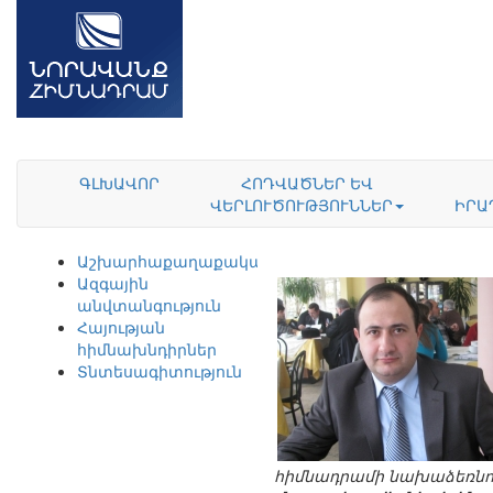
ԳԼԽԱՎՈՐ
ՀՈԴՎԱԾՆԵՐ ԵՎ
ՎԵՐԼՈՒԾՈՒԹՅՈՒՆՆԵՐ
ԻՐԱ
Աշխարհաքաղաքականություն
Ազգային
անվտանգություն
Հայության
հիմնախնդիրներ
Տնտեսագիտություն
հիմնադրամի նախաձեռնու