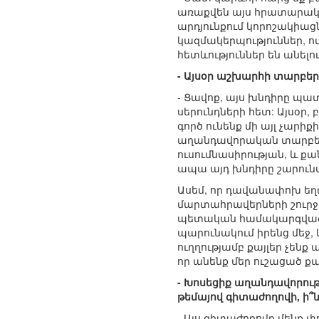
առաքվեն այս հրատարակո
արդյունքում կորոշակիացն
կազմակերպություններ, ով
հետևություններ են անելու
- Այսօր աշխարհի տարբեր 
- Ցավոք, այս խնդիրը պա
սերունդների հետ: Այսօր
գործ ունենք մի այլ չարի
աղանդավորական տարբեր 
ուսումնասիրության, և քա
ապա այդ խնդիրը շարունա
Ասեմ, որ դավանափոխ եղ
մարտահրավերների շուրջ մ
պետական համակարգված, մ
պարունակում իրենց մեջ, 
ուղղությամբ քայլեր չենք
որ անենք մեր ուշացած քայ
- Խոսեցիք աղանդավորութ
թեմայով գիտաժողովի, ի՞ն
- Այս գիտաժողովը մենք 