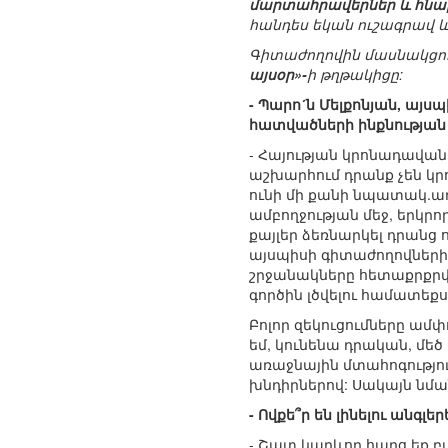
մարտահրավերներ և հնար
հանդես եկան ուշագրավ և
Գիտաժողովին մասնակցու
այսօր»-
ի թղթակիցը:
- Պարո´ն Մելքոնյան, այ
հատվածների ինքնության
- Հայության կրոնադավան
աշխարհում դրանք չեն կ
ունի մի քանի նպատակ.առ
ամբողջության մեջ, երկ
քայլեր ձեռնարկել դրանց 
այսպիսի գիտաժողովներից
շրջանակները հետաքրքրվ
գործին լծվելու համատեք
Բոլոր զեկուցումները ամփ
եմ, կունենա դրական, մեծ
առաջնային մտահոգությու
խնդիրներով: Սակայն նմ
- Ովքե՞ր են լինելու անգ
- Շատ կարևոր հարց եք բ