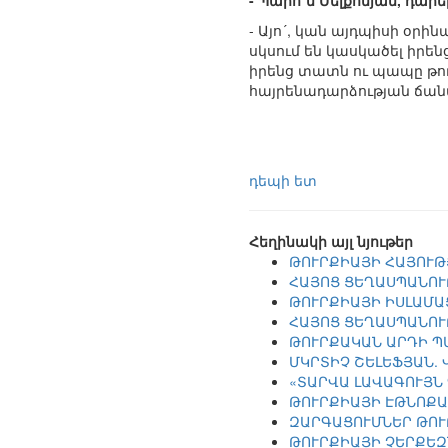
- Պարո´ն Մելքոնյան, դար
- Այո´, կան այդպիսի օրի
սկսում են կասկածել իրեն
իրենց տատն ու պապը թու
հայրենադարձության ճա
դեպի ետ
Հեղինակի այլ նյութեր
ԹՈՒՐՔԻԱՅԻ ՀԱՅՈՒԹ
ՀԱՅՈՑ ՑԵՂԱՍՊԱՆՈՒ
ԹՈՒՐՔԻԱՅԻ ԻՍԼԱՄԱ
ՀԱՅՈՑ ՑԵՂԱՍՊԱՆՈՒ
ԹՈՒՐՔԱԿԱՆ ԱՐԴԻ Պ
ՄԿՐՏԻՉ ՇԵԼԵՖՅԱՆ.
«ՏԱՐՎԱ ԼԱՎԱԳՈՒՅՆ
ԹՈՒՐՔԻԱՅԻ ԷԹՆՈՔԱ
ԶԱՐԳԱՑՈՒՄՆԵՐ ԹՈՒ
ԹՈՒՐՔԻԱՅԻ ՉԵՐՔԵԶ