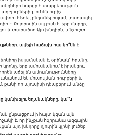
ղանդների հարցը:Ի տարբերություն
ղբյուրներից, ունեն ուրիշ
ոխ է եղել, ընդունել իսլամ, տառապել
իր է: Բոլորովին այլ բան է, երբ մարդը,
գու և տարածող:Այս խնդիրն, անշուշտ,
թները. ավելի հաճախ հայ կի՞նն է
րկիրը իսլամական է, օրինակ` Իրանը,
կրոնը, երբ ամուսնանում է իրանցու,
որեն աճել են ամուսնությունները
ւսնանում են մուսուլման թուրքերի և
, քանի որ այդպիսի դեպքերում անձը
նը կանխելու եղանակները, կա՞ն
կման ընթացքում ի հայտ կգան այն
րոշակի է, որ ինչքան հզորանա ազգային
ն այդ խնդիրը դյուրին կլինի լուծել: