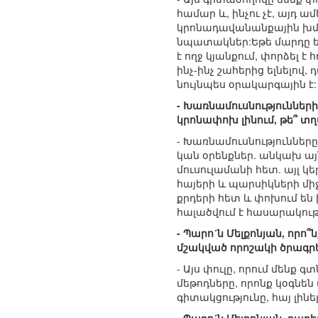
համար և, ինչու չէ, այդ
կրոնադավանանքային խմբեր
նպատակներ:Եթե մարդը ե
է ողջ կյանքում, փորձել է
ինչ-ինչ շահերից ելնելով
նույնպես օրակարգային է:
- Խառնամուսնություններ
կրոնափոխ լինում, թե՞ տ
- Խառնամուսնություններ
կան օրենքներ. անկախ այն
մուսուլամանի հետ. այլ կ
հայերի և պարսիկների միջև
քրդերի հետ և փոխում են
հալածվում է հասարակությ
- Պարո´ն Մելքոնյան, որո
մշակված որոշակի ծրագրե
- Այս փուլը, որում մենք
մեթոդները, որոնք կօգնեն
գիտակցությունը, հայ լին