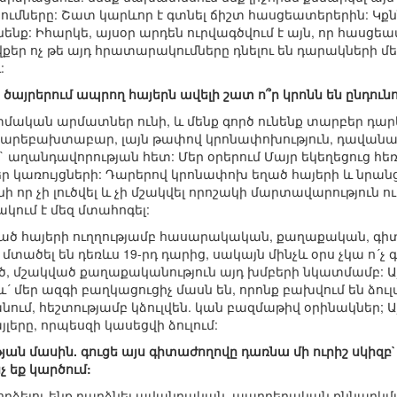
ւմները: Շատ կարևոր է գտնել ճիշտ հասցեատերերին: Կքն
ենք: Իհարկե, այսօր արդեն ուրվագծվում է այն, որ հասցեա
քեր ոչ թե այդ հրատարակումները դնելու են դարակների մեջ
:
ծայրերում ապրող հայերն ավելի շատ ո՞ր կրոնն են ընդունու
տմական արմատներ ունի, և մենք գործ ունենք տարբեր դ
, բարեբախտաբար, լայն թափով կրոնափոխություն, դավանափո
քի` աղանդավորության հետ: Մեր օրերում Մայր եկեղեցուց հ
կառույցների: Դարերով կրոնափոխ եղած հայերի և նրանց 
նի որ չի լուծվել և չի մշակվել որոշակի մարտավարություն
կում է մեզ մտահոգել:
ած հայերի ուղղությամբ հասարակական, քաղաքական, գի
տածել են դեռևս 19-րդ դարից, սակայն մինչև օրս չկա ո´չ 
շակված քաղաքականություն այդ խմբերի նկատմամբ: Այնի
և´ մեր ազգի բաղկացուցիչ մասն են, որոնք բախվում են ձու
 անում, հեշտությամբ կձուլվեն. կան բազմաթիվ օրինակներ; 
լերը, որպեսզի կասեցվի ձուլում:
յան մասին. գուցե այս գիտաժողովը դառնա մի ուրիշ սկիզ
չ եք կարծում:
փորձելու ենք դարձնել ավանդական, պարբերական քննարկ