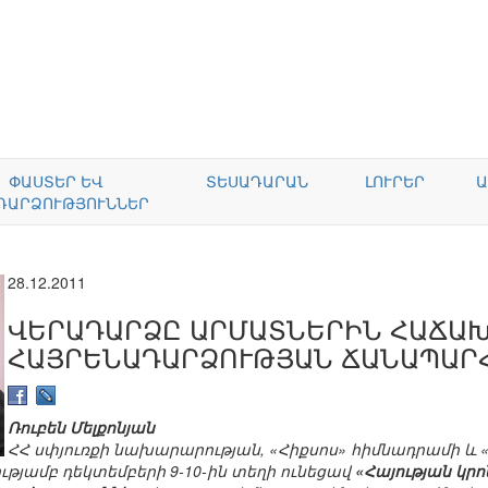
ՓԱՍՏԵՐ ԵՎ
ՏԵՍԱԴԱՐԱՆ
ԼՈՒՐԵՐ
Ա
ԴԱՐՁՈՒԹՅՈՒՆՆԵՐ
28.12.2011
ՎԵՐԱԴԱՐՁԸ ԱՐՄԱՏՆԵՐԻՆ ՀԱՃԱԽ
ՀԱՅՐԵՆԱԴԱՐՁՈՒԹՅԱՆ ՃԱՆԱՊԱՐ
Ռուբեն Մելքոնյան
ՀՀ սփյուռքի նախարարության, «Հիքսոս» հիմնադրամի 
թյամբ դեկտեմբերի 9-10-ին տեղի ունեցավ
«Հայության կ