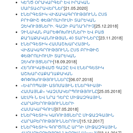
ԿԵՂԾ ՕՐԱԿԱՐԳԵՐ ԵՎ ԻՐԱԿԱՆ
ՄԱՐՏԱՀՐԱՎԵՐՆԵՐ
[21.05.2020]
ԷՆԵՐԳԵՏԻԿ ՎԻՃԱԿԱԳՐՈՒԹՅՈՒՆՆ ԸՍՏ
ԲՐԻԹԻՇ ՓԵԹՐՈԼԻՈՒՄԻ ՏԱՐԵԿԱՆ
ԶԵԿՈՒՅՑՆԵՐԻ. ԳԱԶԻ ԲԱՂԱԴՐԻՉ
[25.12.2018]
ՉԻՆԱԿԱՆ ԲԱՐԵՓՈԽՈՒՄՆԵՐԻ ԵՎ ԲԱՑ
ՔԱՂԱՔԱԿԱՆՈՒԹՅԱՆ 40 ՏԱՐԻՆԵՐԸ
[23.11.2018]
ԷՆԵՐԳԵՏԻԿ ՀԱՄԱՇԽԱՐՀԱՅԻՆ
ՎԻՃԱԿԱԳՐՈՒԹՅՈՒՆՆ ԸՍՏ ԲՐԻԹԻՇ
ՓԵԹՐՈԼԻՈՒՄԻ ՏԱՐԵԿԱՆ
ԶԵԿՈՒՅՑՆԵՐԻ
[18.09.2018]
ՀԵՂՈՒԿԱՑՎԱԾ ԳԱԶԸ ԵՎ ԷՆԵՐԳԵՏԻԿ
ԱՇԽԱՐՀԱՔԱՂԱՔԱԿԱՆ
ՓՈՓՈԽՈՒԹՅՈՒՆՆԵՐԸ
[06.07.2018]
«ԵՎՐՈՊԱՅԻ ԱՏՈՄԱՅԻՆ ԷՆԵՐԳԻԱՅԻ
ՀԱՄԱՅՆՔ» ԿԱԶՄԱԿԵՐՊՈՒԹՅՈՒՆԸ
[25.05.2018]
ԱԷՄԳ-Ն ԵՎ ՆՐԱ ԴԵՐԸ ՄԻՋԱԶԳԱՅԻՆ
ՀԱՐԱԲԵՐՈՒԹՅՈՒՆՆԵՐԻ
ՀԱՄԱԿԱՐԳՈՒՄ
[07.05.2018]
ԷՆԵՐԳԵՏԻԿ ԿԱՌՈՒՅՑՆԵՐԸ ՄԻՋԱԶԳԱՅԻՆ
ՀԱՐԱԲԵՐՈՒԹՅՈՒՆՆԵՐՈՒՄ
[15.12.2017]
ԷՆԵՐԳԵՏԻԿ ԳՈՐԾՈՆԸ ԱՐԴԻ ՄԻՋԱԶԳԱՅԻՆ
ՀԱՐԱԲԵՐՈՒԹՅՈՒՆՆԵՐՈՒՄ (Մաս 3)
[03.11.2017]