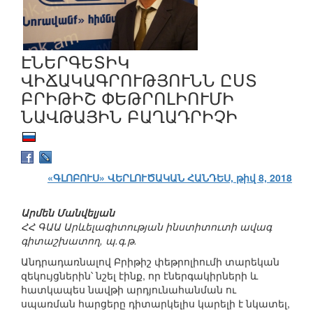
ԷՆԵՐԳԵՏԻԿ
ՎԻՃԱԿԱԳՐՈՒԹՅՈՒՆՆ ԸՍՏ
ԲՐԻԹԻՇ ՓԵԹՐՈԼԻՈՒՄԻ
ՆԱՎԹԱՅԻՆ ԲԱՂԱԴՐԻՉԻ
«ԳԼՈԲՈՒՍ» ՎԵՐԼՈՒԾԱԿԱՆ ՀԱՆԴԵՍ, թիվ 8, 2018
Արմեն Մանվելյան
ՀՀ ԳԱԱ Արևելագիտության ինստիտուտի ավագ
գիտաշխատող, պ.գ.թ.
Անդրադառնալով Բրիթիշ փեթրոլիումի տարեկան
զեկույցներին՝ նշել էինք, որ էներգակիրների և
հատկապես նավթի արդյունահանման ու
սպառման հարցերը դիտարկելիս կարելի է նկատել,