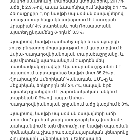
նավթի սպառումը, տարեկան կտրվածքով, 2017թ.
աճել է 2.9%-ով, ապա Ճապոնիայում նվազել է 1.1%։
Հետաքրքիր է, որ նավթի սպառման ծավալներով
առաջատար հնգյակն ավարտում է Սաուդյան
Արաբիան՝ 4% տարեկան, իսկ Ռուսաստանն
այստեղ ընդամենը 6-րդն է՝ 3.3%։
Այսպիսով, նավթի պահանջարկի և առաջարկի
շուրջ ընթացող մրցակցությունում կարևորվում է
Ասիա-խաղաղօվկիանոսյան տարածաշրջանը, և
այս միտումը պահպանվում է արդեն մեկ
տասնամյակից ավելի։ Այս տարածաշրջանում է
սպառվում արտադրված նավթի մոտ 35.2%-ը,
Հյուսիսային Ամերիկան՝ Կանադան, ԱՄՆ-ը և
Մեքսիկան, երկրորդն են՝ 24.7%, սակայն եթե
այստեղ գրանցվում է շարունակական անկում
տարեկան 0.6%-ով, ապա Ասիա-
խաղաղօվկիանոսյան շրջանում աճը կազմում է 3%։
Այսպիսով, նավթի սպառման ծավալների աճի
առումով՝ պահանջարկ-առաջարկ հաշվառմամբ,
պահպանվում է այն միտումը, որ նավթի սպառման
հիմնական աշխարհառազմավարական կենտրոնը
Հյուսիսային Ամերիկայից և Եվրոպայից