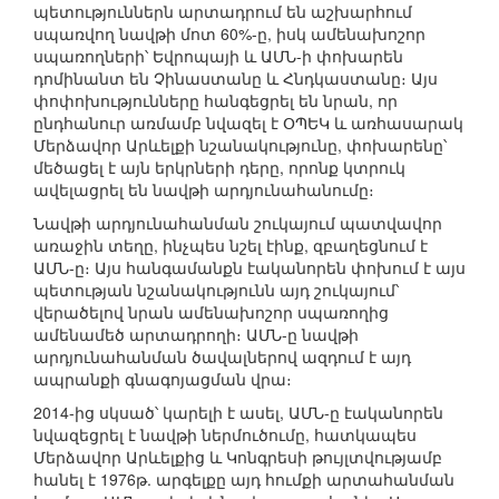
պետություններն արտադրում են աշխարհում
սպառվող նավթի մոտ 60%-ը, իսկ ամենախոշոր
սպառողների՝ Եվրոպայի և ԱՄՆ-ի փոխարեն
դոմինանտ են Չինաստանը և Հնդկաստանը։ Այս
փոփոխությունները հանգեցրել են նրան, որ
ընդհանուր առմամբ նվազել է ՕՊԵԿ և առհասարակ
Մերձավոր Արևելքի նշանակությունը, փոխարենը՝
մեծացել է այն երկրների դերը, որոնք կտրուկ
ավելացրել են նավթի արդյունահանումը։
Նավթի արդյունահանման շուկայում պատվավոր
առաջին տեղը, ինչպես նշել էինք, զբաղեցնում է
ԱՄՆ-ը։ Այս հանգամանքն էականորեն փոխում է այս
պետության նշանակությունն այդ շուկայում՝
վերածելով նրան ամենախոշոր սպառողից
ամենամեծ արտադրողի։ ԱՄՆ-ը նավթի
արդյունահանման ծավալներով ազդում է այդ
ապրանքի գնագոյացման վրա։
2014-ից սկսած՝ կարելի է ասել, ԱՄՆ-ը էականորեն
նվազեցրել է նավթի ներմուծումը, հատկապես
Մերձավոր Արևելքից և Կոնգրեսի թույլտվությամբ
հանել է 1976թ. արգելքը այդ հումքի արտահանման