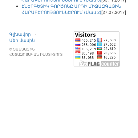
ԷՆԵՐԳԵՏԻԿ ԳՈՐԾՈՆԸ ԱՐԴԻ ՄԻՋԱԶԳԱՅԻՆ
ՀԱՐԱԲԵՐՈՒԹՅՈՒՆՆԵՐՈՒՄ (Մաս 2)
[27.07.2017]
Գլխավոր
⋅
Մեր մասին
© ՑԱՆՑԱՅԻՆ
ՀԵՏԱԶՈՏԱԿԱՆ ԻՆՍՏԻՏՈՒՏ