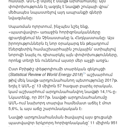
համար. ԱՄՆ-ը սկսել է նավթ արտահանել։ Այս
փոփոխությունն էլ ազդել է նավթի շուկայի վրա՝
մեծապես նպաստելով այդ ապրանքի գների
նվազմանը։
Սպառման ոլորտում, ինչպես նշել ենք,
«պատվավոր» առաջին հորիզոնականները
զբաղեցնում են Չինաստանը և Հնդկաստանը։ Այս
իրողություններն էլ նոր օրակարգ են թելադրում
էներգետիկ համաշխարհային շուկային՝ ստիպելով
նորովի նայել ու դիտարկել այն փոփոխությունները,
որոնք տեղի են ունենում այսօր մեր աչքի առջև։
Ըստ Բրիթիշ փեթրոլիումի տարեկան զեկույցի
1
(
Statistical Review of World Energy-2018
)
՝ աշխարհում
թիվ մեկ նավթ արդյունահանող պետությունը 2017թ.
եղել է ԱՄՆ-ը՝ 13 միլիոն 57 հազար բարել օրական,
կամ աշխարհում արդյունահանվող նավթի 14,1%-ը։
Նկատենք, որ 2017թ. նավթի արդյունահանումը
ԱՄՆ-ում նախորդ տարվա համեմատ աճել է մոտ
5,6%, և այս աճը շարունակական է։
Նավթի արդյունահանման ծավալով այս ցուցակի
պատվավոր երկրորդ հորիզոնականը՝ 11 միլիոն 951