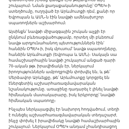
շուկայում։ Նման քաղաքականությունը՝ ՕՊԵԿ-ի
ստեղծումը, ուղղված էր Արևմուտքի դեմ, քանի որ
Եվրոպան և ԱՄՆ-ն էին նավթի ամենախոշոր
սպառողներն աշխարհում։
Այսինքն՝ նավթի միջազգային շուկան աչքի էր
ընկնում բևեռացվածությամբ, որտեղ մի բևեռում
նավթ արդյունահանող պետություններն էին՝
հանձին ՕՊԵԿ-ի, իսկ մյուսում՝ նավթ սպառողները,
հանձին Արևմուտքի (Եվրոպա և ԱՄՆ)։ Սակայն սա
համաշխարհային նավթի շուկայում անցած դարի
70-ական թթ. իրավիճակն էր, ներկայում
իրողություններն ամբողջովին փոխվել են, և թե՛
Մերձավոր Արևելքը, թե՛ Արևմուտքը կորցրել են
էներգետիկ աշխարհառազմավարական
նշանակությունը. առաջինը դադարել է լինել նավթի
հիմնական մատակարարը, իսկ երկրորդը՝ նավթի
հիմնական սպառողը։
Ինչպես ներկայացվել էր նախորդ հոդվածում, տեղի
է ունեցել աշխարհառազմավարական տեղաշարժ,
ինչը փոխել է իրավիճակը նավթի համաշխարհային
շուկայում։ Ներկայում ՕՊԵԿ անդամ չհանդիսացող