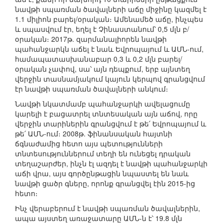
նավթի սպառման ծավալների աճը միջինը կազմել է
1.1 միլիոն բարել/օրական։ Ամենամեծ աճը, ինչպես
և սպասվում էր, եղել է Չինաստանում՝ 0,5 մլն բ/
օրական։ 2017թ. զարմանալիորեն նավթի
պահանջարկն աճել է նաև Եվրոպայում և ԱՄՆ-ում,
համապատասխանաբար 0,3 և 0,2 մլն բարել/
օրական չափով, սա՝ այն դեպքում, երբ այնտեղ
վերջին տասնամյակում կայուն կերպով գրանցվում
էր նավթի սպառման ծավալների անկում։
Նավթի նկատմամբ պահանջարկի ավելացումը
կարելի է բացատրել տնտեսական այն աճով, որը
վերջին տարիներին գրանցվում է թե՛ Եվրոպայում և
թե՛ ԱՄՆ-ում։ 2008թ. ֆինանսական հայտնի
ճգնաժամից հետո այս պետությունների
տնտեսություններում տեղի են ունեցել դրական
տեղաշարժեր, ինչն էլ ազդել է նավթի պահանջարկի
աճի վրա, այս գործընթացին նպաստել են նաև
նավթի ցածր գները, որոնք գրանցվել էին 2015-ից
հետո։
Ինչ վերաբերում է նավթի սպառման ծավալներին,
ապա այստեղ առաջատարը ԱՄՆ-ն է՝ 19.8 մլն