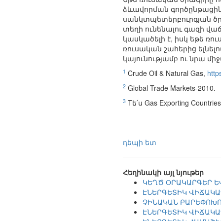
ձևավորման գործընթացին 
սանկտպետերբուրգյան ծր
տեղի ունենալու գազի վա
կասկածելի է, իսկ եթե ռո
ռուսական շահերից ելնել
կայունությամբ ու նրա մի
1
Crude Oil & Natural Gas,
http
2
Global Trade Markets-2010.
3
Tե՛ս Gas Exporting Countrie
դեպի ետ
Հեղինակի այլ նյութեր
ԿԵՂԾ ՕՐԱԿԱՐԳԵՐ Ե
ԷՆԵՐԳԵՏԻԿ ՎԻՃԱԿԱ
ՉԻՆԱԿԱՆ ԲԱՐԵՓՈԽՈ
ԷՆԵՐԳԵՏԻԿ ՎԻՃԱԿԱ