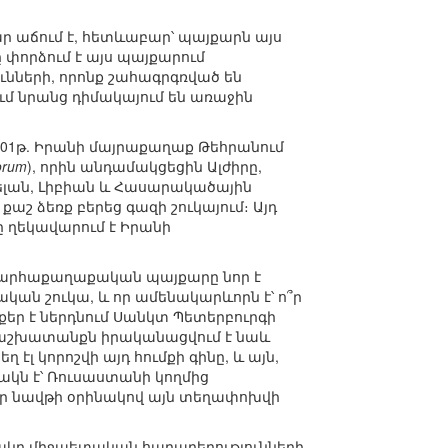
ր աճում է, հետևաբար՝ պայքարն այս
ը փորձում է այս պայքարում
ւնների, որոնք շահագրգռված են
ւմ նրանց դիմակայում են առաջին
001թ. Իրանի մայրաքաղաք Թեհրանում
orum
), որին անդամակցեցին Ալժիրը,
ւելան, Լիբիան և Հասարակածային
աշ ձեռք բերեց գազի շուկայում։ Այդ
ը ղեկավարում է Իրանի
աշխարհաքաղաքական պայքարը նոր է
ական շուկա, և որ ամենակարևորն է՝ ո՞ր
քեր է ներդնում Սանկտ Պետերբուրգի
յն աշխատանքն իրականացվում է նաև
էլ կորոշվի այդ հումքի գինը, և այն,
կն է՝ Ռուսաստանի կողմից
, որ նավթի օրինակով այն տեղափոխվի
ակը միջպետական հարաբերությունների