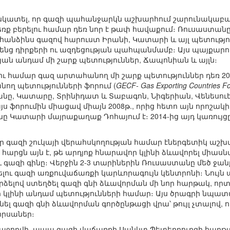
 նկատել, որ գազի պահանջարկն աշխարհում շարունակաբա
ձեռք բերելու համար դեռ նոր է թափ հավաքում։ Ռուսաստան
՝ հանձինս գազով հարուստ Իրանի, Կատարի և այլ պետությո
իրենց դիրքերի ու ազդեցության պահպանմամբ։ Այս պայքարո
յան անդամ մի շարք պետություններ, Ճապոնիան և այլն։
ու համար գազ արտահանող մի շարք պետություններ դեռ 2
ղ պետությունների ֆորում (
GECF- Gas Exporting Countries F
անը, Կատարը, Տրինիդատ և Տաբագոն, Նիգերիան, Վենեսո
 ֆորումին միացավ միայն 2008թ., որից հետո այն որոշակի ք
ը Կատարի մայրաքաղաք Դոհայում է։ 2014-ից այդ կառույց
, որ գազի շուկայի վերահսկողության համար էներգետիկ 
հարցն այն է, թե արդյոք հնարավոր կլինի ձևավորել միասն
ւ գազի գինը։ Վերջին 2-3 տարիներին Ռուսաստանը մեծ ջան
ելու գազի առքուվաճառքի կարևորագույն կենտրոնի։ Նու
ձելով ստեղծել գազի գնի ձևավորման մի նոր հարթակ, որտեղ 
լինի անդամ պետությունների համար։ Այս ծրագրի նպատա
նել գազի գնի ձևավորման գործընթացի վրա՝ թույլ չտալով
բորսաներ։
հաջողվի, ապա գազի վաճառքի Սանկտ Պետերբուրգի հարթ