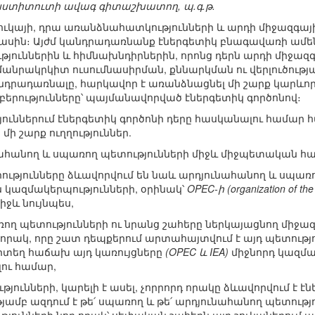
նստիտուտի ավագ գիտաշխատող, պ.գ.թ.
 շուկայի, դրա առանձնահատկությունների և արդի միջազգայ
մասին։ Այժմ կանդրադառնանք էներգետիկ բնագավառի ամե
յուններին և հիմնախնդիրներին, որոնց դերն արդի միջազգ
մանրակրկիտ ուսումնասիրման, քննարկման ու վերլուծությա
նդրադառնալը, հարկավոր է առանձնացնել մի շարք կարևոր ո
երությունները՝ պայմանավորված էներգետիկ գործոնով։
ուններում էներգետիկ գործոնի դերը հասկանալու համար
մի շարք ուղղություններ.
նահանող և սպառող պետությունների միջև միջպետական հա
ւթյունները ձևավորվում են նաև արդյունահանող և սպառո
 կազմակերպությունների, օրինակ՝
OPEC-ի (organization of the
իջև նույնպես,
ռող պետությունների ու նրանց շահերը ներկայացնող միջազ
 որակ, որը շատ դեպքերում արտահայտվում է այդ պետությո
րտեղ հաճախ այդ կառույցները
(OPEC և IEA)
միջնորդ կազմա
լու համար,
թյունների, կարելի է ասել, չորրորդ որակը ձևավորվում է է
ամբ ազդում է թե՛ սպառող և թե՛ արդյունահանող պետությո