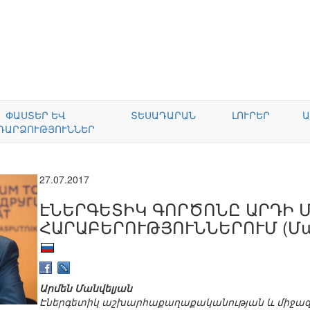
ՓԱՍՏԵՐ ԵՎ
ՏԵՍԱԴԱՐԱՆ
ԼՈՒՐԵՐ
Ա
ԴԱՐՁՈՒԹՅՈՒՆՆԵՐ
27.07.2017
ԷՆԵՐԳԵՏԻԿ ԳՈՐԾՈՆԸ ԱՐԴԻ 
ՀԱՐԱԲԵՐՈՒԹՅՈՒՆՆԵՐՈՒՄ (Մա
Արմեն Մանվելյան
Էներգետիկ աշխարհաքաղաքականության և միջազ