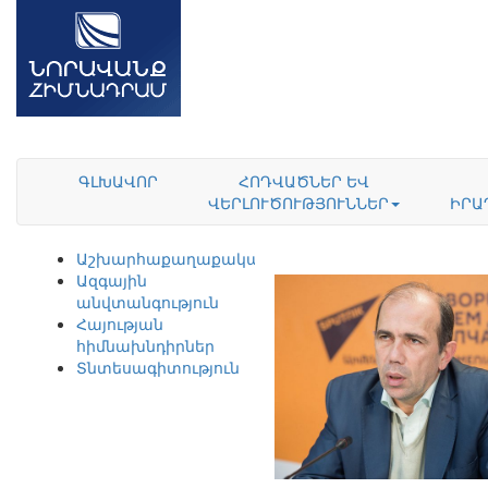
ԳԼԽԱՎՈՐ
ՀՈԴՎԱԾՆԵՐ ԵՎ
ՎԵՐԼՈՒԾՈՒԹՅՈՒՆՆԵՐ
ԻՐԱ
Աշխարհաքաղաքականություն
Ազգային
անվտանգություն
Հայության
հիմնախնդիրներ
Տնտեսագիտություն