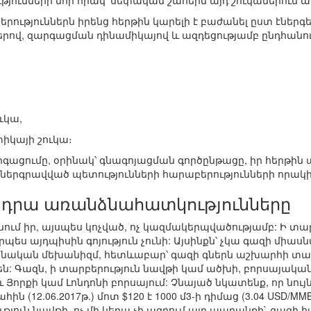
ունների նոր որակ՝ սեփական շահերն այդ շուկաներում ա
բերություններն իրենց հերթին կարելի է բաժանել ըստ էնե
րով, զարգացման դինամիկայով և ազդեցությամբ ընդհանու
ուկա,
տիկայի շուկա։
րգացումը, օրինակ՝ գնագոյացման գործընթացը, իր հերթին ա
 ներգրավված պետությունների հարաբերությունների որակի
և դրա առանձնահատկությունները
նում իր, այսպես կոչված, ոչ կազմակերպվածությամբ: Ի տա
ես այդպիսին գոյություն չունի: Այսինքն՝ չկա գազի միասնա
սնական մեխանիզմ, հետևաբար՝ գազի գներն աշխարհի տ
ն: Գազն, ի տարբերություն նավթի կամ ածխի, բորսայակա
ւ Յորքի կամ Լոնդոնի բորսայում: Չնայած նկատենք, որ նույն
ին (12.06.2017թ.) մոտ $120 է 1000 մ3-ի դիմաց (3.04 USD/MMB
ություն նավթի, ոչ մի կերպ չի ազդում այդ ապրանքի` գազի