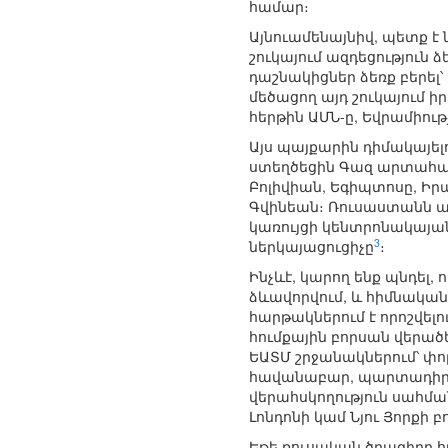
համար։
Այնուամենայնիվ, պետք է
շուկայում ազդեցություն 
դաշնակիցներ ձեռք բերել
մեծացող այդ շուկայում 
հերթին ԱՄՆ-ը, Եվրամիութ
Այս պայքարին դիմակայել
ստեղծեցին Գազ արտահանո
Բոլիվիան, Եգիպտոսը, Իր
Գվինեան։ Ռուսաստանն այս
կառույցի կենտրոնակայան
3
ներկայացուցիչը
։
Ինչևէ, կարող ենք պնդել
ձևավորվում, և հիմնական 
հարթակներում է որոշվելո
հումքային բորսան վերած
ԵԱՏՄ շրջանակներում՝ փոր
հավանաբար, պարտադիր կ
վերահսկողություն սահմա
Լոնդոնի կամ Նյու Յորքի 
Եթե ռուսական ծրագիրը 