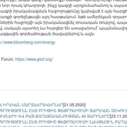
նոր որակ կհաղորդի, ինչը կազդի արդյունահանող և սպառ
ագրի իրականացման հաջողությունը կախված է այն հարցի
ճառքի գործընթացն այդ հարթակում. եթե ամերիկյան դոլար
ւսներին հաջողվի այն իրականացնել ռուսական ռուբլով, ապ
ով, սակայն այստեղ ևս հարցեր են առաջանում՝ պայմանավ
ջազգային գործածության ծավալներով և այլն։
s://www.bloomberg.com/energy
s Forum,
https://www.gecf.org/
Վ ԻՐԱԿԱՆ ՄԱՐՏԱՀՐԱՎԵՐՆԵՐ
[21.05.2020]
ԳՐՈՒԹՅՈՒՆՆ ԸՍՏ ԲՐԻԹԻՇ ՓԵԹՐՈԼԻՈՒՄԻ ՏԱՐԵԿԱՆ ԶԵԿՈՒ
ՒՄՆԵՐԻ ԵՎ ԲԱՑ ՔԱՂԱՔԱԿԱՆՈՒԹՅԱՆ 40 ՏԱՐԻՆԵՐԸ
[23.11.20
ԳՐՈՒԹՅՈՒՆՆ ԸՍՏ ԲՐԻԹԻՇ ՓԵԹՐՈԼԻՈՒՄԻ ՆԱՎԹԱՅԻՆ ԲԱՂ