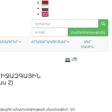
բաժանորդագրվել
ՄՍԱԳՐԵՐ
ՀՐԱՏԱՐԱԿՈՒՄՆԵՐ
ՄԵՐ
ՄԱՍԻՆ
ՄԻՋԱԶԳԱՅԻՆ
ս 2)
գային անվտանգության մասնագետ, ՀՀ