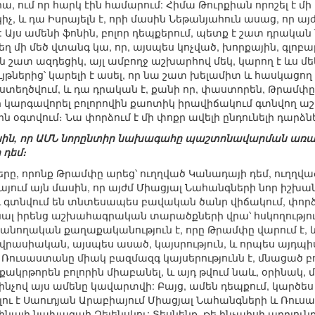
րա, ում որ հարկ էին համարում: Հիմա Թուրքիան որոշել է մ
սկիչ, և դա Իսրայելն է, որի մասին Նեթանյահուն ասաց, որ 
: Այս ամենի ֆոնին, բոլոր դեպքերում, պետք է շատ դրակա
ղ մի մեծ վտանգ կա, որ, այսպես կոչված, խորքային, գլոբալ
ն շատ ազդեցիկ, այլ ամբողջ աշխարհով մեկ, կարող է ևս 
ւյթներից՝ կարելի է ասել, որ նա շատ խելամիտ և հասկացող
ստեղծվում, և դա դրական է, քանի որ, փաստորեն, Թրամփը
քր կարգավորել բոլորովին քաոտիկ իրավիճակում գտնվող աշ
ն օգտվում։ Նա փորձում է մի փոքր ավելի ընդունելի դարձն
մասին, որ ԱՄՆ նորընտիր նախագահը պաշտոնավարման առաջ
 դեմ։
րը, որոնք Թրամփը արեց՝ ուղղված Կանադայի դեմ, ուղղվա
այում այն մասին, որ այժմ Միացյալ Նահանգների նոր իշխանո
 գտնվում են տնտեսապես բավական ծանր վիճակում, փորձո
լ իրենց աշխահագրական տարածքների վրա՝ հսկողությունը
ողական քաղաքականություն է, որը Թրամփը վարում է, և 
վրասիական, այսպես ասած, կայսրություն, և որպես այդպիս
 Ռուսաստանը միակ բազմազգ կայսերությունն է, մնացած բ
քակրթորեն բոլորին միաբանել, և այդ թվում նաև, օրինակ,
ե ինչով այս ամենը կավարտվի: Բայց, ամեն դեպքում, կարծես 
ու է Սաուդյան Արաբիայում Միացյալ Նահանգների և Ռուս
նայի նախագահ Զելենսկու: Տեսնենք, թե ինչպիսի արդյուն