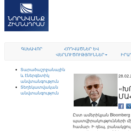
ԳԼԽԱՎՈՐ
ՀՈԴՎԱԾՆԵՐ ԵՎ
ՎԵՐԼՈՒԾՈՒԹՅՈՒՆՆԵՐ
ԻՐԱ
Տարածաշրջանային
և էներգետիկ
28.02
անվտանգություն
«Խ
Տեղեկատվական
անվտանգություն
ՄԱ
Ըստ ամերիկյան Bloomber
պատվիրակությունների մ
համար։ Ի դեպ, բանակցու