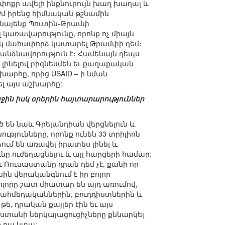
ի փոքր ավելի ինքնուրույն խաղ խաղալ և
այժմ իրենց հիմնական թշնամին
ն նայենք Պուտին-Թրամփ
 կառավարությունը, որոնք ոչ միայն
մեկ մահափորձ կատարել Թրամփի դեմ։
 անձնավորություն է։ Համենայն դեպս
 լինելով բիզնեսմեն եւ քաղաքական
խարհը, որից USAID – ի նման
ել այս աշխարհը:
ին իսկ օրերին հայտարարություններ
ծ են նաև Գրելանդիան վերցնելուն և
ւթյունները, որոնք ունեն 33 տրիլիոն
ւմ են առավել իրատես լինել և
 ուժեղացնելու և այլ հարցերի համար:
Ռուսաստանը դրան դեմ չէ, քանի որ
ին վերականգնում է իր բոլոր
ոլորը շատ միատար են այդ առումով,
 մահմեդականներին, բուդդիստներին և
թե, դրական քայլեր էին եւ այս
աստանի ներկայացուցիչները քննարկել
ք դա կտա: