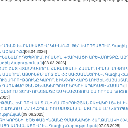
Է՝ ՄԵՆՔ ԵՎՐԱՍԻԱՅՈՒՄ ԿԼԻՆԵՆՔ, ԹԵ` ԵՎՐՈՊԱՅՈՒՄ. Գագիկ 
Ն ԱՇԽԱՐՀԸ
[06.04.2026]
ՒՆԱՆԱԼՈՒ ԴԵՊՔՈՒՄ, ԻՐԱՆԻՆ ԿՀԱՐՎԱԾԻ ԱՐԵՎՄՈՒՏՔԸ, ԱՅ
ագիկ Հարությունյան
[03.03.2026]
ԶՄԸ ՇԱՏ ՎՏԱՆԳԱՎՈՐ Է ՀԱՅԱՍՏԱՆԻ ՀԱՄԱՐ. ԻՐԱՆԻ ՄԻՋՈՒ
 ՄԱՍՈՒՄ, ԱՅՍԻՆՔՆ՝ ՄՈՏ ԵՆ ՀՀ ՍԱՀՄԱՆՆԵՐԻՆ». Գագիկ Հար
 ՈՒՇԱԴՐՈՒԹՅՈՒՆԸ ԿԱՐՈՂ է ԻՆՉ-ՈՐ ՀԱՐՑ ԼՈՒԾԵԼ ՀԱՅԱՍՏԱ
Կ ԳԱՂԱՓԱՐ ՉԵՆ ՁԵՎԱԿԵՐՊՈՒՄ՝ ԵՐԿՐԻ ԱՊԱԳԱՅԻ ՀԱՄԱՐ»
[
ԶԱՅՈՒՄ ՏԵՂԻ ՈՒՆԵՑԱԾԸ ԵՍ ԳՆԱՀԱՏՈՒՄ ԵՄ ՈՐՊԵՍ ԽՈՇՈՐ
.2025]
ՒԹՅԱՆ, ԵՎ՛ ՌՈՒՍԱՍՏԱՆԻ ՀԱՄԲԵՐՈՒԹՅԱՆ ԲԱԺԱԿԸ ԼՑՎԵԼ Է».
 ՔԾՆՈՒՄ ԵՆ՝ ԻՆՉՊԵՍ ՌՈՒՍԱՍՏԱՆԻՆ, ԱՅՆՊԵՍ ԷԼ՝ ԵՎՐՈՊԱՅ
ւթյունյան
[09.06.2025]
 ՉԻ ԿՈՐՑՆԻ, ԵԹԵ ՓԱՇԻՆՅԱՆԸ ՉՄԱՍՆԱԿՑԻ ՀԱՂԹԱՆԱԿԻ 80
ԱՅԴ ԱՄԵՆՆ ԱՏՈՒՄ Է». Գագիկ Հարությունյան
[07.05.2025]