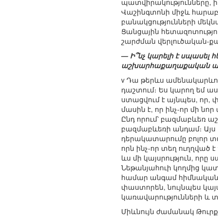
պատվիրակությունները, ի
Վաշինգտոնի միջև հարաբեր
բանակցությունների մեկնա
Ցանցային հետազոտությու
շարժման վերլուծական
— Ի՞նչ կարելի է սպասել
աշխարհաքաղաքական առ
v Դա թերևս ամենակարևո
դաշտում։ Ես կարող եմ աս
ստացվում է այնպես, որ,
մասին է, որ ինչ-որ մի ն
Ընդ որում՝ բազմաբևեռ ա
բազմաբևեռի անդամ։ Այս ա
դերակատարումը բոլոր տվյ
որն ինչ-որ տեղ ուղղված 
ևս մի կայսրություն, որը 
Նեթանյահուի կողմից կատ
համար անգամ հիմնական հ
փաստորեն, նույնպես կայս
կառավարությունների և 
Միևնույն ժամանակ Թուրք