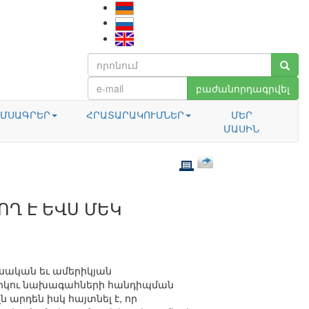
բաժանորդագրվել
ՄՍԱԳՐԵՐ
ՀՐԱՏԱՐԱԿՈՒՄՆԵՐ
ՄԵՐ
ՄԱՍԻՆ
Ղ Է ԵՎՍ ՄԵԿ
ւսական եւ ամերիկյան
 երկու նախագահների հանդիպման
արդեն իսկ հայտնել է, որ