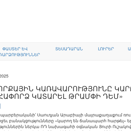
ՓԱՍՏԵՐ ԵՎ
ՏԵՍԱԴԱՐԱՆ
ԼՈՒՐԵՐ
Ա
ԴԱՐՁՈՒԹՅՈՒՆՆԵՐ
.2025
ՈՐՔԱՅԻՆ ԿԱՌԱՎԱՐՈՒԹՅՈՒՆԸ ԿԱՐՈ
ՀԱՓՈՐՁ ԿԱՏԱՐԵԼ ԹՐԱՄՓԻ ԴԵՄ»
g պարբերականի՝ Սաուդյան Արաբիայի մայրաքաղաքում ռո
իջեւ բանակցությունները «կարող են ճանապարհ հարթել»
թյուններին ներկա ՌԴ նախագահի օգնական Յուրի Ուշակովն 