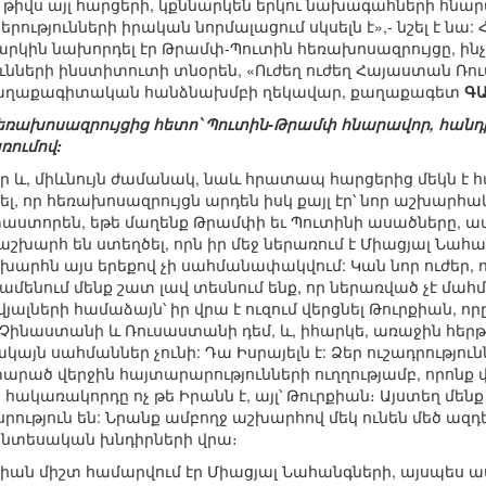
 թիվս այլ հարցերի, կքննարկեն երկու նախագահների հնար
ությունների իրական նորմալացում սկսելն է»,- նշել է նա: 
րկին նախորդել էր Թրամփ-Պուտին հեռախոսազրույցը, ինչի 
նների ինստիտուտի տնօրեն, «Ուժեղ ուժեղ Հայաստան Ռու
-քաղաքագիտական հանձնախմբի ղեկավար, քաղաքագետ
ԳԱ
 հեռախոսազրույցից հետո՝ Պուտին-Թրամփ հնարավոր, հանդ
ումով:
ր և, միևնույն ժամանակ, նաև հրատապ հարցերից մեկն 
ել, որ հեռախոսազրույցն արդեն իսկ քայլ էր՝ նոր աշխարհա
 փաստորեն, եթե մաղենք Թրամփի եւ Պուտինի ասածները, ապ
որ աշխարհ են ստեղծել, որն իր մեջ ներառում է Միացյալ Ն
շխարհն այս երեքով չի սահմանափակվում: Կան նոր ուժեր, 
մենում մենք շատ լավ տեսնում ենք, որ ներառված չէ մահմ
ալների համաձայն՝ իր վրա է ուզում վերցնել Թուրքիան, որ
է Չինաստանի և Ռուսաստանի դեմ, և, իհարկե, առաջին հեր
սակայն սահմաններ չունի: Դա Իսրայելն է: Ձեր ուշադրությո
արած վերջին հայտարարությունների ուղղությամբ, որոնք 
ակառակորդը ոչ թե Իրանն է, այլ՝ Թուրքիան։ Այստեղ մենք
րություն են: Նրանք ամբողջ աշխարհով մեկ ունեն մեծ ազդե
տնտեսական խնդիրների վրա։
իան միշտ համարվում էր Միացյալ Նահանգների, այսպես ասա