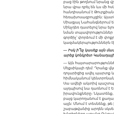
բաց էին թողնում նրանց վ
նրա վրա դրել են ևս մի հ
հանդիսանում է Թուրքիան
հեռախոսազրույցին: Այստե
Միացյալ Նահանգներում ե
Մինչդեռ դատելով նրա ելո
նման տպավորություններ 
գործիչ՝ փորձում է մի փո
կազմակերպություններն էի
— Իսկ ի՞նչ կասեք այն 
արեց կոնկրետ Կանադայի
— Այն հայտարարություննե
Մեքսիկայի դեմ: Դրանք վկ
դոլարիցից ավել պարտք և
հիմնականում կենտրոնանա
Սա ավելի ակտիվ պաշտպան
այդպիսով նա դառնում է Ե
իրավունքները։ Նկատենք,
բայց կարողանում է քաղա
այլն: Մնում է տեսնենք, թ
շաբաթվանից արդեն սկսել
խնդիրները առանց Ուկրաի