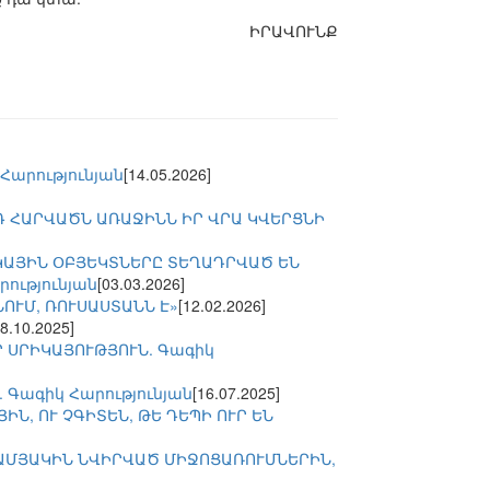
ԻՐԱՎՈՒՆՔ
Հարությունյան
[14.05.2026]
Դ ՀԱՐՎԱԾՆ ԱՌԱՋԻՆՆ ԻՐ ՎՐԱ ԿՎԵՐՑՆԻ
ԿԱՅԻՆ ՕԲՅԵԿՏՆԵՐԸ ՏԵՂԱԴՐՎԱԾ ԵՆ
ությունյան
[03.03.2026]
ՆՈՒՄ, ՌՈՒՍԱՍՏԱՆՆ Է»
[12.02.2026]
18.10.2025]
 ՍՐԻԿԱՅՈՒԹՅՈՒՆ. Գագիկ
 Գագիկ Հարությունյան
[16.07.2025]
ԻՆ, ՈՒ ՉԳԻՏԵՆ, ԹԵ ԴԵՊԻ ՈՒՐ ԵՆ
-ԱՄՅԱԿԻՆ ՆՎԻՐՎԱԾ ՄԻՋՈՑԱՌՈՒՄՆԵՐԻՆ,