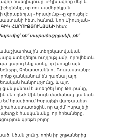
ավոր հանդիպումը: «Գլխավորը մեր և
Հիշեցնենք, որ ռուս-ամերիկյան
վերաբերյալ «Իրավունք»-ը զրուցել է
սաստանի հետ, հանուն նոր Միության»
ԳԻԿ ՀԱՐՈՒԹՅՈՒՆՅԱՆԻ
հետ:
իպումից՝ թե՛ տարածաշրջանի, թե՛
է համաշխարհային տեղեկատվական
կարգ ստեղծելու ուղղությամբ, որովհետև
ա կարող ենք ասել, որ խոսքն այն
ահանգները, Չինաստանն ու Ռուսաստանը։
որոնք ցանկանում են դառնալ այդ
եդական հանրությունը, և այդ
ը ցանկանում է ստեղծել նոր Թուրանը,
թին մեր դեմ։ Միևնույն ժամանակ կա նաև
ւնն եմ հրավիրում Իսրայելի վարչապետ
վերահաստատեցին, որ այժմ՝ Իսրայելի
 պետք է հասկանանք, որ հրեաները,
ցություն գրեթե բոլոր
ծ, կծան շունը, որին իր շղթաներից