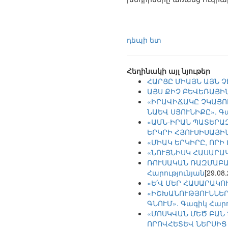
դեպի ետ
Հեղինակի այլ նյութեր
ՀԱՐՑԸ ՄԻԱՅՆ ԱՅՆ Չ
ԱՅՍ ՔԻՉ ԲԵՎԵՌԱՅԻ
«ԻՐԱՎԻՃԱԿԸ ՉԿԱՅՈ
ՆԱԵՎ ՍՅՈՒՆԻՔԸ». Գ
«ԱՄՆ-ԻՐԱՆ ՊԱՏԵՐԱ
ԵՐԿՐԻ ՀՅՈՒՍԻՍԱՅԻՆ
«ՄԻԱԿ ԵՐԿԻՐԸ, ՈՐԻ
«ՆՈՒՅՆԻՍԿ ՀԱՍԱՐԱ
ՌՈՒՍԱԿԱՆ ՌԱԶՄԱԲԱ
Հարությունյան
[29.08
«Ե՛Վ ՄԵՐ ՀԱՍԱՐԱԿՈ
«ԻՇԽԱՆՈՒԹՅՈՒՆՆԵՐԸ
ԳՆՈՒՄ». Գագիկ Հարո
«ՄՈՍԿՎԱՆ ՄԵԾ ԲԱՆ
ՈՐՈՎՀԵՏԵՎ ՆԵՐՍԻՑ 