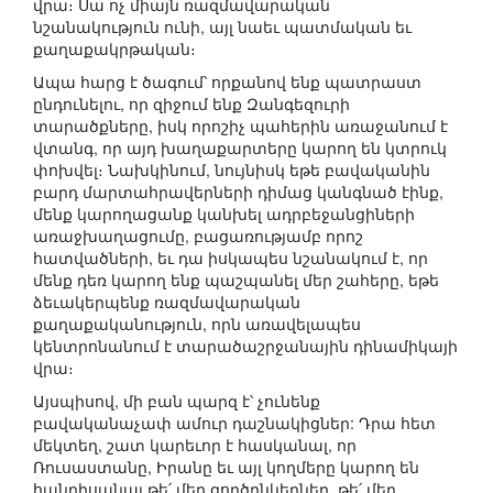
վրա։ Սա ոչ միայն ռազմավարական
նշանակություն ունի, այլ նաեւ պատմական եւ
քաղաքակրթական։
Ապա հարց է ծագում՝ որքանով ենք պատրաստ
ընդունելու, որ զիջում ենք Զանգեզուրի
տարածքները, իսկ որոշիչ պահերին առաջանում է
վտանգ, որ այդ խաղաքարտերը կարող են կտրուկ
փոխվել։ Նախկինում, նույնիսկ եթե բավականին
բարդ մարտահրավերների դիմաց կանգնած էինք,
մենք կարողացանք կանխել ադրբեջանցիների
առաջխաղացումը, բացառությամբ որոշ
հատվածների, եւ դա իսկապես նշանակում է, որ
մենք դեռ կարող ենք պաշպանել մեր շահերը, եթե
ձեւակերպենք ռազմավարական
քաղաքականություն, որն առավելապես
կենտրոնանում է տարածաշրջանային դինամիկայի
վրա։
Այսպիսով, մի բան պարզ է՝ չունենք
բավականաչափ ամուր դաշնակիցներ: Դրա հետ
մեկտեղ, շատ կարեւոր է հասկանալ, որ
Ռուսաստանը, Իրանը եւ այլ կողմերը կարող են
հանդիսանալ թե՛ մեր գործընկերներ, թե՛ մեր