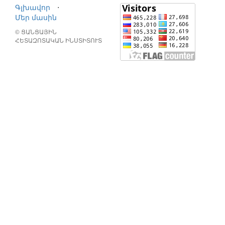
Գլխավոր
⋅
Մեր մասին
© ՑԱՆՑԱՅԻՆ
ՀԵՏԱԶՈՏԱԿԱՆ ԻՆՍՏԻՏՈՒՏ