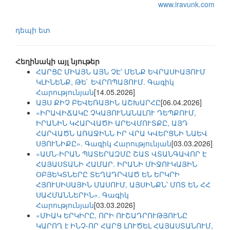
www.iravunk.com
դեպի ետ
Հեղինակի այլ նյութեր
ՀԱՐՑԸ ՄԻԱՅՆ ԱՅՆ ՉԷ՝ ՄԵՆՔ ԵՎՐԱՍԻԱՅՈՒՄ
ԿԼԻՆԵՆՔ, ԹԵ` ԵՎՐՈՊԱՅՈՒՄ. Գագիկ
Հարությունյան
[14.05.2026]
ԱՅՍ ՔԻՉ ԲԵՎԵՌԱՅԻՆ ԱՇԽԱՐՀԸ
[06.04.2026]
«ԻՐԱՎԻՃԱԿԸ ՉԿԱՅՈՒՆԱՆԱԼՈՒ ԴԵՊՔՈՒՄ,
ԻՐԱՆԻՆ ԿՀԱՐՎԱԾԻ ԱՐԵՎՄՈՒՏՔԸ, ԱՅԴ
ՀԱՐՎԱԾՆ ԱՌԱՋԻՆՆ ԻՐ ՎՐԱ ԿՎԵՐՑՆԻ ՆԱԵՎ
ՍՅՈՒՆԻՔԸ». Գագիկ Հարությունյան
[03.03.2026]
«ԱՄՆ-ԻՐԱՆ ՊԱՏԵՐԱԶՄԸ ՇԱՏ ՎՏԱՆԳԱՎՈՐ Է
ՀԱՅԱՍՏԱՆԻ ՀԱՄԱՐ. ԻՐԱՆԻ ՄԻՋՈՒԿԱՅԻՆ
ՕԲՅԵԿՏՆԵՐԸ ՏԵՂԱԴՐՎԱԾ ԵՆ ԵՐԿՐԻ
ՀՅՈՒՍԻՍԱՅԻՆ ՄԱՍՈՒՄ, ԱՅՍԻՆՔՆ՝ ՄՈՏ ԵՆ ՀՀ
ՍԱՀՄԱՆՆԵՐԻՆ». Գագիկ
Հարությունյան
[03.03.2026]
«ՄԻԱԿ ԵՐԿԻՐԸ, ՈՐԻ ՈՒՇԱԴՐՈՒԹՅՈՒՆԸ
ԿԱՐՈՂ է ԻՆՉ-ՈՐ ՀԱՐՑ ԼՈՒԾԵԼ ՀԱՅԱՍՏԱՆՈՒՄ,