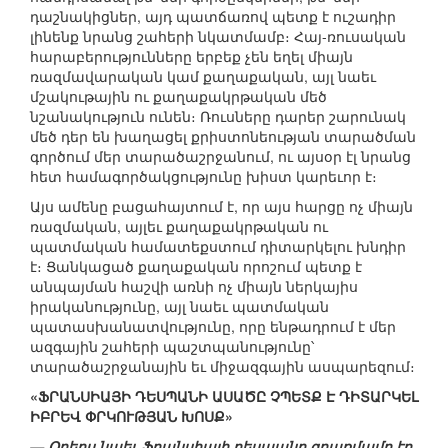
դաշնակիցներ, այդ պատճառով պետք է ուշադիր
լինենք նրանց շահերի նկատմամբ։ Հայ-ռուսական
հարաբերությունները երբեք չեն եղել միայն
ռազմավարական կամ քաղաքական, այլ նաեւ
մշակութային ու քաղաքակրթական մեծ
նշանակություն ունեն։ Ռուսները դարեր շարունակ
մեծ դեր են խաղացել քրիստոնեության տարածման
գործում մեր տարածաշրջանում, ու այսօր էլ նրանց
հետ համագործակցությունը խիստ կարեւոր է։
Այս ամենը բացահայտում է, որ այս հարցը ոչ միայն
ռազմական, այլեւ քաղաքակրթական ու
պատմական համատեքստում դիտարկելու խնդիր
է։ Ցանկացած քաղաքական որոշում պետք է
անպայման հաշվի առնի ոչ միայն ներկայիս
իրականությունը, այլ նաեւ պատմական
պատասխանատվությունը, որը ենթադրում է մեր
ազգային շահերի պաշտպանությունը՝
տարածաշրջանային եւ միջազգային ասպարեզում։
«ՖՐԱՆՍԻԱՅԻ ԴԵՍՊԱՆԻ ԱՍԱԾԸ ՉՊԵՏՔ Է ԴԻՏԱՐԿԵԼ
ԻԲՐԵՎ ՓՐԿՈՒԹՅԱՆ ԽՈՍՔ»
— Օրերս նաեւ Ֆրանսիայի դեսպանը գրառմամբ էր