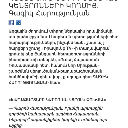
ԿԵՆՏՐՈՆՆԵՐԻ ԿՈՂՄԻՑ.
Գագիկ Հարությունյան
Ազգային ժողովում տիրող ներկայիս իրավիճակի,
տարածաշրջանում հարեւան պետությունների հետ
հարաբերությունների, ինչպես նաեւ շատ այլ
հարցերի շուրջ «Իրավունք TV»-ի տաղավարում
զրուցել ենք Ցանցային հետազոտությունների
ինստիտուտի տնօրեն, «Ուժեղ Հայաստան
Ռուսաստանի հետ. հանուն նոր Միության»
շարժման վերլուծական-քաղաքագիտական
հանձնախմբի ղեկավար, քաղաքագետ ԳԱԳԻԿ
ՀԱՐՈՒԹՅՈՒՆՅԱՆԻ հետ:
«ԽԱՂԱՔԱՐՏԵՐԸ ԿԱՐՈՂ ԵՆ ԿՏՐՈՒԿ ՓՈԽՎԵԼ»
— Պարոն Հարությունյան, Իրանի արտաքին
գործերի նախարարն այցելեց Հայաստան:
Ինչպիսի՞ սպասելիքներ կարելի է ունենալ այս
այցից: