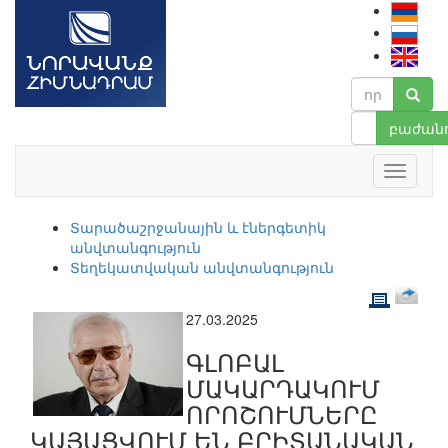
բաժանո
Տարածաշրջանային և էներգետիկ
անվտանգություն
Տեղեկատվական անվտանգություն
27.03.2025
ԳԼՈԲԱԼ
ՄԱԿԱՐԴԱԿՈՒՄ
ՈՐՈՇՈՒՄՆԵՐԸ
ԿԱՅԱՑՎՈՒՄ ԵՆ ԲՐԻՏԱՆԱԿԱՆ