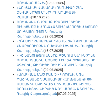
ՌՈՒՍԱՍՏԱՆՆ Է»
[12.02.2026]
«ՆՈՒՅՆԻՍԿ ՀԱՍԱՐԱԿ ԳԱՂԱՓԱՐ ՉԵՆ
ՁԵՎԱԿԵՐՊՈՒՄ՝ ԵՐԿՐԻ ԱՊԱԳԱՅԻ
ՀԱՄԱՐ»
[18.10.2025]
ՌՈՒՍԱԿԱՆ ՌԱԶՄԱԲԱԶԱՅՈՒՄ ՏԵՂԻ
ՈՒՆԵՑԱԾԸ ԵՍ ԳՆԱՀԱՏՈՒՄ ԵՄ ՈՐՊԵՍ ԽՈՇՈՐ
ՍՐԻԿԱՅՈՒԹՅՈՒՆ. Գագիկ
Հարությունյան
[29.08.2025]
«Ե՛Վ ՄԵՐ ՀԱՍԱՐԱԿՈՒԹՅԱՆ, ԵՎ՛ ՌՈՒՍԱՍՏԱՆԻ
ՀԱՄԲԵՐՈՒԹՅԱՆ ԲԱԺԱԿԸ ԼՑՎԵԼ Է». Գագիկ
Հարությունյան
[16.07.2025]
«ԻՇԽԱՆՈՒԹՅՈՒՆՆԵՐԸ ՔԾՆՈՒՄ ԵՆ՝ ԻՆՉՊԵՍ
ՌՈՒՍԱՍՏԱՆԻՆ, ԱՅՆՊԵՍ ԷԼ՝ ԵՎՐՈՊԱՅԻՆ, ՈՒ
ՉԳԻՏԵՆ, ԹԵ ԴԵՊԻ ՈՒՐ ԵՆ ԳՆՈՒՄ». Գագիկ
Հարությունյան
[09.06.2025]
«ՄՈՍԿՎԱՆ ՄԵԾ ԲԱՆ ՉԻ ԿՈՐՑՆԻ, ԵԹԵ
ՓԱՇԻՆՅԱՆԸ ՉՄԱՍՆԱԿՑԻ ՀԱՂԹԱՆԱԿԻ 80-
ԱՄՅԱԿԻՆ ՆՎԻՐՎԱԾ ՄԻՋՈՑԱՌՈՒՄՆԵՐԻՆ,
ՈՐՈՎՀԵՏԵՎ ՆԵՐՍԻՑ ԱՅԴ ԱՄԵՆՆ ԱՏՈՒՄ Է».
Գագիկ Հարությունյան
[07.05.2025]