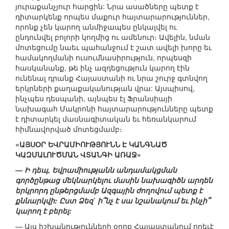
յուրաքանչյուր հարցին: Նրա ասածները պետք է
դիտարկենք որպես մաքուր հայտարարություններ,
որոնք չեն կարող անմիջապես ընկալվել ու
ընդունվել բոլորի կողմից ու ամենուր։ Ավելին, նման
մոտեցումը նաեւ պահանջում է շատ ավելի խորը եւ
համակողմանի ուսումնասիրություն, որպեսզի
հասկանանք, թե ինչ ազդեցություն կարող էին
ունենալ դրանք Հայաստանի ու նրա շուրջ գտնվող
երկրների քաղաքականության վրա: Այսպիսով,
ինչպես դեսպանի, այնպես էլ Ֆրանսիայի
նախագահ Մակրոնի հայտարարությունները պետք
է դիտարկել մասնագիտական եւ հեռանկարում
հիմնավորված մոտեցմամբ։
«ԱՅՍՕՐ ԵՎՐԱՄԻՈՒԹՅՈՒՆՆ Է ԿԱՆԳՆԱԾ
ԿԱԶՄԱԼՈՒԾՄԱՆ ՎՏԱՆԳԻ ԱՌԱՋ»
— Ի դեպ, Եվրամիությանն անդամակցման
գործընթաց մեկնարկելու մասին նախագիծն արդեն
երկրորդ ընթերցմամբ Ազգային ժողովում պետք է
քննարկվի: Ըստ Ձեզ` ի՞նչ է սա նշանակում եւ ինչի՞
կարող է բերել:
— Այս իշխանությունների օրոք Հայաստանում որեւէ