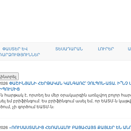
ՓԱՍՏԵՐ ԵՎ
ՏԵՍԱԴԱՐԱՆ
ԼՈՒՐԵՐ
Ա
ԴԱՐՁՈՒԹՅՈՒՆՆԵՐ
.2026
ՓԱՇԻՆՅԱՆԻ ՀԵՐԹԱԿԱՆ ԿԱՆԳԱՌԸ՝ ՉՈԼՊՈՆ-ԱՏԱ. Ի՞ՆՉ
ԻՊՈՒՄԻՑ
ն հարթակ է, որտեղ ես մեր օրակարգին առնչվող բոլոր հարցե
սել եմ բրիֆինգում: Ես բրիֆինգում ասել եմ, որ ԵԱՏՄ-ն կ
րծում, չի գործում ԵԱՏՄ-ն։
.2026
«ՌՈՒՍԱՍՏԱՆԻՑ ՀԵՌԱՆԱԼՈՒ ԲԱՑԱՀԱՅՏ ՔԱՅԼԵՐ ԵՆ ԱՆ