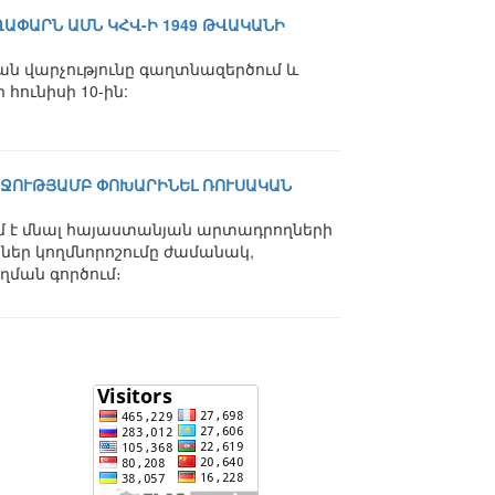
ԱՓԱՐՆ ԱՄՆ ԿՀՎ-Ի 1949 ԹՎԱԿԱՆԻ
ան վարչությունը գաղտնազերծում և
հունիսի 10-ին:
ՈՂՋՈՒԹՅԱՄԲ ՓՈԽԱՐԻՆԵԼ ՌՈՒՍԱԿԱՆ
ում է մնալ հայաստանյան արտադրողների
աներ կողմնորոշումը ժամանակ,
ղման գործում։