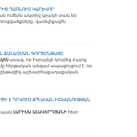
ՈՐԻՑ ԴԱՌՆՈՒՄ ԿԱՐԵՎՈՐ
ան ուժերն ակտիվ կրակի տակ են
ուցվածքները, վառելիքային
ԱՆ ՃԱՆԱՉՄԱՆ ԳՈՐԾԸՆԹԱՑԸ
կին
ասաց, որ Իսրայելի կողմից Հայոց
ը հերթական անգամ ապացուցում է, որ
ն ընթացիկ աշխարհաքաղաքական
ՐԾԻ Է ԴՐՎՈՒՄ ՔՊ-ԱԿԱՆ ԻՇԽԱՆՈՒԹՅԱՆ
շտպան
ԼԱՐԻՍԱ ԱԼԱՎԵՐԴՅԱՆԻ
հետ: