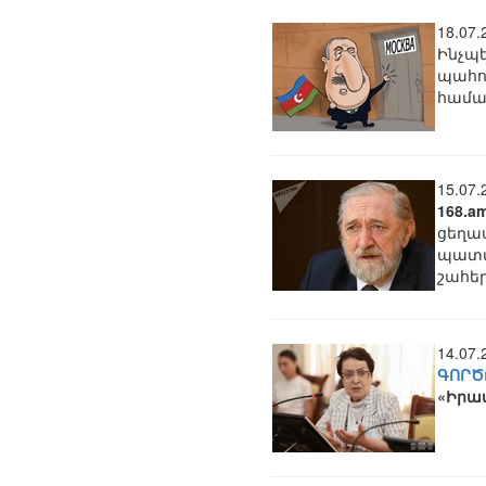
18.07
Ինչպե
պահո
համակ
15.07
168.a
ցեղա
պատմ
շահեր
14.07
ԳՈՐԾ
«Իրա