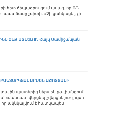
երի հետ ճեպազրույցում ասաց, որ ՌԴ
, պատճառը չգիտի: «Չի ցանկացել, չի
Ն ԵՆՔ ՄՏՆԵԼՈՒ. Հայկ Մամիջանյան
ՂԲԱՆՏԱՐԿՅԱԼ ԱՐՄԵՆ ԱՇՈՏՅԱՆԻ
անտային պատերից ներս են թափանցում
 «մանդատ վերցնել-չվերցնելու» լույսի
, որ ակնկալվում է հատկապես