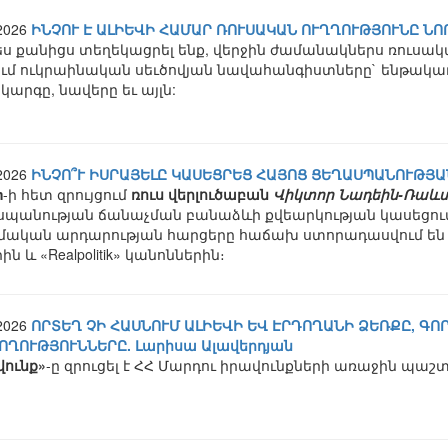
.2026
ԻՆՉՈՒ Է ԱԼԻԵՎԻ ՀԱՄԱՐ ՌՈՒՍԱԿԱՆ ՈՒՂՂՈՒԹՅՈՒՆԸ Ն
ս քանիցս տեղեկացրել ենք, վերջին ժամանակներս ռուսակ
ւմ ուկրաինական սեւծովյան նավահանգիստները` ենթակառ
արգը, նավերը եւ այլն:
.2026
ԻՆՉՈ՞Ւ ԻՍՐԱՅԵԼԸ ԿԱՍԵՑՐԵՑ ՀԱՅՈՑ ՑԵՂԱՍՊԱՆՈՒԹՅ
m
-ի հետ զրույցում
ռուս վերլուծաբան
Վիկտոր Նադեին-Ռաևս
սպանության ճանաչման բանաձևի քվեարկության կասեցում
ական արդարության հարցերը հաճախ ստորադասվում ե
ին և «Realpolitik» կանոններին։
.2026
ՈՐՏԵՂ ՉԻ ՀԱՍՆՈՒՄ ԱԼԻԵՎԻ ԵՎ ԷՐԴՈՂԱՆԻ ՁԵՌՔԸ, ԳՈ
ՈՂՈՒԹՅՈՒՆՆԵՐԸ. Լարիսա Ալավերդյան
վունք»
-ը զրուցել է ՀՀ Մարդու իրավունքների առաջին պա