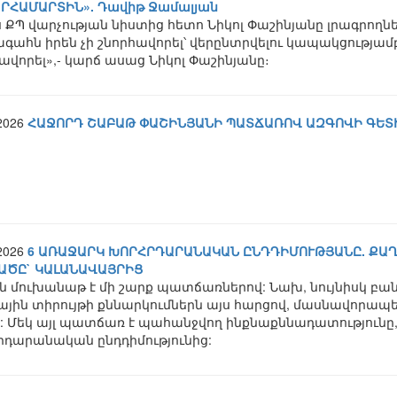
ՐՀԱՄԱՐՏԻՆ». Դավիթ Ջամալյան
 ՔՊ վարչության նիստից հետո Նիկոլ Փաշինյանը լրագրողն
ահն իրեն չի շնորհավորել՝ վերընտրվելու կապակցությամբ
ավորել»,- կարճ ասաց Նիկոլ Փաշինյանը։
.2026
ՀԱՋՈՐԴ ՇԱԲԱԹ ՓԱՇԻՆՅԱՆԻ ՊԱՏՃԱՌՈՎ ԱԶԳՈՎԻ ԳԵՏԻՆ
.2026
6 ԱՌԱՋԱՐԿ ԽՈՐՀՐԴԱՐԱՆԱԿԱՆ ԸՆԴԴԻՄՈՒԹՅԱՆԸ. ՔԱ
ԱԾԸ` ԿԱԼԱՆԱՎԱՅՐԻՑ
ն մուխանաթ է մի շարք պատճառներով: Նախ, նույնիսկ բ
յին տիրույթի քննարկումներն այս հարցով, մասնավորապես`
: Մեկ այլ պատճառ է պահանջվող ինքնաքննադատությունը
րդարանական ընդդիմությունից: