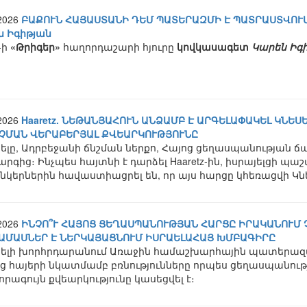
.2026
ԲԱՔՈՒՆ ՀԱՅԱՍՏԱՆԻ ԴԵՄ ՊԱՏԵՐԱԶՄԻ Է ՊԱՏՐԱՍՏՎՈՒՄ
ն Իգիթյան
-ի
«Թրիգեր»
հաղորդաշարի հյուրը
կովկասագետ
Կարեն Իգ
.2026
Haaretz. ՆԵԹԱՆՅԱՀՈՒՆ ԱՆՁԱՄԲ Է ԱՐԳԵԼԱՓԱԿԵԼ ԿՆԵ
ՉՄԱՆ ՎԵՐԱԲԵՐՅԱԼ ՔՎԵԱՐԿՈՒԹՅՈՒՆԸ
ելը, Ադրբեջանի ճնշման ներքո, Հայոց ցեղասպանության ճ
րգից։ Ինչպես հայտնի է դարձել Haaretz-ին, իսրայելցի պ
նկերներին հավաստիացրել են, որ այս հարցը կհեռացվի Կ
.2026
ԻՆՉՈ՞Ւ ՀԱՅՈՑ ՑԵՂԱՍՊԱՆՈՒԹՅԱՆ ՀԱՐՑԸ ԻՐԱԿԱՆՈՒՄ
ԱՄԱՍՆԵՐ Է ՆԵՐԿԱՅԱՑՆՈՒՄ ԻՍՐԱԵԼԱՀԱՅ ԽՄԲԱԳԻՐԸ
յելի խորհրդարանում Առաջին համաշխարհային պատերազմ
ց հայերի նկատմամբ բռնությունները որպես ցեղասպանությ
րագույն քվեարկությունը կասեցվել է։