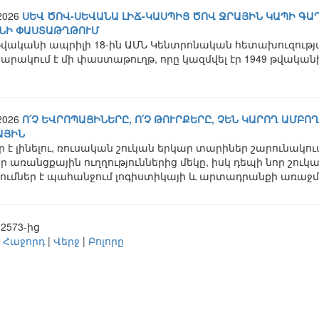
.2026
ՍԵՎ ԾՈՎ-ՍԵՎԱՆԱ ԼԻՃ-ԿԱՍՊԻՑ ԾՈՎ ՋՐԱՅԻՆ ԿԱՊԻ ԳԱՂ
ՆԻ ՓԱՍՏԱԹՂԹՈՒՄ
թվականի ապրիլի 18-ին ԱՄՆ Կենտրոնական հետախուզությ
րակում է մի փաստաթուղթ, որը կազմվել էր 1949 թվականի 
.2026
Ո՛Չ ԵՎՐՈՊԱՑԻՆԵՐԸ, Ո՛Չ ԹՈՒՐՔԵՐԸ, ՉԵՆ ԿԱՐՈՂ ԱՄԲ
ԱՅԻՆ
 է լինելու, ռուսական շուկան երկար տարիներ շարունակ
 առանցքային ուղղություններից մեկը, իսկ դեպի նոր շուկ
ումներ է պահանջում լոգիստիկայի և արտադրանքի առաջմ
 2573-ից
|
Հաջորդ
|
Վերջ
|
Բոլորը