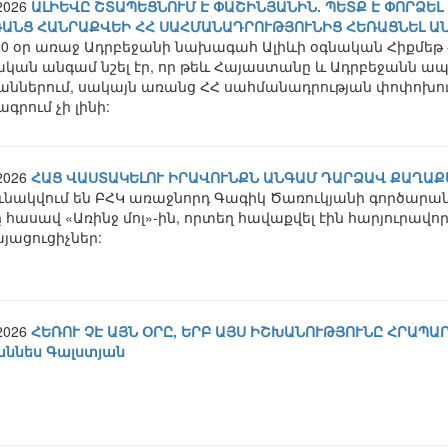
.2026
ԱԼԻԵՎԸ ՇՏԱՊԵՑՆՈՒՄ Է ՓԱՇԻՆՅԱՆԻՆ. ՊԵՏՔ Է ՓՈՐՁԵ
ՌԱՆՑ ՀԱՆՐԱՔՎԵԻ ՀՀ ՍԱՀՄԱՆԱԴՐՈՒԹՅՈՒՆԻՑ ՀԵՌԱՑՆԵԼ 
0 օր առաջ Ադրբեջանի նախագահ Ալիևի օգնական Հիքմեթ Հա
ական անգամ նշել էր, որ թեև Հայաստանը և Ադրբեջանն ա
աններում, սակայն առանց ՀՀ սահմանադրության փոփոխո
գրում չի լինի:
.2026
ՀԱՑ ՎԱՍՏԱԿԵԼՈՒ ԻՐԱՎՈՒՆՔՆ ԱՆԳԱՄ ԴԱՐՁԱՎ ՔԱՂԱՔ
ւնակվում են ԲՀԿ առաջնորդ Գագիկ Ծառուկյանի գործարան
 հասավ «Առինջ մոլ»-ին, որտեղ հավաքվել էին հարյուրավո
յացուցիչներ:
.2026
ՀԵՌՈՒ ՉԷ ԱՅՆ ՕՐԸ, ԵՐԲ ԱՅՍ ԻՇԽԱՆՈՒԹՅՈՒՆԸ ՀՐԱՊԱ
աննես Գալստյան