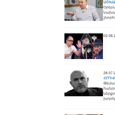
ԱՇԽԱ
Օրերս
նախագ
շնորհ
02.08
28.07
ՀՈԴՎ
Թեմա
հանրա
ներքո
խորհ