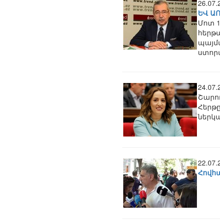
26.07
ԵՎ Ա
Մոտ 1
հերթ
պայմ
ստորա
24.07
Շարո
Հերթը
ներկա
22.07
Հովհ