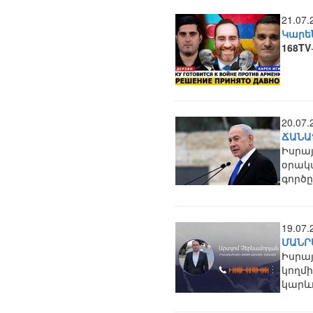
21.07
Կարե
168TV
20.07
ՃԱՆԱ
Իսրայ
օրակա
գործը
19.07
ՄԱՆՐ
Իսրա
կողմի
կարևո