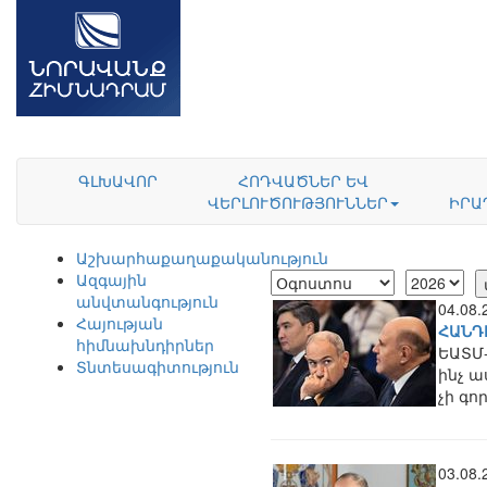
ԳԼԽԱՎՈՐ
ՀՈԴՎԱԾՆԵՐ ԵՎ
ՎԵՐԼՈՒԾՈՒԹՅՈՒՆՆԵՐ
ԻՐԱ
Աշխարհաքաղաքականություն
Ազգային
անվտանգություն
04.08
Հայության
ՀԱՆԴ
հիմնախնդիրներ
ԵԱՏՄ-
Տնտեսագիտություն
ինչ ա
չի գո
03.08