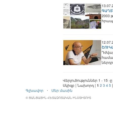
13.07
ԳԱՂՏ
2003 
հրապա
12.07
ՇՈՒԿ
Դժվար
համար
ներդր
Վերլուծություններ 1 - 15 -ը
Սկիզբ | Նախորդ |
1
2
3
4
5
Գլխավոր
⋅
Մեր մասին
© ՑԱՆՑԱՅԻՆ ՀԵՏԱԶՈՏԱԿԱՆ ԻՆՍՏԻՏՈՒՏ