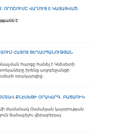
. ՈՐՈՇՈՒՄԸ ՎԱՂՈՒՑ Է ԿԱՅԱՑՎԱԾ.
իթյանն
է
:
ՍԵՏՈՒՄ ՀԱՅՈՑ ՑԵՂԱՍՊԱՆՈՒԹՅԱՆ
անաչման հարցը հանել է Կնեսետի
աշտոնյաները իրենց ադրբեջանցի
նեսետի օրակարգից։
 ՉՄՏԱՎ ՔՆԵՍԵԹԻ ՕՐԱԿԱՐԳ․ ԲԱՑԱՌԻԿ
ի ժամանակ Օսմանյան կայսրության
ուն ճանաչելու վերաբերյալ