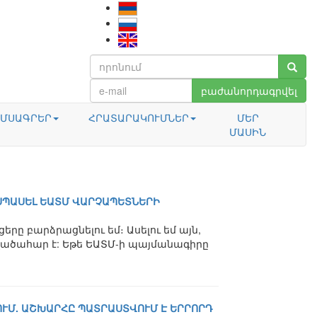
բաժանորդագրվել
ՄՍԱԳՐԵՐ
ՀՐԱՏԱՐԱԿՈՒՄՆԵՐ
ՄԵՐ
ՄԱՍԻՆ
 ՍՊԱՍԵԼ ԵԱՏՄ ՎԱՐՉԱՊԵՏՆԵՐԻ
րը բարձրացնելու եմ։ Ասելու եմ այն,
աթվածահար է: Եթե ԵԱՏՄ-ի պայմանագիրը
ՈՒՄ. ԱՇԽԱՐՀԸ ՊԱՏՐԱՍՏՎՈՒՄ Է ԵՐՐՈՐԴ