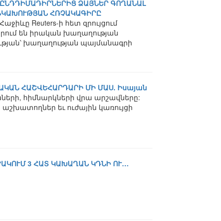
Լ ԸՆԴԴԻՄԱԴԻՐՆԵՐԻՑ ՁԱՅՆԵՐ ԳՈՂԱՆԱԼ
ԱՆԿԱԽՈՒԹՅԱՆ ՀՌՉԱԿԱԳԻՐԸ
ջիևը Reuters-ի հետ զրույցում
պրում են իրական խաղաղության
ւթյան՝ խաղաղության պայմանագրի
ԱԿԱՆ ՀԱՇՎԵՀԱՐԴԱՐԻ ՄԻ ՄԱՍ. Իսայան
ների, հիմնարկների վրա արշավները:
ր աշխատողներ եւ ուժային կառույցի
ՐԱԿՈՒՄ 3 ՀԱՏ ԿԱԽԱՂԱՆ ԿԴՆԻ ՈՒ…