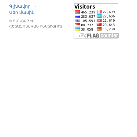
Գլխավոր
⋅
Մեր մասին
© ՑԱՆՑԱՅԻՆ
ՀԵՏԱԶՈՏԱԿԱՆ ԻՆՍՏԻՏՈՒՏ