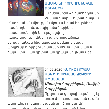
ՄԱՍԻՆ ՆՈՐ ՈՒՍՈՒՄՆԱԿԱՆ
ՁԵՌՆԱՐԿ
«Արմենպրես»-ի հաղորդմամբ՝
Հայաստանի և Եվրասիական
տնտեսական միության մյուս անդամ երկրների
ուսանողներին, ասպիրանտներին և
դասախոսներին ներկայացվող
դասախոսությունների այս ժողովածուն
եվրասիական ինտեգրման թեմայով եզակի
արդյունք է, որը չունի նմանը ռուսաստանյան և
հայաստանյան գիտական գրականության մեջ:
04.08.2020
ՎԱՐՔԸ ՈՐՊԵՍ
ՄՏԱԾՈՂՈՒԹՅԱՆ ՁԵՎԵՐԻ
ԱԾԱՆՑՅԱԼ
Անահիտ Գաբրիելյան, Ռաֆիկ
Գաբրիելյան
Ոչ զուտ սոցիոլոգիական, ոչ էլ
զուտ փիլիսոփայական չէ այն
պնդումը, որ մարդու ամեն գործողություն`
վարքային ամեն դրսևորում, կապված է նրա