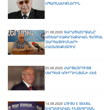
ՍՊԱՌՆԱԼԻՔՆԵՐԻՆ
21.08.2020
ՏԱՐԱԾԱՇՐՋԱՆԸ՝
ԱՇԽԱՐՀԱՔԱՂԱՔԱԿԱՆ ԳԼՈԲԱԼ
ԶԱՐԳԱՑՈՒՄՆԵՐԻ
ՀԱՄԱՏԵՔՍՏՈՒՄ
20.08.2020
ՀԱՐՑԱԶՐՈՒՅՑ
ՍԵՐԳԵՅ ԿՈՒՐՂԻՆՅԱՆԻ ՀԵՏ
14.08.2020
ԼՈՒՅՍ Է ՏԵՍԵԼ
ԵՎՐԱՍԻԱԿԱՆ ԻՆՏԵԳՐՄԱՆ