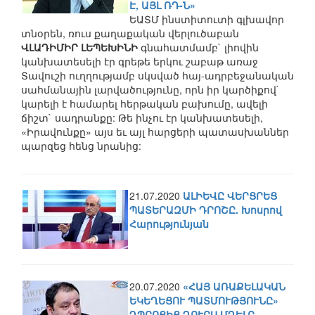
Է, ԱՅԼ ՌԴ-Ն»
ԵԱՏՄ ինստիտուտի գլխավոր
տնօրեն, ռուս քաղաքական վերլուծաբան
ՎԼԱԴԻՄԻՐ ԼԵՊԵԽԻՆԻ
գնահատմամբ` լիովին
կանխատեսելի էր գրեթե երկու շաբաթ առաջ
Տավուշի ուղղությամբ սկսված հայ-ադրբեջանական
սահմանային լարվածությունը, որն իր կարծիքով`
կարելի է համարել հերթական բախումը, ավելի
ճիշտ` սադրանքը: Թե ինչու էր կանխատեսելի,
«Իրավունքը» այս եւ այլ հարցերի պատասխաններ
պարզեց հենց նրանից:
21.07.2020
ԱԼԻԵՎԸ ՎԵՐՑՐԵՑ
ՊԱՏԵՐԱԶՄԻ ԴՐՈՇԸ. Խոսրով
Հարությունյան
20.07.2020
«ՀԱՅ ԱՌԱՔԵԼԱԿԱՆ
ԵԿԵՂԵՑՈՒ ՊԱՏՄՈՒԹՅՈՒՆԸ»
ԴՊՐՈՑԻՑ ԴՈՒՐՍ ՄՂԵԼԸ