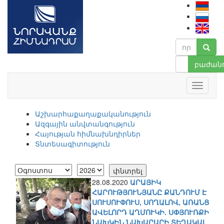
բաժանո
Աշխարհաքաղաքականություն
Ազգային անվտանգություն
Հայության հիմնախնդիրներ
Տնտեսագիտություն
28.08.2020
ԱՐԱՅԻԿ
ՀԱՐՈՒԹՅՈՒՆՅԱՆԸ ՔԱՆԴՈՒՄ Է
ՍՈՒՍՈՒՓՈՒՍ, ՍՈՂԱԼՈՎ, ԱՌԱՆՑ
ԱՎԵԼՈՐԴ ԱՂՄՈՒԿԻ. ՍՓՅՈՒՌՔԻ
ՆԱԽԿԻՆ ՆԱԽԱՐԱՐԻ ՏԵՂԱԿԱԼ