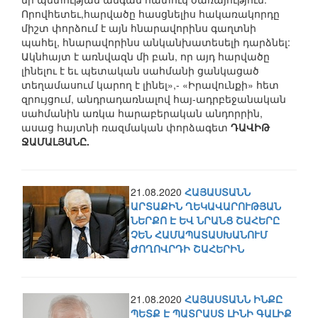
Որովհետեւ,հարվածը հասցնելիս հակառակորդը
միշտ փորձում է այն հնարավորինս գաղտնի
պահել, հնարավորինս անկանխատեսելի դարձնել:
Ակնհայտ է առնվազն մի բան, որ այդ հարվածը
լինելու է եւ պետական սահմանի ցանկացած
տեղամասում կարող է լինել»,- «Իրավունքի» հետ
զրույցում, անդրադառնալով հայ-ադրբեջանական
սահմանին առկա հարաբերական անդորրին,
ասաց հայտնի ռազմական փորձագետ
ԴԱՎԻԹ
ՋԱՄԱԼՅԱՆԸ.
21.08.2020
ՀԱՅԱՍՏԱՆՆ
ԱՐՏԱՔԻՆ ՂԵԿԱՎԱՐՈՒԹՅԱՆ
ՆԵՐՔՈ Է ԵՎ ՆՐԱՆՑ ՇԱՀԵՐԸ
ՉԵՆ ՀԱՄԱՊԱՏԱՍԽԱՆՈՒՄ
ԺՈՂՈՎՐԴԻ ՇԱՀԵՐԻՆ
21.08.2020
ՀԱՅԱՍՏԱՆՆ ԻՆՔԸ
ՊԵՏՔ Է ՊԱՏՐԱՍՏ ԼԻՆԻ ԳԱԼԻՔ