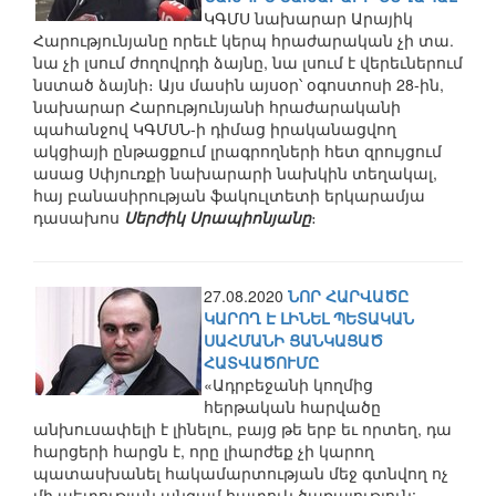
ԿԳՄՍ նախարար Արայիկ
Հարությունյանը որեւէ կերպ հրաժարական չի տա.
նա չի լսում ժողովրդի ձայնը, նա լսում է վերեւներում
նստած ձայնի։ Այս մասին այսօր՝ օգոստոսի 28-ին,
նախարար Հարությունյանի հրաժարականի
պահանջով ԿԳՄՍՆ-ի դիմաց իրականացվող
ակցիայի ընթացքում լրագրողների հետ զրույցում
ասաց Սփյուռքի նախարարի նախկին տեղակալ,
հայ բանասիրության ֆակուլտետի երկարամյա
դասախոս
Սերժիկ Սրապիոնյանը
։
27.08.2020
ՆՈՐ ՀԱՐՎԱԾԸ
ԿԱՐՈՂ Է ԼԻՆԵԼ ՊԵՏԱԿԱՆ
ՍԱՀՄԱՆԻ ՑԱՆԿԱՑԱԾ
ՀԱՏՎԱԾՈՒՄԸ
«Ադրբեջանի կողմից
հերթական հարվածը
անխուսափելի է լինելու, բայց թե երբ եւ որտեղ, դա
հարցերի հարցն է, որը լիարժեք չի կարող
պատասխանել հակամարտության մեջ գտնվող ոչ
մի պետության անգամ հատուկ ծառայություն: