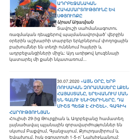
ԱԴՐԲԵՋԱՆԱԿԱՆ
ՀԱԿԱՄԱՐՏՈՒԹՅՈՒՆԸ ԵՎ
ՍՓՅՈՒՌՔԸ
Արամ Ադամյան
Տավուշի սահմանագոտու
ռազմական դեպքերով պայմանավորված՝ վերջին
օրերին աշխարհի տարբեր երկրներում փողոցային
բախումներ են տեղի ունենում հայերի և
ադրբեջանցիների միջև: Այդ առիթով կուզենայի
կատարել մի քանի նկատառում...
30.07.2020
«ԱՅՆ ՕՐԸ, ԵՐԲ
ՌՈՒՍԱԿԱՆ ԶՈՐԱՄԱՍԵՐԸ ԼՔԵՆ
ՀԱՅԱՍՏԱՆԸ, ԵՐԵՎԱՆՈՒՄ ՄԱՆ
ԵՆ ԳԱԼՈՒ ԵՆԻՉԵՐԻՆԵՐԸ. ԴԱ
ՄԻՇՏ ՊԵՏՔ Է ՀԻՇԵԼ». ԳԱԳԻԿ
ՀԱՐՈՒԹՅՈՒՆՅԱՆ
Հուլիսի 29-ից Թուրքիան և Ադրբեջանը համատեղ
լայնածավալ պլանային զորավարժություններ են
սկսում Բաքվում, Գյանջայում, Քյուրդամիրում և
Եվլախում, իսկ օգոստոսի 1-5-ը՝ Նախիջևանում: