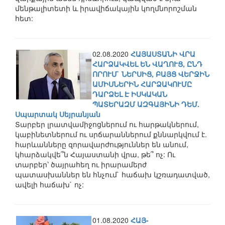
մենթալիտետի և իրավիճակային կողմնորոշման
հետ:
02.08.2020
ՀԱՅԱՍՏԱՆԻ ՎՐԱ
ՀԱՐՁԱԿՎԵԼ ԵՆ ՎԱՂՈՒՑ, ԸՆԴ
ՈՐՈՒՄ` ՆԵՐՍԻՑ, ԲԱՅՑ ՎԵՐՋԻՆ
ԱՄԻՍՆԵՐԻՆ ՀԱՐՁԱԿՈՒՄԸ
ԴԱՐՁԵԼ Է ԻՍԿԱԿԱՆ
ՊԱՏԵՐԱԶՄ ԱԶԳԱՅԻՆԻ ԴԵՄ.
Սպարտակ Սեյրանյան
Տարբեր լրատվամիջոցներում ու հարթակներում,
կաբինետներում ու սրճարաններում քննարկվում է.
հարևանները զորավարժություններ են անում,
կհարձակվե՞ն Հայաստանի վրա, թե՞ ոչ: Ու
տարբեր՝ ծայրահեղ ու իրարամերժ
պատասխաններ են հնչում` հաճախ կշռադատված,
ավելի հաճախ` ոչ:
01.08.2020
ՀԱՅ-