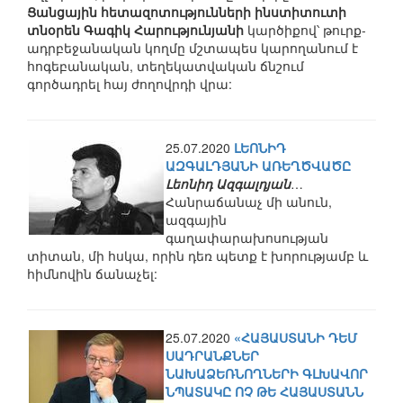
Ցանցային հետազոտությունների ինստիտուտի
տնօրեն Գագիկ Հարությունյանի
կարծիքով՝ թուրք-
ադրբեջանական կողմը մշտապես կարողանում է
հոգեբանական, տեղեկատվական ճնշում
գործադրել հայ ժողովրդի վրա:
25.07.2020
ԼԵՈՆԻԴ
ԱԶԳԱԼԴՅԱՆԻ ԱՌԵՂԾՎԱԾԸ
Լեոնիդ Ազգալդյան
…
Հանրաճանաչ մի անուն,
ազգային
գաղափարախոսության
տիտան, մի հսկա, որին դեռ պետք է խորությամբ և
հիմնովին ճանաչել:
25.07.2020
«ՀԱՅԱՍՏԱՆԻ ԴԵՄ
ՍԱԴՐԱՆՔՆԵՐ
ՆԱԽԱՁԵՌՆՈՂՆԵՐԻ ԳԼԽԱՎՈՐ
ՆՊԱՏԱԿԸ ՈՉ ԹԵ ՀԱՅԱՍՏԱՆՆ