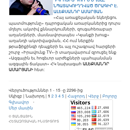
ՆՊԱՏԱԿՈՒՂՂՎԱԾ ԾՐԱԳԻՐ Է.
ԱԼԵՔՍԱՆԴՐ ԱՄԱՐՅԱՆ
«Հայ առաքելական եկեղեցու
պատմությունը» դպրոցական առարկաներից դուրս
մղելու ակտիվ քննարկումների, զուգահեռաբար
աղանդների, մասնավորապես «Կյանքի խոսք»
աղանդի ակտիվացման, ՀՀ-ում ներքին
թրաֆիքինգի դեպքերի եւ այլ ուշագրավ հարցերի
շուրջ «Իրավունք TV»-ի տաղավարում զրուցել ենք
«Ազգային եւ հոգեւոր արժեքների պահպանման
ազգային ճակատ» ՀԿ նախագահ
ԱԼԵՔՍԱՆԴՐ
ԱՄԱՐՅԱՆԻ
հետ:
Վերլուծություններ 1 - 15 -ը 2296-ից
Սկիզբ | Նախորդ |
1
2
3
4
5
|
Հաջորդ
|
Վերջ
|
Բոլորը
Գլխավոր
⋅
Մեր մասին
© ՑԱՆՑԱՅԻՆ
ՀԵՏԱԶՈՏԱԿԱՆ ԻՆՍՏԻՏՈՒՏ