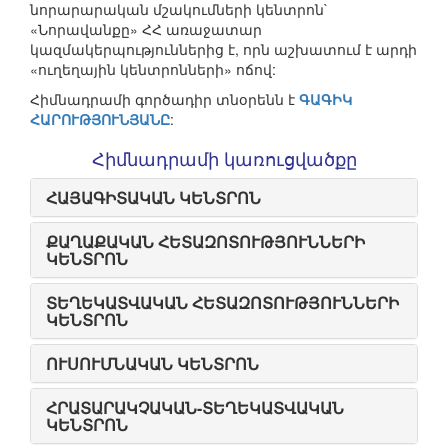
նորարարական մշակումների կենտրոն`
«Նորավանքը» ՀՀ առաջատար
կազմակերպություններից է, որն աշխատում է արդի
«ուղեղային կենտրոնների» ոճով:
Հիմնադրամի գործադիր տնօրենն է
ԳԱԳԻԿ
ՀԱՐՈՒԹՅՈՒՆՅԱՆԸ
:
Հիմնադրամի կառուցվածքը
ՀԱՅԱԳԻՏԱԿԱՆ ԿԵՆՏՐՈՆ
ՔԱՂԱՔԱԿԱՆ ՀԵՏԱԶՈՏՈՒԹՅՈՒՆՆԵՐԻ
ԿԵՆՏՐՈՆ
ՏԵՂԵԿԱՏՎԱԿԱՆ ՀԵՏԱԶՈՏՈՒԹՅՈՒՆՆԵՐԻ
ԿԵՆՏՐՈՆ
ՈՒՍՈՒՄՆԱԿԱՆ ԿԵՆՏՐՈՆ
ՀՐԱՏԱՐԱԿՉԱԿԱՆ-ՏԵՂԵԿԱՏՎԱԿԱՆ
ԿԵՆՏՐՈՆ