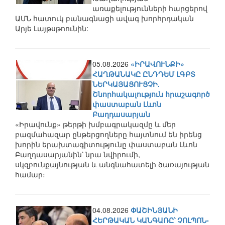
առաքելությունների հարցերով
ԱՄՆ հատուկ բանագնացի ավագ խորհրդական
Արյե Լայթսթոունին:
05.08.2026
«ԻՐԱՎՈՒՆՔԻ»
ՀԱՂԹԱՆԱԿԸ ԸՆԴԴԵՄ ԼԳԲՏ
ՆԵՐԿԱՅԱՑՈՒՑՉԻ.
Շնորհակալություն հրաշագործ
փաստաբան Լևոն
Բաղդասարյան
«Իրավունք» թերթի խմբագրակազմը և մեր
բազմահազար ընթերցողները հայտնում են իրենց
խորին երախտագիտությունը փաստաբան Լևոն
Բաղդասարյանին՝ նրա նվիրումի,
սկզբունքայնության և անգնահատելի ծառայության
համար։
04.08.2026
ՓԱՇԻՆՅԱՆԻ
ՀԵՐԹԱԿԱՆ ԿԱՆԳԱՌԸ՝ ՉՈԼՊՈՆ-