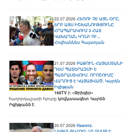
22.07.2026
ՀԵՌՈՒ ՉԷ ԱՅՆ ՕՐԸ,
ԵՐԲ ԱՅՍ ԻՇԽԱՆՈՒԹՅՈՒՆԸ
ՀՐԱՊԱՐԱԿՈՒՄ 3 ՀԱՏ
ԿԱԽԱՂԱՆ ԿԴՆԻ ՈՒ…
Հովհաննես Գալստյան
21.07.2026
ԲԱՔՈՒՆ ՀԱՅԱՍՏԱՆԻ
ԴԵՄ ՊԱՏԵՐԱԶՄԻ Է
ՊԱՏՐԱՍՏՎՈՒՄ. ՈՐՈՇՈՒՄԸ
ՎԱՂՈՒՑ Է ԿԱՅԱՑՎԱԾ. Կարեն
Իգիթյան
168TV
-ի
«Թրիգեր»
հաղորդաշարի հյուրը
կովկասագետ
Կարեն
Իգիթյանն
է
:
20.07.2026
Haaretz.
ՆԵԹԱՆՅԱՀՈՒՆ ԱՆՁԱՄԲ Է