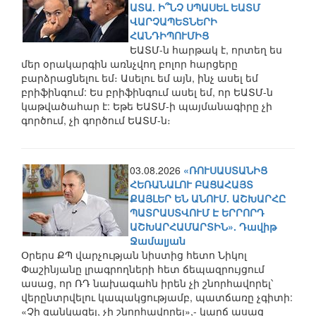
ԱՏԱ. Ի՞ՆՉ ՍՊԱՍԵԼ ԵԱՏՄ
ՎԱՐՉԱՊԵՏՆԵՐԻ
ՀԱՆԴԻՊՈՒՄԻՑ
ԵԱՏՄ-ն հարթակ է, որտեղ ես
մեր օրակարգին առնչվող բոլոր հարցերը
բարձրացնելու եմ։ Ասելու եմ այն, ինչ ասել եմ
բրիֆինգում: Ես բրիֆինգում ասել եմ, որ ԵԱՏՄ-ն
կաթվածահար է: Եթե ԵԱՏՄ-ի պայմանագիրը չի
գործում, չի գործում ԵԱՏՄ-ն։
03.08.2026
«ՌՈՒՍԱՍՏԱՆԻՑ
ՀԵՌԱՆԱԼՈՒ ԲԱՑԱՀԱՅՏ
ՔԱՅԼԵՐ ԵՆ ԱՆՈՒՄ. ԱՇԽԱՐՀԸ
ՊԱՏՐԱՍՏՎՈՒՄ Է ԵՐՐՈՐԴ
ԱՇԽԱՐՀԱՄԱՐՏԻՆ». Դավիթ
Ջամալյան
Օրերս ՔՊ վարչության նիստից հետո Նիկոլ
Փաշինյանը լրագրողների հետ ճեպազրույցում
ասաց, որ ՌԴ նախագահն իրեն չի շնորհավորել՝
վերընտրվելու կապակցությամբ, պատճառը չգիտի:
«Չի ցանկացել, չի շնորհավորել»,- կարճ ասաց