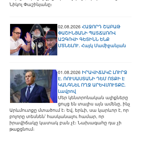
Նիկոլ Փաշինյանը։
02.08.2026
ՀԱՋՈՐԴ ՇԱԲԱԹ
ՓԱՇԻՆՅԱՆԻ ՊԱՏՃԱՌՈՎ
ԱԶԳՈՎԻ ԳԵՏԻՆՆ ԵՆՔ
ՄՏՆԵԼՈՒ. Հայկ Մամիջանյան
01.08.2026
ԻՐԱՎԻՃԱԿԸ ԼՈՒՐՋ
Է. ՌՈՒՍԱՍՏԱՆԻ ԴԵՄ ՈՏՔԻ Է
ԿԱՆԳՆԵԼ ՈՂՋ ԱՐԵՎՄՈՒՏՔԸ.
Լավրով
Մեր կենտրոնական ալիքները
ցույց են տալիս այն ամենը, ինչ
Արևմուտքը մտածում է։ Եվ, երևի, սա կարևոր է, որ
բոլորը տեսնեն՝ հասկանալու համար, որ
իրավիճակը կատակ բան չէ։ Նախագահը դա չի
թաքցնում։