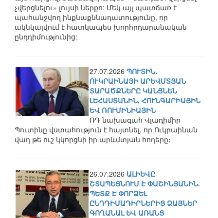
չվերցնելու» լույսի ներքո: Մեկ այլ պատճառ է
պահանջվող ինքնաքննադատությունը, որ
ակնկալվում է հատկապես խորհրդարանական
ընդդիմությունից:
27.07.2026
ՊՈՒՏԻՆ․
ՈՒԿՐԱԻՆԱՅԻ ԱՐԵՎՄՏՅԱՆ
ՏԱՐԱԾՔՆԵՐԸ ԿԱՆՑՆԵՆ
ԼԵՀԱՍՏԱՆԻՆ, ՀՈՒՆԳԱՐԻԱՅԻՆ
ԵՎ ՌՈՒՄԻՆԻԱՅԻՆ
ՌԴ նախագահ Վլադիմիր
Պուտինը վստահություն է հայտնել, որ Ուկրաինան
վաղ թե ուշ կկորցնի իր արևմտյան հողերը։
26.07.2026
ԱԼԻԵՎԸ
ՇՏԱՊԵՑՆՈՒՄ Է ՓԱՇԻՆՅԱՆԻՆ.
ՊԵՏՔ Է ՓՈՐՁԵԼ
ԸՆԴԴԻՄԱԴԻՐՆԵՐԻՑ ՁԱՅՆԵՐ
ԳՈՂԱՆԱԼ ԵՎ ԱՌԱՆՑ