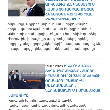
ԱՐԳԵԼԱՓԱԿԵԼ ԿՆԵՍԵՏՈՒՄ
ՀԱՅՈՑ ՑԵՂԱՍՊԱՆՈՒԹՅԱՆ
ՃԱՆԱՉՄԱՆ ՎԵՐԱԲԵՐՅԱԼ
ՔՎԵԱՐԿՈՒԹՅՈՒՆԸ
Իսրայելը, Ադրբեջանի ճնշման ներքո, Հայոց
ցեղասպանության ճանաչման հարցը հանել է
Կնեսետի օրակարգից։ Ինչպես հայտնի է դարձել
Haaretz-ին, իսրայելցի պաշտոնյաները իրենց
ադրբեջանցի գործընկերներին հավաստիացրել են,
որ այս հարցը կհեռացվի Կնեսետի օրակարգից։
19.07.2026
ԻՆՉՈ՞Ւ ՀԱՅՈՑ
ՑԵՂԱՍՊԱՆՈՒԹՅԱՆ ՀԱՐՑԸ
ԻՐԱԿԱՆՈՒՄ ՉՄՏԱՎ ՔՆԵՍԵԹԻ
ՕՐԱԿԱՐԳ․ ԲԱՑԱՌԻԿ
ՄԱՆՐԱՄԱՍՆԵՐ Է
ՆԵՐԿԱՅԱՑՆՈՒՄ ԻՍՐԱԵԼԱՀԱՅ
ԽՄԲԱԳԻՐԸ
Իսրայելի խորհրդարանում Առաջին
համաշխարհային պատերազմի ժամանակ