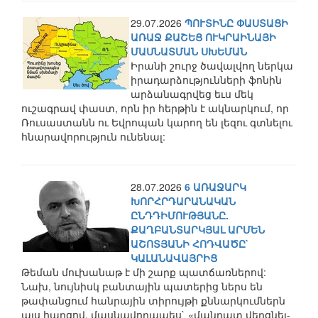
29.07.2026
ՊՈՒՏԻՆԸ ՓԱՍՏԱՑԻ
ԱՌԱՋ ՔԱՇԵՑ ՈՒԿՐԱԻՆԱՅԻ
ՄԱՍՆԱՏՄԱՆ ՍԽԵՄԱՆ
Իրանի շուրջ ծավալվող ներկա
իրադարձությունների ֆոնին
արձանագրվեց եւս մեկ
ուշագրավ փաստ, որն իր հերթին է ակնարկում, որ
Ռուսաստանն ու Եվրոպան կարող են լեզու գտնելու
հնարավորություն ունենալ:
28.07.2026
6 ԱՌԱՋԱՐԿ
ԽՈՐՀՐԴԱՐԱՆԱԿԱՆ
ԸՆԴԴԻՄՈՒԹՅԱՆԸ.
ՔԱՂԲԱՆՏԱՐԿՅԱԼ ԱՐՄԵՆ
ԱՇՈՏՅԱՆԻ ՀՈԴՎԱԾԸ`
ԿԱԼԱՆԱՎԱՅՐԻՑ
Թեման մուխանաթ է մի շարք պատճառներով:
Նախ, նույնիսկ բանտային պատերից ներս են
թափանցում հանրային տիրույթի քննարկումներն
այս հարցով, մասնավորապես` «մանդատ վերցնել-