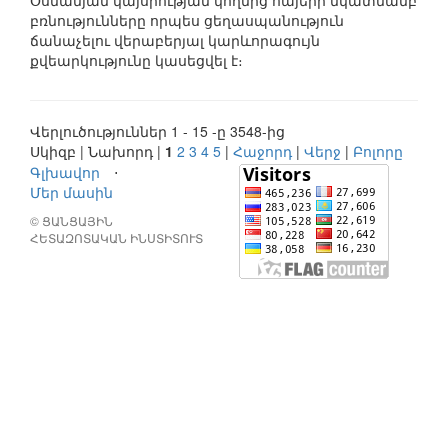
Օսմանյան կայսրության կողմից հայերի նկատմամբ
բռնությունները որպես ցեղասպանություն
ճանաչելու վերաբերյալ կարևորագույն
քվեարկությունը կասեցվել է։
Վերլուծություններ 1 - 15 -ը 3548-ից
Սկիզբ | Նախորդ |
1
2
3
4
5
|
Հաջորդ
|
Վերջ
|
Բոլորը
Գլխավոր
⋅
Մեր մասին
© ՑԱՆՑԱՅԻՆ
ՀԵՏԱԶՈՏԱԿԱՆ ԻՆՍՏԻՏՈՒՏ