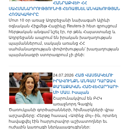
ՀԱՆՐԱՔՎԵԻ ՀՀ
ՍԱՀՄԱՆԱԴՐՈՒԹՅՈՒՆԻՑ ՀԵՌԱՑՆԵԼ ԱՆԿԱԽՈՒԹՅԱՆ
ՀՌՉԱԿԱԳԻՐԸ
Մոտ 10 օր առաջ Ադրբեջանի նախագահ Ալիևի
օգնական Հիքմեթ Հաջիևը Reuters-ի հետ զրույցում
հերթական անգամ նշել էր, որ թեև Հայաստանը և
Ադրբեջանն ապրում են իրական խաղաղության
պայմաններում, սակայն առանց ՀՀ
սահմանադրության փոփոխության՝ խաղաղության
պայմանագրի ստորագրում չի լինի:
24.07.2026
ՀԱՑ ՎԱՍՏԱԿԵԼՈՒ
ԻՐԱՎՈՒՆՔՆ ԱՆԳԱՄ ԴԱՐՁԱՎ
ՔԱՂԱՔԱԿԱՆ ՀԱՇՎԵՀԱՐԴԱՐԻ
ՄԻ ՄԱՍ. Իսայան
Շարունակվում են ԲՀԿ
առաջնորդ Գագիկ
Ծառուկյանի գործարանների, հիմնարկների վրա
արշավները: Հերթը հասավ «Առինջ մոլ»-ին, որտեղ
հավաքվել էին հարյուրավոր աշխատողներ եւ
ուժային կառույցի ներկայացուցիչներ: