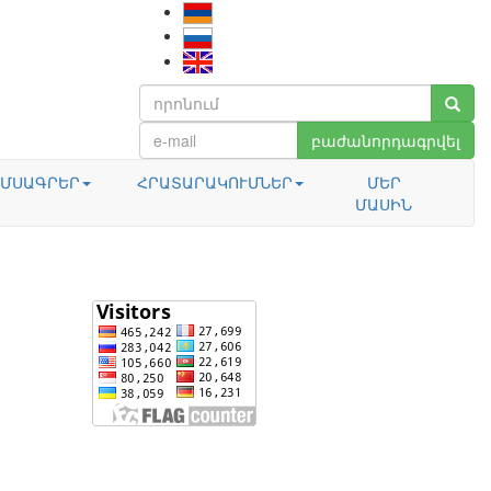
բաժանորդագրվել
ՄՍԱԳՐԵՐ
ՀՐԱՏԱՐԱԿՈՒՄՆԵՐ
ՄԵՐ
ՄԱՍԻՆ