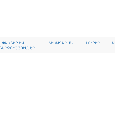
ՓԱՍՏԵՐ ԵՎ
ՏԵՍԱԴԱՐԱՆ
ԼՈՒՐԵՐ
Ա
ԴԱՐՁՈՒԹՅՈՒՆՆԵՐ