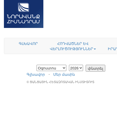
ԳԼԽԱՎՈՐ
ՀՈԴՎԱԾՆԵՐ ԵՎ
ՎԵՐԼՈՒԾՈՒԹՅՈՒՆՆԵՐ
ԻՐԱ
Գլխավոր
⋅
Մեր մասին
© ՑԱՆՑԱՅԻՆ ՀԵՏԱԶՈՏԱԿԱՆ ԻՆՍՏԻՏՈՒՏ