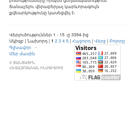
բռնությունները որպես ցեղասպանություն
ճանաչելու վերաբերյալ կարևորագույն
քվեարկությունը կասեցվել է։
Վերլուծություններ 1 - 15 -ը 3394-ից
Սկիզբ | Նախորդ |
1
2
3
4
5
|
Հաջորդ
|
Վերջ
|
Բոլորը
Գլխավոր
⋅
Մեր մասին
© ՑԱՆՑԱՅԻՆ
ՀԵՏԱԶՈՏԱԿԱՆ ԻՆՍՏԻՏՈՒՏ