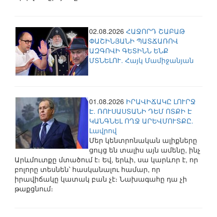
02.08.2026
ՀԱՋՈՐԴ ՇԱԲԱԹ
ՓԱՇԻՆՅԱՆԻ ՊԱՏՃԱՌՈՎ
ԱԶԳՈՎԻ ԳԵՏԻՆՆ ԵՆՔ
ՄՏՆԵԼՈՒ. Հայկ Մամիջանյան
01.08.2026
ԻՐԱՎԻՃԱԿԸ ԼՈՒՐՋ
Է. ՌՈՒՍԱՍՏԱՆԻ ԴԵՄ ՈՏՔԻ Է
ԿԱՆԳՆԵԼ ՈՂՋ ԱՐԵՎՄՈՒՏՔԸ.
Լավրով
Մեր կենտրոնական ալիքները
ցույց են տալիս այն ամենը, ինչ
Արևմուտքը մտածում է։ Եվ, երևի, սա կարևոր է, որ
բոլորը տեսնեն՝ հասկանալու համար, որ
իրավիճակը կատակ բան չէ։ Նախագահը դա չի
թաքցնում։