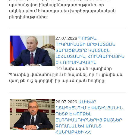
պահանջվող ինքնաքննադատությունը, որ
ակնկալվում է հատկապես խորհրդարանական
ընդդիմությունից:
27.07.2026
ՊՈՒՏԻՆ․
ՈՒԿՐԱԻՆԱՅԻ ԱՐԵՎՄՏՅԱՆ
ՏԱՐԱԾՔՆԵՐԸ ԿԱՆՑՆԵՆ
ԼԵՀԱՍՏԱՆԻՆ, ՀՈՒՆԳԱՐԻԱՅԻՆ
ԵՎ ՌՈՒՄԻՆԻԱՅԻՆ
ՌԴ նախագահ Վլադիմիր
Պուտինը վստահություն է հայտնել, որ Ուկրաինան
վաղ թե ուշ կկորցնի իր արևմտյան հողերը։
26.07.2026
ԱԼԻԵՎԸ
ՇՏԱՊԵՑՆՈՒՄ Է ՓԱՇԻՆՅԱՆԻՆ.
ՊԵՏՔ Է ՓՈՐՁԵԼ
ԸՆԴԴԻՄԱԴԻՐՆԵՐԻՑ ՁԱՅՆԵՐ
ԳՈՂԱՆԱԼ ԵՎ ԱՌԱՆՑ
ՀԱՆՐԱՔՎԵԻ ՀՀ