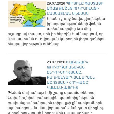
29.07.2026
ՊՈՒՏԻՆԸ ՓԱՍՏԱՑԻ
ԱՌԱՋ ՔԱՇԵՑ ՈՒԿՐԱԻՆԱՅԻ
ՄԱՍՆԱՏՄԱՆ ՍԽԵՄԱՆ
Իրանի շուրջ ծավալվող ներկա
իրադարձությունների ֆոնին
արձանագրվեց եւս մեկ
ուշագրավ փաստ, որն իր հերթին է ակնարկում, որ
Ռուսաստանն ու Եվրոպան կարող են լեզու գտնելու
հնարավորություն ունենալ:
28.07.2026
6 ԱՌԱՋԱՐԿ
ԽՈՐՀՐԴԱՐԱՆԱԿԱՆ
ԸՆԴԴԻՄՈՒԹՅԱՆԸ.
ՔԱՂԲԱՆՏԱՐԿՅԱԼ ԱՐՄԵՆ
ԱՇՈՏՅԱՆԻ ՀՈԴՎԱԾԸ`
ԿԱԼԱՆԱՎԱՅՐԻՑ
Թեման մուխանաթ է մի շարք պատճառներով:
Նախ, նույնիսկ բանտային պատերից ներս են
թափանցում հանրային տիրույթի քննարկումներն
այս հարցով, մասնավորապես` «մանդատ վերցնել-
չվերցնելու» լույսի ներքո: Մեկ այլ պատճառ է