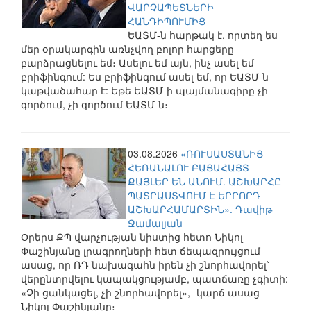
ՎԱՐՉԱՊԵՏՆԵՐԻ
ՀԱՆԴԻՊՈՒՄԻՑ
ԵԱՏՄ-ն հարթակ է, որտեղ ես
մեր օրակարգին առնչվող բոլոր հարցերը
բարձրացնելու եմ։ Ասելու եմ այն, ինչ ասել եմ
բրիֆինգում: Ես բրիֆինգում ասել եմ, որ ԵԱՏՄ-ն
կաթվածահար է: Եթե ԵԱՏՄ-ի պայմանագիրը չի
գործում, չի գործում ԵԱՏՄ-ն։
03.08.2026
«ՌՈՒՍԱՍՏԱՆԻՑ
ՀԵՌԱՆԱԼՈՒ ԲԱՑԱՀԱՅՏ
ՔԱՅԼԵՐ ԵՆ ԱՆՈՒՄ. ԱՇԽԱՐՀԸ
ՊԱՏՐԱՍՏՎՈՒՄ Է ԵՐՐՈՐԴ
ԱՇԽԱՐՀԱՄԱՐՏԻՆ». Դավիթ
Ջամալյան
Օրերս ՔՊ վարչության նիստից հետո Նիկոլ
Փաշինյանը լրագրողների հետ ճեպազրույցում
ասաց, որ ՌԴ նախագահն իրեն չի շնորհավորել՝
վերընտրվելու կապակցությամբ, պատճառը չգիտի:
«Չի ցանկացել, չի շնորհավորել»,- կարճ ասաց
Նիկոլ Փաշինյանը։