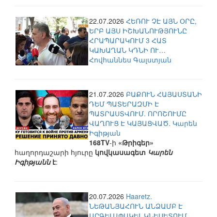
22.07.2026
ՀԵՌՈՒ ՉԷ ԱՅՆ ՕՐԸ,
ԵՐԲ ԱՅՍ ԻՇԽԱՆՈՒԹՅՈՒՆԸ
ՀՐԱՊԱՐԱԿՈՒՄ 3 ՀԱՏ
ԿԱԽԱՂԱՆ ԿԴՆԻ ՈՒ…
Հովհաննես Գալստյան
21.07.2026
ԲԱՔՈՒՆ ՀԱՅԱՍՏԱՆԻ
ԴԵՄ ՊԱՏԵՐԱԶՄԻ Է
ՊԱՏՐԱՍՏՎՈՒՄ. ՈՐՈՇՈՒՄԸ
ՎԱՂՈՒՑ Է ԿԱՅԱՑՎԱԾ. Կարեն
Իգիթյան
168TV
-ի
«Թրիգեր»
հաղորդաշարի հյուրը
կովկասագետ
Կարեն
Իգիթյանն
է
:
20.07.2026
Haaretz.
ՆԵԹԱՆՅԱՀՈՒՆ ԱՆՁԱՄԲ Է
ԱՐԳԵԼԱՓԱԿԵԼ ԿՆԵՍԵՏՈՒՄ