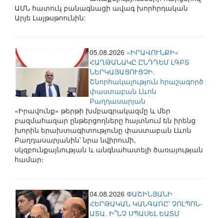
ԱՄՆ հատուկ բանագնացի ավագ խորհրդական
Արյե Լայթսթոունին:
05.08.2026
«ԻՐԱՎՈՒՆՔԻ»
ՀԱՂԹԱՆԱԿԸ ԸՆԴԴԵՄ ԼԳԲՏ
ՆԵՐԿԱՅԱՑՈՒՑՉԻ.
Շնորհակալություն հրաշագործ
փաստաբան Լևոն
Բաղդասարյան
«Իրավունք» թերթի խմբագրակազմը և մեր
բազմահազար ընթերցողները հայտնում են իրենց
խորին երախտագիտությունը փաստաբան Լևոն
Բաղդասարյանին՝ նրա նվիրումի,
սկզբունքայնության և անգնահատելի ծառայության
համար։
04.08.2026
ՓԱՇԻՆՅԱՆԻ
ՀԵՐԹԱԿԱՆ ԿԱՆԳԱՌԸ՝ ՉՈԼՊՈՆ-
ԱՏԱ. Ի՞ՆՉ ՍՊԱՍԵԼ ԵԱՏՄ