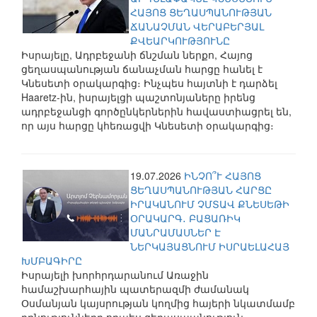
ՀԱՅՈՑ ՑԵՂԱՍՊԱՆՈՒԹՅԱՆ
ՃԱՆԱՉՄԱՆ ՎԵՐԱԲԵՐՅԱԼ
ՔՎԵԱՐԿՈՒԹՅՈՒՆԸ
Իսրայելը, Ադրբեջանի ճնշման ներքո, Հայոց
ցեղասպանության ճանաչման հարցը հանել է
Կնեսետի օրակարգից։ Ինչպես հայտնի է դարձել
Haaretz-ին, իսրայելցի պաշտոնյաները իրենց
ադրբեջանցի գործընկերներին հավաստիացրել են,
որ այս հարցը կհեռացվի Կնեսետի օրակարգից։
19.07.2026
ԻՆՉՈ՞Ւ ՀԱՅՈՑ
ՑԵՂԱՍՊԱՆՈՒԹՅԱՆ ՀԱՐՑԸ
ԻՐԱԿԱՆՈՒՄ ՉՄՏԱՎ ՔՆԵՍԵԹԻ
ՕՐԱԿԱՐԳ․ ԲԱՑԱՌԻԿ
ՄԱՆՐԱՄԱՍՆԵՐ Է
ՆԵՐԿԱՅԱՑՆՈՒՄ ԻՍՐԱԵԼԱՀԱՅ
ԽՄԲԱԳԻՐԸ
Իսրայելի խորհրդարանում Առաջին
համաշխարհային պատերազմի ժամանակ
Օսմանյան կայսրության կողմից հայերի նկատմամբ