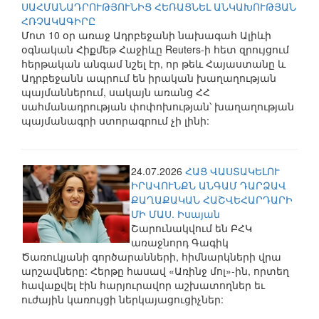
ՍԱՀՄԱՆԱԴՐՈՒԹՅՈՒՆԻՑ ՀԵՌԱՑՆԵԼ ԱՆԿԱԽՈՒԹՅԱՆ
ՀՌՉԱԿԱԳԻՐԸ
Մոտ 10 օր առաջ Ադրբեջանի նախագահ Ալիևի
օգնական Հիքմեթ Հաջիևը Reuters-ի հետ զրույցում
հերթական անգամ նշել էր, որ թեև Հայաստանը և
Ադրբեջանն ապրում են իրական խաղաղության
պայմաններում, սակայն առանց ՀՀ
սահմանադրության փոփոխության՝ խաղաղության
պայմանագրի ստորագրում չի լինի:
24.07.2026
ՀԱՑ ՎԱՍՏԱԿԵԼՈՒ
ԻՐԱՎՈՒՆՔՆ ԱՆԳԱՄ ԴԱՐՁԱՎ
ՔԱՂԱՔԱԿԱՆ ՀԱՇՎԵՀԱՐԴԱՐԻ
ՄԻ ՄԱՍ. Իսայան
Շարունակվում են ԲՀԿ
առաջնորդ Գագիկ
Ծառուկյանի գործարանների, հիմնարկների վրա
արշավները: Հերթը հասավ «Առինջ մոլ»-ին, որտեղ
հավաքվել էին հարյուրավոր աշխատողներ եւ
ուժային կառույցի ներկայացուցիչներ: