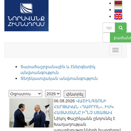
բաժանո
Տարածաշրջանային և էներգետիկ
անվտանգություն
Տեղեկատվական անվտանգություն
06.08.2026
ՎԱՇԻՆԳՏՈՆԻ
ՀԵՐԹԱԿԱՆ «ԴԱԲՐՈՆ», ԻՍԿ
ՀԱՅԱՍՏԱՆԸ Ի՞ՆՉ ՍՏԱՑԱՎ
Նիկոլ Փաշինյանն ընդունել է
Խաղաղության
առաքելությունների հարցերով