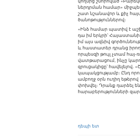
կողմից շնորհված «Բարեկ
ներդրման համար» միջպե
շատ նշանավոր և քիչ հա
ծանոթություններով։
«Ինձ համար պատիվ է աշ
դա իմ երկրի՝ Հայաստանի
իմ այս ազնիվ գործունեութ
և հաստատեր դրանց իրողո
որպեսզի թույլ չտամ հայ
վատթարացում, ինչը կարո
զրուցակիցը՝ հավելելով.
կապակցությամբ։ Ընդ որու
ամբողջ օրն ուղիղ եթերո
փոխվել։ Դրանք դարձել են
հարաբերությունների զար
դեպի ետ