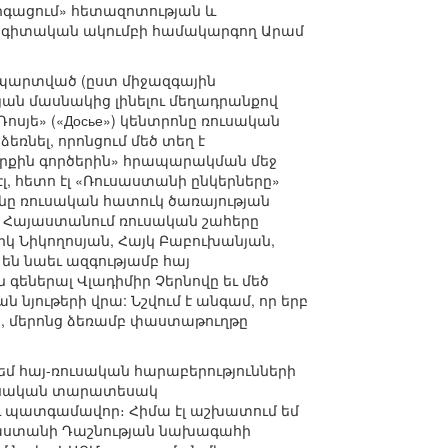
արգացում» հետազոտության և
ագիտական ակումբի համակարգող Արամ
պարտված (ըստ միջազգային
ան մասնակից լինելու մեղադրանքով
սյե» («Досье») կենտրոնը ռուսական
ռնել, որոնցում մեծ տեղ է
երքին գործերին» հրապարակման մեջ
լ, հետո էլ «Ռուսաստանի ընկերները»
նը ռուսական հատուկ ծառայության
սկ Հայաստանում ռուսական շահերը
կ Նիկողոսյան, Հայկ Բաբուխանյան,
են նաեւ ազգությամբ հայ
գեներալ Վլադիմիր Չերնովը եւ մեծ
 նյութերի վրա: Նշվում է անգամ, որ երբ
ին, մերոնց ձեռամբ փաստաթուղթը
 եմ հայ-ռուսական հարաբերությունների
ռուսական տարատեսակ
բրև պատգամավոր։ Հիմա էլ աշխատում եմ
սաստանի Դաշնության նախագահի