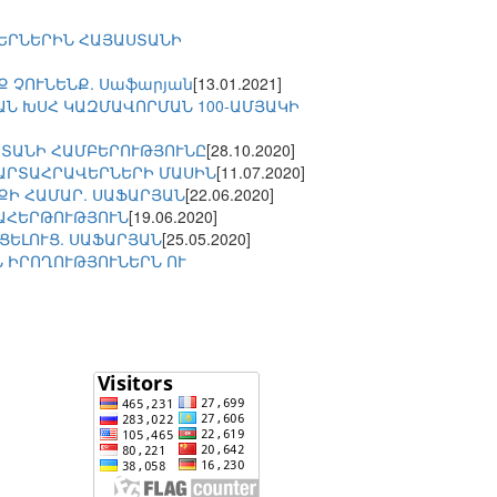
ԵՐՆԵՐԻՆ ՀԱՅԱՍՏԱՆԻ
Ք ՉՈՒՆԵՆՔ. Սաֆարյան
[13.01.2021]
ԱՆ ԽՍՀ ԿԱԶՄԱՎՈՐՄԱՆ 100-ԱՄՅԱԿԻ
ՍՏԱՆԻ ՀԱՄԲԵՐՈՒԹՅՈՒՆԸ
[28.10.2020]
ԱՐՏԱՀՐԱՎԵՐՆԵՐԻ ՄԱՍԻՆ
[11.07.2020]
ՔԻ ՀԱՄԱՐ. ՍԱՖԱՐՅԱՆ
[22.06.2020]
ԱՀԵՐԹՈՒԹՅՈՒՆ
[19.06.2020]
ՑԵԼՈՒՑ. ՍԱՖԱՐՅԱՆ
[25.05.2020]
 ԻՐՈՂՈՒԹՅՈՒՆԵՐՆ ՈՒ