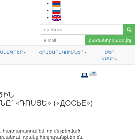
բաժանորդագրվել
ՄՍԱԳՐԵՐ
ՀՐԱՏԱՐԱԿՈՒՄՆԵՐ
ՄԵՐ
ՄԱՍԻՆ
ԾԻՆ
Ը՝ «ԴՈՍՅԵ» («ДОСЬЕ»)
 հայտարարում եմ, որ մեջբերված
անում, դրանք հերյուրանքներ են,