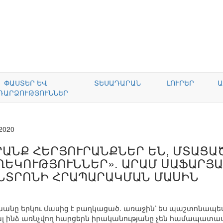
ՓԱՍՏԵՐ ԵՎ
ՏԵՍԱԴԱՐԱՆ
ԼՈՒՐԵՐ
Ա
ԴԱՐՁՈՒԹՅՈՒՆՆԵՐ
.2020
ՐԱՆՔ ՀԵՐՅՈՒՐԱՆՔՆԵՐ ԵՆ, ՄՏԱՑԱ
ՂԵԿՈՒԹՅՈՒՆՆԵՐ». ԱՐԱՄ ՍԱՖԱՐՅԱՆ
ՆՏՐՈՆԻ ՀՐԱՊԱՐԱԿՄԱՆ ՄԱՍԻՆ
անը երկու մասից է բաղկացած. առաջին՝ ես պաշտոնապես
լ ինձ առնչվող հարցերն իրականությանը չեն համապատասխ