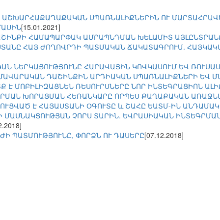
 ԱՇԽԱՐՀԱՔԱՂԱՔԱԿԱՆ ՍՊԱՌՆԱԼԻՔՆԵՐԻՆ ՈՒ ՄԱՐՏԱՀՐԱՎ
ՄԱՍԻՆ
[15.01.2021]
ԱՇԻՆՔԻ ՀԱՄԱՊԱՐՓԱԿ ԱՄՐԱՊՆԴՄԱՆ ԽԵԼԱՄԻՏ ԱՅԼԸՆՏՐԱՆ
ՏԱՆԸ ՀԱՅ ԺՈՂՈՎՐԴԻ ՊԱՏՄԱԿԱՆ ՃԱԿԱՏԱԳՐՈՒՄ. ՀԱՅԿԱԿ
ԱՆ ՆԵՐԿԱՅՈՒԹՅՈՒՆԸ ՀԱՐԱՎԱՅԻՆ ԿՈՎԿԱՍՈՒՄ ԵՎ ՌՈՒՍԱ
ՄԱՎԱՐԱԿԱՆ ԴԱՇԻՆՔԻՆ ԱՐԴԻԱԿԱՆ ՍՊԱՌՆԱԼԻՔՆԵՐԻ ԵՎ Մ
Ք Է ՄՈԲԻԼԻԶԱՑՆԵՆ ՌԵՍՈՒՐՍՆԵՐԸ ՆՈՐ ԻՆՏԵԳՐԱՑԻՈՆ ԱԼԻ
ՐՄԱՆ ԽՈՐԱՑՄԱՆ ՀԵՌԱՆԿԱՐԸ ՈՐՊԵՍ ՔԱՂԱՔԱԿԱՆ ԱՌԱՋՆ
ՈՒՑՎԱԾ Է ՀԱՅԱՍՏԱՆԻ ՕԳՈՒՏԸ և ՇԱՀԸ ԵԱՏՄ-ԻՆ ԱՆԴԱՄԱԿ
Ի ՄԱՍՆԱԿՑՈՒԹՅԱՆ ՉՈՐՍ ՏԱՐԻՆ. ԵՎՐԱՍԻԱԿԱՆ ԻՆՏԵԳՐՄԱՆ
2.2018]
ԺԻ ՊԱՏՄՈՒԹՅՈՒՆԸ, ՓՈՐՁՆ ՈՒ ԴԱՍԵՐԸ
[07.12.2018]