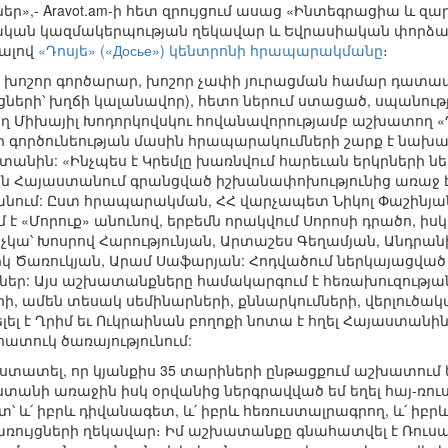
եր»,- Aravot.am-ի հետ զրույցում ասաց «Ինտեգրացիա և զ
կական կազմակերպության ղեկավար և Եվրասիական փորձ
ալով
«Դոսյե» («Досье») կենտրոնի հրապարակմանը
։
 խոշոր գործարար, խոշոր չափի յուրացման համար դատա
երի՝ խղճի կալանավոր), հետո ներում ստացած, սպանությ
 Միխայիլ Խոդորկովսկու հովանավորությամբ աշխատող «Դո
ի գործունեության մասին հրապարակումների շարք է նախաձե
անին: «Ինչպես է Կրեմլը խառնվում հարեւան երկրների ն
անին Հայաստանում գրանցված իշխանափոխությունից առաջ է
տանում: Ըստ հրապարակման, ՀՀ վարչապետ Նիկոլ Փաշինյա
է «Մորուք» անունով, երբեմն որակվում Սորոսի դրածո, ի
ա՝ Խոսրով Հարությունյան, Արտաշես Գեղամյան, Անդրանի
կ Ծառուկյան, Արամ Սաֆարյան: Հոդվածում ներկայացված 
եր: Այս աշխատանքները համակարգում է հեռախուզության 
ի, ամեն տեսակ սեմինարների, քննարկումների, վերլուծական
լել է Ղրիմ եւ Ուկրաինան բողոքի նոտա է հղել Հայաստան
հատուկ ծառայությունում:
հաստատել, որ կյանքիս 35 տարիների ընթացքում աշխատում
ստանի առաջին իսկ օրվանից ներգրավված եմ եղել հայ-
րտ՝ և՛ իբրև դիվանագետ, և՛ իբրև հեռուստալրագրող, և՛ ի
ռույցների ղեկավար։ Իմ աշխատանքը գնահատվել է Ռու