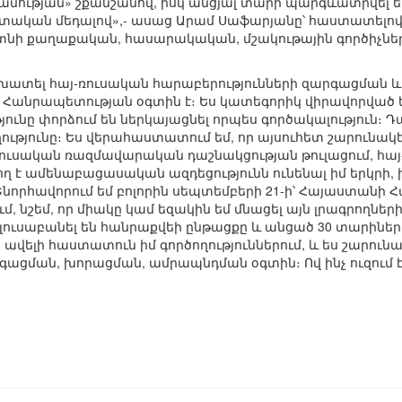
ամության» շքանշանով, իսկ անցյալ տարի պարգևատրվել 
տական մեդալով»,- ասաց Արամ Սաֆարյանը՝ հաստատելով,
յտնի քաղաքական, հասարակական, մշակութային գործիչներ
խատել հայ-ռուսական հարաբերությունների զարգացման և 
 Հանրապետության օգտին է։ Ես կատեգորիկ վիրավորված 
յունը փորձում են ներկայացնել որպես գործակալություն։ Դա
ւթյունը։ Ես վերահաստատում եմ, որ այսուհետ շարունակե
-ռուսական ռազմավարական դաշնակցության թուլացում, հա
ղ է ամենաբացասական ազդեցությունն ունենալ իմ երկրի, 
 «Շնորհավորում եմ բոլորին սեպտեմբերի 21-ի՝ Հայաստան
մ, նշեմ, որ միակը կամ եզակին եմ մնացել այն լրագրողների
վ լուսաբանել են հանրաքվեի ընթացքը և անցած 30 տարիներ
 ավելի հաստատուն իմ գործողություններում, և ես շարուն
գացման, խորացման, ամրապնդման օգտին։ Ով ինչ ուզում է