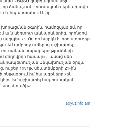
եմ նաև «ԵԱՏՄ զարգացման մեջ
 որ ճանաչում է ռուսական վերնախավի
ի և հպարտանում է իր
խորացման օգտին, համոզված եմ, որ
եմ այն կեղտոտ ակնարկներից, որոնցով
 այդպես չէ։ Ով որ հարկն է, թող ստուգեր
լու եմ ամբողջ ուժերով աշխատել,
յ-ռուսական հարաբերությունների
իմ ժողովրդի համար»,- ասաց մեր
ի Հանրապետության Անկախության օրվա
ց, ովքեր 1991թ. սեպտեմբերի 21-ին
ի ընթացքում իմ հայացքները չեն
ակելու եմ աշխատել հայ-ռուսական
՝ թող մտածի»։
soyuzinfo.am