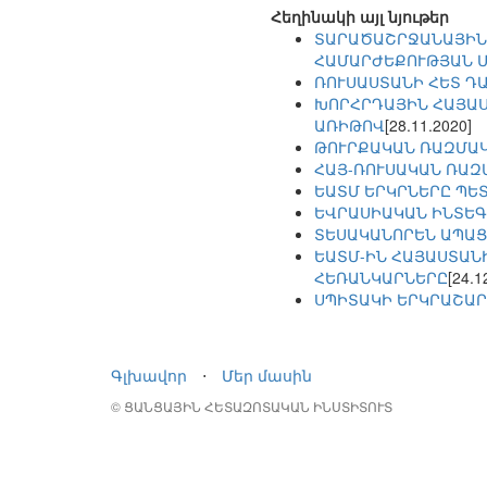
Հեղինակի այլ նյութեր
ՏԱՐԱԾԱՇՐՋԱՆԱՅԻՆ
ՀԱՄԱՐԺԵՔՈՒԹՅԱՆ 
ՌՈՒՍԱՍՏԱՆԻ ՀԵՏ Դ
ԽՈՐՀՐԴԱՅԻՆ ՀԱՅԱՍ
ԱՌԻԹՈՎ
[28.11.2020]
ԹՈՒՐՔԱԿԱՆ ՌԱԶՄԱԿ
ՀԱՅ-ՌՈՒՍԱԿԱՆ ՌԱԶ
ԵԱՏՄ ԵՐԿՐՆԵՐԸ ՊԵՏ
ԵՎՐԱՍԻԱԿԱՆ ԻՆՏԵԳ
ՏԵՍԱԿԱՆՈՐԵՆ ԱՊԱՑ
ԵԱՏՄ-ԻՆ ՀԱՅԱՍՏԱՆ
ՀԵՌԱՆԿԱՐՆԵՐԸ
[24.1
ՍՊԻՏԱԿԻ ԵՐԿՐԱՇԱՐ
Գլխավոր
⋅
Մեր մասին
© ՑԱՆՑԱՅԻՆ ՀԵՏԱԶՈՏԱԿԱՆ ԻՆՍՏԻՏՈՒՏ