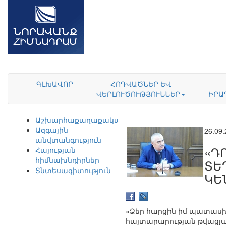
ԳԼԽԱՎՈՐ
ՀՈԴՎԱԾՆԵՐ ԵՎ
ՎԵՐԼՈՒԾՈՒԹՅՈՒՆՆԵՐ
ԻՐԱ
Աշխարհաքաղաքականություն
Ազգային
26.09
անվտանգություն
«Դ
Հայության
հիմնախնդիրներ
ՏԵ
Տնտեսագիտություն
ԿԵ
«Ձեր հարցին իմ պատասխ
հայտարարության թվացյա