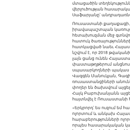
մտացածին տեղեկությունն
վերլուծության հասարա
Սաֆարյանը՝ անդրադառն
Ռուսաստանի քաղաքացի,
իրավապաշտպան կառույցն
հետախուզման մեջ գտնվող
հատուկ ծառայություններ
հատկացված նաեւ Հայաստ
նշվում է, որ 2018 թվակ
լայն ցանց ունեն Հայաս
փաստաթղթերում անցնում 
սպասարկողների պակաս չկ
Վազգեն Մանուկյան, Գագի
ռուսաստանցիների անունն
փողեր են ծախսվում այցեր
Հայկ Բաբուխանյանն այցե
հայտնվել է Ռուսաստանի 
«Երկրորդ՝ ես ուզում եմ 
ոլորտում և անկախ Հայա
հարաբերությունների ոլո
որպես հասարակական կա