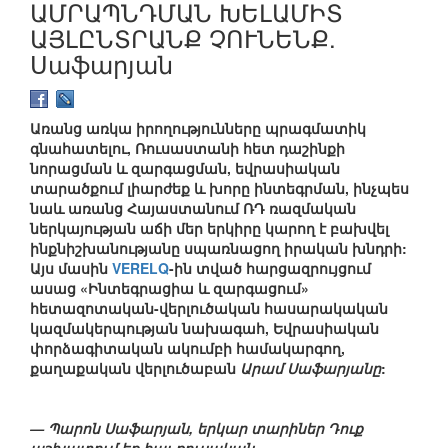
ԱՄՐԱՊՆԴՄԱՆ ԽԵԼԱՄԻՏ
ԱՅԼԸՆՏՐԱՆՔ ՉՈՒՆԵՆՔ.
Սաֆարյան
Առանց առկա իրողությունները պրագմատիկ
գնահատելու, Ռուսաստանի հետ դաշինքի
նորացման և զարգացման, եվրասիական
տարածքում լիարժեք և խորը ինտեգրման, ինչպես
նաև առանց Հայաստանում ՌԴ ռազմական
ներկայության աճի մեր երկիրը կարող է բախվել
ինքնիշխանությանը սպառնացող իրական խնդրի:
Այս մասին
VERELQ
-ին տված հարցազրույցում
ասաց «Ինտեգրացիա և զարգացում»
հետազոտական-վերլուծական հասարակական
կազմակերպության նախագահ, Եվրասիական
փորձագիտական ակումբի համակարգող,
քաղաքական վերլուծաբան
Արամ Սաֆարյանը
:
— Պարոն Սաֆարյան, երկար տարիներ Դուք