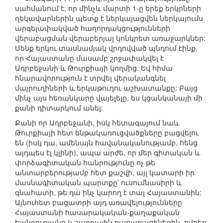
սահմանում է, որ մինչև մարտի 1-ը երեք երկրների
ղեկավարներին պետք է ներկայացվեն ներկայումս
արգելափակված հաղորդակցությունների
վերաբացման վերաբերյալ կոնկրետ առաջարկներ:
Մենք երկու տասնամյակ վրդովված պնդում էինք,
որ Հայաստանը մասամբ շրջափակվել է
Ադրբեջանի և Թուրքիայի կողմից: Եվ հիմա
հնարավորություն է տրվել վերականգնել
մայրուղիների և երկաթուղու աշխատանքը: Բայց
մինչ այս հեռանկարը վայելելը, ես կցանկանայի մի
քանի դիտարկում անել:
Քանի որ Ադրբեջանի, իսկ հետագայում նաև
Թուրքիայի հետ ենթակառուցվածքները բացվելու
են (իսկ դա, ամենայն հավանականությամբ, հենց
այդպես էլ կլինի), ապա արժե, որ մեր գիտական և
փորձագիտական հանրությունը ոչ թե
անտարբերությամբ հետ քաշվի, այլ կատարի իր
մասնագիտական պարտքը՝ ուսումնասիրի և
գնահատի, թե դա ինչ կարող է տալ Հայաստանին:
Այնուհետ բացատրի այդ առավելությունները
Հայաստանի հասարակական-քաղաքական
հանրությանը և շարքային քաղաքացիներին, ովքեր