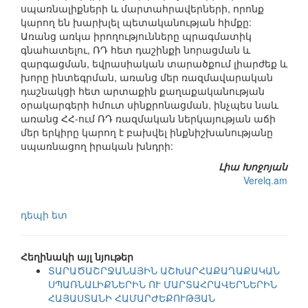
սպառնալիքների և մարտահրավերների, որոնք
կարող են խարխլել պետականության հիմքը:
Առանց առկա իրողությունները պրագմատիկ
գնահատելու, ՌԴ հետ դաշինքի նորացման և
զարգացման, եվրասիական տարածքում լիարժեք և
խորը ինտեգրման, առանց մեր ռազմավարական
դաշնակցի հետ արտաքին քաղաքականության
օրակարգերի հմուտ սինքրոնացման, ինչպես նաև
առանց ՀՀ-ում ՌԴ ռազմական ներկայության աճի
մեր երկիրը կարող է բախվել ինքնիշխանությանը
սպառնացող իրական խնդրի:
Լիա Խոջոյան
Verelq.am
դեպի ետ
Հեղինակի այլ նյութեր
ՏԱՐԱԾԱՇՐՋԱՆԱՅԻՆ ԱՇԽԱՐՀԱՔԱՂԱՔԱԿԱՆ
ՍՊԱՌՆԱԼԻՔՆԵՐԻՆ ՈՒ ՄԱՐՏԱՀՐԱՎԵՐՆԵՐԻՆ
ՀԱՅԱՍՏԱՆԻ ՀԱՄԱՐԺԵՔՈՒԹՅԱՆ