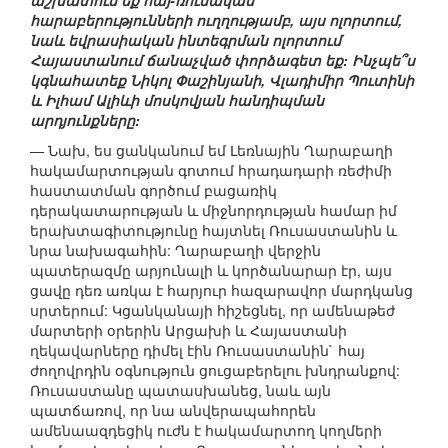
աշխատում եք հայ-ռուսական
հարաբերությունների ուղղությամբ, այս ոլորտում,
նաև եվրասիական ինտեգրման ոլորտում
Հայաստանում ճանաչված փորձագետ եք: Ինչպե՞ս
կգնահատեք Նիկոլ Փաշինյանի, Վլադիմիր Պուտինի
և Իլհամ Ալիևի մոսկովյան հանդիպման
արդյունքները:
— Նախ, ես ցանկանում եմ Լեռնային Ղարաբաղի
հակամարտության գոտում հրադադարի ռեժիմի
հաստատման գործում բացառիկ
դերակատարության և միջնորդության համար իմ
երախտագիտությունը հայտնել Ռուսաստանին և
նրա նախագահին: Ղարաբաղի վերջին
պատերազմը արյունալի և կործանարար էր, այս
ցավը դեռ առկա է հարյուր հազարավոր մարդկանց
սրտերում: Կցանկանայի հիշեցնել, որ ամենաթեժ
մարտերի օրերին Արցախի և Հայաստանի
ղեկավարները դիմել էին Ռուսաստանին` հայ
ժողովրդին օգնություն ցուցաբերելու խնդրանքով:
Ռուսաստանը պատասխանեց, նաև այն
պատճառով, որ նա անվերապահորեն
ամենաազդեցիկ ուժն է հակամարտող կողմերի