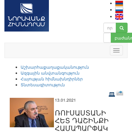
բաժանո
Աշխարհաքաղաքականություն
Ազգային անվտանգություն
Հայության հիմնախնդիրներ
Տնտեսագիտություն
13.01.2021
ՌՈՒՍԱՍՏԱՆԻ
ՀԵՏ ԴԱՇԻՆՔԻ
ՀԱՄԱՊԱՐՓԱԿ