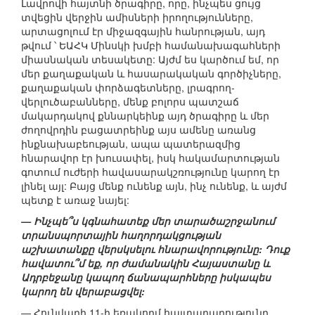
Լավրովի հայտնի ծրագիրը, որը, ինչպես ցույց
տվեցին վերջին ամիսների իրողությունները,
արտացոլում էր միջազգային հանրության, այդ
թվում ՝ ԵԱՀԿ Մինսկի խմբի համանախագահների
միասնական տեսակետը: Այժմ ես կարծում եմ, որ
մեր քաղաքական և հասարակական գործիչները,
քաղաքական փորձագետները, լրագրող-
վերլուծաբանները, մենք բոլորս պատշաճ
մակարդակով քննարկեինք այդ ծրագիրը և մեր
ժողովրդին բացատրեինք այս ամենը առանց
ինքնախաբեության, ապա պատերազմից
հնարավոր էր խուսափել, իսկ հակամարտության
գոտում ուժերի հավասարակշռությունը կարող էր
լինել այլ: Բայց մենք ունենք այն, ինչ ունենք, և այժմ
պետք է առաջ նայել:
— Ինչպե՞ս կգնահատեք մեր տարածաշրջանում
տրանսպորտային հաղորդակցության
աշխատանքը վերսկսելու հնարավորությունը: Դուք
հավատու՞մ եք, որ ժամանակին Հայաստանը և
Ադրբեջանը կապող ճանապարհները իսկապես
կարող են վերաբացվել:
— Հունվարի 11-ի եռակողմ հայտարարությունը