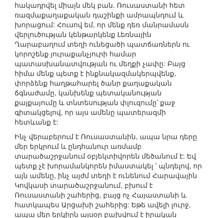
հակադրվել միայն մեկ բան. Ռուսաստանի հետ
ռազմաքաղաքական դաշինքի ամրապնդում և
խորացում: Հուսով եմ, որ մենք դեռ մանրամասն
վերլուծության կենթարկենք Լեռնային
Ղարաբաղում տեղի ունեցածի պատճառներն ու
կորոշենք յուրաքանչյուրի համար
պատասխանատվության ու մեղքի չափը: Բայց
հիմա մենք պետք է ինքնակազմակերպվենք,
փորձենք հաղթահարել ծանր քաղաքական
ճգնաժամը, կանխենք պետականության
քայքայումը և տնտեսության փլուզումը՝ քաջ
գիտակցելով, որ այս ամենը պատերազմի
հետևանք է:
Ինչ վերաբերում է Ռուսաստանին, ապա նրա դերը
մեր երկրում և ընդհանուր առմամբ
տարածաշրջանում օբյեկտիվորեն մեծանում է: Եվ
պետք չէ խորամանկորեն իմաստակել ՝ պնդելով, որ
այն ամենը, ինչ այժմ տեղի է ունենում Հարավային
Կովկասի տարածաշրջանում, բխում է
Ռուսաստանի շահերից, բայց ոչ Հայաստանի և
հատկապես Արցախի շահերից: Եթե ավելի լուրջ,
ապա մեր երկիրն այսօր բախվում է իրական