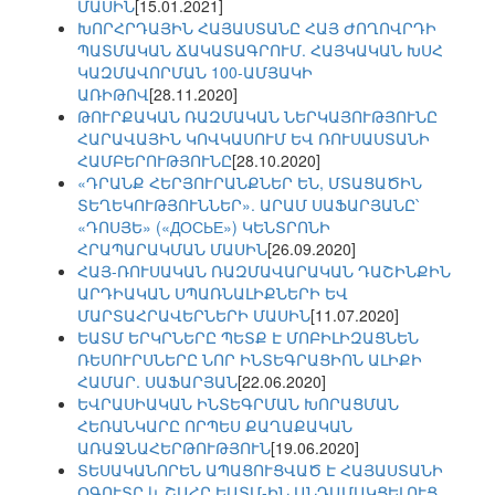
ՄԱՍԻՆ
[15.01.2021]
ԽՈՐՀՐԴԱՅԻՆ ՀԱՅԱՍՏԱՆԸ ՀԱՅ ԺՈՂՈՎՐԴԻ
ՊԱՏՄԱԿԱՆ ՃԱԿԱՏԱԳՐՈՒՄ. ՀԱՅԿԱԿԱՆ ԽՍՀ
ԿԱԶՄԱՎՈՐՄԱՆ 100-ԱՄՅԱԿԻ
ԱՌԻԹՈՎ
[28.11.2020]
ԹՈՒՐՔԱԿԱՆ ՌԱԶՄԱԿԱՆ ՆԵՐԿԱՅՈՒԹՅՈՒՆԸ
ՀԱՐԱՎԱՅԻՆ ԿՈՎԿԱՍՈՒՄ ԵՎ ՌՈՒՍԱՍՏԱՆԻ
ՀԱՄԲԵՐՈՒԹՅՈՒՆԸ
[28.10.2020]
«ԴՐԱՆՔ ՀԵՐՅՈՒՐԱՆՔՆԵՐ ԵՆ, ՄՏԱՑԱԾԻՆ
ՏԵՂԵԿՈՒԹՅՈՒՆՆԵՐ». ԱՐԱՄ ՍԱՖԱՐՅԱՆԸ՝
«ԴՈՍՅԵ» («ДОСЬЕ») ԿԵՆՏՐՈՆԻ
ՀՐԱՊԱՐԱԿՄԱՆ ՄԱՍԻՆ
[26.09.2020]
ՀԱՅ-ՌՈՒՍԱԿԱՆ ՌԱԶՄԱՎԱՐԱԿԱՆ ԴԱՇԻՆՔԻՆ
ԱՐԴԻԱԿԱՆ ՍՊԱՌՆԱԼԻՔՆԵՐԻ ԵՎ
ՄԱՐՏԱՀՐԱՎԵՐՆԵՐԻ ՄԱՍԻՆ
[11.07.2020]
ԵԱՏՄ ԵՐԿՐՆԵՐԸ ՊԵՏՔ Է ՄՈԲԻԼԻԶԱՑՆԵՆ
ՌԵՍՈՒՐՍՆԵՐԸ ՆՈՐ ԻՆՏԵԳՐԱՑԻՈՆ ԱԼԻՔԻ
ՀԱՄԱՐ. ՍԱՖԱՐՅԱՆ
[22.06.2020]
ԵՎՐԱՍԻԱԿԱՆ ԻՆՏԵԳՐՄԱՆ ԽՈՐԱՑՄԱՆ
ՀԵՌԱՆԿԱՐԸ ՈՐՊԵՍ ՔԱՂԱՔԱԿԱՆ
ԱՌԱՋՆԱՀԵՐԹՈՒԹՅՈՒՆ
[19.06.2020]
ՏԵՍԱԿԱՆՈՐԵՆ ԱՊԱՑՈՒՑՎԱԾ Է ՀԱՅԱՍՏԱՆԻ
ՕԳՈՒՏԸ և ՇԱՀԸ ԵԱՏՄ-ԻՆ ԱՆԴԱՄԱԿՑԵԼՈՒՑ.