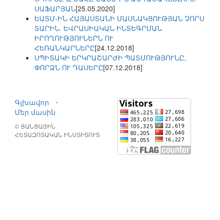
ՍԱՖԱՐՅԱՆ
[25.05.2020]
ԵԱՏՄ-ԻՆ ՀԱՅԱՍՏԱՆԻ ՄԱՍՆԱԿՑՈՒԹՅԱՆ ՉՈՐՍ
ՏԱՐԻՆ. ԵՎՐԱՍԻԱԿԱՆ ԻՆՏԵԳՐՄԱՆ
ԻՐՈՂՈՒԹՅՈՒՆԵՐՆ ՈՒ
ՀԵՌԱՆԿԱՐՆԵՐԸ
[24.12.2018]
ՍՊԻՏԱԿԻ ԵՐԿՐԱՇԱՐԺԻ ՊԱՏՄՈՒԹՅՈՒՆԸ,
ՓՈՐՁՆ ՈՒ ԴԱՍԵՐԸ
[07.12.2018]
Գլխավոր
⋅
Մեր մասին
© ՑԱՆՑԱՅԻՆ
ՀԵՏԱԶՈՏԱԿԱՆ ԻՆՍՏԻՏՈՒՏ