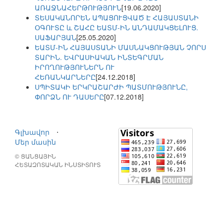
ԱՌԱՋՆԱՀԵՐԹՈՒԹՅՈՒՆ
[19.06.2020]
ՏԵՍԱԿԱՆՈՐԵՆ ԱՊԱՑՈՒՑՎԱԾ Է ՀԱՅԱՍՏԱՆԻ
ՕԳՈՒՏԸ և ՇԱՀԸ ԵԱՏՄ-ԻՆ ԱՆԴԱՄԱԿՑԵԼՈՒՑ.
ՍԱՖԱՐՅԱՆ
[25.05.2020]
ԵԱՏՄ-ԻՆ ՀԱՅԱՍՏԱՆԻ ՄԱՍՆԱԿՑՈՒԹՅԱՆ ՉՈՐՍ
ՏԱՐԻՆ. ԵՎՐԱՍԻԱԿԱՆ ԻՆՏԵԳՐՄԱՆ
ԻՐՈՂՈՒԹՅՈՒՆԵՐՆ ՈՒ
ՀԵՌԱՆԿԱՐՆԵՐԸ
[24.12.2018]
ՍՊԻՏԱԿԻ ԵՐԿՐԱՇԱՐԺԻ ՊԱՏՄՈՒԹՅՈՒՆԸ,
ՓՈՐՁՆ ՈՒ ԴԱՍԵՐԸ
[07.12.2018]
Գլխավոր
⋅
Մեր մասին
© ՑԱՆՑԱՅԻՆ
ՀԵՏԱԶՈՏԱԿԱՆ ԻՆՍՏԻՏՈՒՏ