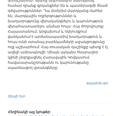
զորաշարժեր: Այնինչ միլիոնավոր մարդկանց
համար դրանք զրկանքներ են և պատերազմի ծնած
դժվարություններ: Դա մտերիմ մարդկանց մահեր
են, մարդկային ողբերգություններ և
խաղաղությունը վերականգնելու և կայունություն
վերահաստատելու անմար հույս: Հայ ժողովուրդը
Հայաստանում, Արցախում և Սփյուռքում
ցանկանում է արժանապատիվ խաղաղություն և
հույս ունի ստանալ բարեկամների աջակցությունը
ողջ աշխարհում: Հայ-ռուսական դաշինքը պետք է էլ
ավելի ամրապնդվի: Միայն այդպես հնարավոր
կլինի չեզոքացնել Հարավային Կովկասում
հավասարակշռությանն ու կայունությանը
սպառնացող վտանգները:
soyuzinfo.am
դեպի ետ
Հեղինակի այլ նյութեր