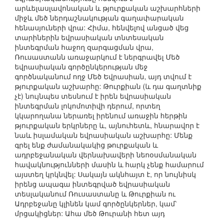
արևելասլավոնական և թյուրքական աշխարհների
միջև մեծ ներդաշնակության գաղափարական
հենասյուների վրա: Հիմա, հենվելով անցած վեց
տարիներին եվրասիական տնտեսական
ինտեգրման հաջող զարգացման վրա,
Ռուսաստանն առաջարկում է ներգրավել Մեծ
եվրասիական գործընկերության մեջ
գործնականում ողջ Մեծ Եվրասիան, այդ տվում է
թյուրքական աշխարհը: Թուրքիան (և դա գաղտնիք
չէ) նույնպես տեսնում է իրեն եվրասիական
ինտեգրման լոկոմոտիվի դերում, որտեղ
կկարողանա ներառել իրենում առաջին հերթին
թյուրքական երկրները և, այնուհետև, հնարավոր է
նաև իսլամական եվրասիական աշխարհը: Մենք
գրել ենք ժամանակակից թուրքական և
ադրբեջանական վերնախավերի նեոօսմանական
հավակնությունների մասին և հարկ չենք համարում
այստեղ կրկնվել: Սակայն ակնհայտ է, որ նույնիսկ
իրենց ապագա ինտեգրված եվրասիական
տեսլականում Ռուսաստանը և Թուրքիան ու
Ադրբեջանը կլինեն կամ գործընկերներ, կամ՝
մրցակիցներ: Ահա մեծ Թուրանի հետ այդ