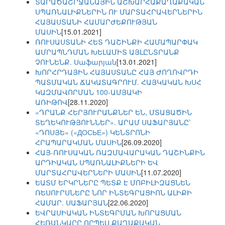
ՏԱՐԱԾԱՇՐՋԱՆԱՅԻՆ ԱՇԽԱՐՀԱՔԱՂԱՔԱԿԱՆ
ՍՊԱՌՆԱԼԻՔՆԵՐԻՆ ՈՒ ՄԱՐՏԱՀՐԱՎԵՐՆԵՐԻՆ
ՀԱՅԱՍՏԱՆԻ ՀԱՄԱՐԺԵՔՈՒԹՅԱՆ
ՄԱՍԻՆ
[15.01.2021]
ՌՈՒՍԱՍՏԱՆԻ ՀԵՏ ԴԱՇԻՆՔԻ ՀԱՄԱՊԱՐՓԱԿ
ԱՄՐԱՊՆԴՄԱՆ ԽԵԼԱՄԻՏ ԱՅԼԸՆՏՐԱՆՔ
ՉՈՒՆԵՆՔ. Սաֆարյան
[13.01.2021]
ԽՈՐՀՐԴԱՅԻՆ ՀԱՅԱՍՏԱՆԸ ՀԱՅ ԺՈՂՈՎՐԴԻ
ՊԱՏՄԱԿԱՆ ՃԱԿԱՏԱԳՐՈՒՄ. ՀԱՅԿԱԿԱՆ ԽՍՀ
ԿԱԶՄԱՎՈՐՄԱՆ 100-ԱՄՅԱԿԻ
ԱՌԻԹՈՎ
[28.11.2020]
«ԴՐԱՆՔ ՀԵՐՅՈՒՐԱՆՔՆԵՐ ԵՆ, ՄՏԱՑԱԾԻՆ
ՏԵՂԵԿՈՒԹՅՈՒՆՆԵՐ». ԱՐԱՄ ՍԱՖԱՐՅԱՆԸ՝
«ԴՈՍՅԵ» («ДОСЬЕ») ԿԵՆՏՐՈՆԻ
ՀՐԱՊԱՐԱԿՄԱՆ ՄԱՍԻՆ
[26.09.2020]
ՀԱՅ-ՌՈՒՍԱԿԱՆ ՌԱԶՄԱՎԱՐԱԿԱՆ ԴԱՇԻՆՔԻՆ
ԱՐԴԻԱԿԱՆ ՍՊԱՌՆԱԼԻՔՆԵՐԻ ԵՎ
ՄԱՐՏԱՀՐԱՎԵՐՆԵՐԻ ՄԱՍԻՆ
[11.07.2020]
ԵԱՏՄ ԵՐԿՐՆԵՐԸ ՊԵՏՔ Է ՄՈԲԻԼԻԶԱՑՆԵՆ
ՌԵՍՈՒՐՍՆԵՐԸ ՆՈՐ ԻՆՏԵԳՐԱՑԻՈՆ ԱԼԻՔԻ
ՀԱՄԱՐ. ՍԱՖԱՐՅԱՆ
[22.06.2020]
ԵՎՐԱՍԻԱԿԱՆ ԻՆՏԵԳՐՄԱՆ ԽՈՐԱՑՄԱՆ
ՀԵՌԱՆԿԱՐԸ ՈՐՊԵՍ ՔԱՂԱՔԱԿԱՆ