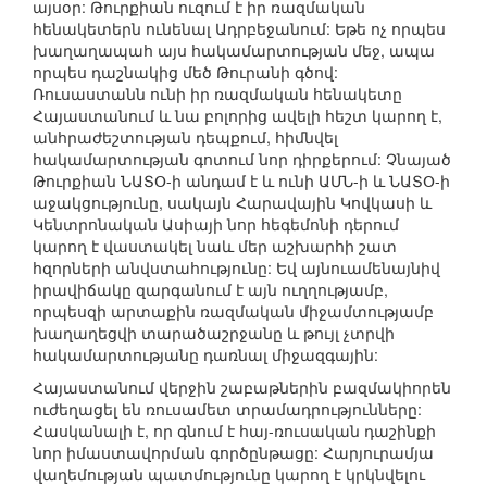
այսօր: Թուրքիան ուզում է իր ռազմական
հենակետերն ունենալ Ադրբեջանում: Եթե ոչ որպես
խաղաղապահ այս հակամարտության մեջ, ապա
որպես դաշնակից մեծ Թուրանի գծով:
Ռուսաստանն ունի իր ռազմական հենակետը
Հայաստանում և նա բոլորից ավելի հեշտ կարող է,
անհրաժեշտության դեպքում, հիմնվել
հակամարտության գոտում նոր դիրքերում: Չնայած
Թուրքիան ՆԱՏՕ-ի անդամ է և ունի ԱՄՆ-ի և ՆԱՏՕ-ի
աջակցությունը, սակայն Հարավային Կովկասի և
Կենտրոնական Ասիայի նոր հեգեմոնի դերում
կարող է վաստակել նաև մեր աշխարհի շատ
հզորների անվստահությունը: Եվ այնուամենայնիվ
իրավիճակը զարգանում է այն ուղղությամբ,
որպեսզի արտաքին ռազմական միջամտությամբ
խաղաղեցվի տարածաշրջանը և թույլ չտրվի
հակամարտությանը դառնալ միջազգային:
Հայաստանում վերջին շաբաթներին բազմակիորեն
ուժեղացել են ռուսամետ տրամադրությունները:
Հասկանալի է, որ գնում է հայ-ռուսական դաշինքի
նոր իմաստավորման գործընթացը: Հարյուրամյա
վաղեմության պատմությունը կարող է կրկնվելու