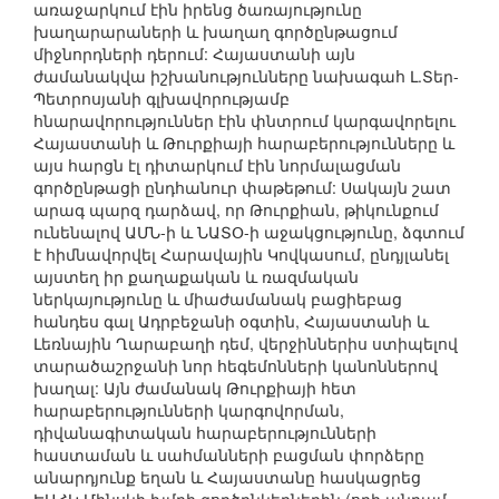
առաջարկում էին իրենց ծառայությունը
խաղարարաների և խաղաղ գործընթացում
միջնորդների դերում: Հայաստանի այն
ժամանակվա իշխանությունները նախագահ Լ.Տեր-
Պետրոսյանի գլխավորությամբ
հնարավորություններ էին փնտրում կարգավորելու
Հայաստանի և Թուրքիայի հարաբերությունները և
այս հարցն էլ դիտարկում էին նորմալացման
գործընթացի ընդհանուր փաթեթում: Սակայն շատ
արագ պարզ դարձավ, որ Թուրքիան, թիկունքում
ունենալով ԱՄՆ-ի և ՆԱՏՕ-ի աջակցությունը, ձգտում
է հիմնավորվել Հարավային Կովկասում, ընդյլանել
այստեղ իր քաղաքական և ռազմական
ներկայությունը և միաժամանակ բացիեբաց
հանդես գալ Ադրբեջանի օգտին, Հայաստանի և
Լեռնային Ղարաբաղի դեմ, վերջիններիս ստիպելով
տարածաշրջանի նոր հեգեմոնների կանոններով
խաղալ: Այն ժամանակ Թուրքիայի հետ
հարաբերությունների կարգովորման,
դիվանագիտական հարաբերությունների
հաստաման և սահմանների բացման փորձերը
անարդյունք եղան և Հայաստանը հասկացրեց