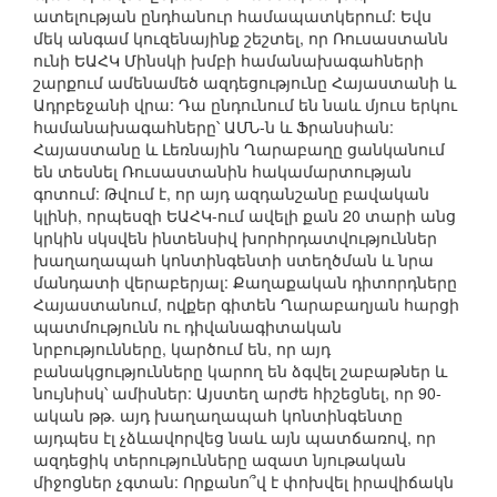
ատելության ընդհանուր համապատկերում: Եվս
մեկ անգամ կուզենայինք շեշտել, որ Ռուսաստանն
ունի ԵԱՀԿ Մինսկի խմբի համանախագահների
շարքում ամենամեծ ազդեցությունը Հայաստանի և
Ադրբեջանի վրա: Դա ընդունում են նաև մյուս երկու
համանախագահները՝ ԱՄՆ-ն և Ֆրանսիան:
Հայաստանը և Լեռնային Ղարաբաղը ցանկանում
են տեսնել Ռուսաստանին հակամարտության
գոտում: Թվում է, որ այդ ազդանշանը բավական
կլինի, որպեսզի ԵԱՀԿ-ում ավելի քան 20 տարի անց
կրկին սկսվեն ինտենսիվ խորհրդատվություններ
խաղաղապահ կոնտինգենտի ստեղծման և նրա
մանդատի վերաբերյալ: Քաղաքական դիտորդները
Հայաստանում, ովքեր գիտեն Ղարաբաղյան հարցի
պատմությունն ու դիվանագիտական
նրբությունները, կարծում են, որ այդ
բանակցությունները կարող են ձգվել շաբաթներ և
նույնիսկ՝ ամիսներ: Այստեղ արժե հիշեցնել, որ 90-
ական թթ. այդ խաղաղապահ կոնտինգենտը
այդպես էլ չձևավորվեց նաև այն պատճառով, որ
ազդեցիկ տերությունները ազատ նյութական
միջոցներ չգտան: Որքանո՞վ է փոխվել իրավիճակն