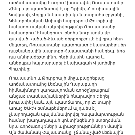
առճակատումից է ուզում խուսափել Ռուսաստանը:
Հենց այդ պատճառով է, որ Ղրիմի, Հյուսիասային
Կովկասի, Վոլգյան-կասպիական տարածաշրջանի,
Կենտրոնական Ասիայի հարցերում Թուրքիայի
հակառուսական ակտիվությանը Ռուսաստանը
հակադրում է հանգիստ, ընդհանուր առմամբ
զսպված, չաձած-ձևված դիրքորքշում: Եվ դրա հետ
մեկտեղ, Ռուսաստանը պատրաստ է կատարելու իր
դաշնակցային պարտքը Հայաստանի հանդեպ, եթե
դա անհրաժեշտ լինի, ինչի մասին պարզ և
աներկբա հայտարարել է նախագահ Վլադիմիր
Պուտինը:
Ռուսաստնի և Թուրքիայի միջև բացիեբաց
առճակատումից Լեռնային Ղարաբաղի
հիմնախնդրի կարգավորման գործընթացում
անցած տասնամյակներին հնարավոր է եղել
խուսափել նաև այն պատճառով, որ 25 տարի
առաջ ԵԱՀԿ ետնաբեմերում այդպես էլ
չկարողացան պայմանավորվել հակամարտության
համար խաղաղապահ կոնտինգենտի ստեղծման,
նրա գործառույթների և լիազորությունների մասին:
Այն ժամանակ Հայաստանը, չճանաչված Լեռնային