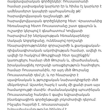
ռազմավարական գործընկեր: Ռուսաստանի
համար չափազանց կարևոր էր և հիմա էլ կարևոր է
ամենասերտ կապերի պահպանումը թե՛
հարավկովկասյան դաշնակցի, թե՛
հարավկովկասյան գործընկերոջ հետ: Վրաստանից
հեռանալուց հետո Ռուսաստանը շատ զգայուն և
ուշադիր կերպով է գնահատում Կովկասի
հարավում իր ներկայության հեռանկարները:
Սակայն Ադրբեջանը, ունենալով որոշակի
հնարավորություններ զորաշարժի և քաղաքական-
դիվանագիտական ակտիվության համար, ավելի ու
ավելի էր հակվում Թուրքիայի հետ դաշինքին՝
կառուցելու համար մեծ Թուրան և, միաժամանակ,
իրականացնել որոշակի առաքելություն համոզելու
համար Ռուսաստանին, որ այդ մեծ Թուրանը
Ռուսաստանի դեմ չէ, և որ հնարավոր է
սլավոնական և թյուրքական նախասկիզբերի մեծ
մեկտեղում: Այստեղ հարկ է ասել մի քանի բառ այս
համադրույթի մասին: Ժամանակակից պուտինյան
Ռուսաստանը հանդես է գալիս եվրասիական
ինտեգրացիոն գործընթացի լոկոմոտիվի դերում:
Ինչպես հայտնի է, ռուսաստայան
եվրասիականությունը հենվում է