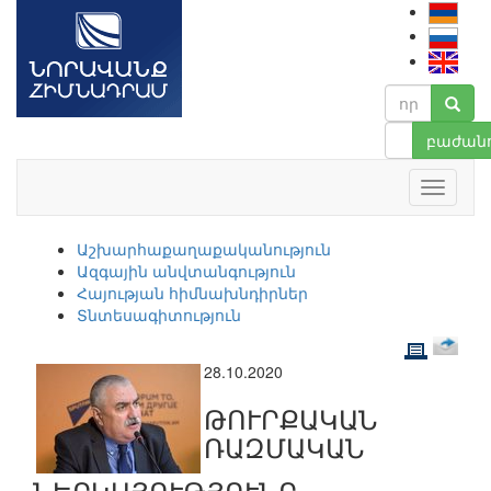
բաժանո
Աշխարհաքաղաքականություն
Ազգային անվտանգություն
Հայության հիմնախնդիրներ
Տնտեսագիտություն
28.10.2020
ԹՈՒՐՔԱԿԱՆ
ՌԱԶՄԱԿԱՆ
ՆԵՐԿԱՅՈՒԹՅՈՒՆԸ