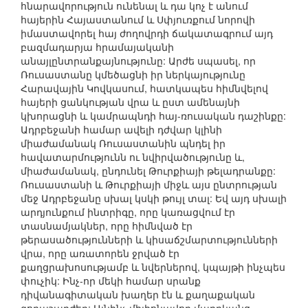
հնարավորություն ունենալ և դա կոչ է անում
հայերին Հայաստանում և Սփյուռքում նորովի
իմաստավորել հայ ժողովրդի ճակատագրում այդ
բազմադարյա հրամայականի
անայլընտրանքայնությունը: Արժե սպասել, որ
Ռուսաստանը կմեծացնի իր ներկայությունը
Հարավային Կովկասում, հատկապես հիմնվելով
հայերի ցանկության վրա և ըստ ամենայնի
կխորացնի և կամրապնդի հայ-ռուսական դաշինքը:
Ադրբեջանի համար ավելի դժվար կլինի
միաժամանակ Ռուսաստանին պնդել իր
հավատարմությունն ու նվիրվածությունը և,
միաժամանակ, ընդունել Թուրքիայի թելադրանքը:
Ռուսաստանի և Թուրքիայի միջև այս ընտրության
մեջ Ադրբեջանը սխալ կսկի թույլ տալ: Եվ այդ սխալի
արդյունքում ինտրիգը, որը կառացվում էր
տասնամյակներ, որը հիմնված էր
թերասածությունների և կիսաճշմարտությունների
վրա, որը առատորեն ջրված էր
քաղցրախոսությամբ և նվերներով, կպայթի ինչպես
փուչիկ: Ինչ-որ մեկի համար սրանք
դիվանագիտական խաղեր էն և քաղաքական