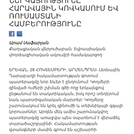
ՀԱՐԱՎԱՅԻՆ ԿՈՎԿԱՍՈՒՄ ԵՎ
ՌՈՒՍԱՍՏԱՆԻ
ՀԱՄԲԵՐՈՒԹՅՈՒՆԸ
Արամ Սաֆարյան
Քաղաքական վերլուծաբան, Եվրասիական
փորձագիտական ակումբի համակարգող
ԵՐԵՎԱՆ, 28 ՀՈԿՏԵՄԲԵՐԻ, ԱՐՄԵՆՊՐԵՍ։ Լեռնային
Ղարաբաղի հակամարտության գոտում
պատերազմը նոր ձևեր է ընդունում: Կողմերի
զինված ուժերի շփման գծի ողջ երկայնքով
ընթանում են տակտիկական, իսկ որոշ տեղերում
նաև պարտիզանական մարտեր: Կողմերը
շարունակում են կրել զինուժի և տեխնիկայի զգալի
կորուստներ: Արդեն մեկ ամիս շարունակվող
պատերազմը առաջվա պես սպառնում է վերաճել
տարածաշրջայինի: Հակամարտության
վտանգների մասին գրում են աշխարհի