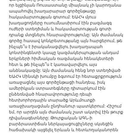
որ ելցինյան Ռուսաստանը միայնակ չի կարողանա
ապահովել խաղարարար գործընթացը
հակամարտության գոտում: ԵԱՀԿ մյուս
խաղացողները ուսումնասիրում էին բազմազգ
ուժերի ստեղծման և հակամարտության գոտի
դրանք մտցնելու հնարավորությունը: Այն ժամանակ
գործը հասավ կոնկրետությանը այն հարցերում, թե
ինչպե՞ս է իրականացվելու խաղաղապահ
կոնտինգենտի կապը կազմակերպության անդամ
երկրների հիմնական ռազմական հենակետերի
հետ և թե ինչպե՞ս է կառավարվելու այս
անձնակազմը: Այն ժամանակ հենց նոր ստեղծված
ԵԱՀԿ Մինսկի խումբը ձգտում էր հետաքրքրություն
առաջացնել այս գործընթացի հանդեպ, իսկ
ամերիկյան ստրատեգները դիտարկում էին
ընձեռնված հնարավորությունը դեպի
հետխորհրդային տարածք Արևմուտքի
առաջխաղացման ընդհանուր պատկերում: Հիշում
եմ, որ արդեն այն ժամանակ շատ ակտիվ էին թուրք
դիվանագետները: Թուրքական ԱԳՆ-ի
բարձրաստիճան ներկայացուցիչները սկսեցին
հաճախակի այցելել Երևան և հետևողականորեն