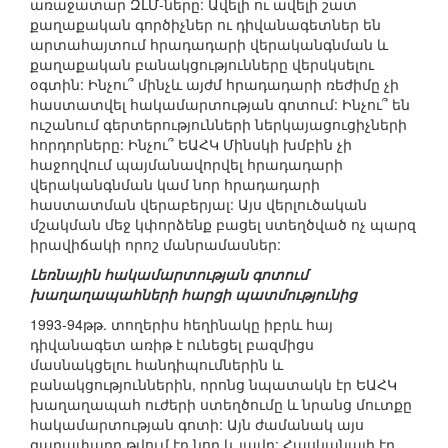
առաջատար ԶԼՄ-ները: Ավելի ու ավելի շատ
քաղաքական գործիչներ ու դիվանագետներ են
արտահայտում հրադադարի վերականգնման և
քաղաքական բանակցությունները վերսկսելու
օգտին: Ինչու՞ մինչև այժմ հրադադարի ռեժիմը չի
հաստատվել հակամարտության գոտում: Ինչու՞ են
ուշանում գերտերությունների ներկայացուցիչների
հորդորները: Ինչու՞ ԵԱՀԿ Մինսկի խմբին չի
հաջողվում պայմանավորվել հրադադարի
վերականգնման կամ նոր հրադադարի
հաստատման վերաբերյալ: Այս վերլուծական
մշակման մեջ կփորձենք բացել ստեղծված ոչ պարզ
իրավիճակի որոշ մանրամասներ:
Լեռնային հակամարտության գոտում
խաղաղապահների հարցի պատմությունից
1993-94թթ. տողերիս հեղինակը իբրև հայ
դիվանագետ առիթ է ունեցել բազմիցս
մասնակցելու հանդիպումներին և
բանակցություններին, որոնց նպատակն էր ԵԱՀԿ
խաղաղապահ ուժերի ստեղծումը և նրանց մուտքը
հակամարտության գոտի: Այն ժամանակ այս
գաղափարը թվում էր նոր և լավը: Հասկանալի էր,