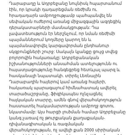
Ղարաբաղը և Ադրբեջանը նույնիսկ հպարտանում
էին, որ կրակի դադարեցման ռեժիմն ու
հրադադարն ամբողջությամբ պահպանվել են
սեփական ուժերով առանց միջազգային ազդեցիկ
դերակատարների մասնակցության: Դա
լավատեսություն էր ներշնչում, որ նման ռեժիմի
պայմաններում կողմերը կարող են և
պայմանավորվել կարգավորման ընդհանուր
սկզբունքների շուրջ: Սակայն կյանքը ցույց տվեց
բոլորովին հակառակը: Ադրբեջանական
իշխանությունների անսահման ատելությունն ու
հայատյացությունը հանգեցրեց հետևյալ պարզ և
հասկանալի նպատակի. տիրել Լեռնային
Ղարաբաղին հայերով կամ առանց հայերի,
հակառակ պարագայում հիմնահատակ ավերել
տարածաշրջանը, ֆիզիկապես ոչնչացնել
հայկական տարրը, ամեն գնով վերահսկողություն
հաստատել հակամարտության ամբողջ գոտու
նկատմամբ: Այս հարցի լուծման համար Ադրբեջանը
կանգ չառավ ոչ թուրքական քաղաքական-
դիվանագիտական և ռազմական
վերահսկողության, ոչ ավելի քան 2000 սիրիական