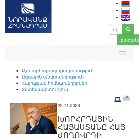
բաժանո
Աշխարհաքաղաքականություն
Ազգային անվտանգություն
Հայության հիմնախնդիրներ
Տնտեսագիտություն
28.11.2020
ԽՈՐՀՐԴԱՅԻՆ
ՀԱՅԱՍՏԱՆԸ ՀԱՅ
ԺՈՂՈՎՐԴԻ