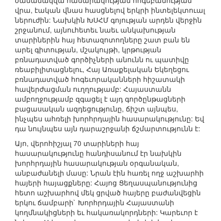
ժամանակվա հասարակության հոգեբանության
վրա, էական վնաս հասցնելով երկրի ինտելեկտուալ
ներուժին: Նախկին ԽՍՀՄ գոյության արդեն վերջին
շրջանում, այնուհետեւ նաեւ անկախության
տարիներին հայ հետազոտողները շատ բան են
արել գիտության, մշակույթի, կրթության
բռնադատված գործիչների անունն ու պատիվը
ռեաբիլիտացնելու, Հայ Առաքելական Եկեղեցու
բռնադատված հոգեւորականների հիշատակի
հավերժացման ուղղությամբ: Հայաստանն
ամբողջությամբ զգացել է այդ գործընթացների
բացասական ազդեցությունը, ճիշտ այնպես,
ինչպես ահռելի խորհրդային հասարակությունը: Եվ
դա նույնպես այն դարաշրջանի ճշմարտությունն է:
Այո, վերոհիշյալ 70 տարիների հայ
հասարակությունը հանդիսանում էր նախկին
խորհրդային հասարակության օրգանական,
անբաժանելի մասը: Նրան էին հառել ողջ աշխարհի
հայերի հայացքները: Հայոց Ցեղասպանությունից
հետո աշխարհով մեկ ցրված հայերը բաժանվեցին
երկու ճամբարի` Խորհրդային Հայաստանի
կողմնակիցների եւ հակառակորդների: Կարեւոր է