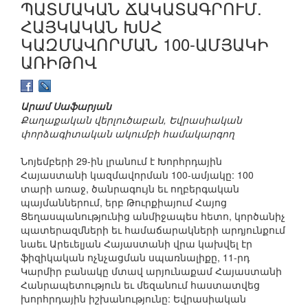
ՊԱՏՄԱԿԱՆ ՃԱԿԱՏԱԳՐՈՒՄ.
ՀԱՅԿԱԿԱՆ ԽՍՀ
ԿԱԶՄԱՎՈՐՄԱՆ 100-ԱՄՅԱԿԻ
ԱՌԻԹՈՎ
Արամ Սաֆարյան
Քաղաքական վերլուծաբան, Եվրասիական
փորձագիտական ակումբի համակարգող
Նոյեմբերի 29-ին լրանում է Խորհրդային
Հայաստանի կազմավորման 100-ամյակը: 100
տարի առաջ, ծանրագույն եւ ողբերգական
պայմաններում, երբ Թուրքիայում Հայոց
Ցեղասպանությունից անմիջապես հետո, կործանիչ
պատերազմների եւ համաճարակների արդյունքում
նաեւ Արեւելյան Հայաստանի վրա կախվել էր
ֆիզիկական ոչնչացման սպառնալիքը, 11-րդ
Կարմիր բանակը մտավ արյունաքամ Հայաստանի
Հանրապետություն եւ մեզանում հաստատվեց
խորհրդային իշխանությունը: Եվրասիական