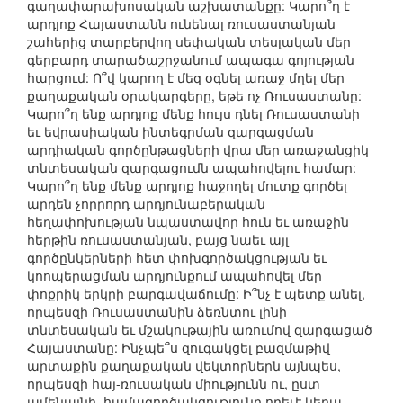
գաղափարախոսական աշխատանքը: Կարո՞ղ է
արդյոք Հայաստանն ունենալ ռուսաստանյան
շահերից տարբերվող սեփական տեսլական մեր
գերբարդ տարածաշրջանում ապագա գոյության
հարցում: Ո՞վ կարող է մեզ օգնել առաջ մղել մեր
քաղաքական օրակարգերը, եթե ոչ Ռուսաստանը:
Կարո՞ղ ենք արդյոք մենք հույս դնել Ռուսաստանի
եւ եվրասիական ինտեգրման զարգացման
արդիական գործընթացների վրա մեր առաջանցիկ
տնտեսական զարգացումն ապահովելու համար:
Կարո՞ղ ենք մենք արդյոք հաջողել մուտք գործել
արդեն չորրորդ արդյունաբերական
հեղափոխության նպաստավոր հուն եւ առաջին
հերթին ռուսաստանյան, բայց նաեւ այլ
գործընկերների հետ փոխգործակցության եւ
կոոպերացման արդյունքում ապահովել մեր
փոքրիկ երկրի բարգավաճումը: Ի՞նչ է պետք անել,
որպեսզի Ռուսաստանին ձեռնտու լինի
տնտեսական եւ մշակութային առումով զարգացած
Հայաստանը: Ինչպե՞ս զուգակցել բազմաթիվ
արտաքին քաղաքական վեկտորներն այնպես,
որպեսզի հայ-ռուսական միությունն ու, ըստ
ամենայնի, համագործակցությունը որեւէ կերպ