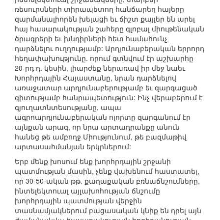
ռեսուրսների տիրապետող հանճարեղ հայերը
զարմանալիորեն խելացի եւ ճիշտ քայլեր են արել
հայ հասարակության շահերը գլոբալ միութենական
ծրագրերի եւ խնդիրների հետ համահունչ
դարձնելու ուղղությամբ: Արդյունաբերական երրորդ
հեղափախությունը. որում գտնվում էր աշխարհը
20-րդ դ. կեսին, լիարժեք ներառավ իր մեջ նաեւ
Խորհրդային Հայաստանը, նրան դարձնելով
առաջատար արդյունաբերությամբ եւ զարգացած
գիտությամբ հանրապետություն: Ինչ վերաբերում է
գյուղատնտեսությանը, ապա
ագրոարդյունաբերական ոլորտը զարգանում էր
այնքան արագ, որ նրա արտադրանքը անուն
հանեց թե ամբողջ Միությունում, թե բազմաթիվ
արտասահմանյան երկրներում:
Երբ մենք խոսում ենք խորհրդային շրջանի
պատմության մասին, չենք վախենում հաստատել,
որ 30-50-ական թթ. քաղաքական բռնաճնշումները,
ինտելեկտուալ այլախոհության ճնշումը
խորհրդային պատմության վերջին
տասնամյակներում բացասական կնիք են դրել այն