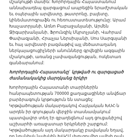
մշակույթի մասին: Խորհրդային Հայաստանում
աննախադեպ զարգացում ապրեցին երաժշտական
եւ օպերային արվեստը, թատրոնը, բալետը,
կինեմատոգրաֆն ու հեռուստատեսությունը: Արամ
Խաչատրյանի, Առնո Բաբաջանյանի, Արմեն
Ջիգարխանյանի, Ֆրունզիկ Մկրտչյանի, Վահրամ
Փափազյանի, Հրաչյա Ներսիսյանի, Սոս Սարգսյանի
եւ հայ արվեստի բազմաթիվ այլ մեծատաղանդ
ներկայացուցիչների անունները գրվեցին ազգային
մշակույթի, առանց չափազանցության, ոսկետառ
գանձարանում:
Խորհրդային Հայաստանը` կրթված ու զարգացած
ժամանակակից մարդկանց երկիր
Խորհրդային Հայաստանի տարիներին
հանրապետության 700000 քաղաքացիներ անվճար
բարձրագույն կրթություն են ստացել:
Կրթվածության մակարդակով Հայկական ԽՍՀ-ն
արդեն իր գոյության վերջին տասնամյակում
պատվավոր տեղ էր զբաղեցնում այդ ցուցանիշով
աշխարհի առաջատար երկրների շարքում:
Կրթվածության այդ մակարդակը բավական եղավ,
որ նույնիսկ նախկին ԽՍՀՄ փլուզումից ավելի քան