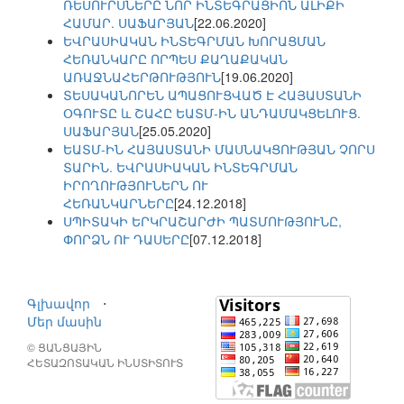
ՌԵՍՈՒՐՍՆԵՐԸ ՆՈՐ ԻՆՏԵԳՐԱՑԻՈՆ ԱԼԻՔԻ
ՀԱՄԱՐ. ՍԱՖԱՐՅԱՆ
[22.06.2020]
ԵՎՐԱՍԻԱԿԱՆ ԻՆՏԵԳՐՄԱՆ ԽՈՐԱՑՄԱՆ
ՀԵՌԱՆԿԱՐԸ ՈՐՊԵՍ ՔԱՂԱՔԱԿԱՆ
ԱՌԱՋՆԱՀԵՐԹՈՒԹՅՈՒՆ
[19.06.2020]
ՏԵՍԱԿԱՆՈՐԵՆ ԱՊԱՑՈՒՑՎԱԾ Է ՀԱՅԱՍՏԱՆԻ
ՕԳՈՒՏԸ և ՇԱՀԸ ԵԱՏՄ-ԻՆ ԱՆԴԱՄԱԿՑԵԼՈՒՑ.
ՍԱՖԱՐՅԱՆ
[25.05.2020]
ԵԱՏՄ-ԻՆ ՀԱՅԱՍՏԱՆԻ ՄԱՍՆԱԿՑՈՒԹՅԱՆ ՉՈՐՍ
ՏԱՐԻՆ. ԵՎՐԱՍԻԱԿԱՆ ԻՆՏԵԳՐՄԱՆ
ԻՐՈՂՈՒԹՅՈՒՆԵՐՆ ՈՒ
ՀԵՌԱՆԿԱՐՆԵՐԸ
[24.12.2018]
ՍՊԻՏԱԿԻ ԵՐԿՐԱՇԱՐԺԻ ՊԱՏՄՈՒԹՅՈՒՆԸ,
ՓՈՐՁՆ ՈՒ ԴԱՍԵՐԸ
[07.12.2018]
Գլխավոր
⋅
Մեր մասին
© ՑԱՆՑԱՅԻՆ
ՀԵՏԱԶՈՏԱԿԱՆ ԻՆՍՏԻՏՈՒՏ