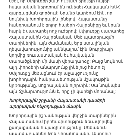
նշել, որ Սփյուռքի շատ ու շատ երեւելի հայեր
հսկայական ներդրում են ունեցել Հայկական ԽՍՀ
զարգացման գործում: Նրանք կարծում էին, որ
նույնիսկ խորհրդային լինելով, Հայաստանը
հանդիսանում է բոլոր հայերի Հայրենիքը եւ նրան
հարկ է սատարել ողջ ուժերով: Սփյուռքը սատարեց
Հայաստանին Հայրենական Մեծ պատերազմի
տարիներին, այն ժամանակ, երբ ստալինյան
ղեկավարությունից ակնկալում էին Թուրքիայի
կողմից ռուսաստանյան եւ հայկական
տարածքների մի մասի վերադարձը: Բայց նույնիսկ
այդ փորձերի անարդյունք լինելուց հետո էլ
Սփյուռքը մեծացնում էր աջակցությունը
խորհրդային հանրապետության մշակույթին,
կրթությանը, սոցիալական ոլորտին: Սա նույնպես
այն ճշմարտությունն է, որը չի կարելի մոռանալ:
Խորհրդային շրջանի Հայաստանի դասերի
արդիական հնչողության մասին
Խորհրդային իշխանության վերջին տարիներին
Հայաստանում իբրեւ գիտություն ձեւավորվեց
քաղաքական հայագիտությունը: Մեծանուն
պատմաբաններ Ջոն Կիրակոսյանը, Լենդրուշ