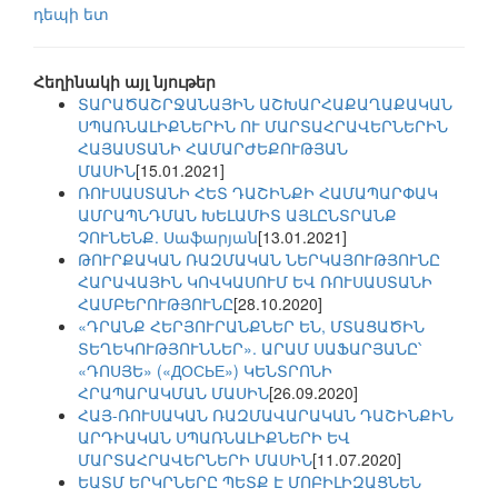
դեպի ետ
Հեղինակի այլ նյութեր
ՏԱՐԱԾԱՇՐՋԱՆԱՅԻՆ ԱՇԽԱՐՀԱՔԱՂԱՔԱԿԱՆ
ՍՊԱՌՆԱԼԻՔՆԵՐԻՆ ՈՒ ՄԱՐՏԱՀՐԱՎԵՐՆԵՐԻՆ
ՀԱՅԱՍՏԱՆԻ ՀԱՄԱՐԺԵՔՈՒԹՅԱՆ
ՄԱՍԻՆ
[15.01.2021]
ՌՈՒՍԱՍՏԱՆԻ ՀԵՏ ԴԱՇԻՆՔԻ ՀԱՄԱՊԱՐՓԱԿ
ԱՄՐԱՊՆԴՄԱՆ ԽԵԼԱՄԻՏ ԱՅԼԸՆՏՐԱՆՔ
ՉՈՒՆԵՆՔ. Սաֆարյան
[13.01.2021]
ԹՈՒՐՔԱԿԱՆ ՌԱԶՄԱԿԱՆ ՆԵՐԿԱՅՈՒԹՅՈՒՆԸ
ՀԱՐԱՎԱՅԻՆ ԿՈՎԿԱՍՈՒՄ ԵՎ ՌՈՒՍԱՍՏԱՆԻ
ՀԱՄԲԵՐՈՒԹՅՈՒՆԸ
[28.10.2020]
«ԴՐԱՆՔ ՀԵՐՅՈՒՐԱՆՔՆԵՐ ԵՆ, ՄՏԱՑԱԾԻՆ
ՏԵՂԵԿՈՒԹՅՈՒՆՆԵՐ». ԱՐԱՄ ՍԱՖԱՐՅԱՆԸ՝
«ԴՈՍՅԵ» («ДОСЬЕ») ԿԵՆՏՐՈՆԻ
ՀՐԱՊԱՐԱԿՄԱՆ ՄԱՍԻՆ
[26.09.2020]
ՀԱՅ-ՌՈՒՍԱԿԱՆ ՌԱԶՄԱՎԱՐԱԿԱՆ ԴԱՇԻՆՔԻՆ
ԱՐԴԻԱԿԱՆ ՍՊԱՌՆԱԼԻՔՆԵՐԻ ԵՎ
ՄԱՐՏԱՀՐԱՎԵՐՆԵՐԻ ՄԱՍԻՆ
[11.07.2020]
ԵԱՏՄ ԵՐԿՐՆԵՐԸ ՊԵՏՔ Է ՄՈԲԻԼԻԶԱՑՆԵՆ