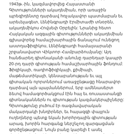
1943թ.-ին, կազմավորվեց Հայաստանի
Գիտությունների ակադեմիան, որի առաջին
պրեզիդենտը դարձավ հռչակավոր պատմաբան եւ
արեւելագետ, Լենինգրադի Էրմիտաժի տնօրեն,
ակադեմիկոս Հովսեփ Օրբելին: Նրանից հետո
Հայկական ազգային գիտությունների ակադեմիան
գլխավորեց համաշխարհային ճանաչում ունեցող
աստղաֆիզիկոս, Լենինգրադի համալսարանի
շրջանավարտ Վիկտոր Համբարձումյանը: Այդ
հանճարեղ գիտնականի անունը դարեդար կապրի
20-րդ դարի գիտության համաշխարհային ֆոնդում:
Ֆիզիկայի, ռադիոֆիզիկայի, քիմիայի,
մաթեմատիկայի, կենսաբանության եւ այլ
գիտական ոլորտներում առաջընթացը հնարավոր
դարձավ այն պայմաններում, երբ ամենասերտ
ձեւով համագործակցում էին հայ եւ ռուսաստանցի
գիտնականներն ու գիտության կազմակերպիչները:
Գիտությունը լուծում էր ռազմավարական
մակարդակի խնդիրներ, եւ հայազգի փայլուն
ուղեղները պետք եկան խորհրդային գիտության
արագ, խորին հարգանք ներշնչող զարգացման
գործընթացում: Նույն բանը կարելի է ասել