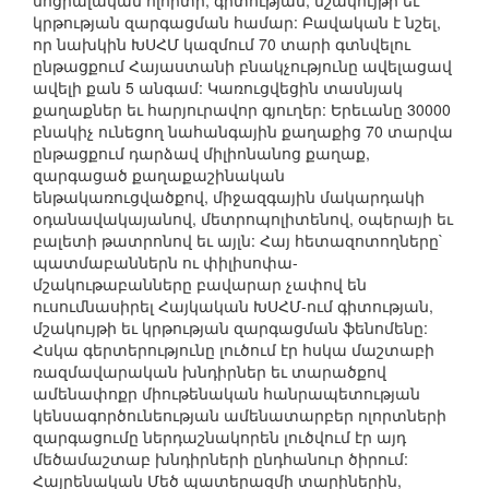
սոցիալական ոլորտի, գիտության, մշակույթի եւ
կրթության զարգացման համար: Բավական է նշել,
որ նախկին ԽՍՀՄ կազմում 70 տարի գտնվելու
ընթացքում Հայաստանի բնակչությունը ավելացավ
ավելի քան 5 անգամ: Կառուցվեցին տասնյակ
քաղաքներ եւ հարյուրավոր գյուղեր: Երեւանը 30000
բնակիչ ունեցող նահանգային քաղաքից 70 տարվա
ընթացքում դարձավ միլիոնանոց քաղաք,
զարգացած քաղաքաշինական
ենթակառուցվածքով, միջազգային մակարդակի
օդանավակայանով, մետրոպոլիտենով, օպերայի եւ
բալետի թատրոնով եւ այլն: Հայ հետազոտողները`
պատմաբաններն ու փիլիսոփա-
մշակութաբանները բավարար չափով են
ուսումնասիրել Հայկական ԽՍՀՄ-ում գիտության,
մշակույթի եւ կրթության զարգացման ֆենոմենը:
Հսկա գերտերությունը լուծում էր հսկա մաշտաբի
ռազմավարական խնդիրներ եւ տարածքով
ամենափոքր միութենական հանրապետության
կենսագործունեության ամենատարբեր ոլորտների
զարգացումը ներդաշնակորեն լուծվում էր այդ
մեծամաշտաբ խնդիրների ընդհանուր ծիրում:
Հայրենական Մեծ պատերազմի տարիներին,