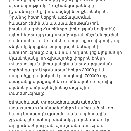
գլխավորությամբ: Դաշնակցականները
իշխանությունը փոխանցեցին բոլշեւիկներին:
Դրանից հետո ներքին առճակատման,
հակաբոլշեւիկյան ապստամբության (որն
իրականացրեց Հայրենիքի փրկության կոմիտեն),
այնուհետեւ այդ ապստամբության ճնշման դաժան
ժամանակն էր: Այդ ամենի արդյունքում վերոհիշյալ
Հեղկոմը կորցրեց Խորհրդային կենտրոնի
վստահությունը: Հայաստան ուղարկվեց Ալեքսանդր
Մյասնիկյանը, որ գլխավորեց փոքրիկ երկրի
տնտեսության վերականգնման եւ զարգացման
գործընթացը: Արյունաքամ երկրի 30000 ք.կմ.
տարածքը բավական էր, որպեսզի 700000 ողջ
մնացած քաղաքացիներ գործնականում զրոյից
սկսեին բարձրացնել իրենց ազգային
տնտեսությունը:
Եվրասիական փորձագիտական ակումբի
առաջատար մասնագետները համոզված են, որ
հայոց նորագույն պատմության խորհրդային
շրջանն, ընդհանուր առմամբ, բարենպաստ էր
արդյունաբերության, գյուղատնտեսության,