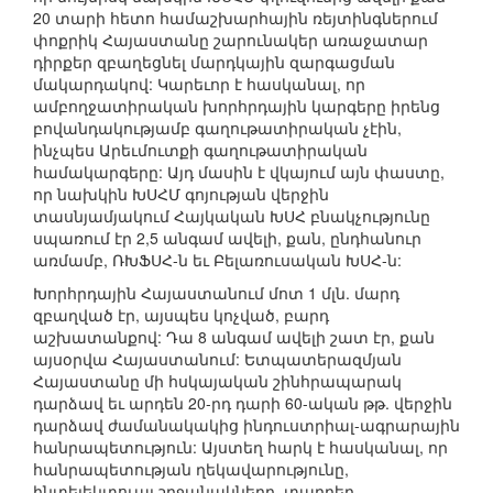
20 տարի հետո համաշխարհային ռեյտինգներում
փոքրիկ Հայաստանը շարունակեր առաջատար
դիրքեր զբաղեցնել մարդկային զարգացման
մակարդակով: Կարեւոր է հասկանալ, որ
ամբողջատիրական խորհրդային կարգերը իրենց
բովանդակությամբ գաղութատիրական չէին,
ինչպես Արեւմուտքի գաղութատիրական
համակարգերը: Այդ մասին է վկայում այն փաստը,
որ նախկին ԽՍՀՄ գոյության վերջին
տասնյամյակում Հայկական ԽՍՀ բնակչությունը
սպառում էր 2,5 անգամ ավելի, քան, ընդհանուր
առմամբ, ՌԽՖՍՀ-ն եւ Բելառուսական ԽՍՀ-ն:
Խորհրդային Հայաստանում մոտ 1 մլն. մարդ
զբաղված էր, այսպես կոչված, բարդ
աշխատանքով: Դա 8 անգամ ավելի շատ էր, քան
այսօրվա Հայաստանում: Ետպատերազմյան
Հայաստանը մի հսկայական շինհրապարակ
դարձավ եւ արդեն 20-րդ դարի 60-ական թթ. վերջին
դարձավ ժամանակակից ինդուստրիալ-ագրարային
հանրապետություն: Այստեղ հարկ է հասկանալ, որ
հանրապետության ղեկավարությունը,
ինտելեկտուալ շրջանակները, տարբեր