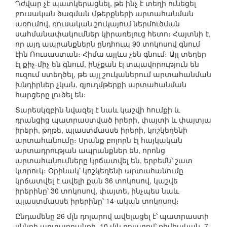
Դժվար չէ պատկերացնել, թե ինչ է տեղի ունեցել
բուսական ծագման մթերքների արտահանման
առումով, ռուսական շուկայում ներմուծման
սահմանափակումներ կիրառելուց հետո։ Հայտնի է,
որ այդ ապրանքներն ընդհուպ 90 տոկոսով գնում
էին Ռուսաստան։ Հիմա այլևս չեն գնում։ Այլ տեղեր
էլ քիչ-միչ են գնում, ինչքան էլ տպավորություն են
ուզում ստեղծել, թե այլ շուկաներում արտահանման
խնդիրներ չկան, գյուղմթերքի արտահանման
հարցերը լուծել են։
Տարեսկզբին նվազել է նաև կաշվի հումքի և
դրանցից պատրաստված իրերի, փայտի և փայտյա
իրերի, թղթե, պլաստմասսե իրերի, կոշկեղենի
արտահանումը։ Սրանք բոլորն էլ հայկական
արտադրության ապրանքներ են, որոնց
արտահանումները կրճատվել են, երբեմն՝ շատ
կտրուկ։ Օրինակ՝ կոշկեղենի արտահանումը
կրճատվել է ավելի քան 36 տոկոսով, կաշվե
իրերինը՝ 30 տոկոսով, փայտե, ինչպես նաև
պլաստմասսե իրերինը՝ 14-ական տոկոսով։
Ընդամենը 26 մլն դոլարով ավելացել է՝ պատրաստի
սննդի արտադրանքի, 10 մլն դոլարով՝ քիմիական, 7-