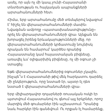
ասել, որ այն ոչ մի կապ չունի Հայաստանի
տնտեսության ու հայկական ապրանքների
արտահանումների հետ։
Հիմա, երբ արտահանումը մեծ տեմպերով նվազում
է՝ հիշել են վերաարտահանումների մասին։
Նվազման ամբողջ «պատասխանատվությունը»
դրել են վերաարտահանումների վրա։ Այնքան են
խորացել իրենց երևակայությունների մեջ, որ
վերաարտահանումների կրճատումը նույնիսկ
դրական են համարում՝ կարծես դրանից
Հայաաստանը կամ հայաստանյան բիզնեսը,
առավել ևս՝ օլիգարխիկ բիզնեսը, ոչ մի օգուտ չի
ստացել։
Եթե վերաարտահանումներից օգուտներ չկային,
ինչպե՞ս է Հայաստանի թիվ մեկ հարկատու դարձել
մի ընկերություն, որը նստած էր, այսօր էլ դեռ
նստած է վերաարտահանումների վրա։
Երբ միլիարդավոր դոլարների ռուսական ոսկի էր
պտտվում Հայաստանով ու գնում այլ երկրներ, որոշ
մարդիկ մեծ գումարներ էին աշխատում։ Դրանից
նաև հարկեր էին գանձվում։ Ու որքան էլ համարենք,