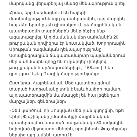
մարդկանց վերաբերյալ սկսեց մենագրություն գրել։
Հիմա, երբ նսեմացնում են հայերի
մասնակցությունն այդ պատերազմին, այդ մարդիկ
հայ չեն։ Նրանք չեն գիտակցում, թե Հայրենական
պատերազմի տարիներին մենք ինչից ենք
ազատագրվել։ Այդ ժամանակ մեր սահմանին 26
թուրքական դիվիզիա էր կուտակված։ Խորհրդային
Միության ռազմական ղեկավարությունը
Ստալինգրադյան ճակատամարտի պայմաններում
մեր սահմանին զորք են ուղարկել՝ փրկելով
թուրքական հարձակումներից»,- 168.am-ի հետ
զրույցում նշեց Գագիկ Հարությունյանը։
Ըստ նրա, Հայրենական Մեծ պատերազմում
տարած հաղթանակը տոն է նաև հայերի համար,
այդ պատերազմին մասնակցել են հայ լեգենդար
մարշալներ, գեներալներ։
«Չեմ կարծում, որ Մոսկվան մեծ բան կկորցնի, եթե
Նիկոլ Փաշինյանը չմասնակցի Հայրենական
պատերազմում տարած հաղթանակի 80-ամյակին
նվիրված միջոցառումներին, որովհետև Փաշինյանը
ներսից այդ ամենն ատում է։