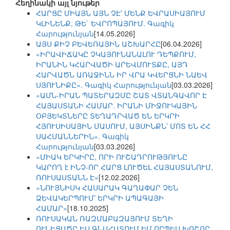
Հեղինակի այլ նյութեր
ՀԱՐՑԸ ՄԻԱՅՆ ԱՅՆ ՉԷ՝ ՄԵՆՔ ԵՎՐԱՍԻԱՅՈՒՄ
ԿԼԻՆԵՆՔ, ԹԵ` ԵՎՐՈՊԱՅՈՒՄ. Գագիկ
Հարությունյան
[14.05.2026]
ԱՅՍ ՔԻՉ ԲԵՎԵՌԱՅԻՆ ԱՇԽԱՐՀԸ
[06.04.2026]
«ԻՐԱՎԻՃԱԿԸ ՉԿԱՅՈՒՆԱՆԱԼՈՒ ԴԵՊՔՈՒՄ,
ԻՐԱՆԻՆ ԿՀԱՐՎԱԾԻ ԱՐԵՎՄՈՒՏՔԸ, ԱՅԴ
ՀԱՐՎԱԾՆ ԱՌԱՋԻՆՆ ԻՐ ՎՐԱ ԿՎԵՐՑՆԻ ՆԱԵՎ
ՍՅՈՒՆԻՔԸ». Գագիկ Հարությունյան
[03.03.2026]
«ԱՄՆ-ԻՐԱՆ ՊԱՏԵՐԱԶՄԸ ՇԱՏ ՎՏԱՆԳԱՎՈՐ Է
ՀԱՅԱՍՏԱՆԻ ՀԱՄԱՐ. ԻՐԱՆԻ ՄԻՋՈՒԿԱՅԻՆ
ՕԲՅԵԿՏՆԵՐԸ ՏԵՂԱԴՐՎԱԾ ԵՆ ԵՐԿՐԻ
ՀՅՈՒՍԻՍԱՅԻՆ ՄԱՍՈՒՄ, ԱՅՍԻՆՔՆ՝ ՄՈՏ ԵՆ ՀՀ
ՍԱՀՄԱՆՆԵՐԻՆ». Գագիկ
Հարությունյան
[03.03.2026]
«ՄԻԱԿ ԵՐԿԻՐԸ, ՈՐԻ ՈՒՇԱԴՐՈՒԹՅՈՒՆԸ
ԿԱՐՈՂ է ԻՆՉ-ՈՐ ՀԱՐՑ ԼՈՒԾԵԼ ՀԱՅԱՍՏԱՆՈՒՄ,
ՌՈՒՍԱՍՏԱՆՆ Է»
[12.02.2026]
«ՆՈՒՅՆԻՍԿ ՀԱՍԱՐԱԿ ԳԱՂԱՓԱՐ ՉԵՆ
ՁԵՎԱԿԵՐՊՈՒՄ՝ ԵՐԿՐԻ ԱՊԱԳԱՅԻ
ՀԱՄԱՐ»
[18.10.2025]
ՌՈՒՍԱԿԱՆ ՌԱԶՄԱԲԱԶԱՅՈՒՄ ՏԵՂԻ
ՈՒՆԵՑԱԾԸ ԵՍ ԳՆԱՀԱՏՈՒՄ ԵՄ ՈՐՊԵՍ ԽՈՇՈՐ