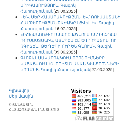
ՍՐԻԿԱՅՈՒԹՅՈՒՆ. Գագիկ
Հարությունյան
[29.08.2025]
«Ե՛Վ ՄԵՐ ՀԱՍԱՐԱԿՈՒԹՅԱՆ, ԵՎ՛ ՌՈՒՍԱՍՏԱՆԻ
ՀԱՄԲԵՐՈՒԹՅԱՆ ԲԱԺԱԿԸ ԼՑՎԵԼ Է». Գագիկ
Հարությունյան
[16.07.2025]
«ԻՇԽԱՆՈՒԹՅՈՒՆՆԵՐԸ ՔԾՆՈՒՄ ԵՆ՝ ԻՆՉՊԵՍ
ՌՈՒՍԱՍՏԱՆԻՆ, ԱՅՆՊԵՍ ԷԼ՝ ԵՎՐՈՊԱՅԻՆ, ՈՒ
ՉԳԻՏԵՆ, ԹԵ ԴԵՊԻ ՈՒՐ ԵՆ ԳՆՈՒՄ». Գագիկ
Հարությունյան
[09.06.2025]
ԳԼՈԲԱԼ ՄԱԿԱՐԴԱԿՈՒՄ ՈՐՈՇՈՒՄՆԵՐԸ
ԿԱՅԱՑՎՈՒՄ ԵՆ ԲՐԻՏԱՆԱԿԱՆ ԿԵՆՏՐՈՆՆԵՐԻ
ԿՈՂՄԻՑ. Գագիկ Հարությունյան
[27.03.2025]
Գլխավոր
⋅
Մեր մասին
© ՑԱՆՑԱՅԻՆ
ՀԵՏԱԶՈՏԱԿԱՆ ԻՆՍՏԻՏՈՒՏ