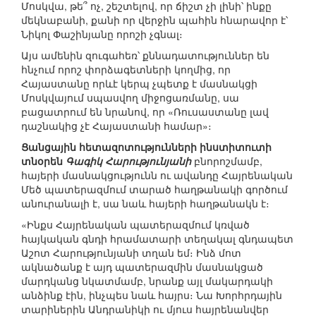
Մոսկվա, թե՞ ոչ, շեշտելով, որ ճիշտ չի լինի՝ ինքը
մեկնաբանի, քանի որ վերջին պահին հնարավոր է՝
Նիկոլ Փաշինյանը որոշի չգնալ։
Այս ամենին զուգահեռ՝ քննադատություններ են
հնչում որոշ փորձագետների կողմից, որ
Հայաստանը որևէ կերպ չպետք է մասնակցի
Մոսկվայում սպասվող միջոցառմանը, սա
բացատրում են նրանով, որ «Ռուսաստանը լավ
դաշնակից չէ Հայաստանի համար»։
Ցանցային հետազոտությունների ինստիտուտի
տնօրեն
Գագիկ Հարությունյանի
բնորոշմամբ,
հայերի մասնակցությունն ու ավանդը Հայրենական
Մեծ պատերազմում տարած հաղթանակի գործում
անուրանալի է, սա նաև հայերի հաղթանակն է։
«Ինքս Հայրենական պատերազմում կռված
հայկական գնդի հրամատարի տեղակալ գնդապետ
Աշոտ Հարությունյանի տղան եմ։ Ինձ մոտ
ակնածանք է այդ պատերազմին մասնակցած
մարդկանց նկատմամբ, նրանք այլ մակարդակի
անձինք էին, ինչպես նաև հայրս։ Նա Խորհրդային
տարիներին Անդրանիկի ու մյուս հայրենանվեր