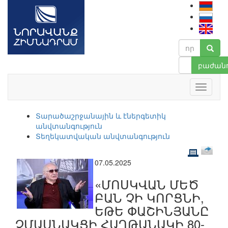
բաժանո
Տարածաշրջանային և էներգետիկ
անվտանգություն
Տեղեկատվական անվտանգություն
07.05.2025
«ՄՈՍԿՎԱՆ ՄԵԾ
ԲԱՆ ՉԻ ԿՈՐՑՆԻ,
ԵԹԵ ՓԱՇԻՆՅԱՆԸ
ՉՄԱՍՆԱԿՑԻ ՀԱՂԹԱՆԱԿԻ 80-