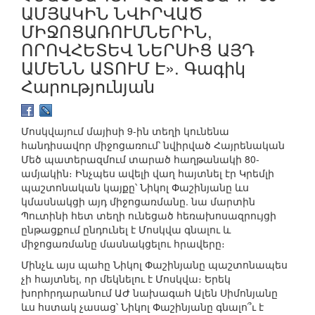
ԱՄՅԱԿԻՆ ՆՎԻՐՎԱԾ
ՄԻՋՈՑԱՌՈՒՄՆԵՐԻՆ,
ՈՐՈՎՀԵՏԵՎ ՆԵՐՍԻՑ ԱՅԴ
ԱՄԵՆՆ ԱՏՈՒՄ Է». Գագիկ
Հարությունյան
Մոսկվայում մայիսի 9-ին տեղի կունենա
հանդիսավոր միջոցառում՝ նվիրված Հայրենական
Մեծ պատերազմում տարած հաղթանակի 80-
ամյակին։ Ինչպես ավելի վաղ հայտնել էր Կրեմլի
պաշտոնական կայքը՝ Նիկոլ Փաշինյանը ևս
կմասնակցի այդ միջոցառմանը. նա մարտին
Պուտինի հետ տեղի ունեցած հեռախոսազրույցի
ընթացքում ընդունել է Մոսկվա գնալու և
միջոցառմանը մասնակցելու հրավերը։
Մինչև այս պահը Նիկոլ Փաշինյանը պաշտոնապես
չի հայտնել, որ մեկնելու է Մոսկվա։ Երեկ
խորհրդարանում ԱԺ նախագահ Ալեն Սիմոնյանը
ևս հստակ չասաց՝ Նիկոլ Փաշինյանը գնալո՞ւ է