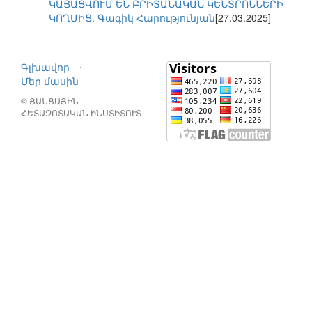
ԿԱՅԱՑՎՈՒՄ ԵՆ ԲՐԻՏԱՆԱԿԱՆ ԿԵՆՏՐՈՆՆԵՐԻ
ԿՈՂՄԻՑ. Գագիկ Հարությունյան
[27.03.2025]
Գլխավոր
⋅
Մեր մասին
© ՑԱՆՑԱՅԻՆ
ՀԵՏԱԶՈՏԱԿԱՆ ԻՆՍՏԻՏՈՒՏ