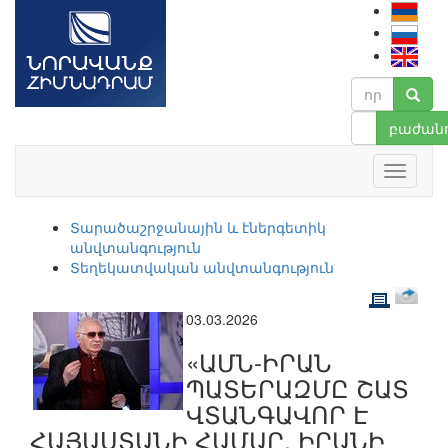
բաժանո
Տարածաշրջանային և էներգետիկ
անվտանգություն
Տեղեկատվական անվտանգություն
03.03.2026
«ԱՄՆ-ԻՐԱՆ
ՊԱՏԵՐԱԶՄԸ ՇԱՏ
ՎՏԱՆԳԱՎՈՐ Է
ՀԱՅԱՍՏԱՆԻ ՀԱՄԱՐ. ԻՐԱՆԻ