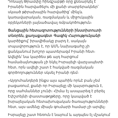
Դոնալդ Թրամփը հինգշաբթի օրը քննարկել է
Իրանին հարվածելու մի քանի տարբերակներ՝
սկսած թիրախային հարվածից՝ մինչև
կառավարական, ռազմական և միջուկային
օբյեկտների լայնածավալ ռմբակոծություն։
Ցանցային հետազոտությունների ինստիտուտի
տնօրեն, քաղաքագետ
Գագիկ Հարությունյանի
կարծիքով՝ իրավիճակը բարդ է, սակայն
տպավորություն է, որ ԱՄՆ նախագահը չի
ցանկանում խոշոր պատերազմ Իրանի հետ։
Ավելին՝ նա կարծես թե այդ հարցում
համաձայնության չի եկել Իսրայելի վարչապետի
հետ, որն ավելի շատ է հակված ռազմական
գործողություններ սկսել Իրանի դեմ։
«Այդուհանդերձ ինքս այս պահին որևէ բան չեմ
բացառում, քանի որ Իսրայելը մի կայսրություն է,
որը սահմաններ չունի։ Հիմա էլ ասպարեզ է բերել
Էփշտեյնի փաստաթղթերը, որը կապված է
իսրայելական հետախուզական ծառայությունների
հետ, այս ամենը միայն գումարի համար չի արվել։
Իսրայելը շատ հեռուն է նայում և այդպես էլ մշակում