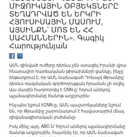
ՄԻՋՈՒԿԱՅԻՆ ՕԲՅԵԿՏՆԵՐԸ
ՏԵՂԱԴՐՎԱԾ ԵՆ ԵՐԿՐԻ
ՀՅՈՒՍԻՍԱՅԻՆ ՄԱՍՈՒՄ,
ԱՅՍԻՆՔՆ՝ ՄՈՏ ԵՆ ՀՀ
ՍԱՀՄԱՆՆԵՐԻՆ». Գագիկ
Հարությունյան
ԱՄՆ զինված ուժերը դեռևս չեն ստացել Իրանի վրա
հնարավոր հարձակման թիրախների ցանկը, ինչը
ենթադրում է, որ ԱՄՆ նախագահ Դոնալդ Թրամփը
դեռևս ռազմական գործողության հրաման չի տվել:
Այս մասին հաղոորդել է CNN-ը՝ հղում անելով
պլանավորմանը ծանոթ աղբյուրին։
Ինչպես նշում էCNN-ը, ԱՄՆ պաշտոնյաները նշում
են, որ Թրամփը շարունակում է հավատարիմ մնալ
դիվանագիտական լուծմանը։
Իսկ մինչ այդ, ABC-ն՝ հղում անելով պլանավորմանը
ծանոթ աղբյուրին, հայտնել էր, որ ԱՄՆ նախագահ