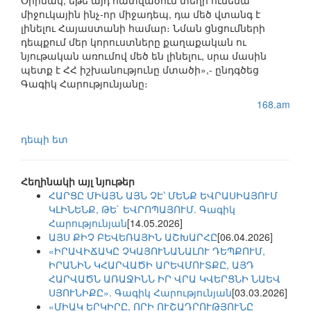
Օրինակ, եթե այդ հատվածում տեղի ունենա
միջուկային ինչ-որ միջադեպ, դա մեծ վտանգ է
լինելու Հայաստանի համար։ Նման ցնցումների
դեպքում մեր կորուստները քաղաքական ու
նյութական առումով մեծ են լինելու, սրա մասին
պետք է ՀՀ իշխանությունը մտածի»,- ընդգծեց
Գագիկ Հարությունյանը։
168.am
դեպի ետ
Հեղինակի այլ նյութեր
ՀԱՐՑԸ ՄԻԱՅՆ ԱՅՆ ՉԷ՝ ՄԵՆՔ ԵՎՐԱՍԻԱՅՈՒՄ
ԿԼԻՆԵՆՔ, ԹԵ` ԵՎՐՈՊԱՅՈՒՄ. Գագիկ
Հարությունյան
[14.05.2026]
ԱՅՍ ՔԻՉ ԲԵՎԵՌԱՅԻՆ ԱՇԽԱՐՀԸ
[06.04.2026]
«ԻՐԱՎԻՃԱԿԸ ՉԿԱՅՈՒՆԱՆԱԼՈՒ ԴԵՊՔՈՒՄ,
ԻՐԱՆԻՆ ԿՀԱՐՎԱԾԻ ԱՐԵՎՄՈՒՏՔԸ, ԱՅԴ
ՀԱՐՎԱԾՆ ԱՌԱՋԻՆՆ ԻՐ ՎՐԱ ԿՎԵՐՑՆԻ ՆԱԵՎ
ՍՅՈՒՆԻՔԸ». Գագիկ Հարությունյան
[03.03.2026]
«ՄԻԱԿ ԵՐԿԻՐԸ, ՈՐԻ ՈՒՇԱԴՐՈՒԹՅՈՒՆԸ