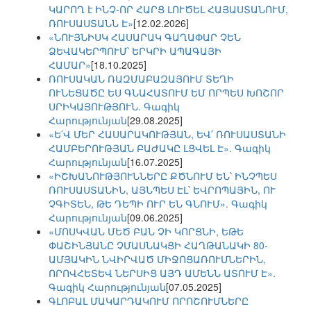
ԿԱՐՈՂ է ԻՆՉ-ՈՐ ՀԱՐՑ ԼՈՒԾԵԼ ՀԱՅԱՍՏԱՆՈՒՄ,
ՌՈՒՍԱՍՏԱՆՆ Է»
[12.02.2026]
«ՆՈՒՅՆԻՍԿ ՀԱՍԱՐԱԿ ԳԱՂԱՓԱՐ ՉԵՆ
ՁԵՎԱԿԵՐՊՈՒՄ՝ ԵՐԿՐԻ ԱՊԱԳԱՅԻ
ՀԱՄԱՐ»
[18.10.2025]
ՌՈՒՍԱԿԱՆ ՌԱԶՄԱԲԱԶԱՅՈՒՄ ՏԵՂԻ
ՈՒՆԵՑԱԾԸ ԵՍ ԳՆԱՀԱՏՈՒՄ ԵՄ ՈՐՊԵՍ ԽՈՇՈՐ
ՍՐԻԿԱՅՈՒԹՅՈՒՆ. Գագիկ
Հարությունյան
[29.08.2025]
«Ե՛Վ ՄԵՐ ՀԱՍԱՐԱԿՈՒԹՅԱՆ, ԵՎ՛ ՌՈՒՍԱՍՏԱՆԻ
ՀԱՄԲԵՐՈՒԹՅԱՆ ԲԱԺԱԿԸ ԼՑՎԵԼ Է». Գագիկ
Հարությունյան
[16.07.2025]
«ԻՇԽԱՆՈՒԹՅՈՒՆՆԵՐԸ ՔԾՆՈՒՄ ԵՆ՝ ԻՆՉՊԵՍ
ՌՈՒՍԱՍՏԱՆԻՆ, ԱՅՆՊԵՍ ԷԼ՝ ԵՎՐՈՊԱՅԻՆ, ՈՒ
ՉԳԻՏԵՆ, ԹԵ ԴԵՊԻ ՈՒՐ ԵՆ ԳՆՈՒՄ». Գագիկ
Հարությունյան
[09.06.2025]
«ՄՈՍԿՎԱՆ ՄԵԾ ԲԱՆ ՉԻ ԿՈՐՑՆԻ, ԵԹԵ
ՓԱՇԻՆՅԱՆԸ ՉՄԱՍՆԱԿՑԻ ՀԱՂԹԱՆԱԿԻ 80-
ԱՄՅԱԿԻՆ ՆՎԻՐՎԱԾ ՄԻՋՈՑԱՌՈՒՄՆԵՐԻՆ,
ՈՐՈՎՀԵՏԵՎ ՆԵՐՍԻՑ ԱՅԴ ԱՄԵՆՆ ԱՏՈՒՄ Է».
Գագիկ Հարությունյան
[07.05.2025]
ԳԼՈԲԱԼ ՄԱԿԱՐԴԱԿՈՒՄ ՈՐՈՇՈՒՄՆԵՐԸ