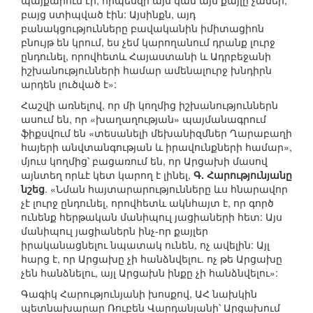
պայքարում էր, որպեսզի այս կամ այն քայլը չաներ,
բայց ստիպված էին: Այսինքն, այդ
բանակցությունները բավականին իմիտացիոն
բնույթ են կրում, ես չեմ կարողանում դրանք լուրջ
ընդունել, որովհետև Հայաստանի և Ադրբեջանի
իշխանությունների համար ամենալուրջ խնդիրն
արդեն լուծված է»:
Հաշվի առնելով, որ մի կողմից իշխանություններն
ասում են, որ «խաղաղության» պայմանագրում
ֆիքսվում են «տեսանելի մեխանիզմներ Ղարաբաղի
հայերի անվտանգության և իրավունքների համար»,
մյուս կողմից՝ բացառում են, որ Արցախի մասով
այնտեղ որևէ կետ կարող է լինել,
Գ. Հարությունյանը
նշեց
. «Նման հայտարարությունները ևս հնարավոր
չէ լուրջ ընդունել, որովհետև ակնհայտ է, որ գործ
ունենք հերթական մանիպուլ յացիաների հետ: Այս
մանիպուլ յացիաներն ինչ-որ քայլեր
իրականացնելու նպատակ ունեն, ոչ ավելին: Այլ
հարց է, որ Արցախը չի հանձնվելու. ոչ թե Արցախը
չեն հանձնելու, այլ Արցախն ինքը չի հանձնվելու»:
Գագիկ Հարությունյանի խոսքով, ԱՀ նախկին
պետնախարար Ռուբեն Վարդանյանի՝ Արցախում