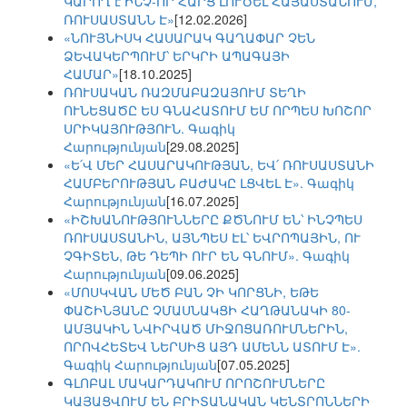
ԿԱՐՈՂ է ԻՆՉ-ՈՐ ՀԱՐՑ ԼՈՒԾԵԼ ՀԱՅԱՍՏԱՆՈՒՄ,
ՌՈՒՍԱՍՏԱՆՆ Է»
[12.02.2026]
«ՆՈՒՅՆԻՍԿ ՀԱՍԱՐԱԿ ԳԱՂԱՓԱՐ ՉԵՆ
ՁԵՎԱԿԵՐՊՈՒՄ՝ ԵՐԿՐԻ ԱՊԱԳԱՅԻ
ՀԱՄԱՐ»
[18.10.2025]
ՌՈՒՍԱԿԱՆ ՌԱԶՄԱԲԱԶԱՅՈՒՄ ՏԵՂԻ
ՈՒՆԵՑԱԾԸ ԵՍ ԳՆԱՀԱՏՈՒՄ ԵՄ ՈՐՊԵՍ ԽՈՇՈՐ
ՍՐԻԿԱՅՈՒԹՅՈՒՆ. Գագիկ
Հարությունյան
[29.08.2025]
«Ե՛Վ ՄԵՐ ՀԱՍԱՐԱԿՈՒԹՅԱՆ, ԵՎ՛ ՌՈՒՍԱՍՏԱՆԻ
ՀԱՄԲԵՐՈՒԹՅԱՆ ԲԱԺԱԿԸ ԼՑՎԵԼ Է». Գագիկ
Հարությունյան
[16.07.2025]
«ԻՇԽԱՆՈՒԹՅՈՒՆՆԵՐԸ ՔԾՆՈՒՄ ԵՆ՝ ԻՆՉՊԵՍ
ՌՈՒՍԱՍՏԱՆԻՆ, ԱՅՆՊԵՍ ԷԼ՝ ԵՎՐՈՊԱՅԻՆ, ՈՒ
ՉԳԻՏԵՆ, ԹԵ ԴԵՊԻ ՈՒՐ ԵՆ ԳՆՈՒՄ». Գագիկ
Հարությունյան
[09.06.2025]
«ՄՈՍԿՎԱՆ ՄԵԾ ԲԱՆ ՉԻ ԿՈՐՑՆԻ, ԵԹԵ
ՓԱՇԻՆՅԱՆԸ ՉՄԱՍՆԱԿՑԻ ՀԱՂԹԱՆԱԿԻ 80-
ԱՄՅԱԿԻՆ ՆՎԻՐՎԱԾ ՄԻՋՈՑԱՌՈՒՄՆԵՐԻՆ,
ՈՐՈՎՀԵՏԵՎ ՆԵՐՍԻՑ ԱՅԴ ԱՄԵՆՆ ԱՏՈՒՄ Է».
Գագիկ Հարությունյան
[07.05.2025]
ԳԼՈԲԱԼ ՄԱԿԱՐԴԱԿՈՒՄ ՈՐՈՇՈՒՄՆԵՐԸ
ԿԱՅԱՑՎՈՒՄ ԵՆ ԲՐԻՏԱՆԱԿԱՆ ԿԵՆՏՐՈՆՆԵՐԻ