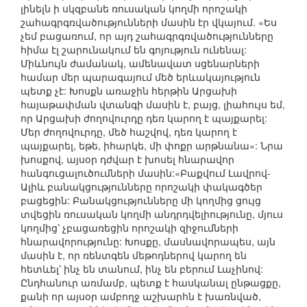
լինելն ի սկզբանե ռուսական կողմի որոշակի
շահագրգռվածությունների մասին էր վկայում. «Ես
չեմ բացառում, որ այդ շահագրգռվածությունները
հիմա էլ շարունակում են գոյություն ունենալ:
Միևնույն ժամանակ, ամենավատ սցենարների
համար մեր պարագայում մեծ երևակայություն
պետք չէ: Խոսքն առաջին հերթին Արցախի
հայաթափման վտանգի մասին է, բայց, լիահույս եմ,
որ Արցախի ժողովուրդը դեռ կարող է պայքարել:
Մեր ժողովուրդը, մեծ հաշվով, դեռ կարող է
պայքարել, եթե, իհարկե, մի փոքր արթնանա»: Նրա
խոսքով, այսօր դժվար է խոսել հնարավոր
հանգուցալուծումների մասին:«Բաքվում Լավրով-
Ալիև բանակցությունները որոշակի փակագծեր
բացեցին: Բանակցությունները մի կողմից ցույց
տվեցին ռուսական կողմի անդրդվելիությունը, մյուս
կողմից՝ չբացառեցին որոշակի զիջումների
հնարավորությունը: Խոսքը, մասնավորապես, այն
մասին է, որ ռենտգեն մեթոդներով կարող են
հետևել՝ ինչ են տանում, ինչ են բերում Լաչինով:
Ընդհանուր առմամբ, պետք է հասկանալ ընթացքը,
քանի որ այսօր ամբողջ աշխարհն է խառնված,