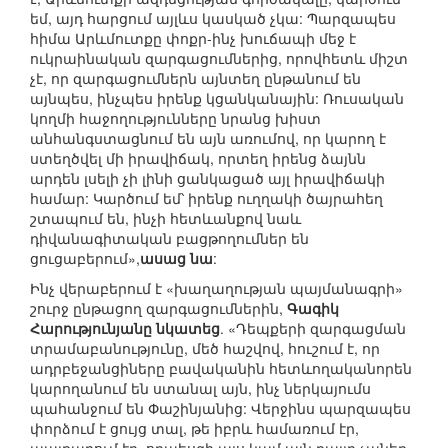
եմ, այդ հարցում այլևս կասկած չկա: Պարզապես
հիմա Արևմուտքը փոքր-ինչ խուճապի մեջ է
ուկրաինական զարգացումներից, որովհետև միշտ
չէ, որ զարգացումներն այնտեղ ընթանում են
այնպես, ինչպես իրենք կցանկանային: Ռուսական
կողմի հաջողությունները նրանց խիստ
անհանգստացնում են այն առումով, որ կարող է
ստեղծվել մի իրավիճակ, որտեղ իրենց ձայնն
արդեն լսելի չի լինի ցանկացած այլ իրավիճակի
համար: Կարծում եմ՝ իրենք ուղղակի ծայրահեղ
շտապում են, ինչի հետևանքով նաև
դիվանագիտական բացթողումներ են
ցուցաբերում»,
ասաց նա
:
Ինչ վերաբերում է «խաղաղության պայմանագրի»
շուրջ ընթացող զարգացումներին,
Գագիկ
Հարությունյանը նկատեց
. «Դեպքերի զարգացման
տրամաբանությունը, մեծ հաշվով, հուշում է, որ
ադրբեջանցիները բավականին հետևողականորեն
կարողանում են ստանալ այն, ինչ ներկայումս
պահանջում են Փաշինյանից: Վերջինս պարզապես
փորձում է ցույց տալ, թե իբրև համառում էր,