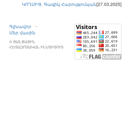
ԿՈՂՄԻՑ. Գագիկ Հարությունյան
[27.03.2025]
Գլխավոր
⋅
Մեր մասին
© ՑԱՆՑԱՅԻՆ
ՀԵՏԱԶՈՏԱԿԱՆ ԻՆՍՏԻՏՈՒՏ