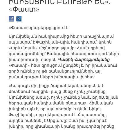
ԻՄԻՏԱՑԻՈՆ ԲՆՈՒՅԹԻ ԵՆ».
«Փաստ»
«Փաստ» օրաթերթը գրում է
Մյունխենյան հանդիպումից հետո առաջիկայում
սպասվում է Փաշինյան-Ալիև հանդիպում՝ կրկին
«արևմտյան» միջնորդությամբ: Համադրելով
զարգացումները՝ Ցանցային հետազոտությունների
ինստիտուտի տնօրեն
Գագիկ Հարությունյանը
«Փաստի» հետ զրույցում ընդգծել է, որ իրականում
գործ ունենք ոչ թե բանակցությունների, այլ
բանակցությունների իմիտացիայի հետ:
«Ես գուցե մի փոքր ծայրահեղականորեն եմ
մոտենում հարցին, բայց մենք ոչինչ չունեինք
Մյունխենից առաջ, ոչինչ չունենք նաև բրյուսել յան
հերթական հանդիպմանն ընդառաջ: Հիմնական
խնդիրն այն է, որ այս ռեժիմը՝ ի դեմս Նիկոլ
Փաշինյանի, որը ղեկավարում է Հայաստանը,
արդեն հանձնել է Արցախը: Ըստ իս, չկա որևէ
խնդիր, որը կխանգարի նրանց իրագործել իրենց