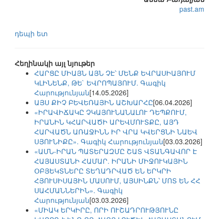
past.am
դեպի ետ
Հեղինակի այլ նյութեր
ՀԱՐՑԸ ՄԻԱՅՆ ԱՅՆ ՉԷ՝ ՄԵՆՔ ԵՎՐԱՍԻԱՅՈՒՄ
ԿԼԻՆԵՆՔ, ԹԵ` ԵՎՐՈՊԱՅՈՒՄ. Գագիկ
Հարությունյան
[14.05.2026]
ԱՅՍ ՔԻՉ ԲԵՎԵՌԱՅԻՆ ԱՇԽԱՐՀԸ
[06.04.2026]
«ԻՐԱՎԻՃԱԿԸ ՉԿԱՅՈՒՆԱՆԱԼՈՒ ԴԵՊՔՈՒՄ,
ԻՐԱՆԻՆ ԿՀԱՐՎԱԾԻ ԱՐԵՎՄՈՒՏՔԸ, ԱՅԴ
ՀԱՐՎԱԾՆ ԱՌԱՋԻՆՆ ԻՐ ՎՐԱ ԿՎԵՐՑՆԻ ՆԱԵՎ
ՍՅՈՒՆԻՔԸ». Գագիկ Հարությունյան
[03.03.2026]
«ԱՄՆ-ԻՐԱՆ ՊԱՏԵՐԱԶՄԸ ՇԱՏ ՎՏԱՆԳԱՎՈՐ Է
ՀԱՅԱՍՏԱՆԻ ՀԱՄԱՐ. ԻՐԱՆԻ ՄԻՋՈՒԿԱՅԻՆ
ՕԲՅԵԿՏՆԵՐԸ ՏԵՂԱԴՐՎԱԾ ԵՆ ԵՐԿՐԻ
ՀՅՈՒՍԻՍԱՅԻՆ ՄԱՍՈՒՄ, ԱՅՍԻՆՔՆ՝ ՄՈՏ ԵՆ ՀՀ
ՍԱՀՄԱՆՆԵՐԻՆ». Գագիկ
Հարությունյան
[03.03.2026]
«ՄԻԱԿ ԵՐԿԻՐԸ, ՈՐԻ ՈՒՇԱԴՐՈՒԹՅՈՒՆԸ