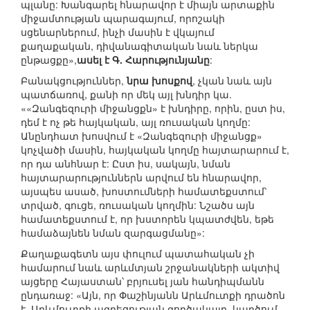
պլանը: Խանգարել հնարավոր է միայն արտաքին
միջամտության պարագայում, որոշակի
սցենարներում, ինչի մասին է վկայում
քաղաքական, դիվանագիտական նաև ներկա
ընթացքը»,
ասել է Գ. Հարությունյանը
:
Բանակցություններ,
նրա խոսքով
, չկան նաև այն
պատճառով, քանի որ մեկ այլ խնդիր կա.
««Զանգեզուրի միջանցքն» է խնդիրը, որին, ըստ իս,
դեմ է ոչ թե հայկական, այլ ռուսական կողմը:
Անընդհատ խոսվում է «Զանգեզուրի միջանցք»
կոչվածի մասին, հայկական կողմը հայտարարում է,
որ դա անհնար է: Ըստ իս, սակայն, նման
հայտարարություններն արվում են հնարավոր,
այսպես ասած, խոստումների համատեքստում՝
տրված, գուցե, ռուսական կողմին: Նշածս այն
համատեքստում է, որ խստորեն կպատժվեն, եթե
համաձայնեն նման զարգացմանը»:
Քաղաքագետն այս փուլում պատահական չի
համարում նաև արևմտյան շրջանակների ակտիվ
այցերը Հայաստան՝ բրյուսել յան հանդիպմանն
ընդառաջ: «Այն, որ Փաշինյանն Արևմուտքի դրածոն
է, Արևմուտքի ազդեցության գործակալը, կարծում