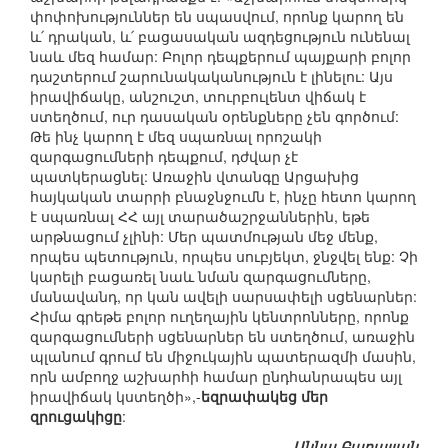
փոփոխություններ են սպասվում, որոնք կարող են
և՛ դրական, և՛ բացասական ազդեցություն ունենալ
նաև մեզ համար: Բոլոր դեպքերում պայքարի բոլոր
դաշտերում շարունակականություն է լինելու: Այս
իրավիճակը, անշուշտ, տուրբուլենտ վիճակ է
ստեղծում, ուր դասական օրենքները չեն գործում:
Թե ինչ կարող է մեզ սպառնալ որոշակի
զարգացումների դեպքում, դժվար չէ
պատկերացնել: Առաջին վտանգը Արցախից
հայկական տարրի բնաջնջումն է, ինչը հետո կարող
է սպառնալ ՀՀ այլ տարածաշրջաններին, եթե
արթնացում չլինի: Մեր պատմության մեջ մենք,
որպես պետություն, որպես սուբյեկտ, ջնջվել ենք: Չի
կարելի բացառել նաև նման զարգացումները,
մանավանդ, որ կան ավելի սարսափելի սցենարներ:
Հիմա գրեթե բոլոր ուղեղային կենտրոնները, որոնք
զարգացումների սցենարներ են ստեղծում, առաջին
պլանում գրում են միջուկային պատերազմի մասին,
որն ամբողջ աշխարհի համար ընդհանրապես այլ
իրավիճակ կստեղծի»,-
եզրափակեց մեր
զրուցակիցը
:
Աննա Բադալյան