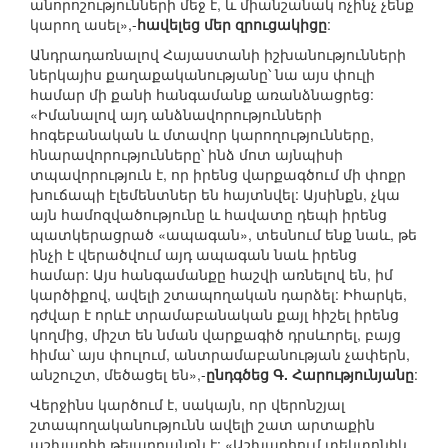
անորոշությունների մեջ է, և միանշանակ ոչինչ չենք
կարող ասել»,-
հավելեց մեր զրուցակիցը
:
Անդրադառնալով Հայաստանի իշխանությունների
ներկայիս քաղաքականությանը՝ նա այս փուլի
համար մի քանի հանգամանք առանձնացրեց:
«Իմանալով այդ անձնավորությունների
հոգեբանական և մտավոր կարողությունները,
հնարավորությունները՝ ինձ մոտ այնպիսի
տպավորություն է, որ իրենց վարքագծում մի փոքր
խուճապի էլեմենտներ են հայտնվել: Այսինքն, չկա
այն համոզվածությունը և հավատը դեպի իրենց
պատկերացրած «ապագան», տեսնում ենք նաև, թե
ինչի է վերածվում այդ ապագան նաև իրենց
համար: Այս հանգամանքը հաշվի առնելով են, իմ
կարծիքով, ավելի շտապողական դարձել: Իհարկե,
դժվար է որևէ տրամաբանական քայլ հիշել իրենց
կողմից, միշտ են նման վարքագիծ դրսևորել, բայց
հիմա՝ այս փուլում, անտրամաբանության չափերն,
անշուշտ, մեծացել են»,-
ընդգծեց Գ. Հարությունյանը
:
Վերջինս կարծում է, սակայն, որ վերոնշյալ
շտապողականությունն ավելի շատ արտաքին
աշխարհի թելադրանքն է: «Աշխարհում տեկտոնիկ