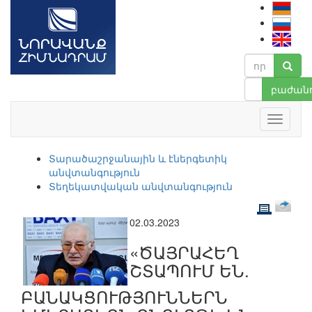
բաժանո
Տարածաշրջանային և էներգետիկ
անվտանգություն
Տեղեկատվական անվտանգություն
02.03.2023
«ԾԱՅՐԱՀԵՂ
ՇՏԱՊՈՒՄ ԵՆ.
ԲԱՆԱԿՑՈՒԹՅՈՒՆՆԵՐՆ