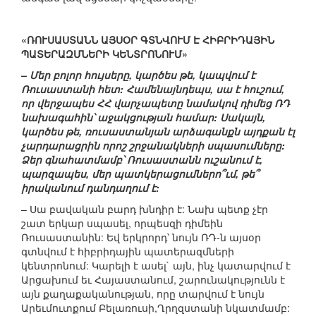
«ՌՈՒՍԱՍՏԱՆՆ ԱՅՍՕՐ ԳՏՆՎՈՒՄ Է ՀԻԲՐԻԴԱՅԻՆ
ՊԱՏԵՐԱԶՄՆԵՐԻ ԿԵՆՏՐՈՆՈՒՄ»
– Մեր բոլոր հույսերը, կարծես թե, կապվում է
Ռուսաստանի հետ: Համենայնդեպս, սա է հուշում,
որ վերջապես ՀՀ վարչապետը նամակով դիմեց ՌԴ
նախագահին՝ աջակցության համար: Սակայն,
կարծես թե, ռուսաստանյան արձագանքն այդքան էլ
չարդարացրին որոշ շրջանակների սպասումները:
Ձեր գնահատմամբ՝ Ռուսաստանն ուշանում է,
պարզապես, մեր պատկերացումներո՞ւմ, թե՞
իրականում դանդաղում է:
– Սա բավական բարդ խնդիր է: Նախ պետք չէր
շատ երկար սպասել, որպեսզի դիմեին
Ռուսաստանին: Եվ երկրորդ՝ նույն ՌԴ-ն այսօր
գտնվում է հիբրիդային պատերազմների
կենտրոնում: Կարելի է ասել` այն, ինչ կատարվում է
Արցախում եւ Հայաստանում, շարունակությունն է
այն քաղաքականության, որը տարվում է նույն
Արեւմուտքում Բելառուսի,Ղրղզստանի նկատմամբ: