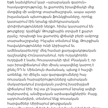
Եթե նախկինում կար «արաբական գարուն»
հասկացողությունը, եւ քաոտիկ իրավիճակի մեջ
մտցվեց մի ամբողջ տարածաշրջան, ապա այսօր
իսլամական պետության ֆունկցիաները, որոնք
կատարում էին նրանք դեմոկրատական
փոփոխությունների ներքո, հիմա կատարում են
թուրքերը: Այսինքն՝ Թուրքիային տրված է քարտ
բլանշ, որպեսզի նա քաոտիկ վիճակի բերի ամբողջ
տարածաշրջանը: Ինչպես տեսնում ենք, Թուրքիան
հավակնություններ ունի Լիբիայում եւ
ամենակարեւորը՝ մեզ համար քաղաքակրթական
դաշնակից Հունաստանում, որն ուղակիորեն
ուղղված է նաեւ Ռուսաստանի դեմ: Բնական է, որ
այս իրավիճակում մեր միակ ապավենը կարող է
լինել ՌԴ-ն: Միեւնույն ժամանակ, պետք է հաշվի
առնենք, որ մինչեւ այս զարգացումները հայ-
ռուսական հարաբերությունները պետական
մակարդակում բավական չափով խարխլված
վիճակում էին: Եվ սա չի նպաստում նրանց ավելի
օպերատիվ, անմիջական արձագանքներին: Բայց,
այդուհանդերձ, տեսնում ենք ռուսական
հարվածներ Սիրիայում թուրքական