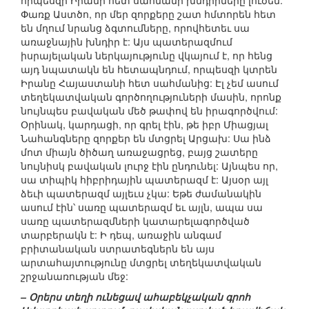
որպեսզի Իրանի հետ սահմանի խնդիրները լուծեն:
Փառք Աստծո, որ մեր զորքերը շատ հմտորեն հետ
են մղում նրանց ձգտումները, որովհետեւ սա
առաջնային խնդիր է: Այս պատերազմում
իսրայելական ներկայությունը վկայում է, որ հենց
այդ նպատակն են հետապնդում, որպեսզի կտրեն
Իրանը Հայաստանի հետ սահմանից: Էլ չեմ ասում
տեղեկատվական գործողություների մասին, որոնք
նույնպես բավական մեծ թափով են իրագործվում:
Օրինակ, կարդացի, որ գրել էին, թե իբր Միացյալ
Նահանգները զորքեր են մտցրել Արցախ: Սա ինձ
մոտ միայն ծիծաղ առաջացրեց, բայց շատերը
նույնիսկ բավական լուրջ էին ընդունել: Այնպես որ,
սա տիպիկ հիբրիդային պատերազմ է: Այսօր այլ
ձեւի պատերազմ այլեւս չկա: Եթե ժամանակին
ասում էին՝ սառը պատերազմ եւ այլն, ապա սա
սառը պատերազմների կատարելագործված
տարբերակն է: Ի դեպ, առաջին անգամ
բրիտանական ստրատեգներն են այս
արտահայտությունը մտցրել տեղեկատվական
շրջանառության մեջ:
– Օրերս տեղի ունեցավ ահաբեկչական գրոհ