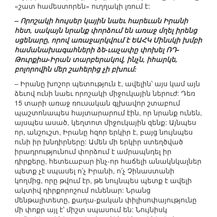
«շատ համեստորեն» ուղղակի լռում է:
– Որոշակի հույսեր կային նաեւ հարեւան Իրանի
հետ, սակայն նրանք փորձում են առաջ մղել իրենց
սցենարը, որով առաջարկվում է ԵԱՀԿ Մինսկի խմբի
համանախագահների ձե-ւաչափը փոխել ՌԴ-
Թուրքիա-Իրան տարբերակով, ինչն, իհարկե,
բոլորովին մեր շահերից չի բխում:
– Իրանը խոշոր պետություն է, ավելին՝ այս կամ այն
ձեւով ունի նաեւ որոշակի միջուկային ներուժ: Դեռ
15 տարի առաջ ռուսական գլխավոր շտաբում
պաշտոնապես հայտարարում էին, որ նրանք ունեն,
այսպես ասած, կեղտոտ միջուկային զենք: Այնպես
որ, անշուշտ, Իրանը հզոր երկիր է, բայց նույնպես
ունի իր խնդիրները: Ամեն մի երկիր ստեղծված
իրադրությունում փորձում է ամրապնդել իր
դիրքերը, հետեւաբար ինչ-որ հաճելի անակնկալներ
պետք չէ սպասել ո՛չ Իրանի, ո՛չ Չինաստանի
կողմից, որը թվում էր, թե նույնպես պետք է ավելի
ակտիվ դիրքորոշում ունենար: Նրանց
մենթալիտետը, քաղա-քական փիլիսոփայությունը
մի փոքր այլ է՝ միշտ սպասում են: Նույնիսկ