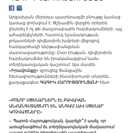
Արցախյան մերօրյա պատերազմի բնույթը կամաց-
կամաց փոխվում է: Թշնամին վերջին օրերին
ընտրել է ոչ թե մասշտաբային հարձակումների, այլ
ահաբեկիչների, հատուկ նշանակության
ջոկատների դիվերսիոն խմբերի միջոցով
հանկարծակի ներթափանցման
մարտավարությունը: Ըստ էության, դիվերսիոն
հարձակումներ են իրականացվում նաեւ
տեղեկատվական դաշտում: Այս մասին
«Իրավունքը»
զրուցեց Ցանցային
հետազոտությունների ինստիտուտի տնօրեն,
քաղաքագետ
ԳԱԳԻԿ ՀԱՐՈՒԹՅՈՒՆՅԱՆԻ
հետ:
«ԲՈԼՈՐ ՍՑԵՆԱՐՆԵՐՆ ԷԼ ԲԱՎԱԿԱՆ
ԱՆՀԱՆԳՍՏԱՑՆՈՂ ԵՆ, ԱՆԳԱՄ ԼԱՎ ՍՑԵՆԱՐ
ԿՈՉՎԱԾՆԵՐԸ»
– Պարոն Հարությունյան, կարելի՞ է ասել, որ
առաջնագծում եւ տեղեկատվական ճակատում
այսօր ունենք հիբրիդային պատերազմ: