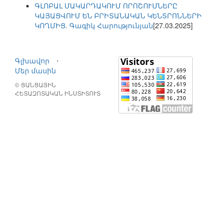
ԳԼՈԲԱԼ ՄԱԿԱՐԴԱԿՈՒՄ ՈՐՈՇՈՒՄՆԵՐԸ
ԿԱՅԱՑՎՈՒՄ ԵՆ ԲՐԻՏԱՆԱԿԱՆ ԿԵՆՏՐՈՆՆԵՐԻ
ԿՈՂՄԻՑ. Գագիկ Հարությունյան
[27.03.2025]
Գլխավոր
⋅
Մեր մասին
© ՑԱՆՑԱՅԻՆ
ՀԵՏԱԶՈՏԱԿԱՆ ԻՆՍՏԻՏՈՒՏ