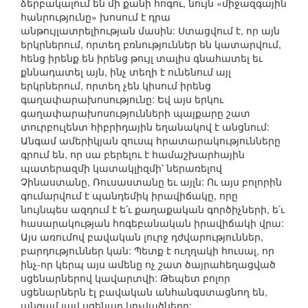
ձերբակալում են մի քանի հոգու, նույն «միջազգային
հանրությունը» խոսում է դրա
անթույլատրելիության մասին: Ստացվում է, որ այն
երկրներում, որտեղ բռնություններ են կատարվում,
հենց իրենք են իրենց թույլ տալիս գնահատել եւ
քննադատել այն, ինչ տեղի է ունենում այլ
երկրներում, որտեղ չեն կիսում իրենց
գաղափարախոսությունը: Եվ այս երկու
գաղափարախոսությունների պայքարը շատ
տուրբուլենտ հիբրիդային եղանակով է անցնում:
Անգամ ամերիկյան զուսպ հրատարակությունները
գրում են, որ սա բերելու է համաշխարհային
պատերազմի կատակլիզմի՝ ներառելով
Չինաստանը, Ռուսաստանը եւ այլն: Ու այս բոլորին
գումարվում է պանդեմիկ իրավիճակը, որը
նույնպես ազդում է ե՛ւ քաղաքական գործիչների, ե՛ւ
հասարակության հոգեբանական իրավիճակի վրա:
Այս առումով բավական լուրջ դժվարություններ,
բարդություններ կան: Պետք է ուղղակի հուսալ, որ
ինչ-որ կերպ այս ամենը ոչ շատ ծայրահեղացված
սցենարներով կավարտվի: Թեպետ բոլոր
սցենարներն էլ բավական անհանգստացնող են,
անգամ լավ սցենար կոչվածները: