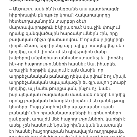
– Անշուշտ, ավելին՝ ի սկզբանե այս պատերազմը
հիբրիդային բնույթ էր կրում: Հակառակորդը
հետեւողականորեն տարբեր ձեւի
մարտավարություն է կիրառում: Առաջին փուլում
դրանք զանգվածային հարձակումներն էին, որը
բավական ճիշտ գնահատվում է՝ որպես բլիցկրիգի
փորձ: Հետո, երբ իրենց այդ ալիքը հանգեցվեց մեր
կողմից, այժմ փորձում են դիվերսիոն մանր
խմբերով անընդհատ անհանգստացնել եւ փորձել
ինչ-որ հաջողությունների հասնել: Սա, իհարկե,
առաջին հերթին վկայում է այն մասին, որ
ադրբեջանական բանակը ղեկավարվում է ոչ միայն
ադրբեջանական սպայակազմի եւ գլխավոր շտաբի
կողմից, այլ նաեւ թուրքական, ինչու ոչ, նաեւ
իսրայելական ռազմական մասնագետների կողմից,
որոնք բավական հմտորեն փորձում են գտնել թույլ
կետերը: Բայց շնորհիվ մեր պաշտպանության
բանակի՝ մեր հրամանատարների եւ զինվորների
ջանքերի, առայժմ մեծ հաջողությունների, կարելի է
ասել, չեն հասնում: Նրանց հիմնական նպատակն
էր հասնել հաջողության հարավային ուղղությամբ,