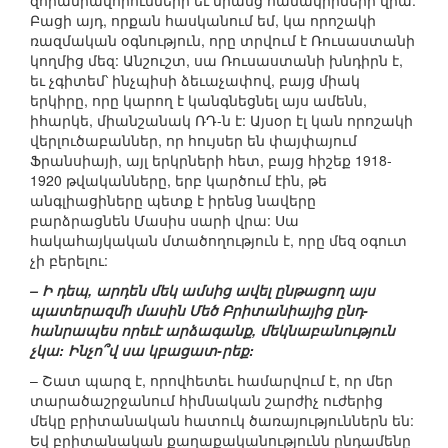
զորամիավորումների եւ նրանց համակիրների վրա:
Բացի այդ, որքան հասկանում եմ, կա որոշակի
ռազմական օգնություն, որը տրվում է Ռուսաստանի
կողմից մեզ: Անշուշտ, սա Ռուսաստանի խնդիրն է,
եւ չգիտեմ՝ ինչպիսի ձեւաչափով, բայց միակ
երկիրը, որը կարող է կանգնեցնել այս ամենն,
իհարկե, միանշանակ ՌԴ-ն է: Այսօր էլ կան որոշակի
վերլուծաբաններ, որ հույսեր են փայփայում
Ֆրանսիայի, այլ երկրների հետ, բայց հիշեք 1918-
1920 թվականները, երբ կարծում էին, թե
անգլիացիները պետք է իրենց նավերը
բարձրացնեն Մասիս սարի վրա: Սա
հակահայկական մտածողություն է, որը մեզ օգուտ
չի բերելու:
– Ի դեպ, արդեն մեկ ամսից ավել ընթացող այս
պատերազմի մասին Մեծ Բրիտանիայից ընդ-
հանրապես որեւէ արձագանք, մեկնաբանություն
չկա: Ինչո՞վ սա կբացատ-րեք:
– Շատ պարզ է, որովհետեւ համարվում է, որ մեր
տարածաշրջանում հիմնական շարժիչ ուժերից
մեկը բրիտանական հատուկ ծառայություններն են:
Եվ բրիտանական քաղաքականությունն ընդամենը