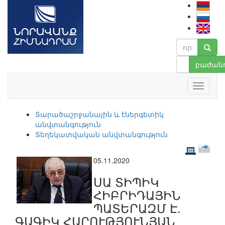
բաժանո
Տարածաշրջանային և էներգետիկ
անվտանգություն
Տեղեկատվական անվտանգություն
05.11.2020
ՍԱ ՏԻՊԻԿ
ՀԻԲՐԻԴԱՅԻՆ
ՊԱՏԵՐԱԶՄ Է.
ԳԱԳԻԿ ՀԱՐՈՒԹՅՈՒՆՅԱՆ