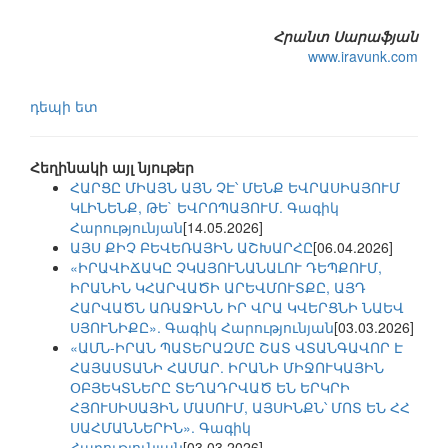
Հրանտ Սա
րաֆյան
www.iravunk.com
դեպի ետ
Հեղինակի այլ նյութեր
ՀԱՐՑԸ ՄԻԱՅՆ ԱՅՆ ՉԷ՝ ՄԵՆՔ ԵՎՐԱՍԻԱՅՈՒՄ
ԿԼԻՆԵՆՔ, ԹԵ` ԵՎՐՈՊԱՅՈՒՄ. Գագիկ
Հարությունյան
[14.05.2026]
ԱՅՍ ՔԻՉ ԲԵՎԵՌԱՅԻՆ ԱՇԽԱՐՀԸ
[06.04.2026]
«ԻՐԱՎԻՃԱԿԸ ՉԿԱՅՈՒՆԱՆԱԼՈՒ ԴԵՊՔՈՒՄ,
ԻՐԱՆԻՆ ԿՀԱՐՎԱԾԻ ԱՐԵՎՄՈՒՏՔԸ, ԱՅԴ
ՀԱՐՎԱԾՆ ԱՌԱՋԻՆՆ ԻՐ ՎՐԱ ԿՎԵՐՑՆԻ ՆԱԵՎ
ՍՅՈՒՆԻՔԸ». Գագիկ Հարությունյան
[03.03.2026]
«ԱՄՆ-ԻՐԱՆ ՊԱՏԵՐԱԶՄԸ ՇԱՏ ՎՏԱՆԳԱՎՈՐ Է
ՀԱՅԱՍՏԱՆԻ ՀԱՄԱՐ. ԻՐԱՆԻ ՄԻՋՈՒԿԱՅԻՆ
ՕԲՅԵԿՏՆԵՐԸ ՏԵՂԱԴՐՎԱԾ ԵՆ ԵՐԿՐԻ
ՀՅՈՒՍԻՍԱՅԻՆ ՄԱՍՈՒՄ, ԱՅՍԻՆՔՆ՝ ՄՈՏ ԵՆ ՀՀ
ՍԱՀՄԱՆՆԵՐԻՆ». Գագիկ
Հարությունյան
[03.03.2026]