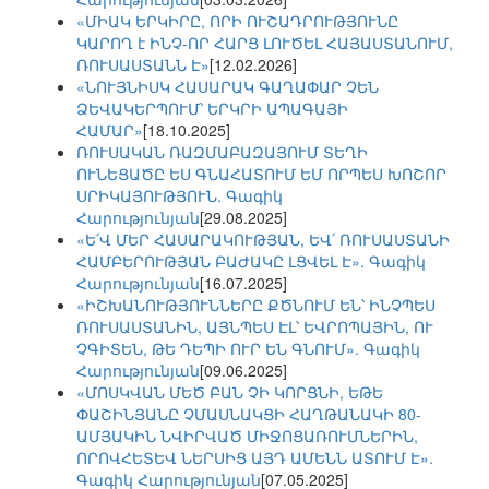
«ՄԻԱԿ ԵՐԿԻՐԸ, ՈՐԻ ՈՒՇԱԴՐՈՒԹՅՈՒՆԸ
ԿԱՐՈՂ է ԻՆՉ-ՈՐ ՀԱՐՑ ԼՈՒԾԵԼ ՀԱՅԱՍՏԱՆՈՒՄ,
ՌՈՒՍԱՍՏԱՆՆ Է»
[12.02.2026]
«ՆՈՒՅՆԻՍԿ ՀԱՍԱՐԱԿ ԳԱՂԱՓԱՐ ՉԵՆ
ՁԵՎԱԿԵՐՊՈՒՄ՝ ԵՐԿՐԻ ԱՊԱԳԱՅԻ
ՀԱՄԱՐ»
[18.10.2025]
ՌՈՒՍԱԿԱՆ ՌԱԶՄԱԲԱԶԱՅՈՒՄ ՏԵՂԻ
ՈՒՆԵՑԱԾԸ ԵՍ ԳՆԱՀԱՏՈՒՄ ԵՄ ՈՐՊԵՍ ԽՈՇՈՐ
ՍՐԻԿԱՅՈՒԹՅՈՒՆ. Գագիկ
Հարությունյան
[29.08.2025]
«Ե՛Վ ՄԵՐ ՀԱՍԱՐԱԿՈՒԹՅԱՆ, ԵՎ՛ ՌՈՒՍԱՍՏԱՆԻ
ՀԱՄԲԵՐՈՒԹՅԱՆ ԲԱԺԱԿԸ ԼՑՎԵԼ Է». Գագիկ
Հարությունյան
[16.07.2025]
«ԻՇԽԱՆՈՒԹՅՈՒՆՆԵՐԸ ՔԾՆՈՒՄ ԵՆ՝ ԻՆՉՊԵՍ
ՌՈՒՍԱՍՏԱՆԻՆ, ԱՅՆՊԵՍ ԷԼ՝ ԵՎՐՈՊԱՅԻՆ, ՈՒ
ՉԳԻՏԵՆ, ԹԵ ԴԵՊԻ ՈՒՐ ԵՆ ԳՆՈՒՄ». Գագիկ
Հարությունյան
[09.06.2025]
«ՄՈՍԿՎԱՆ ՄԵԾ ԲԱՆ ՉԻ ԿՈՐՑՆԻ, ԵԹԵ
ՓԱՇԻՆՅԱՆԸ ՉՄԱՍՆԱԿՑԻ ՀԱՂԹԱՆԱԿԻ 80-
ԱՄՅԱԿԻՆ ՆՎԻՐՎԱԾ ՄԻՋՈՑԱՌՈՒՄՆԵՐԻՆ,
ՈՐՈՎՀԵՏԵՎ ՆԵՐՍԻՑ ԱՅԴ ԱՄԵՆՆ ԱՏՈՒՄ Է».
Գագիկ Հարությունյան
[07.05.2025]