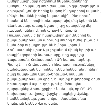
ամերիկացիները դժգոհում են չինացիներից՝
ասելով, որ նրանց մոտ ժամանակի զգացողություն
գոյություն չունի: Իրենք կարող են դարերով սպասել
մինչեւ հասնեն իրենց նպատակին: Ընդ որում՝
հասնում են, որովհետեւ այսօր թիվ մեկ երկիրն են:
Հետեւաբար, պետք է շատ լուրջ զբաղվենք մեր
դաշնակիցներով, որն առաջին հերթին
Ռուսաստանն է՝ իր հնարավորություններով եւ
քաղաքակրթական առումով մոտիկ է մեզ, ինչպես
նաեւ ձեր ուշադրությունն եմ հրավիրում
Հունաստանի վրա: Այս շրջանում միակ երկրի ար-
տաքին գործերի նախարարը, որը այցելեց
Հայաստան, Հունաստանի ԱԳ նախարարն էր:
Պարզ է, որ Հունաստանի հնարավորությունները
սահմանափակ են, իրենք ունեն իրենց խնդիրները,
բայց եւ այն-պես Աթենք-Երեւան-Մոսկվան
քաղաքակրթական գիծ է, եւ պետք է փորձենք գոնե
հետագայում այս ուղղությունը մեծապես
զարգացնել: Հետաքրքիր է նաեւ այն, որ ՌԴ ԱԳ
նախարար Լավրովը վերջերս այցելեց Աթենք,
համենայնդեպս, շատ երկար ժամանակ նա
երբեւիցե Աթենք չէր այցելել: