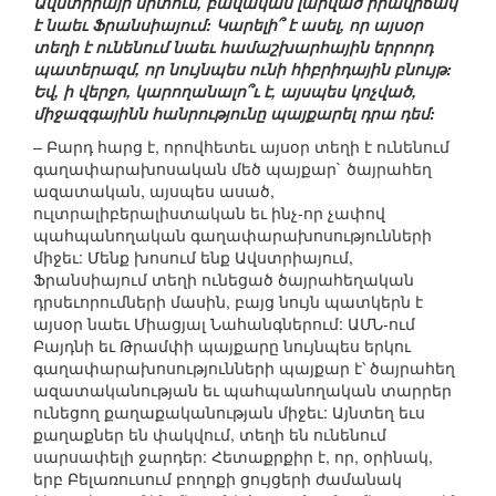
Ավստրիայի սրտում, բավական լարված իրավիճակ
է նաեւ Ֆրանսիայում: Կարելի՞ է ասել, որ այսօր
տեղի է ունենում նաեւ համաշխարհային երրորդ
պատերազմ, որ նույնպես ունի հիբրիդային բնույթ:
Եվ, ի վերջո, կարողանալո՞ւ է, այսպես կոչված,
միջազգայինն հանրությունը պայքարել դրա դեմ:
– Բարդ հարց է, որովհետեւ այսօր տեղի է ունենում
գաղափարախոսական մեծ պայքար` ծայրահեղ
ազատական, այսպես ասած,
ուլտրալիբերալիստական եւ ինչ-որ չափով
պահպանողական գաղափարախոսությունների
միջեւ: Մենք խոսում ենք Ավստրիայում,
Ֆրանսիայում տեղի ունեցած ծայրահեղական
դրսեւորումների մասին, բայց նույն պատկերն է
այսօր նաեւ Միացյալ Նահանգներում: ԱՄՆ-ում
Բայդնի եւ Թրամփի պայքարը նույնպես երկու
գաղափարախոսությունների պայքար է՝ ծայրահեղ
ազատականության եւ պահպանողական տարրեր
ունեցող քաղաքականության միջեւ: Այնտեղ եւս
քաղաքներ են փակվում, տեղի են ունենում
սարսափելի ջարդեր: Հետաքրքիր է, որ, օրինակ,
երբ Բելառուսում բողոքի ցույցերի ժամանակ