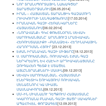
ՆՈՐ ՏՐԱՆՍՊՈՐՏԱՅԻՆ ՆԱԽԱԳԾԵՐ
ՏԱՐԱԾԱՇՐՋԱՆՈՒՄ
[26.05.2014]
ԻՐԱՆ – ՀԱՅԱՍՏԱՆ ՏԱՐԱՆՑԻԿ ԳԱԶԱՄՈՒՂ
(ԴԻՍԿՈՒՐՍԻ ՆԵՆԳԱՓՈԽՈՒՄ)
[17.03.2014]
ԻՐԱՆԱԿԱՆ ԳԱԶԻ ՀԵՌԱՆԿԱՐՆԵՐԸ
ՀԱՅԱՍՏԱՆՈՒՄ
[06.02.2014]
«ՆՈՐԱՎԱՆՔ» ԳԿՀ ՓՈԽՏՆՕՐԵՆ ՍԵՎԱԿ
ՍԱՐՈՒԽԱՆՅԱՆԸ` ԱՐՄՆՅՈՒԶ ԼՐԱՏՎԱԿԱՆ
ՀԵՌՈՒՍՏԱԱԼԻՔԻ «ԲԱՆԱՁԵՎ» ՀԵՂԻՆԱԿԱՅԻՆ
ՀԱՂՈՐԴՄԱՆ ՀՅՈՒՐ
[23.12.2013]
ԷԺԱՆ ԻՐԱՆԱԿԱՆ ԳԱԶԻ ՄԻՖԵՐԸ
[18.12.2013]
Ս. ՍԱՐՈՒԽԱՆՅԱՆ. ՌՈՒՍԱԿԱՆ ԷԺԱՆ ԳԱԶ
ՆԵՐԿՐԵԼՈՒՆ ԵՎ ՀԱԷԿ-Ի ԱՐԴԻԱԿԱՆԱՑՄԱՆԸ
ԶՈՒԳԱՀԵՌ ՊԵՏՔ Է ՄՏԱԾԵԼ
ԱՅԼԸՆՏՐԱՆՔՆԵՐԻ ՄԱՍԻՆ
[09.12.2013]
ՍԵՎԱԿ ՍԱՐՈՒԽԱՆՅԱՆ. ՀԱՅԱՍՏԱՆԻ
ԷՆԵՐԳԵՏԻԿ ՇՈՒԿԱՅՈՒՄ ՌՈՒՍԱԿԱՆ
ՄԵՆԱՇՆՈՐՀ ԿԱ ՄԻԱՅՆ
ՄԱՍՆԱԿԻՈՐԵՆ
[09.12.2013]
ՄՄ–ԻՆ ՄԻԱՆԱԼՈՒ ԴԵՊՔՈՒՄ ՀԱՅԱՍՏԱՆԸ
ԿԿԱՐՈՂԱՆԱ ԲՆԱԿԱՆ ԳԱԶԻ ՑԱԾՐ ՍԱԿԱԳՆԵՐ
ԱՊԱՀՈՎԵԼ. ՓՈՐՁԱԳԵՏ
[12.09.2013]