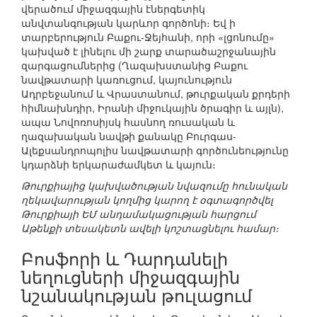
վերածում միջազգային էներգետիկ
անվտանգության կարևոր գործոնի։ Եվ ի
տարբերություն Բաքու-Ջեյհանի, որի «լցոնումը»
կախված է լինելու մի շարք տարածաշրջանային
զարգացումներից (Ղազախստանից Բաքու
նավթատարի կառուցում, կայունություն
Ադրբեջանում և Վրաստանում, թուրքական քրդերի
հիմնախնդիր, Իրանի միջուկային ծրագիր և այլն),
ապա Նովոռոսիյսկ հասնող ռուսական և
ղազախական նավթի քանակը Բուրգաս-
Ալեքսանդրոպոլիս նավթատարի գործունեությունը
կդարձնի երկարաժամկետ և կայուն։
Թուրքիայից կախվածության նվազումը հունական
ղեկավարության կողմից կարող է օգտագործվել
Թուրքիայի ԵՄ անդամակացության հարցում
Աթենքի տեսակետն ավելի կոշտացնելու համար։
Բոսֆորի և Դարդանելի
նեղուցների միջազգային
նշանակության թուլացում