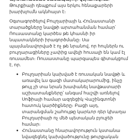
Թուրքիայի դեպքում այս երկու հենաքարերի
խարխլումն ակնհայտ է։
Օգտագործելով Բուլղարիայի և Հունաստանի
տարածքները նավթի արտահանման համար`
Ռուսաստանը կարծես թե կհասնի իր
նպատակների իրագործմանը։ Սա
պայմանավորված է ոչ թե նրանով, որ հույներն ու
բուլղարացիները չափից ավելի հուսալի են կամ էլ
ռուսամետ։ Ռուսաստանը պարզապես գիտակցում
է, որ.
Բուլղարիան կախված է ռուսական նավթի և
առավել ևս գազի մատակարարումից, ինչը
թույլ չի տա նրան խափանել նավթատարի
աշխատանքները՝ անգամ հաշվի առնելով
Սոֆիայի համար ազդեցիկ Վաշինգտոնի
հատուկ կարծիքները։ Բացի այդ,
տարանցման շահույթը կարևոր դեր կխաղա
Բուլղարիայի ոչ մեծ պետական բյուջեի
համար։
Հունաստանը հնարավորություն կստանա
նվազեցնել կախվածությունը թուրքական