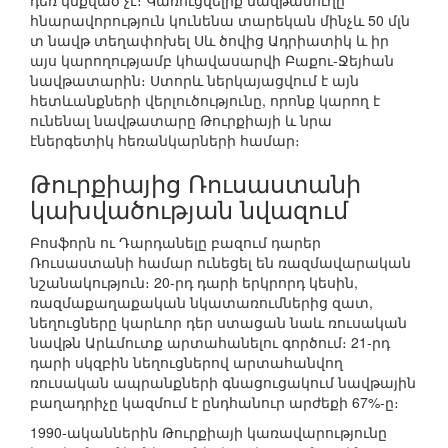
դեռ կնքված չէ։ Կառուցվելիք նավթամուղը
հնարավորություն կունենա տարեկան մինչև 50 մլն
տ նավթ տեղափոխել Սև ծովից Ադրիատիկ և իր
այս կարողությամբ կհավասարվի Բաքու-Ջեյհան
նավթատարին։ Ստորև ներկայացվում է այն
հետևանքների վերլուծությունը, որոնք կարող է
ունենալ նավթատարը Թուրքիայի և նրա
էներգետիկ հեռանկարների համար։
Թուրքիայից Ռուսաստանի
կախվածության նվազում
Բոսֆորն ու Դարդանելը բազում դարեր
Ռուսաստանի համար ունեցել են ռազմավարական
նշանակություն։ 20-րդ դարի երկրորդ կեսին,
ռազմաքաղաքական նկատառումներից զատ,
նեղուցները կարևոր դեր ստացան նաև ռուսական
նավթն Արևմուտք արտահանելու գործում։ 21-րդ
դարի սկզբին նեղուցներով արտահանվող
ռուսական ապրանքների գնացուցակում նավթային
բաղադրիչը կազմում է ընդհանուր արժեքի 67%-ը։
1990-ականներին Թուրքիայի կառավարությունը