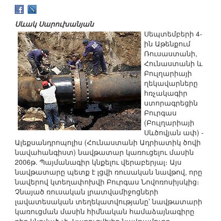
Սևակ Սարուխանյան
Սեպտեմբերի 4-
ին Աթենքում
Ռուսաստանի,
Հունաստանի և
Բուլղարիայի
ղեկավարները
հռչակագիր
ստորագրեցին
Բուրգաս
(Բուլղարիայի
Սևծովյան ափ) -
Ալեքսանդրոպոլիս (Հունաստանի Ադրիատիկ ծովի
նավահանգիստ) նավթատար կառուցելու մասին
2006թ. Պայմանագիր կնքելու վերաբերյալ։ Այս
նավթատարը պետք է լցվի ռուսական նավթով, որը
նավերով կտեղափոխվի Բուրգաս Նովոռոսիյսկից։
Չնայած ռուսական լրատվամիջոցների
լավատեսական տեղեկատվությանը՝ նավթատարի
կառուցման մասին հիմնական համաձայնագիրը