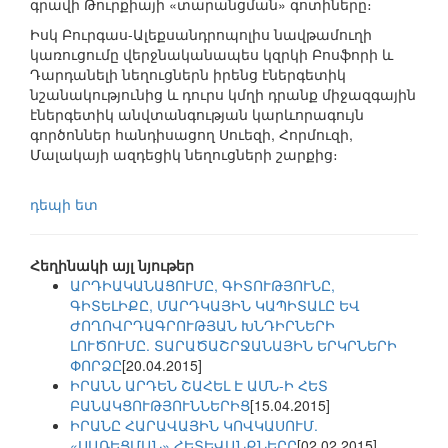
գրավի Թուրքիայի «տարանցման» գոտիները։
Իսկ Բուրգաս-Ալեքսանդրոպոլիս նավթամուղի
կառուցումը վերջնականապես կզրկի Բոսֆորի և
Դարդանելի նեղուցներն իրենց էներգետիկ
նշանակությունից և դուրս կմղի դրանք միջազգային
էներգետիկ անվտանգության կարևորագույն
գործոններ հանդիսացող Սուեզի, Հորմուզի,
Մալակայի ազդեցիկ նեղուցների շարքից։
դեպի ետ
Հեղինակի այլ նյութեր
ԱՐԴԻԱԿԱՆԱՑՈՒՄԸ, ԳԻՏՈՒԹՅՈՒՆԸ,
ԳԻՏԵԼԻՔԸ, ՄԱՐԴԿԱՅԻՆ ԿԱՊԻՏԱԼԸ ԵՎ
ԺՈՂՈՎՐԴԱԳՐՈՒԹՅԱՆ ԽՆԴԻՐՆԵՐԻ
ԼՈՒԾՈՒՄԸ. ՏԱՐԱԾԱՇՐՋԱՆԱՅԻՆ ԵՐԿՐՆԵՐԻ
ՓՈՐՁԸ
[20.04.2015]
ԻՐԱՆՆ ԱՐԴԵՆ ՇԱՀԵԼ Է ԱՄՆ-Ի ՀԵՏ
ԲԱՆԱԿՑՈՒԹՅՈՒՆՆԵՐԻՑ
[15.04.2015]
ԻՐԱՆԸ ՀԱՐԱՎԱՅԻՆ ԿՈՎԿԱՍՈՒՄ.
«ՍԱՌԵՑՄԱՆ» ՀԵՏԵՎԱՆՔՆԵՐԸ
[02.02.2015]