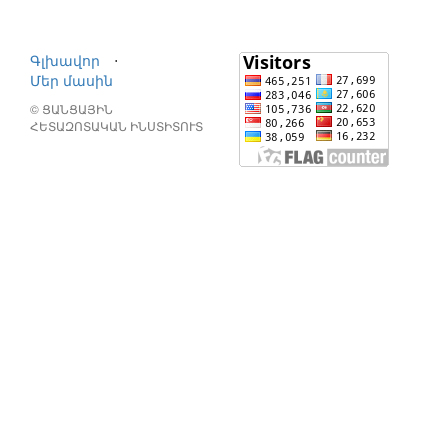
Գլխավոր
⋅
Մեր մասին
© ՑԱՆՑԱՅԻՆ
ՀԵՏԱԶՈՏԱԿԱՆ ԻՆՍՏԻՏՈՒՏ