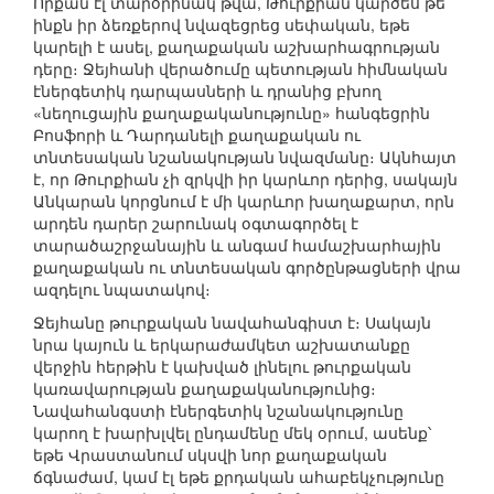
Որքան էլ տարօրինակ թվա, Թուրքիան կարծես թե
ինքն իր ձեռքերով նվազեցրեց սեփական, եթե
կարելի է ասել, քաղաքական աշխարհագրության
դերը։ Ջեյհանի վերածումը պետության հիմնական
էներգետիկ դարպասների և դրանից բխող
«նեղուցային քաղաքականությունը» հանգեցրին
Բոսֆորի և Դարդանելի քաղաքական ու
տնտեսական նշանակության նվազմանը։ Ակնհայտ
է, որ Թուրքիան չի զրկվի իր կարևոր դերից, սակայն
Անկարան կորցնում է մի կարևոր խաղաքարտ, որն
արդեն դարեր շարունակ օգտագործել է
տարածաշրջանային և անգամ համաշխարհային
քաղաքական ու տնտեսական գործընթացների վրա
ազդելու նպատակով։
Ջեյհանը թուրքական նավահանգիստ է։ Սակայն
նրա կայուն և երկարաժամկետ աշխատանքը
վերջին հերթին է կախված լինելու թուրքական
կառավարության քաղաքականությունից։
Նավահանգստի էներգետիկ նշանակությունը
կարող է խարխլվել ընդամենը մեկ օրում, ասենք՝
եթե Վրաստանում սկսվի նոր քաղաքական
ճգնաժամ, կամ էլ եթե քրդական ահաբեկչությունը