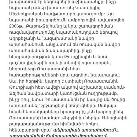
խափանում էր նեղուցների աշխատանքը, ինչը
նպատակ ուներ խրախուսել Կասպիցից
Միջերկրական նավթատարի կառուցումը։ Այս
նպատակի իրագործումն ամբողջովին ավարտվեց
2006թ.։ Բաքու-Ջեյհանը և նրա շահագործման
ռազմավարությունը նպատակուղղված կերպով
Ադրբեջանի և Ղազախստանի նավթի
արտահանումն անջատում են ռուսական նավթի
արտահանման ճանապարհից, ինչը
հնարավորություն կտա Թուրքիային և նրա
դաշնակիցներին ավելի ակտիվ օգտագործել
նեղուցները Ռուսաստանի հետ
հարաբերությունների վրա ազդելու նպատակով։
Սա, իր հերթին, կարող է ստիպել Ռուսաստանին
Թուրքիայի հետ ավելի ակտիվ աշխատել Սամսուն-
Ջեյհան նավթատարի կառուցման ուղղությամբ,
ինչը թույլ կտա Ռուսաստանին իր նավթը Սև ծովից
արտահանել՝ շրջանցելով նեղուցները։ Սակայն
նման հեռանկարները հրապուրիչ չեն կարող լինել
Ռուսաստանի համար։ Վերջինիս ներկա էներգետիկ
քաղաքականությունը հիմնված է երկու
հենաքարերի վրա՝
անխափան արտահանում
և
արտահանման ճանապարհի վերահսկում
։