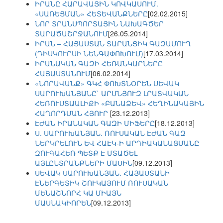
ԻՐԱՆԸ ՀԱՐԱՎԱՅԻՆ ԿՈՎԿԱՍՈՒՄ.
«ՍԱՌԵՑՄԱՆ» ՀԵՏԵՎԱՆՔՆԵՐԸ
[02.02.2015]
ՆՈՐ ՏՐԱՆՍՊՈՐՏԱՅԻՆ ՆԱԽԱԳԾԵՐ
ՏԱՐԱԾԱՇՐՋԱՆՈՒՄ
[26.05.2014]
ԻՐԱՆ – ՀԱՅԱՍՏԱՆ ՏԱՐԱՆՑԻԿ ԳԱԶԱՄՈՒՂ
(ԴԻՍԿՈՒՐՍԻ ՆԵՆԳԱՓՈԽՈՒՄ)
[17.03.2014]
ԻՐԱՆԱԿԱՆ ԳԱԶԻ ՀԵՌԱՆԿԱՐՆԵՐԸ
ՀԱՅԱՍՏԱՆՈՒՄ
[06.02.2014]
«ՆՈՐԱՎԱՆՔ» ԳԿՀ ՓՈԽՏՆՕՐԵՆ ՍԵՎԱԿ
ՍԱՐՈՒԽԱՆՅԱՆԸ` ԱՐՄՆՅՈՒԶ ԼՐԱՏՎԱԿԱՆ
ՀԵՌՈՒՍՏԱԱԼԻՔԻ «ԲԱՆԱՁԵՎ» ՀԵՂԻՆԱԿԱՅԻՆ
ՀԱՂՈՐԴՄԱՆ ՀՅՈՒՐ
[23.12.2013]
ԷԺԱՆ ԻՐԱՆԱԿԱՆ ԳԱԶԻ ՄԻՖԵՐԸ
[18.12.2013]
Ս. ՍԱՐՈՒԽԱՆՅԱՆ. ՌՈՒՍԱԿԱՆ ԷԺԱՆ ԳԱԶ
ՆԵՐԿՐԵԼՈՒՆ ԵՎ ՀԱԷԿ-Ի ԱՐԴԻԱԿԱՆԱՑՄԱՆԸ
ԶՈՒԳԱՀԵՌ ՊԵՏՔ Է ՄՏԱԾԵԼ
ԱՅԼԸՆՏՐԱՆՔՆԵՐԻ ՄԱՍԻՆ
[09.12.2013]
ՍԵՎԱԿ ՍԱՐՈՒԽԱՆՅԱՆ. ՀԱՅԱՍՏԱՆԻ
ԷՆԵՐԳԵՏԻԿ ՇՈՒԿԱՅՈՒՄ ՌՈՒՍԱԿԱՆ
ՄԵՆԱՇՆՈՐՀ ԿԱ ՄԻԱՅՆ
ՄԱՍՆԱԿԻՈՐԵՆ
[09.12.2013]