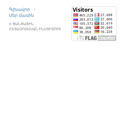
Գլխավոր
⋅
Մեր մասին
© ՑԱՆՑԱՅԻՆ
ՀԵՏԱԶՈՏԱԿԱՆ ԻՆՍՏԻՏՈՒՏ