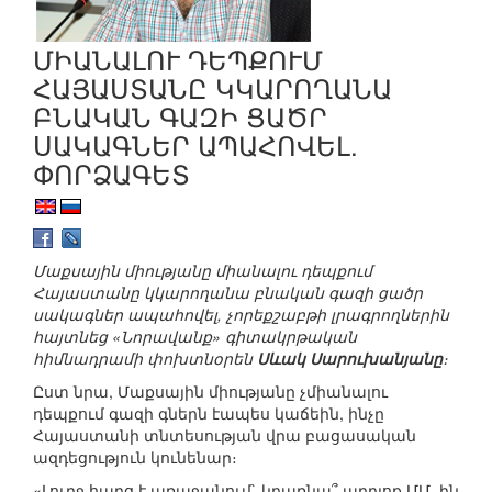
ՄԻԱՆԱԼՈՒ ԴԵՊՔՈՒՄ
ՀԱՅԱՍՏԱՆԸ ԿԿԱՐՈՂԱՆԱ
ԲՆԱԿԱՆ ԳԱԶԻ ՑԱԾՐ
ՍԱԿԱԳՆԵՐ ԱՊԱՀՈՎԵԼ.
ՓՈՐՁԱԳԵՏ
Մաքսային միությանը միանալու դեպքում
Հայաստանը կկարողանա բնական գազի ցածր
սակագներ ապահովել, չորեքշաբթի լրագրողներին
հայտնեց «Նորավանք» գիտակրթական
հիմնադրամի փոխտնօրեն
Սևակ Սարուխանյանը
։
Ըստ նրա, Մաքսային միությանը չմիանալու
դեպքում գազի գներն էապես կաճեին, ինչը
Հայաստանի տնտեսության վրա բացասական
ազդեցություն կունենար։
«Լուրջ հարց է առաջանում` կդառնա՞ արդյոք ՄՄ–ին