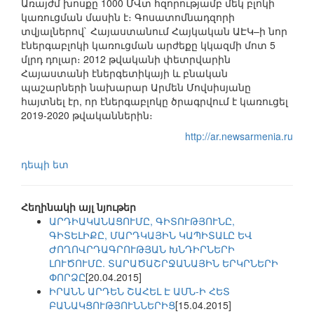
Առայժմ խոսքը 1000 ՄՎտ հզորությամբ մեկ բլոկի
կառուցման մասին է։ Գոսատոմնադզորի
տվյալներով` Հայաստանում Հայկական ԱԷԿ–ի նոր
էներգաբլոկի կառուցման արժեքը կկազմի մոտ 5
մլրդ դոլար։ 2012 թվականի փետրվարին
Հայաստանի էներգետիկայի և բնական
պաշարների նախարար Արմեն Մովսիսյանը
հայտնել էր, որ էներգաբլոկը ծրագրվում է կառուցել
2019-2020 թվականներին։
http://ar.newsarmenia.ru
դեպի ետ
Հեղինակի այլ նյութեր
ԱՐԴԻԱԿԱՆԱՑՈՒՄԸ, ԳԻՏՈՒԹՅՈՒՆԸ,
ԳԻՏԵԼԻՔԸ, ՄԱՐԴԿԱՅԻՆ ԿԱՊԻՏԱԼԸ ԵՎ
ԺՈՂՈՎՐԴԱԳՐՈՒԹՅԱՆ ԽՆԴԻՐՆԵՐԻ
ԼՈՒԾՈՒՄԸ. ՏԱՐԱԾԱՇՐՋԱՆԱՅԻՆ ԵՐԿՐՆԵՐԻ
ՓՈՐՁԸ
[20.04.2015]
ԻՐԱՆՆ ԱՐԴԵՆ ՇԱՀԵԼ Է ԱՄՆ-Ի ՀԵՏ
ԲԱՆԱԿՑՈՒԹՅՈՒՆՆԵՐԻՑ
[15.04.2015]