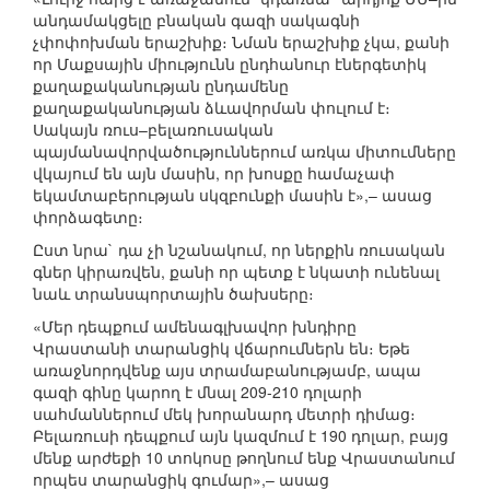
անդամակցելը բնական գազի սակագնի
չփոփոխման երաշխիք։ Նման երաշխիք չկա, քանի
որ Մաքսային միությունն ընդհանուր էներգետիկ
քաղաքականության ընդամենը
քաղաքականության ձևավորման փուլում է։
Սակայն ռուս–բելառուսական
պայմանավորվածություններում առկա միտումները
վկայում են այն մասին, որ խոսքը համաչափ
եկամտաբերության սկզբունքի մասին է»,– ասաց
փորձագետը։
Ըստ նրա` դա չի նշանակում, որ ներքին ռուսական
գներ կիրառվեն, քանի որ պետք է նկատի ունենալ
նաև տրանսպորտային ծախսերը։
«Մեր դեպքում ամենագլխավոր խնդիրը
Վրաստանի տարանցիկ վճարումներն են։ Եթե
առաջնորդվենք այս տրամաբանությամբ, ապա
գազի գինը կարող է մնալ 209-210 դոլարի
սահմաններում մեկ խորանարդ մետրի դիմաց։
Բելառուսի դեպքում այն կազմում է 190 դոլար, բայց
մենք արժեքի 10 տոկոսը թողնում ենք Վրաստանում
որպես տարանցիկ գումար»,– ասաց