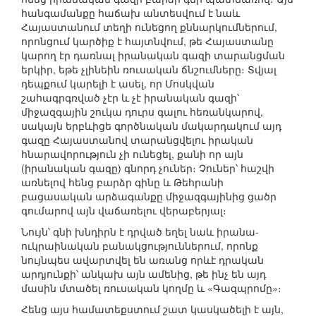
հանգամանքը հաճախ անտեսվում է նաև
Հայաստանում տեղի ունեցող քննարկումներում,
որոնցում կարծիք է հայտնվում, թե Հայաստանը
կարող էր դառնալ իրանական գազի տարանցման
երկիր, եթե չլինեին ռուսական ճնշումները։ Տվյալ
դեպքում կարելի է ասել, որ Մոսկվան
շահագրգռված չէր և չէ իրանական գազի՝
միջազգային շուկա դուրս գալու հեռանկարով,
սակայն երբևիցե գործնական մակարդակում այդ
գազը Հայաստանով տարանցվելու իրական
հնարավորություն չի ունեցել, քանի որ այն
(իրանական գազը) գնորդ չուներ։ Չուներ՝ հաշվի
առնելով հենց բարձր գինը և Թեհրանի
բացասական արձագանքը միջազգայինից ցածր
գումարով այն վաճառելու վերաբերյալ։
Նույն՝ գնի խնդիրն է դրված եղել նաև իրանա-
ուկրաինական բանակցություններում, որոնք
նույնպես ավարտվել են առանց որևէ դրական
արդյունքի՝ անկախ այն ամենից, թե ինչ են այդ
մասին մտածել ռուսական կողմը և «Գազպրոմը»։
Հենց այս համատեքստում շատ կասկածելի է այն,