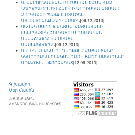
Ս. ՍԱՐՈՒԽԱՆՅԱՆ. ՌՈՒՍԱԿԱՆ ԷԺԱՆ ԳԱԶ
ՆԵՐԿՐԵԼՈՒՆ ԵՎ ՀԱԷԿ-Ի ԱՐԴԻԱԿԱՆԱՑՄԱՆԸ
ԶՈՒԳԱՀԵՌ ՊԵՏՔ Է ՄՏԱԾԵԼ
ԱՅԼԸՆՏՐԱՆՔՆԵՐԻ ՄԱՍԻՆ
[09.12.2013]
ՍԵՎԱԿ ՍԱՐՈՒԽԱՆՅԱՆ. ՀԱՅԱՍՏԱՆԻ
ԷՆԵՐԳԵՏԻԿ ՇՈՒԿԱՅՈՒՄ ՌՈՒՍԱԿԱՆ
ՄԵՆԱՇՆՈՐՀ ԿԱ ՄԻԱՅՆ
ՄԱՍՆԱԿԻՈՐԵՆ
[09.12.2013]
ՄՄ–ԻՆ ՄԻԱՆԱԼՈՒ ԴԵՊՔՈՒՄ ՀԱՅԱՍՏԱՆԸ
ԿԿԱՐՈՂԱՆԱ ԲՆԱԿԱՆ ԳԱԶԻ ՑԱԾՐ ՍԱԿԱԳՆԵՐ
ԱՊԱՀՈՎԵԼ. ՓՈՐՁԱԳԵՏ
[12.09.2013]
Գլխավոր
⋅
Մեր մասին
© ՑԱՆՑԱՅԻՆ
ՀԵՏԱԶՈՏԱԿԱՆ ԻՆՍՏԻՏՈՒՏ