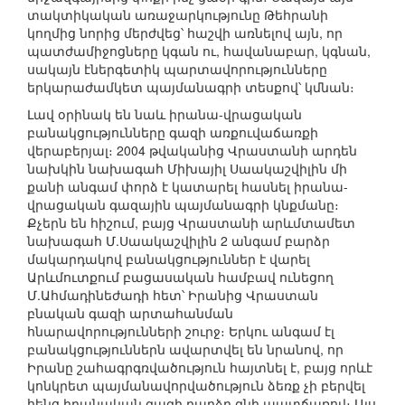
տակտիկական առաջարկությունը Թեհրանի
կողմից նորից մերժվեց՝ հաշվի առնելով այն, որ
պատժամիջոցները կգան ու, հավանաբար, կգնան,
սակայն էներգետիկ պարտավորությունները
երկարաժամկետ պայմանագրի տեսքով՝ կմնան։
Լավ օրինակ են նաև իրանա-վրացական
բանակցությունները գազի առքուվաճառքի
վերաբերյալ։ 2004 թվականից Վրաստանի արդեն
նախկին նախագահ Միխայիլ Սաակաշվիլին մի
քանի անգամ փորձ է կատարել հասնել իրանա-
վրացական գազային պայմանագրի կնքմանը։
Քչերն են հիշում, բայց Վրաստանի արևմտամետ
նախագահ Մ.Սաակաշվիլին 2 անգամ բարձր
մակարդակով բանակցություններ է վարել
Արևմուտքում բացասական համբավ ունեցող
Մ.Ահմադինեժադի հետ՝ Իրանից Վրաստան
բնական գազի արտահանման
հնարավորությունների շուրջ։ Երկու անգամ էլ
բանակցություններն ավարտվել են նրանով, որ
Իրանը շահագրգռվածություն հայտնել է, բայց որևէ
կոնկրետ պայմանավորվածություն ձեռք չի բերվել
հենց իրանական գազի բարձր գնի պատճառով։ Այս