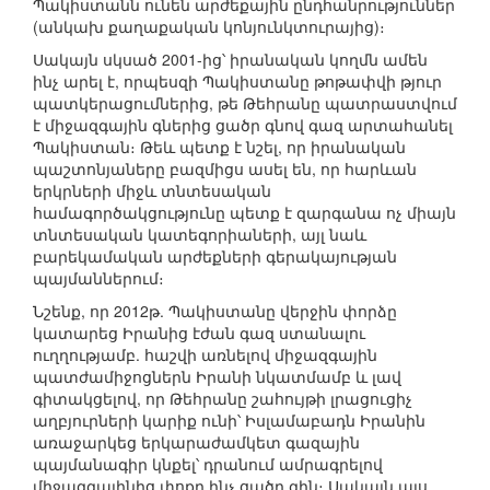
Պակիստանն ունեն արժեքային ընդհանրություններ
(անկախ քաղաքական կոնյունկտուրայից)։
Սակայն սկսած 2001-ից՝ իրանական կողմն ամեն
ինչ արել է, որպեսզի Պակիստանը թոթափվի թյուր
պատկերացումներից, թե Թեհրանը պատրաստվում
է միջազգային գներից ցածր գնով գազ արտահանել
Պակիստան։ Թեև պետք է նշել, որ իրանական
պաշտոնյաները բազմիցս ասել են, որ հարևան
երկրների միջև տնտեսական
համագործակցությունը պետք է զարգանա ոչ միայն
տնտեսական կատեգորիաների, այլ նաև
բարեկամական արժեքների գերակայության
պայմաններում։
Նշենք, որ 2012թ. Պակիստանը վերջին փորձը
կատարեց Իրանից էժան գազ ստանալու
ուղղությամբ. հաշվի առնելով միջազգային
պատժամիջոցներն Իրանի նկատմամբ և լավ
գիտակցելով, որ Թեհրանը շահույթի լրացուցիչ
աղբյուրների կարիք ունի՝ Իսլամաբադն Իրանին
առաջարկեց երկարաժամկետ գազային
պայմանագիր կնքել՝ դրանում ամրագրելով
միջազգայինից փոքր ինչ ցածր գին։ Սակայն այս