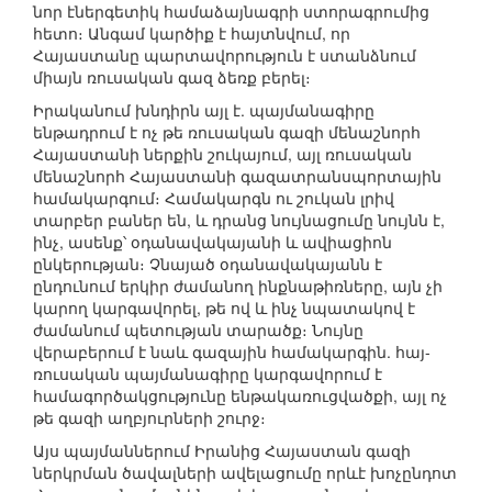
նոր էներգետիկ համաձայնագրի ստորագրումից
հետո։ Անգամ կարծիք է հայտնվում, որ
Հայաստանը պարտավորություն է ստանձնում
միայն ռուսական գազ ձեռք բերել։
Իրականում խնդիրն այլ է. պայմանագիրը
ենթադրում է ոչ թե ռուսական գազի մենաշնորհ
Հայաստանի ներքին շուկայում, այլ ռուսական
մենաշնորհ Հայաստանի գազատրանսպորտային
համակարգում։ Համակարգն ու շուկան լրիվ
տարբեր բաներ են, և դրանց նույնացումը նույնն է,
ինչ, ասենք՝ օդանավակայանի և ավիացիոն
ընկերության։ Չնայած օդանավակայանն է
ընդունում երկիր ժամանող ինքնաթիռները, այն չի
կարող կարգավորել, թե ով և ինչ նպատակով է
ժամանում պետության տարածք։ Նույնը
վերաբերում է նաև գազային համակարգին. հայ-
ռուսական պայմանագիրը կարգավորում է
համագործակցությունը ենթակառուցվածքի, այլ ոչ
թե գազի աղբյուրների շուրջ։
Այս պայմաններում Իրանից Հայաստան գազի
ներկրման ծավալների ավելացումը որևէ խոչընդոտ