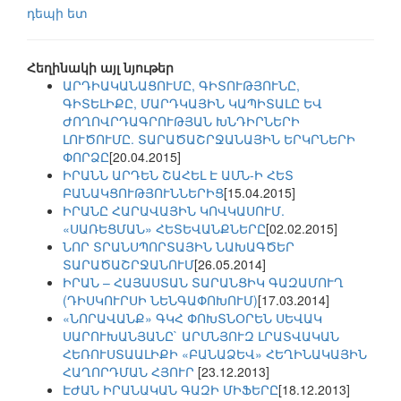
դեպի ետ
Հեղինակի այլ նյութեր
ԱՐԴԻԱԿԱՆԱՑՈՒՄԸ, ԳԻՏՈՒԹՅՈՒՆԸ,
ԳԻՏԵԼԻՔԸ, ՄԱՐԴԿԱՅԻՆ ԿԱՊԻՏԱԼԸ ԵՎ
ԺՈՂՈՎՐԴԱԳՐՈՒԹՅԱՆ ԽՆԴԻՐՆԵՐԻ
ԼՈՒԾՈՒՄԸ. ՏԱՐԱԾԱՇՐՋԱՆԱՅԻՆ ԵՐԿՐՆԵՐԻ
ՓՈՐՁԸ
[20.04.2015]
ԻՐԱՆՆ ԱՐԴԵՆ ՇԱՀԵԼ Է ԱՄՆ-Ի ՀԵՏ
ԲԱՆԱԿՑՈՒԹՅՈՒՆՆԵՐԻՑ
[15.04.2015]
ԻՐԱՆԸ ՀԱՐԱՎԱՅԻՆ ԿՈՎԿԱՍՈՒՄ.
«ՍԱՌԵՑՄԱՆ» ՀԵՏԵՎԱՆՔՆԵՐԸ
[02.02.2015]
ՆՈՐ ՏՐԱՆՍՊՈՐՏԱՅԻՆ ՆԱԽԱԳԾԵՐ
ՏԱՐԱԾԱՇՐՋԱՆՈՒՄ
[26.05.2014]
ԻՐԱՆ – ՀԱՅԱՍՏԱՆ ՏԱՐԱՆՑԻԿ ԳԱԶԱՄՈՒՂ
(ԴԻՍԿՈՒՐՍԻ ՆԵՆԳԱՓՈԽՈՒՄ)
[17.03.2014]
«ՆՈՐԱՎԱՆՔ» ԳԿՀ ՓՈԽՏՆՕՐԵՆ ՍԵՎԱԿ
ՍԱՐՈՒԽԱՆՅԱՆԸ` ԱՐՄՆՅՈՒԶ ԼՐԱՏՎԱԿԱՆ
ՀԵՌՈՒՍՏԱԱԼԻՔԻ «ԲԱՆԱՁԵՎ» ՀԵՂԻՆԱԿԱՅԻՆ
ՀԱՂՈՐԴՄԱՆ ՀՅՈՒՐ
[23.12.2013]
ԷԺԱՆ ԻՐԱՆԱԿԱՆ ԳԱԶԻ ՄԻՖԵՐԸ
[18.12.2013]