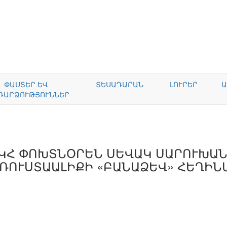
ՓԱՍՏԵՐ ԵՎ
ՏԵՍԱԴԱՐԱՆ
ԼՈՒՐԵՐ
Ա
ԴԱՐՁՈՒԹՅՈՒՆՆԵՐ
ԿՀ ՓՈԽՏՆՕՐԵՆ ՍԵՎԱԿ ՍԱՐՈՒԽԱՆ
ՌՈՒՍՏԱԱԼԻՔԻ «ԲԱՆԱՁԵՎ» ՀԵՂԻՆ