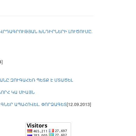
ՈՎՐԴԱԳՐՈՒԹՅԱՆ ԽՆԴԻՐՆԵՐԻ ԼՈՒԾՈՒՄԸ.
4]
ՄԱՆԸ ԶՈՒԳԱՀԵՌ ՊԵՏՔ Է ՄՏԱԾԵԼ
ՆՈՐՀ ԿԱ ՄԻԱՅՆ
ԱԳՆԵՐ ԱՊԱՀՈՎԵԼ. ՓՈՐՁԱԳԵՏ
[12.09.2013]