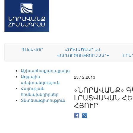
ԳԼԽԱՎՈՐ
ՀՈԴՎԱԾՆԵՐ ԵՎ
ՎԵՐԼՈՒԾՈՒԹՅՈՒՆՆԵՐ
ԻՐԱ
Աշխարհաքաղաքականություն
Ազգային
23.12.2013
անվտանգություն
«ՆՈՐԱՎԱՆՔ» Գ
Հայության
հիմնախնդիրներ
ԼՐԱՏՎԱԿԱՆ ՀԵ
Տնտեսագիտություն
ՀՅՈՒՐ