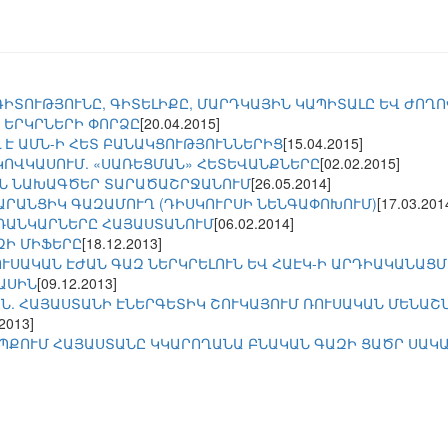
ԳԻՏՈՒԹՅՈՒՆԸ, ԳԻՏԵԼԻՔԸ, ՄԱՐԴԿԱՅԻՆ ԿԱՊԻՏԱԼԸ ԵՎ ԺՈՂ
 ԵՐԿՐՆԵՐԻ ՓՈՐՁԸ
[20.04.2015]
 Է ԱՄՆ-Ի ՀԵՏ ԲԱՆԱԿՑՈՒԹՅՈՒՆՆԵՐԻՑ
[15.04.2015]
ԿՈՎԿԱՍՈՒՄ. «ՍԱՌԵՑՄԱՆ» ՀԵՏԵՎԱՆՔՆԵՐԸ
[02.02.2015]
ԻՆ ՆԱԽԱԳԾԵՐ ՏԱՐԱԾԱՇՐՋԱՆՈՒՄ
[26.05.2014]
ՏԱՐԱՆՑԻԿ ԳԱԶԱՄՈՒՂ (ԴԻՍԿՈՒՐՍԻ ՆԵՆԳԱՓՈԽՈՒՄ)
[17.03.201
ՌԱՆԿԱՐՆԵՐԸ ՀԱՅԱՍՏԱՆՈՒՄ
[06.02.2014]
ԶԻ ՄԻՖԵՐԸ
[18.12.2013]
ՈՒՍԱԿԱՆ ԷԺԱՆ ԳԱԶ ՆԵՐԿՐԵԼՈՒՆ ԵՎ ՀԱԷԿ-Ի ԱՐԴԻԱԿԱՆԱՑ
ԱՍԻՆ
[09.12.2013]
Ն. ՀԱՅԱՍՏԱՆԻ ԷՆԵՐԳԵՏԻԿ ՇՈՒԿԱՅՈՒՄ ՌՈՒՍԱԿԱՆ ՄԵՆԱՇ
.2013]
ԵՊՔՈՒՄ ՀԱՅԱՍՏԱՆԸ ԿԿԱՐՈՂԱՆԱ ԲՆԱԿԱՆ ԳԱԶԻ ՑԱԾՐ ՍԱԿ