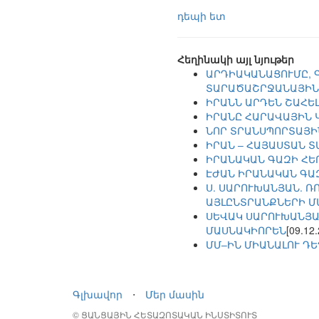
դեպի ետ
Հեղինակի այլ նյութեր
ԱՐԴԻԱԿԱՆԱՑՈՒՄԸ, 
ՏԱՐԱԾԱՇՐՋԱՆԱՅԻՆ
ԻՐԱՆՆ ԱՐԴԵՆ ՇԱՀԵԼ
ԻՐԱՆԸ ՀԱՐԱՎԱՅԻՆ 
ՆՈՐ ՏՐԱՆՍՊՈՐՏԱՅ
ԻՐԱՆ – ՀԱՅԱՍՏԱՆ 
ԻՐԱՆԱԿԱՆ ԳԱԶԻ ՀԵ
ԷԺԱՆ ԻՐԱՆԱԿԱՆ ԳԱ
Ս. ՍԱՐՈՒԽԱՆՅԱՆ. Ռ
ԱՅԼԸՆՏՐԱՆՔՆԵՐԻ Մ
ՍԵՎԱԿ ՍԱՐՈՒԽԱՆՅԱ
ՄԱՍՆԱԿԻՈՐԵՆ
[09.12
ՄՄ–ԻՆ ՄԻԱՆԱԼՈՒ Դ
Գլխավոր
⋅
Մեր մասին
© ՑԱՆՑԱՅԻՆ ՀԵՏԱԶՈՏԱԿԱՆ ԻՆՍՏԻՏՈՒՏ