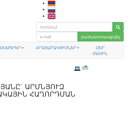
բաժանորդագրվել
ՄՍԱԳՐԵՐ
ՀՐԱՏԱՐԱԿՈՒՄՆԵՐ
ՄԵՐ
ՄԱՍԻՆ
ՅԱՆԸ` ԱՐՄՆՅՈՒԶ
ԱԿԱՅԻՆ ՀԱՂՈՐԴՄԱՆ