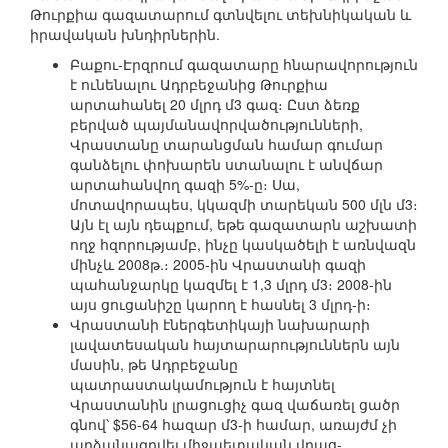
Թուրքիա գազատարում գտնվելու տեխնիկական և
իրավական խնդիրներին.
Բաքու-Էրզրում գազատարը հնարավորություն
է ունենալու Ադրբեջանից Թուրքիա
արտահանել 20 մլրդ մ3 գազ։ Ըստ ձեռք
բերված պայմանավորվածությունների,
Վրաստանը տարանցման համար գումար
գանձելու փոխարեն ստանալու է անվճար
արտահանվող գազի 5%-ը։ Սա,
մոտավորապես, կկազմի տարեկան 500 մլն մ3։
Այն էլ այն դեպքում, եթե գազատարն աշխատի
ողջ հզորությամբ, ինչը կասկածելի է առնվազն
մինչև 2008թ.։ 2005-ին Վրաստանի գազի
պահանջարկը կազմել է 1,3 մլրդ մ3։ 2008-ին
այս ցուցանիշը կարող է հասնել 3 մլրդ-ի։
Վրաստանի էներգետիկայի նախարարի
լավատեսական հայտարարություններն այն
մասին, թե Ադրբեջանը
պատրաստակամություն է հայտնել
Վրաստանին լրացուցիչ գազ վաճառել ցածր
գնով՝ $56-64 հազար մ3-ի համար, առայժմ չի
արձանագրվել միջպետական վրաց-