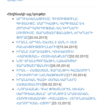
Հեղինակի այլ նյութեր
ԱՐԴԻԱԿԱՆԱՑՈՒՄԸ, ԳԻՏՈՒԹՅՈՒՆԸ,
ԳԻՏԵԼԻՔԸ, ՄԱՐԴԿԱՅԻՆ ԿԱՊԻՏԱԼԸ ԵՎ
ԺՈՂՈՎՐԴԱԳՐՈՒԹՅԱՆ ԽՆԴԻՐՆԵՐԻ
ԼՈՒԾՈՒՄԸ. ՏԱՐԱԾԱՇՐՋԱՆԱՅԻՆ ԵՐԿՐՆԵՐԻ
ՓՈՐՁԸ
[20.04.2015]
ԻՐԱՆՆ ԱՐԴԵՆ ՇԱՀԵԼ Է ԱՄՆ-Ի ՀԵՏ
ԲԱՆԱԿՑՈՒԹՅՈՒՆՆԵՐԻՑ
[15.04.2015]
ԻՐԱՆԸ ՀԱՐԱՎԱՅԻՆ ԿՈՎԿԱՍՈՒՄ.
«ՍԱՌԵՑՄԱՆ» ՀԵՏԵՎԱՆՔՆԵՐԸ
[02.02.2015]
ՆՈՐ ՏՐԱՆՍՊՈՐՏԱՅԻՆ ՆԱԽԱԳԾԵՐ
ՏԱՐԱԾԱՇՐՋԱՆՈՒՄ
[26.05.2014]
ԻՐԱՆ – ՀԱՅԱՍՏԱՆ ՏԱՐԱՆՑԻԿ ԳԱԶԱՄՈՒՂ
(ԴԻՍԿՈՒՐՍԻ ՆԵՆԳԱՓՈԽՈՒՄ)
[17.03.2014]
ԻՐԱՆԱԿԱՆ ԳԱԶԻ ՀԵՌԱՆԿԱՐՆԵՐԸ
ՀԱՅԱՍՏԱՆՈՒՄ
[06.02.2014]
«ՆՈՐԱՎԱՆՔ» ԳԿՀ ՓՈԽՏՆՕՐԵՆ ՍԵՎԱԿ
ՍԱՐՈՒԽԱՆՅԱՆԸ` ԱՐՄՆՅՈՒԶ ԼՐԱՏՎԱԿԱՆ
ՀԵՌՈՒՍՏԱԱԼԻՔԻ «ԲԱՆԱՁԵՎ» ՀԵՂԻՆԱԿԱՅԻՆ
ՀԱՂՈՐԴՄԱՆ ՀՅՈՒՐ
[23.12.2013]