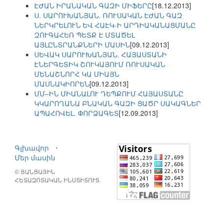
ԷԺԱՆ ԻՐԱՆԱԿԱՆ ԳԱԶԻ ՄԻՖԵՐԸ
[18.12.2013]
Ս. ՍԱՐՈՒԽԱՆՅԱՆ. ՌՈՒՍԱԿԱՆ ԷԺԱՆ ԳԱԶ
ՆԵՐԿՐԵԼՈՒՆ ԵՎ ՀԱԷԿ-Ի ԱՐԴԻԱԿԱՆԱՑՄԱՆԸ
ԶՈՒԳԱՀԵՌ ՊԵՏՔ Է ՄՏԱԾԵԼ
ԱՅԼԸՆՏՐԱՆՔՆԵՐԻ ՄԱՍԻՆ
[09.12.2013]
ՍԵՎԱԿ ՍԱՐՈՒԽԱՆՅԱՆ. ՀԱՅԱՍՏԱՆԻ
ԷՆԵՐԳԵՏԻԿ ՇՈՒԿԱՅՈՒՄ ՌՈՒՍԱԿԱՆ
ՄԵՆԱՇՆՈՐՀ ԿԱ ՄԻԱՅՆ
ՄԱՍՆԱԿԻՈՐԵՆ
[09.12.2013]
ՄՄ–ԻՆ ՄԻԱՆԱԼՈՒ ԴԵՊՔՈՒՄ ՀԱՅԱՍՏԱՆԸ
ԿԿԱՐՈՂԱՆԱ ԲՆԱԿԱՆ ԳԱԶԻ ՑԱԾՐ ՍԱԿԱԳՆԵՐ
ԱՊԱՀՈՎԵԼ. ՓՈՐՁԱԳԵՏ
[12.09.2013]
Գլխավոր
⋅
Մեր մասին
© ՑԱՆՑԱՅԻՆ
ՀԵՏԱԶՈՏԱԿԱՆ ԻՆՍՏԻՏՈՒՏ