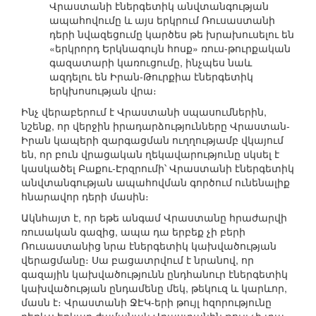
Վրաստանի էներգետիկ անվտանգության
ապահովումը և այս երկրում Ռուսաստանի
դերի նվազեցումը կարծես թե խրախուսելու են
«երկրորդ Երկնագույն հոսք» ռուս-թուրքական
գազատարի կառուցումը, ինչպես նաև
ազդելու են Իրան-Թուրքիա էներգետիկ
երկխոսության վրա։
Ինչ վերաբերում է Վրաստանի սպասումներին,
նշենք, որ վերջին իրադարձությունները Վրաստան-
Իրան կապերի զարգացման ուղղությամբ վկայում
են, որ բուն վրացական ղեկավարությունը սկսել է
կասկածել Բաքու-Էրզրումի՝ Վրաստանի էներգետիկ
անվտանգության ապահովման գործում ունենալիք
հնարավոր դերի մասին։
Ակնհայտ է, որ եթե անգամ Վրաստանը հրաժարվի
ռուսական գազից, ապա դա երբեք չի բերի
Ռուսաստանից նրա էներգետիկ կախվածության
վերացմանը։ Սա բացատրվում է նրանով, որ
գազային կախվածությունն ընդհանուր էներգետիկ
կախվածության ընդամենը մեկ, թեկուզ և կարևոր,
մասն է։ Վրաստանի ՋԷԿ-երի թույլ հզորությունը