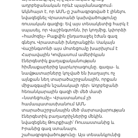
ադրբեջանական որևէ պայմանագրում։
Ակնհայտ է, որ ԱՄՆ-ը շահագրգռված է լինելու
նվազեցնել Վրաստանի կախվածությունը
ռուսական գազից։ Եվ այս տեսակետից հարկ է
սպասել, որ Վաշինգտոնն, իր կողմից, կփորձի
«համոզել» Բաքվին ընդառաջել էժան գազ
գնելու Վրաստանի խնդրանքին։ Սակայն
Վաշինգտոնի այս մոտեցումը խարխլում է
Հարավային Կովկասում ամերիկյան
էներգետիկ քաղաքականության
հիմնաքարերից կարևորագույնը. գազա- և
նավթատարները կոչված են խաղալու ոչ
այնքան նեղ տարածաշրջանային, որքան
միջազգային նշանակալի դեր։ Ադրբեջանի
հեռանկարային գազի մի մեծ մասի
«նստեցումը» Վրաստանում չի
համապատասխանում ԱՄՆ
տարածաշրջանային մեծ մարտավարության
էներգետիկ բաղադրիչներից մեկին.
նվազեցնել Թուրքիայի՝ Ռուսաստանից և
Իրանից գազ ստանալու
շահագրգռվածությունը։ Այս տեսանկյունից