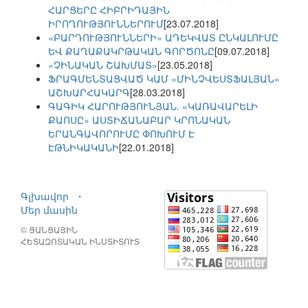
ՀԱՐՑԵՐԸ ՀԻԲՐԻԴԱՅԻՆ
ԻՐՈՂՈՒԹՅՈՒՆՆԵՐՈՒՄ
[23.07.2018]
«ԲԱՐԴՈՒԹՅՈՒՆՆԵՐԻ» ԱԴԵԿՎԱՏ ԸՆԿԱԼՈՒՄԸ
ԵՎ ՔԱՂԱՔԱԿՐԹԱԿԱՆ ԳՈՐԾՈՆԸ
[09.07.2018]
«ՉԻՆԱԿԱՆ ՇԱԽՄԱՏ»
[23.05.2018]
ՖՐԱԳՄԵՆՏԱՑՎԱԾ ԿԱՄ «ՄԻՆՉՎԵՍՏՖԱԼՅԱՆ»
ԱՇԽԱՐՀԱԿԱՐԳ
[28.03.2018]
ԳԱԳԻԿ ՀԱՐՈՒԹՅՈՒՆՅԱՆ. «ԿԱՌԱՎԱՐԵԼԻ
ՔԱՈՍԸ» ԱՍՏԻՃԱՆԱԲԱՐ ԿՐՈՆԱԿԱՆ
ԵՐԱՆԳԱՎՈՐՈՒՄԸ ՓՈԽՈՒՄ Է
ԷԹՆԻԿԱԿԱՆԻ
[22.01.2018]
Գլխավոր
⋅
Մեր մասին
© ՑԱՆՑԱՅԻՆ
ՀԵՏԱԶՈՏԱԿԱՆ ԻՆՍՏԻՏՈՒՏ