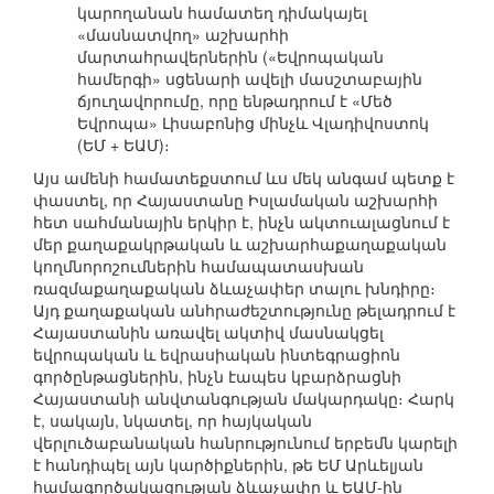
կարողանան համատեղ դիմակայել
«մասնատվող» աշխարհի
մարտահրավերներին («Եվրոպական
համերգի» սցենարի ավելի մասշտաբային
ճյուղավորումը, որը ենթադրում է «Մեծ
Եվրոպա» Լիսաբոնից մինչև Վլադիվոստոկ
(ԵՄ + ԵԱՄ)։
Այս ամենի համատեքստում ևս մեկ անգամ պետք է
փաստել, որ Հայաստանը Իսլամական աշխարհի
հետ սահմանային երկիր է, ինչն ակտուալացնում է
մեր քաղաքակրթական և աշխարհաքաղաքական
կողմնորոշումներին համապատասխան
ռազմաքաղաքական ձևաչափեր տալու խնդիրը։
Այդ քաղաքական անհրաժեշտությունը թելադրում է
Հայաստանին առավել ակտիվ մասնակցել
եվրոպական և եվրասիական ինտեգրացիոն
գործընթացներին, ինչն էապես կբարձրացնի
Հայաստանի անվտանգության մակարդակը։ Հարկ
է, սակայն, նկատել, որ հայկական
վերլուծաբանական հանրությունում երբեմն կարելի
է հանդիպել այն կարծիքներին, թե ԵՄ Արևելյան
համագործակացության ձևաչափը և ԵԱՄ-ին