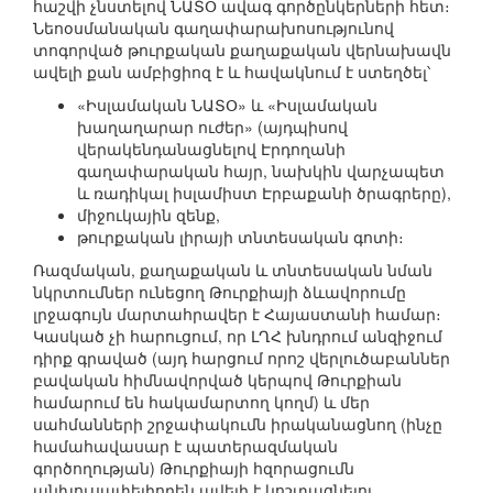
հաշվի չնստելով ՆԱՏՕ ավագ գործընկերների հետ։
Նեոօսմանական գաղափարախոսությունով
տոգորված թուրքական քաղաքական վերնախավն
ավելի քան ամբիցիոզ է և հավակնում է ստեղծել՝
«Իսլամական ՆԱՏՕ» և «Իսլամական
խաղաղարար ուժեր» (այդպիսով
վերակենդանացնելով Էրդողանի
գաղափարական հայր, նախկին վարչապետ
և ռադիկալ իսլամիստ Էրբաքանի ծրագրերը),
միջուկային զենք,
թուրքական լիրայի տնտեսական գոտի։
Ռազմական, քաղաքական և տնտեսական նման
նկրտումներ ունեցող Թուրքիայի ձևավորումը
լրջագույն մարտահրավեր է Հայաստանի համար։
Կասկած չի հարուցում, որ ԼՂՀ խնդրում անզիջում
դիրք գրաված (այդ հարցում որոշ վերլուծաբաններ
բավական հիմնավորված կերպով Թուրքիան
համարում են հակամարտող կողմ) և մեր
սահմանների շրջափակումն իրականացնող (ինչը
համահավասար է պատերազմական
գործողության) Թուրքիայի հզորացումն
անխուսափելիորեն ավելի է կոշտացնելու