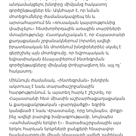
անդամակցելու խնդիրը միմյանց հակասող
գործընթացներ են։ Ակնհայտ է, որ նման
մոտեցումները ժամանակավրեպ են և
արտահայտում են «ռուսական կայսրությունից
փախչելու» հետխորհրդային առաջին տարիների
մտայնությունը։ Հատկանշական է, որ Հայաստանի
քաղաքական շրջանակներում (որտեղ ավելի
իրատեսական են մոտենում խնդիրներին) սկսել է
գերիշխել այն մոտեցումը, որ եվրոպական և
եվրասիական ձևաչափերում ինտեգրման
գործընթացները միմյանց փոխլրացնող են, այլ ոչ՝
հակասող։
Միևնույն ժամանակ, «ինտեգրման» խնդիրն
ակտուալ է նաև տարածաշրջանային
հարթությունում, և այստեղ հարկ է շեշտել, որ
Հայաստանի հետ միասին աշխարհաքաղաքական
և քաղաքակրթական «ջարդվածքի» եզրին
կանգնած է նաև Վրաստանը, որը նույնպես, փոքր-
ինչ ավելի բարվոք խմբագրությամբ, նույնպես
«սահմանային երկիր է»։ Տարածաշրջանային այս
երկու հարևան երկրների ջանքերի հնարավոր
համակարգումը միայն կնպաստի ավելի շահեկան