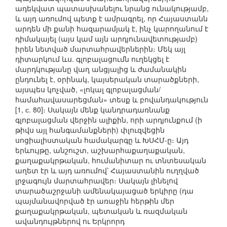
ադեկվատ պատասխանելու նրանց ունակությամբ,
և այդ առումով պետք է ամրագրել, որ Հայաստանն
արդեն մի քանի հազարամյակ է, ինչ կարողանում է
դիմակայել (այս կամ այն արդյունավետությամբ)
իրեն նետված մարտահրավերներին։ Մեկ այլ
դիտարկում ևս. գլոբալացումն ուղեկցել է
մարդկությանը վաղ անցյալից և ժամանակին
ընդունել է, օրինակ, կայսերական տարածքների,
այսպես կոչված, «լոկալ գլոբալացման/
համահավասարեցման» տեսք և բովանդակություն
[1, с. 80]։ Սակայն մենք կանդրադառնանք
գլոբալացման վերջին ալիքին, որի արդյունքում (ի
թիվս այլ հանգամանքների) փլուզվեցին
սոցիալիստական համակարգը և ԽՍՀՄ-ը։ Այդ
երևույթը, անշուշտ, աշխարհաքաղաքական,
քաղաքակրթական, հումանիտար ու տնտեսական
աղետ էր և այդ առումով՝ Հայաստանին ուղղված
լրջագույն մարտահրավեր։ Սակայն լինելով
տարածաշրջանի ամենակայացած երկիրը (դա
պայմանավորված էր առաջին հերթին մեր
քաղաքակրթական, պետական և ռազմական
ավանդույթներով ու Երկրորդ