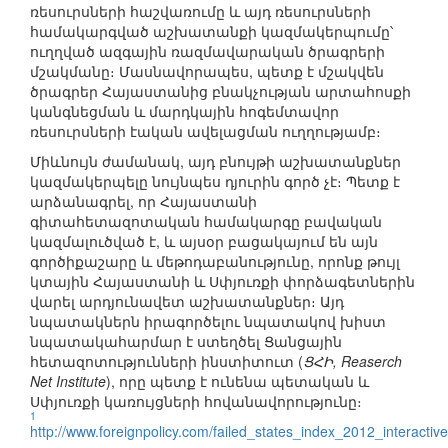
ռեսուրսների հաշվառումը և այդ ռեսուրսների
համակարգված աշխատանքի կազմակերպումը՝
ուղղված ազգային ռազմավարական ծրագրերի
մշակմանը։ Մասնավորապես, պետք է մշակվեն
ծրագրեր Հայաստանից բնակչության արտահոսքի
կանգնեցման և մարդկային հոգեմտավոր
ռեսուրսների էական ավելացման ուղղությամբ։
Միևնույն ժամանակ, այդ բնույթի աշխատանքներ
կազմակերպելը նույնպես դյուրին գործ չէ։ Պետք է
արձանագրել, որ Հայաստանի
գիտահետազոտական համակարգը բավական
կազմալուծված է, և այսօր բացակայում են այն
գործիքաշարը և մեթոդաբանությունը, որոնք թույլ
կտային Հայաստանի և Սփյուռքի փորձագետներին
վարել արդյունավետ աշխատանքներ։ Այդ
նպատակներն իրագործելու նպատակով խիստ
նպատակահարմար է ստեղծել Ցանցային
հետազոտությունների ինստիտուտ (
ՑՀԻ, Reaserch
Net Institute
), որը պետք է ունենա պետական և
Սփյուռքի կառույցների հովանավորությունը։
1
http://www.foreignpolicy.com/failed_states_index_2012_interactive