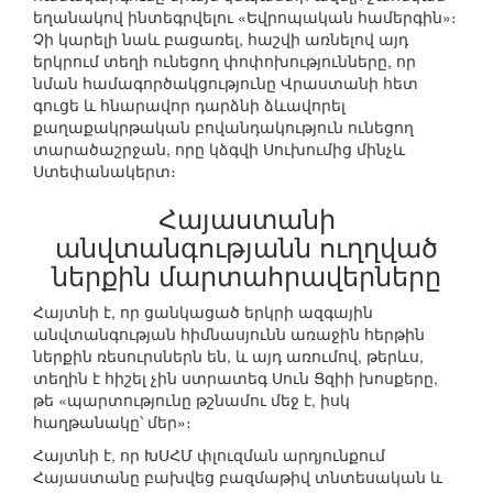
եղանակով ինտեգրվելու «Եվրոպական համերգին»։
Չի կարելի նաև բացառել, հաշվի առնելով այդ
երկրում տեղի ունեցող փոփոխությունները, որ
նման համագործակցությունը Վրաստանի հետ
գուցե և հնարավոր դարձնի ձևավորել
քաղաքակրթական բովանդակություն ունեցող
տարածաշրջան, որը կձգվի Սուխումից մինչև
Ստեփանակերտ։
Հայաստանի
անվտանգությանն ուղղված
ներքին մարտահրավերները
Հայտնի է, որ ցանկացած երկրի ազգային
անվտանգության հիմնասյունն առաջին հերթին
ներքին ռեսուրսներն են, և այդ առումով, թերևս,
տեղին է հիշել չին ստրատեգ Սուն Ցզիի խոսքերը,
թե «պարտությունը թշնամու մեջ է, իսկ
հաղթանակը՝ մեր»։
Հայտնի է, որ ԽՍՀՄ փլուզման արդյունքում
Հայաստանը բախվեց բազմաթիվ տնտեսական և