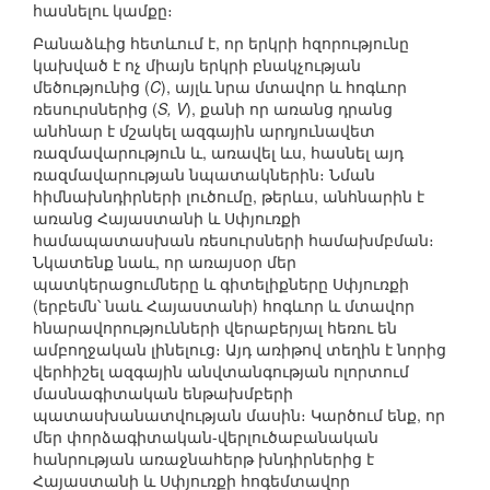
հասնելու կամքը։
Բանաձևից հետևում է, որ երկրի հզորությունը
կախված է ոչ միայն երկրի բնակչության
մեծությունից (
C
), այլև նրա մտավոր և հոգևոր
ռեսուրսներից (
S, V
), քանի որ առանց դրանց
անհնար է մշակել ազգային արդյունավետ
ռազմավարություն և, առավել ևս, հասնել այդ
ռազմավարության նպատակներին։ Նման
հիմնախնդիրների լուծումը, թերևս, անհնարին է
առանց Հայաստանի և Սփյուռքի
համապատասխան ռեսուրսների համախմբման։
Նկատենք նաև, որ առայսօր մեր
պատկերացումները և գիտելիքները Սփյուռքի
(երբեմն՝ նաև Հայաստանի) հոգևոր և մտավոր
հնարավորությունների վերաբերյալ հեռու են
ամբողջական լինելուց։ Այդ առիթով տեղին է նորից
վերհիշել ազգային անվտանգության ոլորտում
մասնագիտական ենթախմբերի
պատասխանատվության մասին։ Կարծում ենք, որ
մեր փորձագիտական-վերլուծաբանական
հանրության առաջնահերթ խնդիրներից է
Հայաստանի և Սփյուռքի հոգեմտավոր