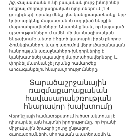
ից
, Հայաստանն ունի բավական լուրջ խնդիրներ
սոցիալ-ժողովրդագրական ոլորտներում (1-4
ցուցիչներ), դրանց մենք դեռ կանդրադառնանք, երբ
կդիտարկենք Հայաստանին ուղղված ներքին
մարտահրավերները։ Նկատենք նաև, որ կայացած
պետություններում ամեն մի մասնագիտական
ենթախումբ պետք է ձգտի կատարել իրեն բնորոշ
ֆունկցիաները, և այդ առումով վերլուծաբանական
հանրության առաջնահերթ խնդիրներից է
կանխատեսել սպասվող մարտահրավերները և
փորձել մատնանշել դրանց համարժեք
արձագանքելու հնարավորությունները։
Տարածաշրջանային
ռազմաքաղաքական
հավասարակշռության
հնարավոր խախտումը
Վերոնշյալի համատեքստում խիստ ակտուալ է
դիտարկել այն հայտնի իրողությունը, որ Իրանի
միջուկային ծրագրի շուրջ ընթացող
զարգացումների, սիրիական պատերազմի և