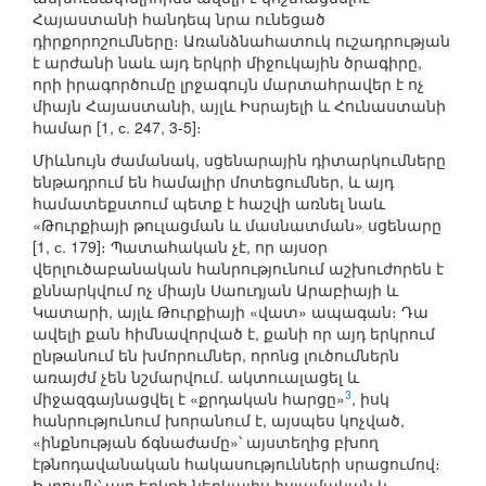
Հայաստանի հանդեպ նրա ունեցած
դիրքորոշումները։ Առանձնահատուկ ուշադրության
է արժանի նաև այդ երկրի միջուկային ծրագիրը,
որի իրագործումը լրջագույն մարտահրավեր է ոչ
միայն Հայաստանի, այլև Իսրայելի և Հունաստանի
համար [1, с. 247, 3-5]։
Միևնույն ժամանակ, սցենարային դիտարկումները
ենթադրում են համալիր մոտեցումներ, և այդ
համատեքստում պետք է հաշվի առնել նաև
«Թուրքիայի թուլացման և մասնատման» սցենարը
[1, с. 179]։ Պատահական չէ, որ այսօր
վերլուծաբանական հանրությունում աշխուժորեն է
քննարկվում ոչ միայն Սաուդյան Արաբիայի և
Կատարի, այլև Թուրքիայի «վատ» ապագան։ Դա
ավելի քան հիմնավորված է, քանի որ այդ երկրում
ընթանում են խմորումներ, որոնց լուծումներն
առայժմ չեն նշմարվում. ակտուալացել և
3
միջազգայնացվել է «քրդական հարցը»
, իսկ
հանրությունում խորանում է, այսպես կոչված,
«ինքնության ճգնաժամը»՝ այստեղից բխող
էթնոդավանական հակասությունների սրացումով։
Ի լրումն՝ այդ երկրի ներկայիս իսլամական և