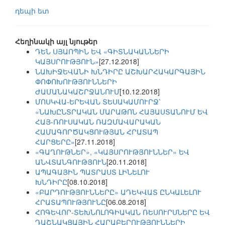
դեպի ետ
Հեղինակի այլ նյութեր
ԴԵՆ ՍՅԱՈՊԻՆ ԵՎ «ԳԻՏՆԱԿԱՆՆԵՐԻ
ԿԱՅՍՐՈՒԹՅՈՒՆ»
[27.12.2018]
ՆԱԽԻՋԵՎԱՆԻ ԽՆԴԻՐԸ ԱՇԽԱՐՀԱԿԱՐԳԱՅԻՆ
ՓՈՓՈԽՈՒԹՅՈՒՆՆԵՐԻ
ԺԱՄԱՆԱԿԱՇՐՋԱՆՈՒՄ
[10.12.2018]
ՄՈՍԿՎԱ-ԵՐԵՎԱՆ ՏԵՍԱԿԱՄՈՒՐՋ՝
«ՆԱԽԸՆՏՐԱԿԱՆ ՄԱՐԱԹՈՆ ՀԱՅԱՍՏԱՆՈՒՄ ԵՎ
ՀԱՅ-ՌՈՒՍԱԿԱՆ ՌԱԶՄԱՎԱՐԱԿԱՆ
ՀԱՄԱԳՈՐԾԱԿՑՈՒԹՅԱՆ ՀՐԱՏԱՊ
ՀԱՐՑԵՐԸ»
[27.11.2018]
«ԳԱՂՈՒԹՆԵՐ», «ԿԱՅՍՐՈՒԹՅՈՒՆՆԵՐ» ԵՎ
ԱՆՎՏԱՆԳՈՒԹՅՈՒՆ
[20.11.2018]
ԱՊԱԳԱՅԻՆ ՊԱՏՐԱՍՏ ԼԻՆԵԼՈՒ
ԽՆԴԻՐԸ
[08.10.2018]
«ԲԱՐԴՈՒԹՅՈՒՆՆԵՐԸ» ԱԴԵԿՎԱՏ ԸՆԿԱԼԵԼՈՒ
ՀՐԱՏԱՊՈՒԹՅՈՒՆԸ
[06.08.2018]
ՀՈԳԵՎՈՐ-ՏԵԽՆՈԼՈԳԻԱԿԱՆ ՌԵՍՈՒՐՍՆԵՐԸ ԵՎ
ԴԱՇՆԱԿՑԱՅԻՆ ՀԱՐԱԲԵՐՈՒԹՅՈՒՆՆԵՐԻ