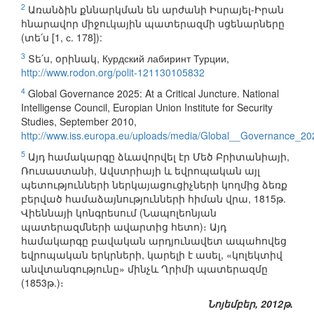
2
Առանձին քննարկման են արժանի Իսրայել-Իրան
հնարավոր միջուկային պատերազմի սցենարները
(տե՛ս [1, с. 178]):
3
Տե՛ս, օրինակ, Курдский лабиринт Турции,
http://www.rodon.org/polit-121130105832
4
Global Governance 2025: At a Critical Juncture. National
Intelligense Council, Europian Union Institute for Security
Studies, September 2010,
http://www.iss.europa.eu/uploads/media/Global__Governance_20
5
Այդ համակարգը ձևավորվել էր Մեծ Բրիտանիայի,
Ռուսաստանի, Ավստրիայի և եվրոպական այլ
պետությունների ներկայացուցիչների կողմից ձեռք
բերված համաձայնությունների հիման վրա, 1815թ.
Վիեննայի կոնգրեսում (Նապոլեոնյան
պատերազմների ավարտից հետո)։ Այդ
համակարգը բավական արդյունավետ ապահովեց
եվրոպական երկրների, կարելի է ասել, «կոլեկտիվ
անվտանգությունը» մինչև Ղրիմի պատերազմը
(1853թ.)։
Նոյեմբեր, 2012թ.