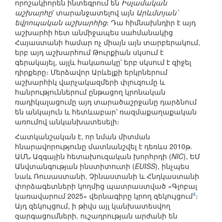
որոշակիորեն ինտեգրում են
Իսլամական
աշխարհը
՝ տարանջատելով այն
Արևմտյան՝
եվրոպական աշխարհից
։ Դա հիմնախնդիր է այդ
աշխարհի hետ անմիջապես սահմանակից
Հայաստանի համար ոչ միայն այն տարբերակում,
երբ այդ աշխարհում Թուրքիան սկսում է
գերակայել, այլև հակառակը՝ երբ սկսում է զիջել
դիրքերը։ Մերձավոր Արևելքի երկրներում
աշխարհիկ վարչակազմերի փլուզումը և
հանրություններում ընթացող կրոնական
ռադիկալացումը այդ տարածաշրջանը դարձնում
են անկայուն և հետևաբար՝ ռազմաքաղաքական
առումով անկանխատեսելի։
Հատկանշական է, որ նման միտման
հնարավորությունը մատնանշվել է դեռևս 2010թ.
ԱՄՆ Ազգային հետախուզական խորհրդի (
NIC
), ԵՄ
Անվտանգության ինստիտուտի (
EUISS
), ինչպես
նաև Ռուսաստանի, Չինաստանի և Հնդկաստանի
փորձագետների կողմից պատրաստված «Գլոբալ
4
կառավարում 2025» վերնագիրը կրող զեկույցում
։
Այդ զեկույցում, ի թիվս այլ կանխատեսվող
զարգացումների, ուշադրության արժանի են