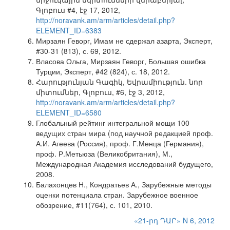
Գլոբուս #4, էջ 17, 2012,
http://noravank.am/arm/articles/detail.php?
ELEMENT_ID=6383
Мирзаян Геворг, Имам не сдержал азарта, Эксперт,
#30-31 (813), с. 69, 2012.
Власова Ольга, Мирзаян Геворг, Большая ошибка
Турции, Эксперт, #42 (824), с. 18, 2012.
Հարությունյան Գագիկ, Եվրամիություն. նոր
միտումներ, Գլոբուս, #6, էջ 3, 2012,
http://noravank.am/arm/articles/detail.php?
ELEMENT_ID=6580
Глобальный рейтинг интегральной мощи 100
ведущих стран мира (под научной редакцией проф.
А.И. Агеева (Россия), проф. Г.Менца (Германия),
проф. Р.Метьюза (Великобритания), М.,
Международная Академия исследований будущего,
2008.
Балахонцев Н., Кондратьев А., Зарубежные методы
оценки потенциала стран. Зарубежное военное
обозрение, #11(764), с. 101, 2010.
«21-րդ ԴԱՐ» N 6, 2012