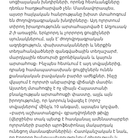
սոցիալական խնդիրների, որոնց հետևանքները
դեռևս հաղթահարված չեն։ Մասնավորապես,
այսօր հայկական հանրությանը խիստ մտահոգում
են ժողովրդագրական խնդիրները։ Այդ ոլորտում
տիրող իրադրությունն արտահայտված է
Աղյուսակ
2-ի
առաջին, երկրորդ և չորրորդ ցուցիչների
սյունակներում, այն է՝ ժողովրդագրական
ազդեցություն, փախստականների և ներքին
տեղահանվածների զանգվածային տեղաշարժ,
մարդկային ռեսուրսի քրոնիկական և կայուն
արտահոսք։ Ինչպես հետևում է այդ տվյալներից,
դրանց համապատասխան ցուցիչներն ունեն
քանակական բավական բարձր աժեքներ, ինչը
վկայում է ոլորտի անբարվոք վիճակի մասին։
Այստեղ մտահոգիչ է ոչ միայն Հայաստանի
բնակչության արտահոսքի փաստը, այլև այն
իրողությունը, որ կտրուկ նվազել է (որոշ
տվյալներով՝ մինչև 10 անգամ), այսպես կոչված,
«բարդ աշխատանքով» զբաղվողների թիվը
(վերջինիս տակ պետք է հասկանալ ամենատարբեր
ոլորտների բարձր պրոֆեսիոնալ մակարդակ
ունեցող մասնագետներին)։ Հատկանշական է նաև,
որ Երրորդ հանրապետությունում գիտության և