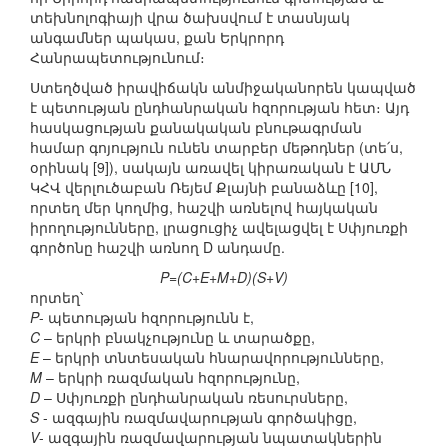
տեխնոլոգիայի վրա ծախսվում է տասնյակ
անգամներ պակաս, քան Երկրորդ
Հանրապետությունում։
Ստեղծված իրավիճակն անմիջականորեն կապված
է պետության ընդհանրական հզորության հետ։ Այդ
հասկացության քանակական բնութագրման
համար գոյություն ունեն տարբեր մեթոդներ (տե՛ս,
օրինակ [9]), սակայն առավել կիրառական է ԱՄՆ
ԿՀՎ վերլուծաբան Ռեյեմ Քլայնի բանաձևը [10],
որտեղ մեր կողմից, հաշվի առնելով հայկական
իրողությունները, լրացուցիչ ավելացվել է Սփյուռքի
գործոնը հաշվի առնող D անդամը.
P=(C+E+M+D)(S+V)
որտեղ՝
P
- պետության հզորությունն է,
C
– երկրի բնակչությունը և տարածքը,
E
– երկրի տնտեսական հնարավորությունները,
M
– երկրի ռազմական հզորությունը,
D
– Սփյուռքի ընդհանրական ռեսուրսները,
S
- ազգային ռազմավարության գործակիցը,
V
- ազգային ռազմավարության նպատակներին