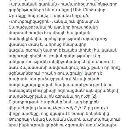
«արաբական գարնան» համատեքստում ընթացող
գործընթացների հետևանքով Մեծ Մերձավոր
Արևելքը հայտնվել է, այսպես կոչված,
«տուրբուլիզացիոն», անկայուն վիճակում։
Տարածաշրջանային այդ նոր իրավիճակը
մարտահրավեր է ոչ միայն հայկական
համայնքներին, որոնց գոյությունն այսօր լուրջ
վտանգի տակ է, և որոնց հնարավոր
կազմալուծումը կարող է էապես փոխել հայկական
սփյուռքի դեմքն ու բովանդակությունը։ Այդ
անկայունությունն անմիջականորեն վտանգում է
նաև Հայաստանի անվտանգությունը, քանի որ որոշ
2
սցենարներում Իրանի թուլացումը
կարող է
խախտել տարածաշրջանում ձևավորված
ռազմաքաղաքական հավասարակշռությունն ու
հանգեցնել Թուրքիայի հզորացման՝ այն վերածելով
տարածաշրջանային գերակայող ուժի [2]։
Ուշադրության է արժանի նաև այդ երկրին
վերաբերվող մասով
Աղյուսակ 2-ի
12-րդ ցուցչի
փոքր արժեքը, որը վկայում է օտար երկրներից
Թուրքիայի նվազ կախման մասին և արտահայտում
նրա ինքնուրույն գործելու ձգտումը՝ առանձնապես