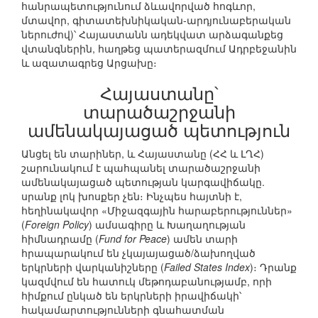
հանրապետությունում ձևավորված հոգևոր,
մտավոր, գիտատեխնիկական-արդյունաբերական
ներուժով)՝ Հայաստանն ադեկվատ արձագանքեց
վտանգներին, հաղթեց պատերազմում Ադրբեջանին
և ազատագրեց Արցախը։
Հայաստանը՝
տարածաշրջանի
ամենակայացած պետություն
Անցել են տարիներ, և Հայաստանը (ՀՀ և ԼՂՀ)
շարունակում է պահպանել տարածաշրջանի
ամենակայացած պետության կարգավիճակը.
սրանք լոկ խոսքեր չեն։ Ինչպես հայտնի է,
հեղինակավոր «Միջազգային հարաբերություններ»
(
Foreign Policy
) ամսագիրը և Խաղաղության
հիմնադրամը (
Fund for Peace
) ամեն տարի
հրապարակում են չկայայացած/ձախողված
երկրների վարկանիշները (
Failed States Index
)։ Դրանք
կազմվում են հատուկ մեթոդաբանությամբ, որի
հիմքում ընկած են երկրների իրավիճակի՝
հակամարտությունների գնահատման