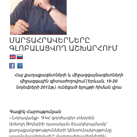
ՄԱՐՏԱՀՐԱՎԵՐՆԵՐԸ
ԳԼՈԲԱԼԱՑՎՈՂ ԱՇԽԱՐՀՈՒՄ
Հայ քաղաքագետների և միջազգայնագետների
միջազգային գիտաժողովում (Երևան, 19-20
նոյեմբերի 2012թ.) ունեցած ելույթի հիման վրա
Գագիկ Հարությունյան
«Նորավանք» ԳԿՀ գործադիր տնօրեն
Առնոլդ Թոյնբիի դասական ձևակերպմամբ՝
քաղաքակրթությունների կենսունակությունը
պայմանավորված է մարտահրավերներին