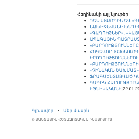
Հեղինակի այլ նյութեր
ԴԵՆ ՍՅԱՈՊԻՆ ԵՎ «
ՆԱԽԻՋԵՎԱՆԻ ԽՆԴԻ
«ԳԱՂՈՒԹՆԵՐ», «ԿԱ
ԱՊԱԳԱՅԻՆ ՊԱՏՐԱՍՏ
«ԲԱՐԴՈՒԹՅՈՒՆՆԵՐԸ
ՀՈԳԵՎՈՐ-ՏԵԽՆՈԼՈԳ
ԻՐՈՂՈՒԹՅՈՒՆՆԵՐՈՒ
«ԲԱՐԴՈՒԹՅՈՒՆՆԵՐԻ
«ՉԻՆԱԿԱՆ ՇԱԽՄԱՏ»
ՖՐԱԳՄԵՆՏԱՑՎԱԾ Կ
ԳԱԳԻԿ ՀԱՐՈՒԹՅՈՒՆ
ԷԹՆԻԿԱԿԱՆԻ
[22.01.2
Գլխավոր
⋅
Մեր մասին
© ՑԱՆՑԱՅԻՆ ՀԵՏԱԶՈՏԱԿԱՆ ԻՆՍՏԻՏՈՒՏ