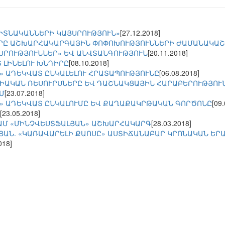
ԳԻՏՆԱԿԱՆՆԵՐԻ ԿԱՅՍՐՈՒԹՅՈՒՆ»
[27.12.2018]
ՐԸ ԱՇԽԱՐՀԱԿԱՐԳԱՅԻՆ ՓՈՓՈԽՈՒԹՅՈՒՆՆԵՐԻ ԺԱՄԱՆԱԿԱ
ՅՍՐՈՒԹՅՈՒՆՆԵՐ» ԵՎ ԱՆՎՏԱՆԳՈՒԹՅՈՒՆ
[20.11.2018]
 ԼԻՆԵԼՈՒ ԽՆԴԻՐԸ
[08.10.2018]
» ԱԴԵԿՎԱՏ ԸՆԿԱԼԵԼՈՒ ՀՐԱՏԱՊՈՒԹՅՈՒՆԸ
[06.08.2018]
ԻԱԿԱՆ ՌԵՍՈՒՐՍՆԵՐԸ ԵՎ ԴԱՇՆԱԿՑԱՅԻՆ ՀԱՐԱԲԵՐՈՒԹՅՈՒ
Մ
[23.07.2018]
» ԱԴԵԿՎԱՏ ԸՆԿԱԼՈՒՄԸ ԵՎ ՔԱՂԱՔԱԿՐԹԱԿԱՆ ԳՈՐԾՈՆԸ
[09
[23.05.2018]
ԱՄ «ՄԻՆՉՎԵՍՏՖԱԼՅԱՆ» ԱՇԽԱՐՀԱԿԱՐԳ
[28.03.2018]
ՅԱՆ. «ԿԱՌԱՎԱՐԵԼԻ ՔԱՈՍԸ» ԱՍՏԻՃԱՆԱԲԱՐ ԿՐՈՆԱԿԱՆ ԵՐ
018]