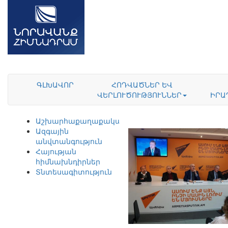
ԳԼԽԱՎՈՐ
ՀՈԴՎԱԾՆԵՐ ԵՎ
ՎԵՐԼՈՒԾՈՒԹՅՈՒՆՆԵՐ
ԻՐԱ
Աշխարհաքաղաքականություն
Ազգային
անվտանգություն
Հայության
հիմնախնդիրներ
Տնտեսագիտություն