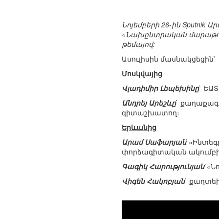
Նոյեմբերի 26-ին Sputnik
«Նախընտրական մարաթոն
թեմայով:
Ասուլիսին մասնակցեցին՝
Մոսկվայից
Վլադիմիր Լեպեխինը
` ԵԱ
Անդրեյ Արեշևը
` քաղաքագ
գիտաշխատող։
Երևանից
Արամ Սաֆարյան
`«Ինտե
փորձագիտական ակումբի
Գագիկ Հարությունյան
`«Ն
Վիգեն Հակոբյան
` քաղտե