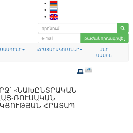
բաժանորդագրվել
ՄՍԱԳՐԵՐ
ՀՐԱՏԱՐԱԿՈՒՄՆԵՐ
ՄԵՐ
ՄԱՍԻՆ
ՐՋ՝ «ՆԱԽԸՆՏՐԱԿԱՆ
ՀԱՅ-ՌՈՒՍԱԿԱՆ
ԿՑՈՒԹՅԱՆ ՀՐԱՏԱՊ