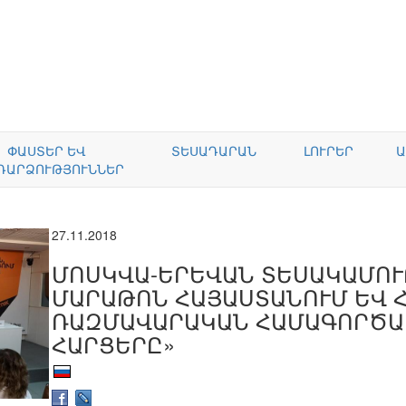
ՓԱՍՏԵՐ ԵՎ
ՏԵՍԱԴԱՐԱՆ
ԼՈՒՐԵՐ
Ա
ԴԱՐՁՈՒԹՅՈՒՆՆԵՐ
27.11.2018
ՄՈՍԿՎԱ-ԵՐԵՎԱՆ ՏԵՍԱԿԱՄՈՒ
ՄԱՐԱԹՈՆ ՀԱՅԱՍՏԱՆՈՒՄ ԵՎ 
ՌԱԶՄԱՎԱՐԱԿԱՆ ՀԱՄԱԳՈՐԾԱ
ՀԱՐՑԵՐԸ»