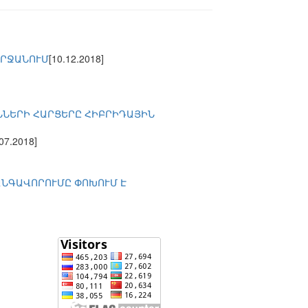
ՇՐՋԱՆՈՒՄ
[10.12.2018]
ՆՆԵՐԻ ՀԱՐՑԵՐԸ ՀԻԲՐԻԴԱՅԻՆ
.07.2018]
ԱՆԳԱՎՈՐՈՒՄԸ ՓՈԽՈՒՄ Է