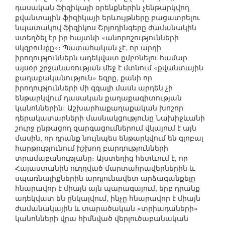
դասական ֆիզիկայի օրենքներին չենթարկվող
քվանտային ֆիզիկայի երևույթները բացատրելու
նպատակով ֆիզիկոս Շրյոդինգերը ժամանակին
ստեղծել էր իր հայտնի «անորոշությունների
սկզբունքը»։ Պատահական չէ, որ արդի
իրողություններն ադեկվատ ըմբռնելու համար
այսօր շրջանառության մեջ է մտնում «քվանտային
քաղաքականություն» եզրը, քանի որ
իրողությունների մի զգալի մասն արդեն չի
ենթարկվում դասական քաղաքագիտության
կանոններին։ Աշխարհաքաղաքական խոշոր
դերակատարների մասնակցությունը Նախիջևանի
շուրջ ընթացող զարգացումներում վկայում է այն
մասին, որ դրանք նույնպես ենթարկվում են գլոբալ
հարթությունում իշխող բարդությունների
տրամաբանությանը։ Այստեղից հետևում է, որ
Հայաստանին ուղղված մարտահրավերներին և
սպառնալիքներին արդյունավետ արձագանքելը
հնարավոր է միայն այն պարագայում, երբ դրանք
ադեկվատ են ընկալվում, ինչը հնարավոր է միայն
ժամանակային և տարածական «տրիադաների»
կանոնների վրա հիմնված վերլուծաբանական