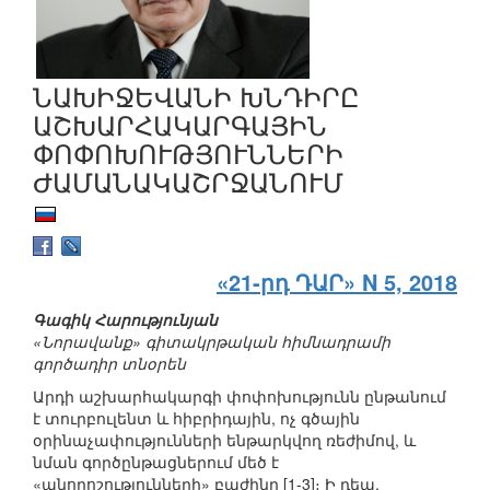
ՆԱԽԻՋԵՎԱՆԻ ԽՆԴԻՐԸ
ԱՇԽԱՐՀԱԿԱՐԳԱՅԻՆ
ՓՈՓՈԽՈՒԹՅՈՒՆՆԵՐԻ
ԺԱՄԱՆԱԿԱՇՐՋԱՆՈՒՄ
«21-րդ ԴԱՐ» N 5, 2018
Գագիկ Հարությունյան
«Նորավանք» գիտակրթական հիմնադրամի
գործադիր տնօրեն
Արդի աշխարհակարգի փոփոխությունն ընթանում
է տուրբուլենտ և հիբրիդային, ոչ գծային
օրինաչափությունների ենթարկվող ռեժիմով, և
նման գործընթացներում մեծ է
«անորոշությունների» բաժինը [1-3]։ Ի դեպ,