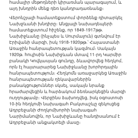
համալիր մեթոդների կիրառման պարագայում, և
այդ խնդրին մենք դեռ կանդրադառնանք։
Վերոնշյալի համատեքստում փորձենք դիտարկել
Նախջևանի խնդիրը։ Անցյալի նախադեպերի
համատեքստում հիշենք, որ 1849-1917թթ.
Նախիջևանը (ինչպես և Սուրմալուն) գտնվում էր
Էրիվանի մարզի, իսկ 1918-1920թթ.՝ Հայաստանի
Առաջին հանրապետության կազմում։ Սակայն
1920թ. հուլիսին Նախիջևան մտավ 11-րդ Կարմիր
բանակի Կովկասյան գունդը, ձևավորվեց հեղկոմ,
որն էլ հայտարարեց Նախիջևանը խորհրդային
հանրապետություն։ Հեղկոմն առաջարկեց Առաջին
հանրապետության ղեկավարներին
բանակցություններ սկսել, սակայն նրանք
հրաժարվեցին և հարձակում ձեռնարկեցին մարզի
ուղղությամբ։ Վերջինս ձախողվեց, իսկ օգոստոսի
10-ին հեղկոմի նախագահ Բակտաշևը զեկուցեց
Ադրբեջանի Ժողկոմխորհի նախագահ
Նարիմանովին, որ Նախիջևանը հանդիսանում է
Ադրբեջանի անքակտելի մասը։