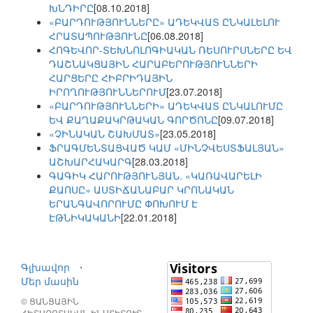
ԽՆԴԻՐԸ
[08.10.2018]
«ԲԱՐԴՈՒԹՅՈՒՆՆԵՐԸ» ԱԴԵԿՎԱՏ ԸՆԿԱԼԵԼՈՒ
ՀՐԱՏԱՊՈՒԹՅՈՒՆԸ
[06.08.2018]
ՀՈԳԵՎՈՐ-ՏԵԽՆՈԼՈԳԻԱԿԱՆ ՌԵՍՈՒՐՍՆԵՐԸ ԵՎ
ԴԱՇՆԱԿՑԱՅԻՆ ՀԱՐԱԲԵՐՈՒԹՅՈՒՆՆԵՐԻ
ՀԱՐՑԵՐԸ ՀԻԲՐԻԴԱՅԻՆ
ԻՐՈՂՈՒԹՅՈՒՆՆԵՐՈՒՄ
[23.07.2018]
«ԲԱՐԴՈՒԹՅՈՒՆՆԵՐԻ» ԱԴԵԿՎԱՏ ԸՆԿԱԼՈՒՄԸ
ԵՎ ՔԱՂԱՔԱԿՐԹԱԿԱՆ ԳՈՐԾՈՆԸ
[09.07.2018]
«ՉԻՆԱԿԱՆ ՇԱԽՄԱՏ»
[23.05.2018]
ՖՐԱԳՄԵՆՏԱՑՎԱԾ ԿԱՄ «ՄԻՆՉՎԵՍՏՖԱԼՅԱՆ»
ԱՇԽԱՐՀԱԿԱՐԳ
[28.03.2018]
ԳԱԳԻԿ ՀԱՐՈՒԹՅՈՒՆՅԱՆ. «ԿԱՌԱՎԱՐԵԼԻ
ՔԱՈՍԸ» ԱՍՏԻՃԱՆԱԲԱՐ ԿՐՈՆԱԿԱՆ
ԵՐԱՆԳԱՎՈՐՈՒՄԸ ՓՈԽՈՒՄ Է
ԷԹՆԻԿԱԿԱՆԻ
[22.01.2018]
Գլխավոր
⋅
Մեր մասին
© ՑԱՆՑԱՅԻՆ
ՀԵՏԱԶՈՏԱԿԱՆ ԻՆՍՏԻՏՈՒՏ