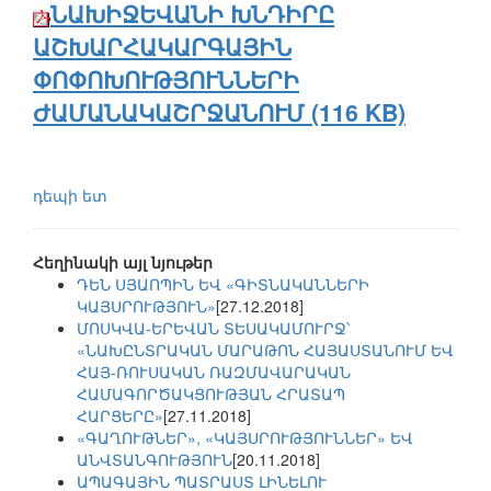
ՆԱԽԻՋԵՎԱՆԻ ԽՆԴԻՐԸ
ԱՇԽԱՐՀԱԿԱՐԳԱՅԻՆ
ՓՈՓՈԽՈՒԹՅՈՒՆՆԵՐԻ
ԺԱՄԱՆԱԿԱՇՐՋԱՆՈՒՄ (116 KB)
դեպի ետ
Հեղինակի այլ նյութեր
ԴԵՆ ՍՅԱՈՊԻՆ ԵՎ «ԳԻՏՆԱԿԱՆՆԵՐԻ
ԿԱՅՍՐՈՒԹՅՈՒՆ»
[27.12.2018]
ՄՈՍԿՎԱ-ԵՐԵՎԱՆ ՏԵՍԱԿԱՄՈՒՐՋ՝
«ՆԱԽԸՆՏՐԱԿԱՆ ՄԱՐԱԹՈՆ ՀԱՅԱՍՏԱՆՈՒՄ ԵՎ
ՀԱՅ-ՌՈՒՍԱԿԱՆ ՌԱԶՄԱՎԱՐԱԿԱՆ
ՀԱՄԱԳՈՐԾԱԿՑՈՒԹՅԱՆ ՀՐԱՏԱՊ
ՀԱՐՑԵՐԸ»
[27.11.2018]
«ԳԱՂՈՒԹՆԵՐ», «ԿԱՅՍՐՈՒԹՅՈՒՆՆԵՐ» ԵՎ
ԱՆՎՏԱՆԳՈՒԹՅՈՒՆ
[20.11.2018]
ԱՊԱԳԱՅԻՆ ՊԱՏՐԱՍՏ ԼԻՆԵԼՈՒ