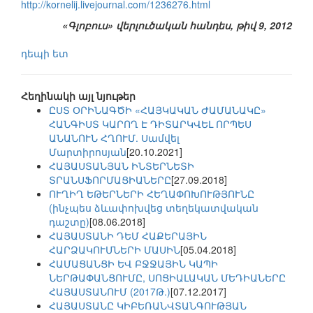
http://kornelij.livejournal.com/1236276.html
«Գլոբուս» վերլուծական հանդես, թիվ 9, 2012
դեպի ետ
Հեղինակի այլ նյութեր
ԸՍՏ ՕՐԻՆԱԳԾԻ «ՀԱՅԿԱԿԱՆ ԺԱՄԱՆԱԿԸ»
ՀԱՆԳԻՍՏ ԿԱՐՈՂ Է ԴԻՏԱՐԿՎԵԼ ՈՐՊԵՍ
ԱՆԱՆՈՒՆ ՀՂՈՒՄ. Սամվել
Մարտիրոսյան
[20.10.2021]
ՀԱՅԱՍՏԱՆՅԱՆ ԻՆՏԵՐՆԵՏԻ
ՏՐԱՆՍՖՈՐՄԱՑԻԱՆԵՐԸ
[27.09.2018]
ՈՒՂԻՂ ԵԹԵՐՆԵՐԻ ՀԵՂԱՓՈԽՈՒԹՅՈՒՆԸ
(ինչպես ձևափոխվեց տեղեկատվական
դաշտը)
[08.06.2018]
ՀԱՅԱՍՏԱՆԻ ԴԵՄ ՀԱՔԵՐԱՅԻՆ
ՀԱՐՁԱԿՈՒՄՆԵՐԻ ՄԱՍԻՆ
[05.04.2018]
ՀԱՄԱՑԱՆՑԻ ԵՎ ԲՋՋԱՅԻՆ ԿԱՊԻ
ՆԵՐԹԱՓԱՆՑՈՒՄԸ, ՍՈՑԻԱԼԱԿԱՆ ՄԵԴԻԱՆԵՐԸ
ՀԱՅԱՍՏԱՆՈՒՄ (2017Թ.)
[07.12.2017]
ՀԱՅԱՍՏԱՆԸ ԿԻԲԵՌԱՆՎՏԱՆԳՈՒԹՅԱՆ