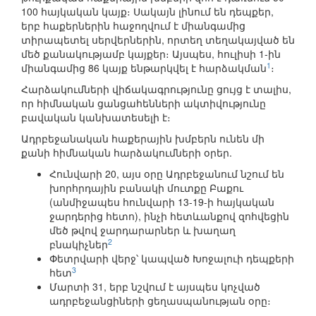
100 հայկական կայք։ Սակայն լինում են դեպքեր,
երբ հաքերներին հաջողվում է միանգամից
տիրապետել սերվերներին, որտեղ տեղակայված են
մեծ քանակությամբ կայքեր։ Այսպես, հուլիսի 1-ին
1
միանգամից 86 կայք ենթարկվել է հարձակման
։
Հարձակումների վիճակագրությունը ցույց է տալիս,
որ հիմնական ցանցահենների ակտիվությունը
բավական կանխատեսելի է։
Ադրբեջանական հաքերային խմբերն ունեն մի
քանի հիմնական հարձակումների օրեր.
Հունվարի 20, այս օրը Ադրբեջանում նշում են
խորհրդային բանակի մուտքը Բաքու
(անմիջապես հունվարի 13-19-ի հայկական
ջարդերից հետո), ինչի հետևանքով զոհվեցին
մեծ թվով ջարդարարներ և խաղաղ
2
բնակիչներ
Փետրվարի վերջ՝ կապված Խոջալուի դեպքերի
3
հետ
Մարտի 31, երբ նշվում է այսպես կոչված
ադրբեջանցիների ցեղասպանության օրը։