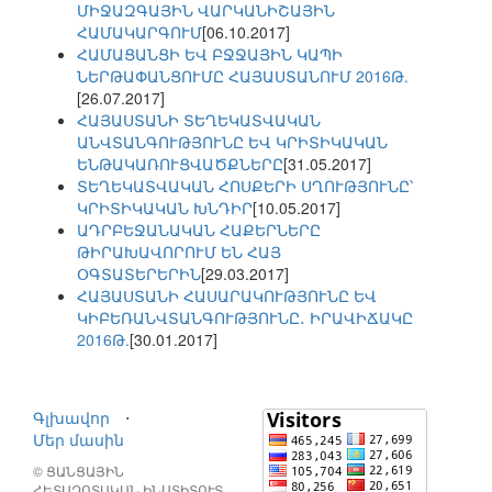
ՄԻՋԱԶԳԱՅԻՆ ՎԱՐԿԱՆԻՇԱՅԻՆ
ՀԱՄԱԿԱՐԳՈՒՄ
[06.10.2017]
ՀԱՄԱՑԱՆՑԻ ԵՎ ԲՋՋԱՅԻՆ ԿԱՊԻ
ՆԵՐԹԱՓԱՆՑՈՒՄԸ ՀԱՅԱՍՏԱՆՈՒՄ 2016Թ.
[26.07.2017]
ՀԱՅԱՍՏԱՆԻ ՏԵՂԵԿԱՏՎԱԿԱՆ
ԱՆՎՏԱՆԳՈՒԹՅՈՒՆԸ ԵՎ ԿՐԻՏԻԿԱԿԱՆ
ԵՆԹԱԿԱՌՈՒՑՎԱԾՔՆԵՐԸ
[31.05.2017]
ՏԵՂԵԿԱՏՎԱԿԱՆ ՀՈՍՔԵՐԻ ՍՂՈՒԹՅՈՒՆԸ՝
ԿՐԻՏԻԿԱԿԱՆ ԽՆԴԻՐ
[10.05.2017]
ԱԴՐԲԵՋԱՆԱԿԱՆ ՀԱՔԵՐՆԵՐԸ
ԹԻՐԱԽԱՎՈՐՈՒՄ ԵՆ ՀԱՅ
ՕԳՏԱՏԵՐԵՐԻՆ
[29.03.2017]
ՀԱՅԱՍՏԱՆԻ ՀԱՍԱՐԱԿՈՒԹՅՈՒՆԸ ԵՎ
ԿԻԲԵՌԱՆՎՏԱՆԳՈՒԹՅՈՒՆԸ․ ԻՐԱՎԻՃԱԿԸ
2016Թ.
[30.01.2017]
Գլխավոր
⋅
Մեր մասին
© ՑԱՆՑԱՅԻՆ
ՀԵՏԱԶՈՏԱԿԱՆ ԻՆՍՏԻՏՈՒՏ