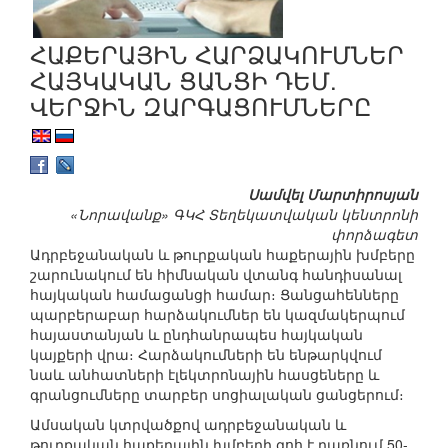
ՀԱՔԵՐԱՅԻՆ ՀԱՐՁԱԿՈՒՄՆԵՐ
ՀԱՅԿԱԿԱՆ ՑԱՆՑԻ ԴԵՄ.
ՎԵՐՋԻՆ ԶԱՐԳԱՑՈՒՄՆԵՐԸ
Սամվել Մարտիրոսյան
«Նորավանք» ԳԿՀ Տեղեկատվական կենտրոնի
փորձագետ
Ադրբեջանական և թուրքական հաքերային խմբերը
շարունակում են հիմնական վտանգ հանդիսանալ
հայկական համացանցի համար։ Ցանցահենները
պարբերաբար հարձակումներ են կազմակերպում
հայաստանյան և ընդհանրապես հայկական
կայքերի վրա։ Հարձակումների են ենթարկվում
նաև անհատների էլեկտրոնային հասցեները և
գրանցումները տարբեր սոցիալական ցանցերում։
Ամսական կտրվածքով ադրբեջանական և
թուրքական հաքերային խմբերի զոհ է դառնում 50-