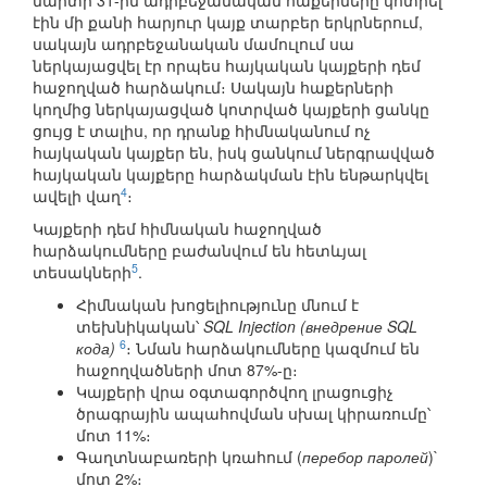
մարտի 31-ին ադրբեջանական հաքերները կոտրել
էին մի քանի հարյուր կայք տարբեր երկրներում,
սակայն ադրբեջանական մամուլում սա
ներկայացվել էր որպես հայկական կայքերի դեմ
հաջողված հարձակում։ Սակայն հաքերների
կողմից ներկայացված կոտրված կայքերի ցանկը
ցույց է տալիս, որ դրանք հիմնականում ոչ
հայկական կայքեր են, իսկ ցանկում ներգրավված
հայկական կայքերը հարձակման էին ենթարկվել
4
ավելի վաղ
։
Կայքերի դեմ հիմնական հաջողված
հարձակումները բաժանվում են հետևյալ
5
տեսակների
.
Հիմնական խոցելիությունը մնում է
տեխնիկական՝
SQL Injection (внедрение SQL
6
кода)
։ Նման հարձակումները կազմում են
հաջողվածների մոտ 87%-ը։
Կայքերի վրա օգտագործվող լրացուցիչ
ծրագրային ապահովման սխալ կիրառումը՝
մոտ 11%։
Գաղտնաբառերի կռահում (
перебор паролей
)`
մոտ 2%։