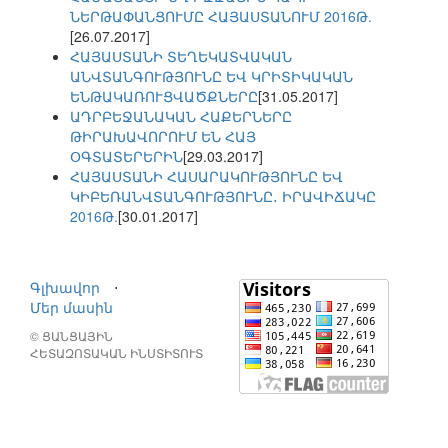
ՆԵՐԹԱՓԱՆՑՈՒՄԸ ՀԱՅԱՍՏԱՆՈՒՄ 2016Թ.
[26.07.2017]
ՀԱՅԱՍՏԱՆԻ ՏԵՂԵԿԱՏՎԱԿԱՆ
ԱՆՎՏԱՆԳՈՒԹՅՈՒՆԸ ԵՎ ԿՐԻՏԻԿԱԿԱՆ
ԵՆԹԱԿԱՌՈՒՑՎԱԾՔՆԵՐԸ
[31.05.2017]
ԱԴՐԲԵՋԱՆԱԿԱՆ ՀԱՔԵՐՆԵՐԸ
ԹԻՐԱԽԱՎՈՐՈՒՄ ԵՆ ՀԱՅ
ՕԳՏԱՏԵՐԵՐԻՆ
[29.03.2017]
ՀԱՅԱՍՏԱՆԻ ՀԱՍԱՐԱԿՈՒԹՅՈՒՆԸ ԵՎ
ԿԻԲԵՌԱՆՎՏԱՆԳՈՒԹՅՈՒՆԸ․ ԻՐԱՎԻՃԱԿԸ
2016Թ.
[30.01.2017]
Գլխավոր
⋅
Մեր մասին
© ՑԱՆՑԱՅԻՆ
ՀԵՏԱԶՈՏԱԿԱՆ ԻՆՍՏԻՏՈՒՏ