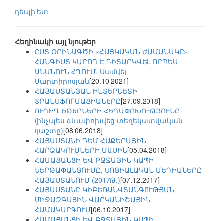
դեպի ետ
Հեղինակի այլ նյութեր
ԸՍՏ ՕՐԻՆԱԳԾԻ «ՀԱՅԿԱԿԱՆ ԺԱՄԱՆԱԿԸ»
ՀԱՆԳԻՍՏ ԿԱՐՈՂ Է ԴԻՏԱՐԿՎԵԼ ՈՐՊԵՍ
ԱՆԱՆՈՒՆ ՀՂՈՒՄ. Սամվել
Մարտիրոսյան
[20.10.2021]
ՀԱՅԱՍՏԱՆՅԱՆ ԻՆՏԵՐՆԵՏԻ
ՏՐԱՆՍՖՈՐՄԱՑԻԱՆԵՐԸ
[27.09.2018]
ՈՒՂԻՂ ԵԹԵՐՆԵՐԻ ՀԵՂԱՓՈԽՈՒԹՅՈՒՆԸ
(ինչպես ձևափոխվեց տեղեկատվական
դաշտը)
[08.06.2018]
ՀԱՅԱՍՏԱՆԻ ԴԵՄ ՀԱՔԵՐԱՅԻՆ
ՀԱՐՁԱԿՈՒՄՆԵՐԻ ՄԱՍԻՆ
[05.04.2018]
ՀԱՄԱՑԱՆՑԻ ԵՎ ԲՋՋԱՅԻՆ ԿԱՊԻ
ՆԵՐԹԱՓԱՆՑՈՒՄԸ, ՍՈՑԻԱԼԱԿԱՆ ՄԵԴԻԱՆԵՐԸ
ՀԱՅԱՍՏԱՆՈՒՄ (2017Թ.)
[07.12.2017]
ՀԱՅԱՍՏԱՆԸ ԿԻԲԵՌԱՆՎՏԱՆԳՈՒԹՅԱՆ
ՄԻՋԱԶԳԱՅԻՆ ՎԱՐԿԱՆԻՇԱՅԻՆ
ՀԱՄԱԿԱՐԳՈՒՄ
[06.10.2017]
ՀԱՄԱՑԱՆՑԻ ԵՎ ԲՋՋԱՅԻՆ ԿԱՊԻ