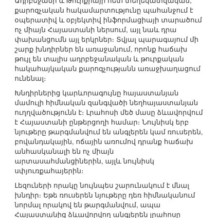
Ադրբեջանի և Թուրքիայի հետ տեղեկատվական,
քարոզչական հակամարտությունը պահանջում է
օպերատիվ և օբյեկտիվ ինֆորմացիայի տարածում
ոչ միայն Հայաստանի ներսում, այլ նաև դրա
փախանցումն այլ երկրներ։ Տվյալ պարագայում մի
շարք խնդիրներ են առաջանում, որոնք հաճախ
թույլ են տալիս ադրբեջանական և թուրքական
հակահայկական քարոզչությանն առաջխաղացում
ունենալ։
Խնդիրներից կարևորագույնը հայաստանյան
մամուլի հիմնական զանգվածի նեղհայաստանյան
ուղղվածությունն է։ Լրահոսի մեծ մասը ձևավորվում
է Հայաստանի ընթերցողի համար։ Նույնիսկ երբ
նյութերը թարգմանվում են անգլերեն կամ ռուսերեն,
բովանդակային, ոճային առումով դրանք հաճախ
անհասկանալի են ոչ միայն
արտասահմանցիներին, այլև նույնիսկ
սփյուռքահայերին։
Լեզուների որակը նույնպես շարունակում է մնալ
խնդիր։ Եթե ռուսերեն նյութերը դեռ հիմնականում
նորմալ որակով են թարգմանվում, ապա
Հայաստանից ձևավորվող անգլերեն լրահոսը