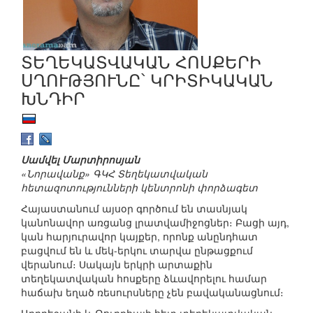
ՏԵՂԵԿԱՏՎԱԿԱՆ ՀՈՍՔԵՐԻ
ՍՂՈՒԹՅՈՒՆԸ՝ ԿՐԻՏԻԿԱԿԱՆ
ԽՆԴԻՐ
Սամվել Մարտիրոսյան
«Նորավանք» ԳԿՀ Տեղեկատվական
հետազոտությունների կենտրոնի փորձագետ
Հայաստանում այսօր գործում են տասնյակ
կանոնավոր առցանց լրատվամիջոցներ։ Բացի այդ,
կան հարյուրավոր կայքեր, որոնք անընդհատ
բացվում են և մեկ-երկու տարվա ընթացքում
վերանում։ Սակայն երկրի արտաքին
տեղեկատվական հոսքերը ձևավորելու համար
հաճախ եղած ռեսուրսները չեն բավականացնում։