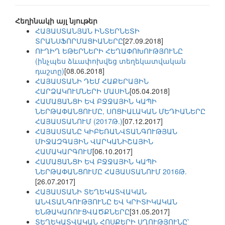
Հեղինակի այլ նյութեր
ՀԱՅԱՍՏԱՆՅԱՆ ԻՆՏԵՐՆԵՏԻ
ՏՐԱՆՍՖՈՐՄԱՑԻԱՆԵՐԸ
[27.09.2018]
ՈՒՂԻՂ ԵԹԵՐՆԵՐԻ ՀԵՂԱՓՈԽՈՒԹՅՈՒՆԸ
(ինչպես ձևափոխվեց տեղեկատվական
դաշտը)
[08.06.2018]
ՀԱՅԱՍՏԱՆԻ ԴԵՄ ՀԱՔԵՐԱՅԻՆ
ՀԱՐՁԱԿՈՒՄՆԵՐԻ ՄԱՍԻՆ
[05.04.2018]
ՀԱՄԱՑԱՆՑԻ ԵՎ ԲՋՋԱՅԻՆ ԿԱՊԻ
ՆԵՐԹԱՓԱՆՑՈՒՄԸ, ՍՈՑԻԱԼԱԿԱՆ ՄԵԴԻԱՆԵՐԸ
ՀԱՅԱՍՏԱՆՈՒՄ (2017Թ.)
[07.12.2017]
ՀԱՅԱՍՏԱՆԸ ԿԻԲԵՌԱՆՎՏԱՆԳՈՒԹՅԱՆ
ՄԻՋԱԶԳԱՅԻՆ ՎԱՐԿԱՆԻՇԱՅԻՆ
ՀԱՄԱԿԱՐԳՈՒՄ
[06.10.2017]
ՀԱՄԱՑԱՆՑԻ ԵՎ ԲՋՋԱՅԻՆ ԿԱՊԻ
ՆԵՐԹԱՓԱՆՑՈՒՄԸ ՀԱՅԱՍՏԱՆՈՒՄ 2016Թ.
[26.07.2017]
ՀԱՅԱՍՏԱՆԻ ՏԵՂԵԿԱՏՎԱԿԱՆ
ԱՆՎՏԱՆԳՈՒԹՅՈՒՆԸ ԵՎ ԿՐԻՏԻԿԱԿԱՆ
ԵՆԹԱԿԱՌՈՒՑՎԱԾՔՆԵՐԸ
[31.05.2017]
ՏԵՂԵԿԱՏՎԱԿԱՆ ՀՈՍՔԵՐԻ ՍՂՈՒԹՅՈՒՆԸ՝