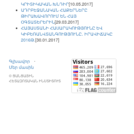
ԿՐԻՏԻԿԱԿԱՆ ԽՆԴԻՐ
[10.05.2017]
ԱԴՐԲԵՋԱՆԱԿԱՆ ՀԱՔԵՐՆԵՐԸ
ԹԻՐԱԽԱՎՈՐՈՒՄ ԵՆ ՀԱՅ
ՕԳՏԱՏԵՐԵՐԻՆ
[29.03.2017]
ՀԱՅԱՍՏԱՆԻ ՀԱՍԱՐԱԿՈՒԹՅՈՒՆԸ ԵՎ
ԿԻԲԵՌԱՆՎՏԱՆԳՈՒԹՅՈՒՆԸ․ ԻՐԱՎԻՃԱԿԸ
2016Թ.
[30.01.2017]
Գլխավոր
⋅
Մեր մասին
© ՑԱՆՑԱՅԻՆ
ՀԵՏԱԶՈՏԱԿԱՆ ԻՆՍՏԻՏՈՒՏ