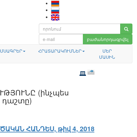
բաժանորդագրվել
ՄՍԱԳՐԵՐ
ՀՐԱՏԱՐԱԿՈՒՄՆԵՐ
ՄԵՐ
ՄԱՍԻՆ
ԹՅՈՒՆԸ (ինչպես
 դաշտը)
ԾԱԿԱՆ ՀԱՆԴԵՍ, թիվ 4, 2018