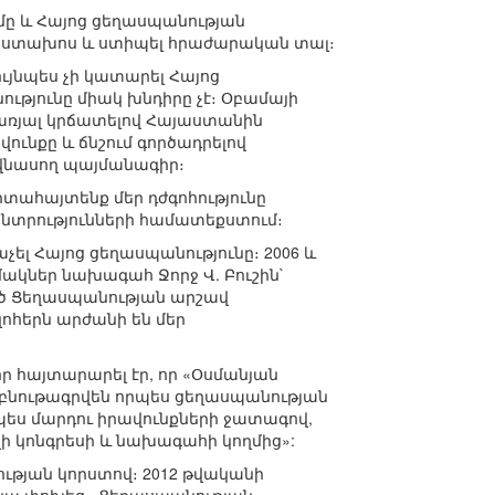
ւմը և Հայոց ցեղասպանության
ել ստախոս և ստիպել հրաժարական տալ։
ւյնպես չի կատարել Հայոց
թյունը միակ խնդիրը չէ։ Օբամայի
առյալ կրճատելով Հայաստանին
ւնքը և ճնշում գործադրելով
 վնասող պայմանագիր։
տահայտենք մեր դժգոհությունը
տրությունների համատեքստում։
աչել Հայոց ցեղասպանությունը։ 2006 և
ակներ նախագահ Ջորջ Վ. Բուշին`
ծ Ցեղասպանության արշավ
ոհերն արժանի են մեր
ր հայտարարել էր, որ «Օսմանյան
 կբնութագրվեն որպես ցեղասպանության
պես մարդու իրավունքների ջատագով,
ի կոնգրեսի և նախագահի կողմից»:
ւթյան կորստով։ 2012 թվականի