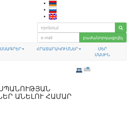
բաժանորդագրվել
ՄՍԱԳՐԵՐ
ՀՐԱՏԱՐԱԿՈՒՄՆԵՐ
ՄԵՐ
ՄԱՍԻՆ
ԱՍՊԱՆՈՒԹՅԱՆ
ԵՐ ԱՆԵԼՈՒ ՀԱՄԱՐ