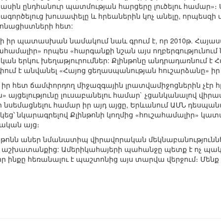
ասին ընդհանուր պատմության հարցերը լուծելու համար»։ 
տագործելուց խուսափելը և հրեաներին կոչ անելը, որպեսզի վ
եոնացիստների հետ:
–ի իր պատասխան նամակում նաև գրում է, որ 2010թ. Հայա
ահամալիր» որպես «հարգանքի նշան այս ողբերգությունու
կան երկու խեղաթյուրումներ: Քլինթոնը անդրադառնում է 
ափում է անվանել «Հայոց ցեղասպանության հուշարձանը» իր
իր հետ ճամփորդող միջազգային լրատվամիջոցներին չէր 
» այցելությունը լուսաբանելու համար` չցանկանալով վիր
լի նսեմացնելու համար իր այդ այցը, Երևանում ԱՄՆ դեսպա
կեց՝ նկարագրելով Քլինթոնի կողմից «հուշահամալիր» կ
ական այց։
ոնն աներ նմանատիպ վիրավորական մեկնաբանություններ 
ր աշխատանքից: Ամերիկահայերի պահանջը պետք է ոչ պա
 որ ինքը հեռանալու է պաշտոնից այս տարվա վերջում։ Մեն