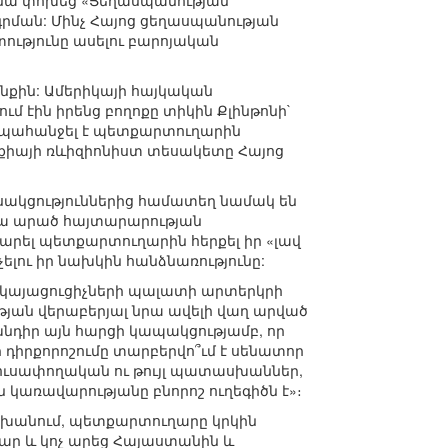
 նա փոխեց «Ցեղասպանության
րման: Մինչ Հայոց ցեղասպանության
ությունը ասելու բարոյական
նքին: Ամերիկայի հայկական
 էին իրենց բողոքը տիկին Քլինթոնի`
ը պահանջել է պետքարտուղարին
ւրքիայի ռևիզիոնիստ տեսակետը Հայոց
սակցություններից համատեղ նամակ են
 նրա արած հայտարարության
 արել պետքարտուղարին հերքել իր «լավ
լու իր նախկին հանձնառությունը:
րկայացուցիչների պալատի արտերկրի
թյան վերաբերյալ նրա ավելի վաղ արված
խնդիր այն հարցի կապակցությամբ, որ
ր դիրքորոշումը տարբերվո՞ւմ է սենատոր
ուսափողական ու թույլ պատասխաններ,
 կառավարությանը բնորոշ ուղեգիծն է»։
սխանում, պետքարտուղարը կրկին
մար և կոչ արեց Հայաստանին և