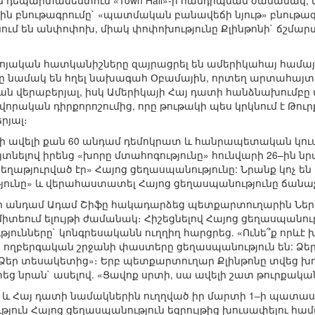
ն դեպարտամենտում «Town Hall»-ի հանդիպման ժամանակ,
ն բնութագրումը` «պատմական բանավեճի նյութ» բնութագ
մ են անփոփոխ, միակ փոփոխությունը Քլինթոնի` ճշմարտ
յական հատկանիշները զայրացրել են ամերիկահայ համայ
նամակ են հղել նախագահ Օբամային, որտեղ արտահայտում
ան վերաբերյալ, իսկ Ամերիկայի Հայ դատի հանձնախումբ
վորական դիրքորոշումից, որը թութակի պես կրկնում է Թո
րյալ։
եսի ավելի քան 60 անդամ դեմոկրատ և հանրապետական կու
հայտնելով իրենց «խորը մտահոգությունը» հունվարի 26–ին
եղաթյուրված էր» Հայոց ցեղասպանությունը: Նրանք կոչ են
ւնը» և վերահաստատել Հայոց ցեղասպանությունը ճանաչե
սի անդամ Ադամ Շիֆը հակադարձեց պետքարտուղարին Նե
տեում ելույթի ժամանակ։ Հիշեցնելով Հայոց ցեղասպանու
ունները` կոնգրեսականն ուղղիղ հարցրեց. «Ունե՞ք որևէ 
ած ողբերգական շրջանի փաստերը ցեղասպանություն են: Ձե
Ձեր տեսակետից»։ Երբ պետքարտուղար Քլինթոնը տվեց խ
ց նրան` ասելով. «Ցավոք սրտի, սա ավելի շատ թուրքական
և Հայ դատի նամակներին ուղղված իր մարտի 1–ի պատա
յուն Հայոց ցեղասպանություն եզրույթից խուսափելու հա