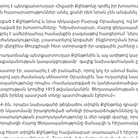
կարող է պետքարտուղար Հիլլարի Քլինթոնը դրժել իր խոստո
ն հայտարարություններ անել, քանի դեռ նրան չեն անվան
եցած է Քլինթոնով և նրա ղեկավար Բարաք Օբամայով, ով նո
պված իր խոստումները։ Դժբախտաբար, Հայոց ցեղասպանու
ել է ամերիկահայ համայնքին բազմաթիվ հարցերում` ներ
նդակությունը, չսատարելով Արցախի` ինքնորոշման իրավո
 վերջինս Թուրքիայի հետ ստորագրի իր ազգային շահերը
դրադառնանք պետքարտուղար Քլինթոնին և այլ առիթով կար
քականության կապակցությամբ` գալիք նախագահական ըն
ենատոր էր, սատարել է մի բանաձևի, որով կոչ էր անում ճան
ալով այդ ժամանակ սենատոր Օբամային, նա ուղարկեց նամ
ղասպանությունը որպես «համակարգված ու կանխամտածվա
սյրության կողմից 1915 թվակականին: Ցեղասպանության զ
վեն իրենց պատշաճ տեղը պատմության էջերում»։
24–ին, որպես նախագահի թեկնածու տիկին Քլինթոնը գրավո
երի նկատմամբ իրագործված ահռելի իրադարձությունները
ասարակության բարոյականությունը և մեր ազգի վարկը, որ
 որպեսզի Հայոց Ցեղասպանությունը ճանաչվի և հիշատակվ
ց հետո տիկին Քլինթոնը հավանաբար տառապում է հիշողո