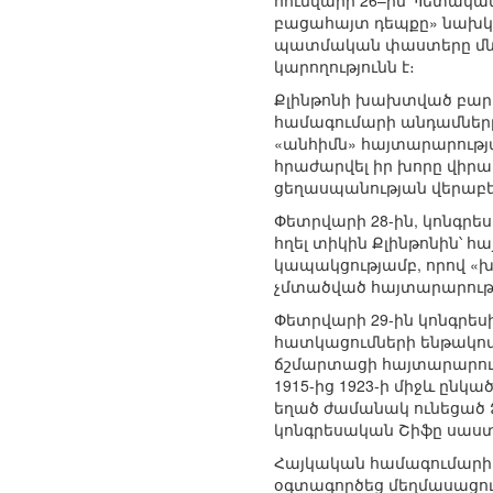
հունվարի 26–ին Պետակա
բացահայտ դեպքը» նախկի
պատմական փաստերը մնու
կարողությունն է։
Քլինթոնի խախտված բարո
համագումարի անդամները 
«անհիմն» հայտարարությ
հրաժարվել իր խորը վիրա
ցեղասպանության վերաբե
Փետրվարի 28-ին, կոնգր
հղել տիկին Քլինթոնին՝ 
կապակցությամբ, որով «խ
չմտածված հայտարարությո
Փետրվարի 29-ին կոնգրե
հատկացումների ենթակոմի
ճշմարտացի հայտարարությ
1915-ից 1923-ի միջև ընկ
եղած ժամանակ ունեցած 
կոնգրեսական Շիֆը սաստե
Հայկական համագումարի 
օգտագործեց մեղմասացութ