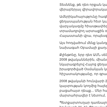
Տեսնենք, թե դեռ որքան 
վերաբերյալ վիրավորակա
Ամերիկահայությունը հագ
ցեղասպանության հետ կա
վարչակազմը հիասթափեցր
տրամադրվող արտաքին օժա
Հայաստանի վրա, որպեսզի
Այս հոդվածում մենք կան
նախագահ Օբամայի քաղա
Քլինթոնը, երբ դեռ ԱՄՆ ս
2008 թվականներին, միան
նկարագրելով Հայոց ցե
իրագործված Օսմանյան կա
հիշատակությանը, որ գրա
2008 թվականի հունվարի 
կայսրության կողմից հայ
բացահայտ դեպք... Մեր հ
մարտահրավեր է նետում,
Պետքարտուղար դառնալու