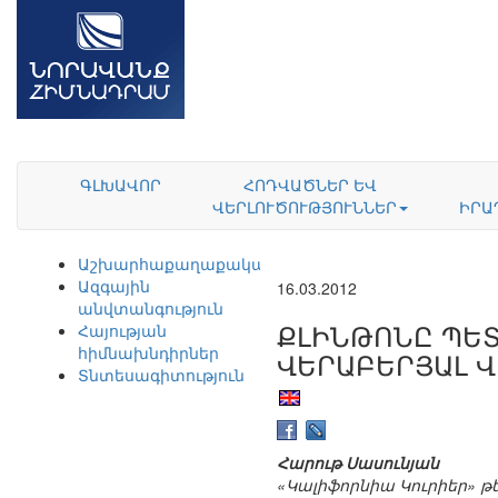
ԳԼԽԱՎՈՐ
ՀՈԴՎԱԾՆԵՐ ԵՎ
ՎԵՐԼՈՒԾՈՒԹՅՈՒՆՆԵՐ
ԻՐԱ
Աշխարհաքաղաքականություն
Ազգային
16.03.2012
անվտանգություն
ՔԼԻՆԹՈՆԸ ՊԵՏ
Հայության
հիմնախնդիրներ
ՎԵՐԱԲԵՐՅԱԼ Վ
Տնտեսագիտություն
Հարութ Սասունյան
«Կալիֆորնիա Կուրիեր» թ