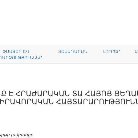
ՓԱՍՏԵՐ ԵՎ
ՏԵՍԱԴԱՐԱՆ
ԼՈՒՐԵՐ
Ա
ԴԱՐՁՈՒԹՅՈՒՆՆԵՐ
Ք Է ՀՐԱԺԱՐԱԿԱՆ ՏԱ ՀԱՅՈՑ ՑԵՂ
ԻՐԱՎՈՐԱԿԱՆ ՀԱՅՏԱՐԱՐՈՒԹՅՈՒՆՆ
երթի խմբագիր