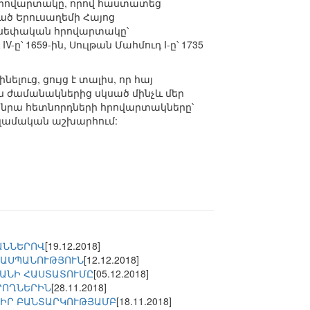
 հրովարտակը, որով հաստատեց
ած Երուսաղեմի Հայոց
ր սեփական հրովարտակը՝
՝ 1659-ին, Սուլթան Մահմուդ I-ը՝ 1735
ւց, ցույց է տալիս, որ հայ
ին ժամանակներից սկսած մինչև մեր
 նրա հետնորդների հրովարտակները՝
սլամական աշխարհում:
ԱՆՆԵՐՈՎ
[19.12.2018]
ՂԱՍՊԱՆՈՒԹՅՈՒՆ
[12.12.2018]
ՊԱՆԻ ՀԱՍՏԱՏՈՒՄԸ
[05.12.2018]
ՐՈՂՆԵՐԻՆ
[28.11.2018]
 ԻՐ ԲԱՆՏԱՐԿՈՒԹՅԱՄԲ
[18.11.2018]