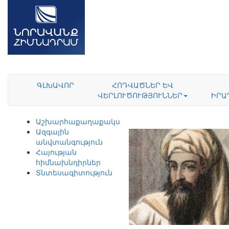
ԳԼԽԱՎՈՐ
ՀՈԴՎԱԾՆԵՐ ԵՎ
ՎԵՐԼՈՒԾՈՒԹՅՈՒՆՆԵՐ
ԻՐԱ
Աշխարհաքաղաքականություն
Ազգային
անվտանգություն
Հայության
հիմնախնդիրներ
Տնտեսագիտություն