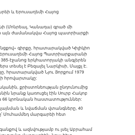
գարեի և Երուսաղեմի Հայոց
նի (Մոնրեալ, Կանադա) գրած մի
մի այն ժամանակվա Հայոց պատրիարքի
 անցքով» գիրքը, հրատարակված Կիլիկիո
քը Երուսաղեմի Հայոց Պատրիարքարանի
385-էջանոց երկհատորյակի անգլերեն
ս տեսել է Բեզալել Նարկիսի, Մայքլ Է.
ը, հրատարակված Նյու Յորքում 1979
եի հրովարտակը:
կանին, քրիստոնեության ընդունումից
նին նրանք կառուցել էին Սուրբ Հակոբ
ին 66 կրոնական հաստատություններ:
լայնման և նվաճման վտանգները, 40
ը՝ Մուհամմեդ մարգարեի հետ
րգանքով և ազնվությամբ ու լսել Աբրահամ