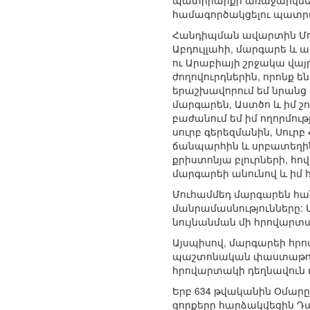
պատրիարքի առաջարկները
համագործակցելու պատրա
Հանդիպման ավարտին Մուհ
Աբդուլլահի, մարգարե և 
ու Արաբիայի շրջակա վայ
ժողովուրդներին, որոնք 
երաշխավորում եմ նրանց վ
մարգարեն, Աստծո և իմ շո
բաժանում եմ իմ ողորմութ
սուրբ գերեզմանին, Սուրբ
ճանպարհին և սրբատեղին
քրիստոնյա բլուրների, հո
մարգարեի անունով և իմ
Մուհամմեդ մարգարեն հան
մանրամասնությունները:
նույնանման մի հրովարտ
Այսպիսով, մարգարեի հ
պաշտոնական փաստաթուղթ
հրովարտակի դեղնավուն
Երբ 634 թվականին Օմարը
զորքերը հարձակվեցին Դ