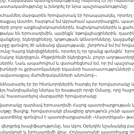
: Հայկական պատվիրակությունը հայտնել էր իր հպատակո
ստակամությունը և խնդրել էր նրա պաշտպանությունը:
ամմեդ մարգարեն հրովարտակ էր հրապարակել, որտեղ ասվ
առաքյալ Աստծո, հարգում եմ Աբրահամ պատրիարքին, պատվ
րերի բոլոր արքեպիսկոպոսներին, եպիսկոպոսներին և քահա
ենթակա են Երուսաղեմին, այսինքն՝ եթովպիացիներին, ղպտի
անքերը, եկեղեցիները, կրթության կենտրոնները, կալվածքն
ւրջը գտնվող 30 անձանց վկայությամբ, շնորհում եմ իմ հո
յունը հայոց եկեղեցիներին, որտեղ էլ որ դրանք գտնվեն` 
 Հակոբ եկեղեցուն, Բեթղեհեմի եկեղեցուն, բոլոր աղոթատե
երին: Նաև ապահովում և վստահեցնում եմ, որ իմ պաշտպ
վիտների ու քրիստոնյաների եկամտի հաստատությունների վ
 հավատացյալ մահմեդականների անունով»։
ձնարարել էր իր հետևորդներին հարգել իր հրովարտակը և 
 Այդ հանդիպմանը ներկա էր Խաթաբի որդի Օմարը, որը հա
ակ՝ հաստատելով մարգարեի հրովարտակը:
րովարտակը դարձավ Երուսաղեմի Հայոց պատրիարքությա
ը: Ցավոք, հրովարտակի բնագիրը գոյություն չունի պա
 պատճենը գտնվում է պատրիարքարանի «Մարտիկյան» թա
 վերցրեց խալիֆայությունը, նա Աբու Օբեյդին նշանակեց 
ամասկոսի և Երուսաղեմի վրա: Հունաստանի պատրիարք Սո