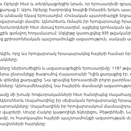
ւ Օբեյդի հետ և տեղեկացրեցին նրան, որ Երուսաղեմի գրավ
 քաղաք է: Աբու Օբեյդը հաղորդեց Խալիֆ Օմարին երկու պ
ն անձամբ եկավ Երուսաղեմ: Հունական պատրիարքի եղբայ
րովարտակի մասին: Այնուհետև Օմարն իր հրովարտակը հ
ետևորդների հետ մտավ Երուսաղեմ, այցելեց կրոնական վա
քին գտնվող հողամասում: Մզկիթը կառուցվեց 935 թվականի
ց քրիստոնեական պաշտամունքի ազատություն, սակայն ար
 Ալին, որը ևս հրովարտակ հրապարակեց հայերի համար Ե
ակները:
երը ներխուժեցին և ազատագրեցին Երուսաղեմը: 1187 թվ
ր և նրա ընտանիքը ծագումով Հայաստանի Դվին քաղաքից էր,
ն վռնդեց քաղաքից: Նա գրավեց Երուսաղեմի բոլոր լատինա
նները: Այնուամենայնիվ, նա հայերին մասնակի ազատությու
մը մի խումբ հոգևորականների հետ հանդիպեց Սալահադին
 Այնուհետև Սալահադինը իր սեփական հրովարտակը հրա
վարտակները: Սալահադինն իր հրովարտակում մասնավորապ
բ վայրերի, Սուրբ Հակոբ կաթողիկե եկեղեցու, Բեթղեհեմի, 
մամբ, ու հատկապես հայերի պաշտամունքի ազատության մաս
ավորների հարկերը: