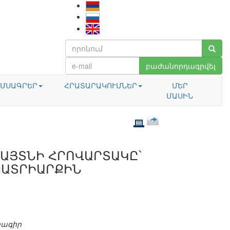
բաժանորդագրվել
ՄՍԱԳՐԵՐ
ՀՐԱՏԱՐԱԿՈՒՄՆԵՐ
ՄԵՐ
ՄԱՍԻՆ
ԱՅՏՆԻ ՀՐՈՎԱՐՏԱԿԸ՝
ՊԱՏՐԻԱՐՔԻՆ
բագիր