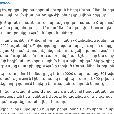
rier.com
լ էի, որ գրավոր հաղորդակցություն է եղել Մուհամմեդ մար
ակայն ոչ մի փաստաթուղթ չէի տեսել դրա վերաբերյալ:
թի «Ազդակ» օրաթերթում կարդացի դոկտ. Կարպիս Հարբոյա
եղ նա բացահայտել էր Մուհամմեդ մարգարեի և Երուսաղե
ջև հաղորդակցության մանրամասները:
ր իր աղբյուրները՝ Գրեգորի Գրիգորյանի «Հայկական ասեղի
 2002 թվականին: Գրիգորյանը հայտարարել էր, որ իր գիր
կված Տիգրան Սայալանյանցի «Երուսաղեմի պատմության» 1
մությունն է: Դոկտ. Հարբոյանը նաև նշել էր, որ նա վերջեր
անի հեղինակած «Երուսաղեմի հայ արվեստի գանձերը» գիրք
մ էր Հայոց պատրիարքությանը տրված Մուհամմեդ մարգար
ուսաղեմում հիմնադրվել է մոտ 2000 տարի առաջ: 301 թվա
խտագնացություն էին կատարել դեպի Երուսաղեմ: 420 թվակա
Վեցերորդ դարում հայերը Երուսաղեմում արդեն կառուցել է
ի Հայոց պատրիարք Աբրահամը, տեսնելով իսլամական ընդ
ակության հետ մեկնել է Մեքքա իսլամական սուրբ քաղաք
պանությունը ապահովելու համար:
րել է, որ մարգարեն հայ հյուրերին ընդունել էր սիրով, հա