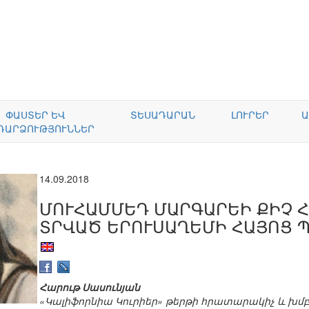
ՓԱՍՏԵՐ ԵՎ
ՏԵՍԱԴԱՐԱՆ
ԼՈՒՐԵՐ
Ա
ԴԱՐՁՈՒԹՅՈՒՆՆԵՐ
14.09.2018
ՄՈՒՀԱՄՄԵԴ ՄԱՐԳԱՐԵԻ ՔԻՉ Հ
ՏՐՎԱԾ ԵՐՈՒՍԱՂԵՄԻ ՀԱՅՈՑ 
Հարութ Սասունյան
«Կալիֆորնիա Կուրիեր» թերթի հրատարակիչ և խմ