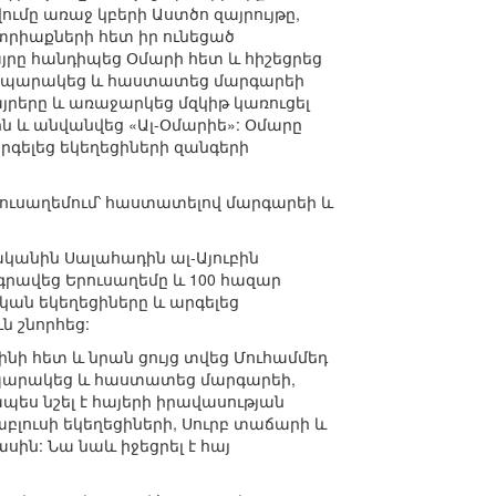
ումը առաջ կբերի Աստծո զայրույթը,
ատրիաքների հետ իր ունեցած
րը հանդիպեց Օմարի հետ և հիշեցրեց
րապարակեց և հաստատեց մարգարեի
յրերը և առաջարկեց մզկիթ կառուցել
ն և անվանվեց «Ալ-Օմարիե»: Օմարը
գելեց եկեղեցիների զանգերի
րուսաղեմում՝ հաստատելով մարգարեի և
ականին Սալահադին ալ-Այուբին
 գրավեց Երուսաղեմը և 100 հազար
կան եկեղեցիները և արգելեց
ն շնորհեց:
ի հետ և նրան ցույց տվեց Մուհամմեդ
պարակեց և հաստատեց մարգարեի,
ես նշել է հայերի իրավասության
Նաբլուսի եկեղեցիների, Սուրբ տաճարի և
ին: Նա նաև իջեցրել է հայ