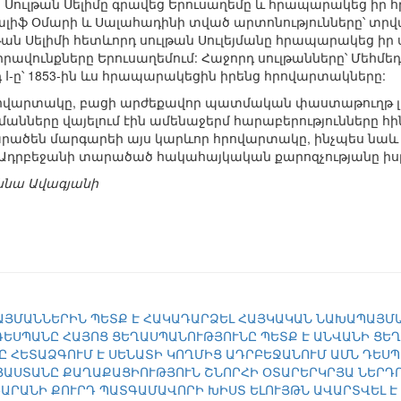
ն Սուլթան Սելիմը գրավեց Երուսաղեմը և հրապարակեց իր
լիֆ Օմարի և Սալահադինի տված արտոնությունները՝ տրվ
թան Սելիմի հետևորդ սուլթան Սուլեյմանը հրապարակեց ի
վունքները Երուսաղեմում: Հաջորդ սուլթանները՝ Մեհմեդ IV-ը
իդ I-ը՝ 1853-ին ևս հրապարակեցին իրենց հրովարտակները:
վարտակը, բացի արժեքավոր պատմական փաստաթուղթ լինելո
լմանները վայելում էին ամենաջերմ հարաբերությունները հ
տարածեն մարգարեի այս կարևոր հրովարտակը, ինչպես նաև
և Ադրբեջանի տարածած հակահայկական քարոզչությանը ի
աննա Ավագյանի
ՅՄԱՆՆԵՐԻՆ ՊԵՏՔ Է ՀԱԿԱԴԱՐՁԵԼ ՀԱՅԿԱԿԱՆ ՆԱԽԱՊԱՅՄ
ԴԵՍՊԱՆԸ ՀԱՅՈՑ ՑԵՂԱՍՊԱՆՈՒԹՅՈՒՆԸ ՊԵՏՔ Է ԱՆՎԱՆԻ ՑԵ
Ը ՀԵՏԱՁԳՈՒՄ Է ՍԵՆԱՏԻ ԿՈՂՄԻՑ ԱԴՐԲԵՋԱՆՈՒՄ ԱՄՆ ԴԵՍ
ԱՅԱՍՏԱՆԸ ՔԱՂԱՔԱՑԻՈՒԹՅՈՒՆ ՇՆՈՐՀԻ ՕՏԱՐԵՐԿՐՅԱ ՆԵՐԴ
ԱՐԱՆԻ ՔՈՒՐԴ ՊԱՏԳԱՄԱՎՈՐԻ ԽԻՍՏ ԵԼՈՒՅԹՆ ԱՎԱՐՏՎԵԼ Է