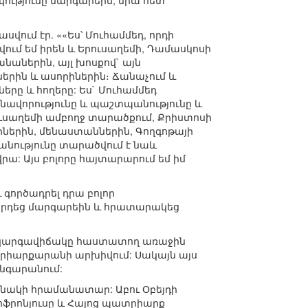
ւթյունը մարգարեին, նրա հետ
ում էր. ««Ես՝ Մուհամմեդ, որդի
ում եմ իրեն և Երուսաղեմի, Դամասկոսի
նաներին, այլ խոսքով` այն
ներին և ասորիներին։ Ճանաչում և
երը և հողերը: Ես` Մուհամմեդ
վանավորությունը և պաշտպանությունը և
Երուսաղեմի ամբողջ տարածքում, Քրիստոսի
ղիներին, մենաստաններին, Գողգոթայի
անությունը տարածվում է նաև
րա: Այս բոլորը հայտարարում եմ իմ
գործադրել դրա բոլոր
ջորդեց մարգարեին և հրատարակեց
ն կարգավիճակը հաստատող առաջին
տրիարքարանի արխիվում: Սակայն այս
նգարանում:
բանակի հրամանատար: Աբու Օբեյդի
ֆրոնյուսը և Հայոց պատրիարք