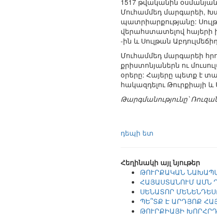
1517 թվականին օսմանյա
Մուհամմեդ մարգարեի, Խա
պատրիարքությանը: Սուլ
վերահստատելով հայերի իրա
-ին և Սուլթան Աբդուլմեճ
Մուհամմեդ մարգարեի հրո
քրիստոնյաներն ու մուսու
օրերը: Հայերը պետք է 
հակազդելու Թուրքիայի 
Թարգմանությունը՝ Ռուզ
դեպի ետ
Հեղինակի այլ նյութեր
ԹՈՒՐՔԱԿԱՆ ՆԱԽԱՊԱ
ՀԱՅԱՍՏԱՆՈՒՄ ԱՄՆ 
ՍԵՆԱՏՈՐ ՄԵՆԵՆԴԵՍ
ՊԵ՞ՏՔ Է ԱՐԴՅՈՔ Հ
ԹՈՒՐՔԻԱՅԻ ԽՈՐՀՐԴ