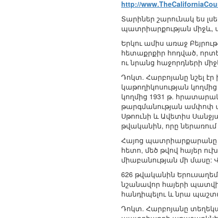
http://www.TheCaliforniaCou
Տարիներ շարունակ ես լսե
պատրիարքության միջև, ս
Երկու ամիս առաջ Բեյրու
հետաքրքիր հոդված, որտ
ու նրանց հաջորդների մի
Դոկտ. Հարբոյանը նշել է
կաթողիկոսության կողմից
կողմից 1931 թ. հրատարա
թարգմանության ամփոփ պատ
Սթոունի և Ավետիս Սանջյ
թվականին, որը ներառու
Հայոց պատրիարքարանը Եր
հետո, մեծ թվով հայեր ու
միաբանության մի մասը: 
626 թվականին Երուսաղեմ
նշանավոր հայերի պատվիր
հանդիպելու և նրա պաշտ
Դոկտ. Հարբոյանը տեղեկաց