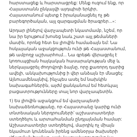
հարստացեք և հարստացրեք: Մենք ուզում ենք, որ
Հայաստանն ընկալվի այդպիսի երկիր,
Հայաստանում պետք է իրականացնել ոչ թե
բարեգործական, այլ զարգացման ծրագրեր...»:
Արդար լինելով վարչապետի նկատմամբ, նշեմ, որ
նա իր ելույթում խոսեց նաև շատ այլ թեմաների
մասին, որոնց հետ ես լիովին համաձայն եմ: Նա
հսկայական աջակցություն ունի թե Հայաստանում,
թե ամբողջ աշխարհում... Նա գրեթե վերացրել է
կոռուպցիան հայկական հասարակության մեջ և
ներկայացրել ժողովրդի ձայնը, որը քառորդ դարից
ավելի, անկախությունից ի վեր անձայն էր մնացել:
Այնուամենայնիվ, ինչպես ասել եմ նախկին
նախագահներին, այժմ ցանկանում եմ հետևյալ
բացատրությունները տալ նոր վարչապետին.
1) Ես լիովին աջակցում եմ վարչապետի
նախաձեռնությանը, որ Հայաստանը կարիք ունի
տնտեսական ներդրումների՝ աշխատատեղեր
ստեղծելու և արտահանման ընդլայնման համար:
Աշխատատեղեր ստեղծելով, մարդիկ ոչ միայն
եկամուտ կունենան իրենց ամենօրյա ծախսերի