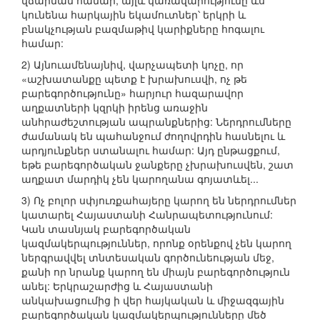
վճարման համար, այլև կառավարությունը ևս
կունենա հարկային եկամուտներ՝ երկրի և
բնակչության բազմաթիվ կարիքները հոգալու
համար:
2) Այնուամենայնիվ, վարչապետի կոչը, որ
«աշխատանքը պետք է խրախուսվի, ոչ թե
բարեգործությունը» հարյուր հազարավոր
աղքատների կզրկի իրենց առաջին
անհրաժեշտության ապրանքներից: Ներդրումները
ժամանակ են պահանջում ժողովրդին հասնելու և
արդյունքներ ստանալու համար: Այդ ընթացքում,
եթե բարեգործական ջանքերը չխրախուսվեն, շատ
աղքատ մարդիկ չեն կարողանա գոյատևել...
3) Ոչ բոլոր սփյուռքահայերը կարող են ներդրումներ
կատարել Հայաստանի Հանրապետությունում:
Կան տասնյակ բարեգործական
կազմակերպություններ, որոնք օրենքով չեն կարող
ներգրավվել տնտեսական գործունեության մեջ,
քանի որ նրանք կարող են միայն բարեգործություն
անել: Երկրաշարժից և Հայաստանի
անկախացումից ի վեր հայկական և միջազգային
բարեգործական կազմակերպությունները մեծ