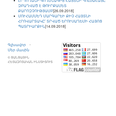
ԷՐԴՈՂԱՆԻ ԿՈՂՄՆԱԿԻՑ ՀԱՅՏՆԻ ՊՈԼՍԱՀԱՅԸ
ԶԲԱՂՎԱԾ Է ԹՈՒՐՔԱՄԵՏ
ՔԱՐՈԶՉՈՒԹՅԱՄԲ
[26.09.2018]
ՄՈՒՀԱՄՄԵԴ ՄԱՐԳԱՐԵԻ ՔԻՉ ՀԱՅՏՆԻ
ՀՐՈՎԱՐՏԱԿԸ՝ ՏՐՎԱԾ ԵՐՈՒՍԱՂԵՄԻ ՀԱՅՈՑ
ՊԱՏՐԻԱՐՔԻՆ
[14.09.2018]
Գլխավոր
⋅
Մեր մասին
© ՑԱՆՑԱՅԻՆ
ՀԵՏԱԶՈՏԱԿԱՆ ԻՆՍՏԻՏՈՒՏ