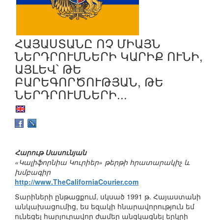
ՀԱՅԱՍՏԱՆԸ ՈՉ ՄԻԱՅՆ
ՆԵՐԴՐՈՒՄՆԵՐԻ ԿԱՐԻՔ ՈՒՆԻ,
ԱՅԼԵՎ՝ ԹԵ
ԲԱՐԵԳՈՐԾՈՒԹՅԱՆ, ԹԵ
ՆԵՐԴՐՈՒՄՆԵՐԻ...
Հարութ Սասունյան
«Կալիֆորնիա Կուրիեր» թերթի հրատարակիչ և
խմբագիր
http://www.TheCaliforniaCourier.com
Տարիների ընթացքում, սկսած 1991 թ. Հայաստանի
անկախացումից, ես եզակի հնարավորություն եմ
ունեցել հարյուրավոր ժամեր անցկացնել երկրի