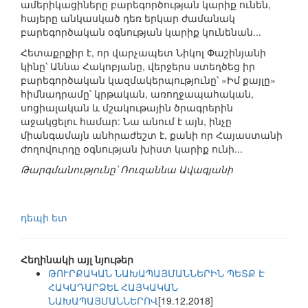
ամերիկացիները բարեգործության կարիք ունեն,
հայերը անկասկած դեռ երկար ժամանակ
բարեգործական օգնության կարիք կունենան...
Հետաքրքիր է, որ վարչապետ Նիկոլ Փաշինյանի
կինը՝ Աննա Հակոբյանը, վերջերս ստեղծեց իր
բարեգործական կազմակերպությունը՝ «Իմ քայլը»
հիմնադրամը՝ կրթական, առողջապահական,
սոցիալական և մշակութային ծրագրերին
աջակցելու համար: Նա անում է այն, ինչը
միանգամայն անհրաժեշտ է, քանի որ Հայաստանի
ժողովուրդը օգնության խիստ կարիք ունի...
Թարգմանությունը՝ Ռուզաննա Ավագյանի
դեպի ետ
Հեղինակի այլ նյութեր
ԹՈՒՐՔԱԿԱՆ ՆԱԽԱՊԱՅՄԱՆՆԵՐԻՆ ՊԵՏՔ Է
ՀԱԿԱԴԱՐՁԵԼ ՀԱՅԿԱԿԱՆ
ՆԱԽԱՊԱՅՄԱՆՆԵՐՈՎ
[19.12.2018]