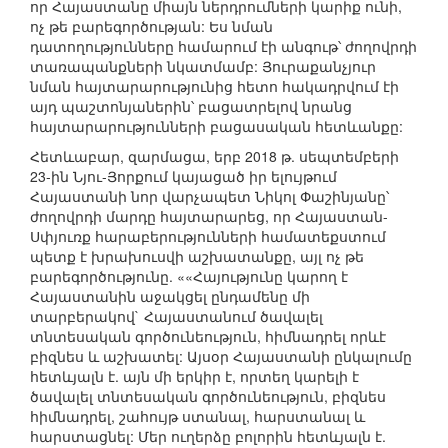
որ Հայաստանը միայն ներդրումների կարիք ունի,
ոչ թե բարեգործության: Ես նման
դատողությունները համարում էի անգութ՝ ժողովրդի
տառապանքների նկատմամբ: Յուրաքանչյուր
նման հայտարարությունից հետո հակադրվում էի
այդ պաշտոնյաներին՝ բացատրելով նրանց
հայտարարությունների բացասական հետևանքը:
Հետևաբար, զարմացա, երբ 2018 թ. սեպտեմբերի
23-ին Նյու-Յորքում կայացած իր ելույթում
Հայաստանի նոր վարչապետ Նիկոլ Փաշինյանը՝
ժողովրդի մարդը հայտարարեց, որ Հայաստան-
Սփյուռք հարաբերությունների համատեքստում
պետք է խրախուսվի աշխատանքը, այլ ոչ թե
բարեգործությունը. ««Հայությունը կարող է
Հայաստանին աջակցել ընդամենը մի
տարբերակով` Հայաստանում ծավալել
տնտեսական գործունեություն, հիմնադրել որևէ
բիզնես և աշխատել: Այսօր Հայաստանի ընկալումը
հետևյալն է. այն մի երկիր է, որտեղ կարելի է
ծավալել տնտեսական գործունեություն, բիզնես
հիմնադրել, շահույթ ստանալ, հարստանալ և
հարստացնել: Մեր ուղերձը բոլորին հետևյալն է.