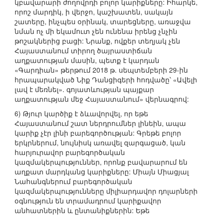
կբավարարի ժողովրդի բոլոր կարիքները: Իհարկե,
որոշ մարդիկ, ի վերջո, կաշխատեն, սակայն
շատերը, ինչպես օրինակ, տարեցները, առաջվա
նման ոչ մի եկամուտ չեն ունենա իրենց չնչին
թոշակներից բացի: Նրանք, ովքեր տեղյակ չեն
Հայաստանում տիրող ծայրաստիճան
աղքատության մասին, պետք է կարդան
«Գարդիան» թերթում 2018 թ. սեպտեմբերի 29-ին
հրապարակված Նիք Դանցիգերի հոդվածը՝ «Ավելի
լավ է մեռնել». գոյատևության պայքար
աղքատության մեջ Հայաստանում» վերնագրով:
6) Թյուր կարծիք է ձևավորվել, որ եթե
Հայաստանում շատ ներդրումներ լինեին, ապա
կարիք չէր լինի բարեգործության: Գրեթե բոլոր
երկրներում, նույնիսկ առավել զարգացած, կան
հարյուրավոր բարեգործական
կազմակերպություններ, որոնք բավարարում են
աղքատ մարդկանց կարիքները: Միայն Միացյալ
Նահանգներում բարեգործական
կազմակերպությունները միլիարդավոր դոլարների
օգնություն են տրամադրում կարիքավոր
անհատներին և ընտանիքներին: Եթե