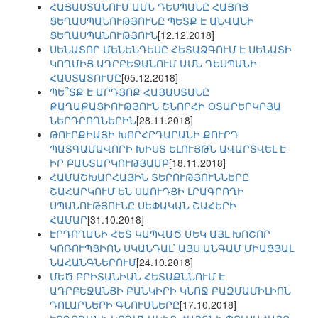
ՀԱՅԱՍՏԱՆՈՒՄ ԱՄՆ ԴԵՍՊԱՆԸ ՀԱՅՈՑ
ՑԵՂԱՍՊԱՆՈՒԹՅՈՒՆԸ ՊԵՏՔ Է ԱՆՎԱՆԻ
ՑԵՂԱՍՊԱՆՈՒԹՅՈՒՆ
[12.12.2018]
ՍԵՆԱՏՈՐ ՄԵՆԵՆԴԵՍԸ ՀԵՏԱՁԳՈՒՄ Է ՍԵՆԱՏԻ
ԿՈՂՄԻՑ ԱԴՐԲԵՋԱՆՈՒՄ ԱՄՆ ԴԵՍՊԱՆԻ
ՀԱՍՏԱՏՈՒՄԸ
[05.12.2018]
ՊԵ՞ՏՔ Է ԱՐԴՅՈՔ ՀԱՅԱՍՏԱՆԸ
ՔԱՂԱՔԱՑԻՈՒԹՅՈՒՆ ՇՆՈՐՀԻ ՕՏԱՐԵՐԿՐՅԱ
ՆԵՐԴՐՈՂՆԵՐԻՆ
[28.11.2018]
ԹՈՒՐՔԻԱՅԻ ԽՈՐՀՐԴԱՐԱՆԻ ՔՈՒՐԴ
ՊԱՏԳԱՄԱՎՈՐԻ ԽԻՍՏ ԵԼՈՒՅԹՆ ԱՎԱՐՏՎԵԼ Է
ԻՐ ԲԱՆՏԱՐԿՈՒԹՅԱՄԲ
[18.11.2018]
ՀԱՄԱՇԽԱՐՀԱՅԻՆ ՏԵՐՈՒԹՅՈՒՆՆԵՐԸ
ՇԱՀԱՐԿՈՒՄ ԵՆ ՍԱՈՒԴՑԻ ԼՐԱԳՐՈՂԻ
ՍՊԱՆՈՒԹՅՈՒՆԸ ՍԵՓԱԿԱՆ ՇԱՀԵՐԻ
ՀԱՄԱՐ
[31.10.2018]
ԷՐԴՈՂԱՆԻ ՀԵՏ ԿԱՊՎԱԾ ՄԵԿ ԱՅԼ ԽՈՇՈՐ
ԿՈՌՈՒՊՑԻՈՆ ՍԿԱՆԴԱԼ՝ ԱՅՍ ԱՆԳԱՄ ՄԻԱՑՅԱԼ
ՆԱՀԱՆԳՆԵՐՈՒՄ
[24.10.2018]
ՄԵԾ ԲՐԻՏԱՆԻԱՆ ՀԵՏԱՔՆՆՈՒՄ Է
ԱԴՐԲԵՋԱՆՑԻ ԲԱՆԿԻՐԻ ԿՆՈՋ ԲԱԶՄԱՄԻԼԻՈՆ
ԴՈԼԱՐՆԵՐԻ ԳՆՈՒՄՆԵՐԸ
[17.10.2018]