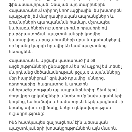
ֆինանսավորված: Չնայած այդ տարիներին
Հայաստանում տիրող կոռուպցիային, ես խստորեն
պայքարել եմ մարդասիրական ապրանքների և
գումարների պահպանման համար, մշտապես
նախագահների ուշադրությունը հրավիրելով
բարձրաստիճան պաշտոնյաների կողմից
կատարվող չարաշահումների վրա և պահանջելով,
որ նրանց կարգի հրավիրեն կամ պաշտոնից
հեռացնեն:
Հայաստան և Արցախ կատարած իմ 58
այցելությունների ընթացքում ես իմ աչքով եմ տեսել
մարդկանց մեծամասնության թշվառ պայմանները
մեր հայրենիքում ՝ զրկված դրամից, սննդից,
դեղորայքից, հագուստից և առաջին
անհրաժեշտության այլ ապրանքներից: Տեսնելով
ժողովրդի զրկանքների անտեսումը նախագահների
կողմից, ես հաճախ և համառորեն ներկայացնում էի
նրանց տխուր վիճակը երկրի ղեկավարության
ուշադրությունը:
Ինձ հատկապես զայրացնում էին պետական
պաշտոնյաների խոսակցություններն այն մասին,