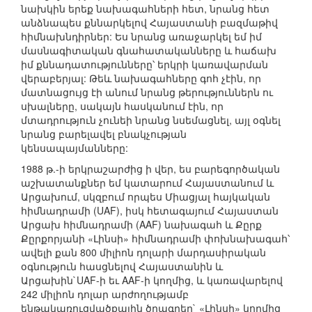
նախկին երեք նախագահների հետ, նրանց հետ
անձնապես քննարկելով Հայաստանի բազմաթիվ
հիմնախնդիրներ: Ես նրանց առաջարկել եմ իմ
մասնագիտական գնահատականները և հաճախ
իմ քննադատությունները՝ երկրի կառավարման
վերաբերյալ: Թեև նախագահները գոհ չէին, որ
մատնացույց էի անում նրանց թերություններն ու
սխալները, սակայն հասկանում էին, որ
մտադրություն չունեի նրանց նսեմացնել, այլ օգնել
նրանց բարելավել բնակչության
կենսապայմանները:
1988 թ.-ի երկրաշարժից ի վեր, ես բարեգործական
աշխատանքներ եմ կատարում Հայաստանում և
Արցախում, սկզբում որպես Միացյալ հայկական
հիմնադրամի (UAF), իսկ հետագայում Հայաստան
Արցախ հիմնադրամի (AAF) նախագահ և Քըրք
Քըրքորյանի «Լինսի» հիմնադրամի փոխնախագահ՝
ավելի քան 800 միլիոն դոլարի մարդասիրական
օգնություն հասցնելով Հայաստանին և
Արցախին`UAF-ի եւ AAF-ի կողմից, և կառավարելով
242 միլիոն դոլար արժողությամբ
ենթակառուցվածքային ծրագրեր` «Լինսի» կողմից