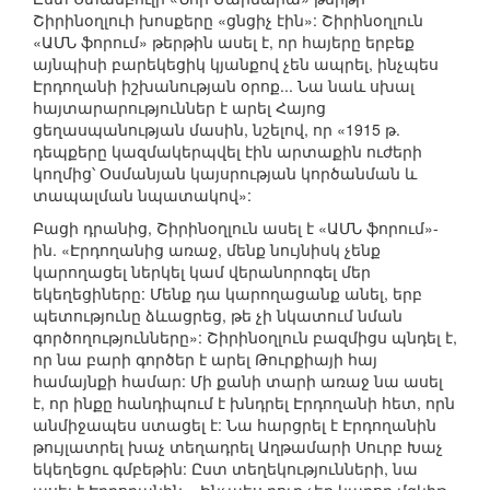
Շիրինօղլուի խոսքերը «ցնցիչ էին»: Շիրինօղլուն
«ԱՄՆ ֆորում» թերթին ասել է, որ հայերը երբեք
այնպիսի բարեկեցիկ կյանքով չեն ապրել, ինչպես
Էրդողանի իշխանության օրոք... Նա նաև սխալ
հայտարարություններ է արել Հայոց
ցեղասպանության մասին, նշելով, որ «1915 թ.
դեպքերը կազմակերպվել էին արտաքին ուժերի
կողմից՝ Օսմանյան կայսրության կործանման և
տապալման նպատակով»:
Բացի դրանից, Շիրինօղլուն ասել է «ԱՄՆ ֆորում»-
ին. «Էրդողանից առաջ, մենք նույնիսկ չենք
կարողացել ներկել կամ վերանորոգել մեր
եկեղեցիները: Մենք դա կարողացանք անել, երբ
պետությունը ձևացրեց, թե չի նկատում նման
գործողությունները»: Շիրինօղլուն բազմիցս պնդել է,
որ նա բարի գործեր է արել Թուրքիայի հայ
համայնքի համար: Մի քանի տարի առաջ նա ասել
է, որ ինքը հանդիպում է խնդրել Էրդողանի հետ, որն
անմիջապես ստացել է: Նա հարցրել է Էրդողանին
թույլատրել խաչ տեղադրել Աղթամարի Սուրբ Խաչ
եկեղեցու գմբեթին: Ըստ տեղեկությունների, նա