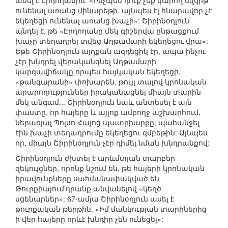
ասել է Էրդողանին. «Ինչպես դուք չեք կարող մզկիթ
ունենալ առանց մինարեթի, այնպես էլ հնարավոր չէ
եկեղեցի ունենալ առանց խաչի»: Շիրինօղլուն
պնդել է, թե «Էրդողանը մեկ գիշերվա ընթացքում
խաչը տեղադրել տվեց Աղթամարի եկեղեցու վրա»:
Եթե Շիրինօղլուն այդքան ազդեցիկ էր, ապա ինչու
չէր խնդրել վերականգնել Աղթամարի
կարգավիճակը որպես հայկական եկեղեցի,
«թանգարանի» փոխարեն, թույլ տալով կրոնական
արարողություններ իրականացնել միայն տարին
մեկ անգամ... Շիրինօղլուն նաև անտեսել է այն
փաստը, որ հայերը և այլոք ամբողջ աշխարհում,
ներառյալ Պոլսո Հայոց պատրիարքը, պահանջել
էին խաչի տեղադրումը եկեղեցու գմբեթին: Այնպես
որ, միայն Շիրինօղլուն չէր դիմել նման խնդրանքով:
Շիրինօղլուն ժխտել է արևմտյան տարբեր
զեկույցներ, որոնք նշում են, թե հայերի կրոնական
իրավունքները սահմանափակված են
Թուրքիայում՝դրանք անվանելով «կեղծ
սցենարներ»: 67-ամյա Շիրինօղլուն ասել է
թուրքական թերթին. «Իմ մանկության տարիներից
ի վեր հայերը որևէ խնդիր չեն ունեցել»: