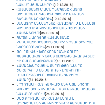
ՆԱԽԱՊԱՅՄԱՆՆԵՐՈՎ
[19.12.2018]
ՀԱՅԱՍՏԱՆՈՒՄ ԱՄՆ ԴԵՍՊԱՆԸ ՀԱՅՈՑ
ՑԵՂԱՍՊԱՆՈՒԹՅՈՒՆԸ ՊԵՏՔ Է ԱՆՎԱՆԻ
ՑԵՂԱՍՊԱՆՈՒԹՅՈՒՆ
[12.12.2018]
ՍԵՆԱՏՈՐ ՄԵՆԵՆԴԵՍԸ ՀԵՏԱՁԳՈՒՄ Է ՍԵՆԱՏԻ
ԿՈՂՄԻՑ ԱԴՐԲԵՋԱՆՈՒՄ ԱՄՆ ԴԵՍՊԱՆԻ
ՀԱՍՏԱՏՈՒՄԸ
[05.12.2018]
ՊԵ՞ՏՔ Է ԱՐԴՅՈՔ ՀԱՅԱՍՏԱՆԸ
ՔԱՂԱՔԱՑԻՈՒԹՅՈՒՆ ՇՆՈՐՀԻ ՕՏԱՐԵՐԿՐՅԱ
ՆԵՐԴՐՈՂՆԵՐԻՆ
[28.11.2018]
ԹՈՒՐՔԻԱՅԻ ԽՈՐՀՐԴԱՐԱՆԻ ՔՈՒՐԴ
ՊԱՏԳԱՄԱՎՈՐԻ ԽԻՍՏ ԵԼՈՒՅԹՆ ԱՎԱՐՏՎԵԼ Է
ԻՐ ԲԱՆՏԱՐԿՈՒԹՅԱՄԲ
[18.11.2018]
ՀԱՄԱՇԽԱՐՀԱՅԻՆ ՏԵՐՈՒԹՅՈՒՆՆԵՐԸ
ՇԱՀԱՐԿՈՒՄ ԵՆ ՍԱՈՒԴՑԻ ԼՐԱԳՐՈՂԻ
ՍՊԱՆՈՒԹՅՈՒՆԸ ՍԵՓԱԿԱՆ ՇԱՀԵՐԻ
ՀԱՄԱՐ
[31.10.2018]
ԷՐԴՈՂԱՆԻ ՀԵՏ ԿԱՊՎԱԾ ՄԵԿ ԱՅԼ ԽՈՇՈՐ
ԿՈՌՈՒՊՑԻՈՆ ՍԿԱՆԴԱԼ՝ ԱՅՍ ԱՆԳԱՄ ՄԻԱՑՅԱԼ
ՆԱՀԱՆԳՆԵՐՈՒՄ
[24.10.2018]
ՄԵԾ ԲՐԻՏԱՆԻԱՆ ՀԵՏԱՔՆՆՈՒՄ Է
ԱԴՐԲԵՋԱՆՑԻ ԲԱՆԿԻՐԻ ԿՆՈՋ ԲԱԶՄԱՄԻԼԻՈՆ