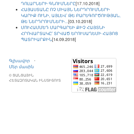
ԴՈԼԱՐՆԵՐԻ ԳՆՈՒՄՆԵՐԸ
[17.10.2018]
ՀԱՅԱՍՏԱՆԸ ՈՉ ՄԻԱՅՆ ՆԵՐԴՐՈՒՄՆԵՐԻ
ԿԱՐԻՔ ՈՒՆԻ, ԱՅԼԵՎ՝ ԹԵ ԲԱՐԵԳՈՐԾՈՒԹՅԱՆ,
ԹԵ ՆԵՐԴՐՈՒՄՆԵՐԻ...
[03.10.2018]
ՄՈՒՀԱՄՄԵԴ ՄԱՐԳԱՐԵԻ ՔԻՉ ՀԱՅՏՆԻ
ՀՐՈՎԱՐՏԱԿԸ՝ ՏՐՎԱԾ ԵՐՈՒՍԱՂԵՄԻ ՀԱՅՈՑ
ՊԱՏՐԻԱՐՔԻՆ
[14.09.2018]
Գլխավոր
⋅
Մեր մասին
© ՑԱՆՑԱՅԻՆ
ՀԵՏԱԶՈՏԱԿԱՆ ԻՆՍՏԻՏՈՒՏ