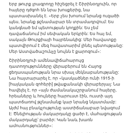
Երբ թուրք լրագրողը հիշեցրել է Շիրինօղլուին, որ
հայերը դժգոհ են նրա խոսքերից, նա
պատասխանել է. «Երբ չես խոսում նրանց ուզածի
պես, նրանք թշնամաբար են տրամադրվում: Ես
կանգնած եմ պետության կողքին: Ես չեմ
դավաճանում իմ սեփական երկրին: Ես հայ եմ,
սակայն Թուրքիայի հայրենակից: Մեր հավատքը
պատվիրում է մեզ հավատարիմ լինել պետությանը:
Մեր Աստվածաշունչը նույնն է քարոզում»:
Շիրինօղլուի ամենավիճահարույց
դատողությունները վերաբերում են Հայոց
ցեղասպանության նրա սխալ մեկնաբանությանը:
Նա հայտարարել է, որ «կասկածներ ունի 1915-ի
[հայկական զոհերի] թվաքանակի վերաբերյալ: Նա
հավելել է, որ «այն ժամանակաշրջանում հայերը,
հրեաները և հույները հարուստ էին, ուստի այդ
պատճառով թշնամանք կար նրանց նկատմամբ:
Այժմ հայ բնակչությունը աստիճանաբար նվազում
է: Ծնելիության մակարդակը ցածր է, մահացության
մակարդակը՝ բարձր: Կան նաև խառն
ամուսնություններ»: