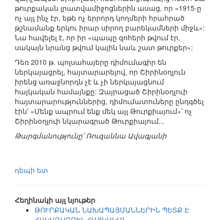
թուրքական լրատվամիջոցներին ասաց, որ «1915-ը
ոչ այլ ինչ էր, եթե ոչ երրորդ կողմերի հրահրած
թշնամանք երկու իրար սիրող բարեկամների միջև»:
Նա հավելել է, որ իր «պապը զոհերի թվում էր,
սակայն նրանց թվում կային նաև շատ թուրքեր»:
Դեռ 2010 թ. պոլսահայերը դիմումագիր են
ներկայացրել, հայտարարելով, որ Շիրինօղլուն
իրենց առաջնորդն չէ և չի ներկայացնում
հայկական համայնքը: Զայրացած Շիրինօղլուի
հայտարարություններից, դիմումատուները ընդգծել
էին՝ «Մենք ապրում ենք մեկ այլ Թուրքիայում»՝ ոչ
Շիրինօղլուի նկարագրած Թուրքիայում...
Թարգմանությունը՝ Ռուզաննա Ավագյանի
դեպի ետ
Հեղինակի այլ նյութեր
ԹՈՒՐՔԱԿԱՆ ՆԱԽԱՊԱՅՄԱՆՆԵՐԻՆ ՊԵՏՔ Է
ՀԱԿԱԴԱՐՁԵԼ ՀԱՅԿԱԿԱՆ