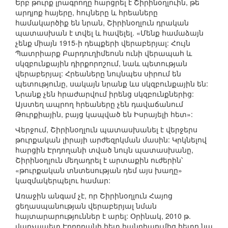
Երբ թուրք լրագրողը հարցրել է Շիրինօղլուին, թե
արդյոք հայերը, հույները և հրեաները
համակարծիք են նրան, Շիրինօղլուն դրական
պատասխան է տվել և հավելել. «Մենք համաձայն
չենք միայն 1915-ի դեպքերի վերաբերյալ: Հույն
Պատրիարք Բարդուղիմեոսն ունի վերապահ և
սկզբունքային դիրքորոշում, նաև պետության
վերաբերյալ: Հրեաները նույնպես սիրում են
պետությունը, սակայն նրանք ևս սկզբունքային են:
Նրանք չեն հրաժարվում իրենց սկզբունքներից:
Այստեղ ապրող հրեաները չեն դավաճանում
Թուրքիային, բայց կապված են Իսրայելի հետ»:
Վերջում, Շիրինօղլուն պատասխանել է վերջերս
թուրքական լիրայի արժեզրկման մասին: Կրկնելով
հարցին Էրդողանի տված նույն պատասխանը,
Շիրինօղլուն մեղադրել է արտաքին ուժերին՝
«թուրքական տնտեսության դեմ այս խաղը»
կազմակերպելու համար:
Առաջին անգամ չէ, որ Շիրինօղլուն Հայոց
ցեղասպանության վերաբերյալ նման
հայտարարություններ է արել: Օրինակ, 2010 թ.
վարչապետ Էրդողանի հետ հանդիպումից հետո նա