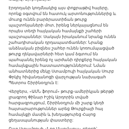
Էրդողանի կողմնակից այս փոքրաթիվ հայերը,
որոնք օգտվում են հատուկ արտոնություններից և
մուտք ունեն բարձրաստիճան թուրք
պաշտոնյաների մոտ, իրենց ներկայացնում են
որպես տեղի հայկական համայնքի շահերի
պաշտպաններ: Սակայն իրականում նրանք ունեն
շահադիտական դրդապատճառներ: Նրանք
անձնական բիզնես շահեր ունեն կոռումպացված
թուրք ղեկավարների հետ կամ ձգտում են
պահպանել իրենց ոչ արժանի դիրքերը հայկական
համայնքային հաստատություններում: Նման
անհատներից մեկը Ստամբուլի հայկական Սուրբ
Փրկիչ հիվանդանոցի վարչության նախագահ
Պետրոս Շիրինօղլուն է:
Վերջերս, «ԱՄՆ ֆորում» թուրք-ամերիկյան թերթի
լրագրող Փինար Իշիկ Արդորին տված
հարցազրույցում, Շիրինօղլուն մի շարք կեղծ
հայտարարություններ արեց Թուրքիայի հայ
համայնքի մասին և խեղաթյուրեց Հայոց
ցեղասպանության փաստերը:
Ըստ Ստամբուլի «Նոր Մարմարա» թերթի՝