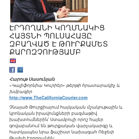
ԷՐԴՈՂԱՆԻ ԿՈՂՄՆԱԿԻՑ
ՀԱՅՏՆԻ ՊՈԼՍԱՀԱՅԸ
ԶԲԱՂՎԱԾ Է ԹՈՒՐՔԱՄԵՏ
ՔԱՐՈԶՉՈՒԹՅԱՄԲ
Հարութ Սասունյան
«Կալիֆորնիա Կուրիեր» թերթի հրատարակիչ և
խմբագիր
http://www.TheCaliforniaCourier.com
Չնայած Թուրքիայում հայկական մշակութային և
կրոնական իրավունքների բազմաթիվ
խախտումներին՝ Ստամբուլի որոշ հայեր
գովաբանում են թուրքական վարչակարգը և
հատկապես նրա ֆաշիստ նախագահ Ռեջեփ
Թայիփ Էրդողանին: