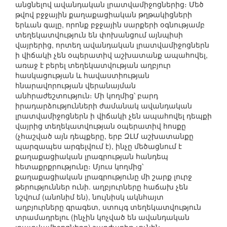
անցնելով ավանդական լրատվամիջոցներից։ Մեծ
թվով բջջային քաղաքացիական թղթակիցների
երևան գալը, որոնք բջջային սարքերի օգնությամբ
տեղեկատվություն են փոխանցում այնպիսի
վայրերից, որտեղ ավանդական լրատվամիջոցներն
ի վիճակի չեն օպերատիվ աշխատանք ապահովել,
առաջ է բերել տեղեկատվության աղբյուր
հասկացության և հավաստիության
հնարավորության վերանայման
անհրաժեշտություն։ Մի կողմից՝ բարդ
իրադարձությունների ժամանակ ավանդական
լրատվամիջոցներն ի վիճակի չեն ապահովել դեպքի
վայրից տեղեկատվության օպերատիվ հոսքը
(չհաշված այն դեպքերը, երբ ԶԼՄ աշխատանքը
պարզապես արգելվում է), ինչը մեծացնում է
քաղաքացիական լրագրության հանդեպ
հետաքրքրությունը։ Մյուս կողմից՝
քաղաքացիական լրագրությունը մի շարք լուրջ
թերություններ ունի. աղբյուրները հաճախ չեն
նշվում (անոնիմ են), նույնիսկ ակնհայտ
աղբյուրները գրագետ, ստույգ տեղեկատվություն
տրամադրելու (ինչին կոչված են ավանդական