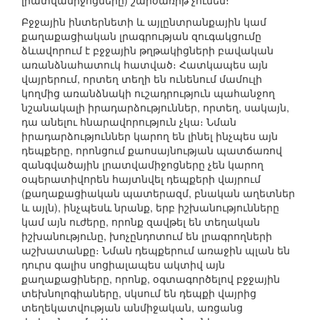
լրատվամիջոցները) շարժառիթ չունեն։
Բջջային ինտերնետի և այլընտրանքային կամ
քաղաքացիական լրագրության զուգակցումը
ձևավորում է բջջային թղթակիցների բավական
առանձնահատուկ հատված։ Հատկապես այն
վայրերում, որտեղ տեղի են ունենում մամուլի
կողմից առանձնակի ուշադրություն պահանջող
նշանակալի իրադարձություններ, որտեղ, սակայն,
դա անելու հնարավորություն չկա։ Նման
իրադարձություններ կարող են լինել ինչպես այն
դեպքերը, որոնցում քաոսայնության պատճառով
զանգվածային լրատվամիջոցները չեն կարող
օպերատիվորեն հայտնվել դեպքերի վայրում
(քաղաքացիական պատերազմ, բնական աղետներ
և այլն), ինչպեսև նրանք, երբ իշխանությունները
կամ այն ուժերը, որոնք զավթել են տեղական
իշխանությունը, խոչընդոտում են լրագրողների
աշխատանքը։ Նման դեպքերում առաջին պլան են
դուրս գալիս սոցիալապես ակտիվ այն
քաղաքացիները, որոնք, օգտագործելով բջջային
տեխնոլոգիաները, սկսում են դեպքի վայրից
տեղեկատվության անմիջական, առցանց