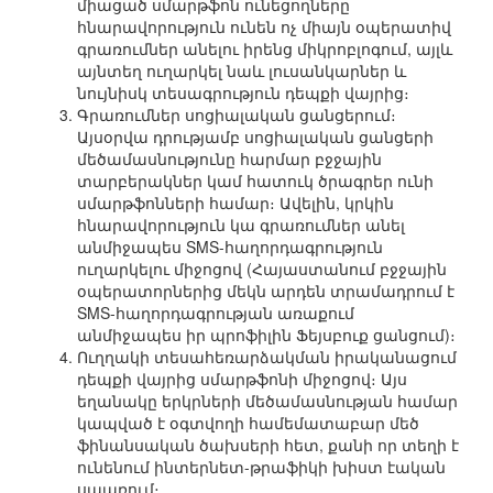
միացած սմարթֆոն ունեցողները
հնարավորություն ունեն ոչ միայն օպերատիվ
գրառումներ անելու իրենց միկրոբլոգում, այլև
այնտեղ ուղարկել նաև լուսանկարներ և
նույնիսկ տեսագրություն դեպքի վայրից։
Գրառումներ սոցիալական ցանցերում։
Այսօրվա դրությամբ սոցիալական ցանցերի
մեծամասնությունը հարմար բջջային
տարբերակներ կամ հատուկ ծրագրեր ունի
սմարթֆոնների համար։ Ավելին, կրկին
հնարավորություն կա գրառումներ անել
անմիջապես SMS-հաղորդագրություն
ուղարկելու միջոցով (Հայաստանում բջջային
օպերատորներից մեկն արդեն տրամադրում է
SMS-հաղորդագրության առաքում
անմիջապես իր պրոֆիլին Ֆեյսբուք ցանցում)։
Ուղղակի տեսահեռարձակման իրականացում
դեպքի վայրից սմարթֆոնի միջոցով։ Այս
եղանակը երկրների մեծամասնության համար
կապված է օգտվողի համեմատաբար մեծ
ֆինանսական ծախսերի հետ, քանի որ տեղի է
ունենում ինտերնետ-թրաֆիկի խիստ էական
սպառում։