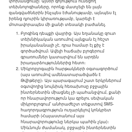
փոխանցումը։ Այսօր գոյություն ունեցող
տեխնոլոգիաները, որոնք մատչելի են լայն
զանգվածներին ինչպես էժանությամբ, այնպես էլ
իրենց դյուրին կիրառությամբ, կարելի է
մոտավորապես մի քանի տեսակի բաժանել.
Բլոգինգ դեպքի վայրից։ Այս եղանակը զուտ
տեխնիկական առումով այնքան էլ հեշտ
իրականանալի չէ, դրա համար էլ քիչ է
գործածվում։ Ավելի հաճախ բլոգերում
գրառումներ կատարվում են արդեն
իրադարձություններից հետո։
Միկրոբլոգային հարթակների օգտագործում
(այս առումով ամենատարածվածն է
Թվիթերը)։ Այս պարագայում շատ երկրներում
օգտվողից նույնիսկ հեռախոսը բջջային
ինտերնետին միացնել չի պահանջվում, քանի
որ հնարավորություն կա գրելու սեփական
միկրոբլոգում՝ անհրաժեշտ տեքստով SMS-
հաղորդագրություն ուղարկելով կոնկրետ
համարի (Հայաստանում այս
հնարավորությունը ներկա պահին չկա)։
Միևնույն ժամանակ, բջջային ինտերնետին