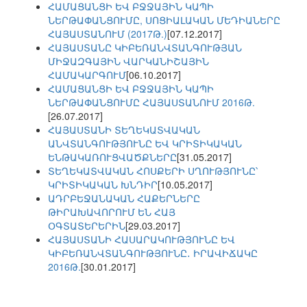
ՀԱՄԱՑԱՆՑԻ ԵՎ ԲՋՋԱՅԻՆ ԿԱՊԻ
ՆԵՐԹԱՓԱՆՑՈՒՄԸ, ՍՈՑԻԱԼԱԿԱՆ ՄԵԴԻԱՆԵՐԸ
ՀԱՅԱՍՏԱՆՈՒՄ (2017Թ.)
[07.12.2017]
ՀԱՅԱՍՏԱՆԸ ԿԻԲԵՌԱՆՎՏԱՆԳՈՒԹՅԱՆ
ՄԻՋԱԶԳԱՅԻՆ ՎԱՐԿԱՆԻՇԱՅԻՆ
ՀԱՄԱԿԱՐԳՈՒՄ
[06.10.2017]
ՀԱՄԱՑԱՆՑԻ ԵՎ ԲՋՋԱՅԻՆ ԿԱՊԻ
ՆԵՐԹԱՓԱՆՑՈՒՄԸ ՀԱՅԱՍՏԱՆՈՒՄ 2016Թ.
[26.07.2017]
ՀԱՅԱՍՏԱՆԻ ՏԵՂԵԿԱՏՎԱԿԱՆ
ԱՆՎՏԱՆԳՈՒԹՅՈՒՆԸ ԵՎ ԿՐԻՏԻԿԱԿԱՆ
ԵՆԹԱԿԱՌՈՒՑՎԱԾՔՆԵՐԸ
[31.05.2017]
ՏԵՂԵԿԱՏՎԱԿԱՆ ՀՈՍՔԵՐԻ ՍՂՈՒԹՅՈՒՆԸ՝
ԿՐԻՏԻԿԱԿԱՆ ԽՆԴԻՐ
[10.05.2017]
ԱԴՐԲԵՋԱՆԱԿԱՆ ՀԱՔԵՐՆԵՐԸ
ԹԻՐԱԽԱՎՈՐՈՒՄ ԵՆ ՀԱՅ
ՕԳՏԱՏԵՐԵՐԻՆ
[29.03.2017]
ՀԱՅԱՍՏԱՆԻ ՀԱՍԱՐԱԿՈՒԹՅՈՒՆԸ ԵՎ
ԿԻԲԵՌԱՆՎՏԱՆԳՈՒԹՅՈՒՆԸ․ ԻՐԱՎԻՃԱԿԸ
2016Թ.
[30.01.2017]