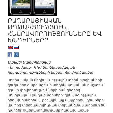
ՔԱՂԱՔԱՑԻԱԿԱՆ
ԹՂԹԱԿՑՈՒԹՅՈՒՆ.
ՀՆԱՐԱՎՈՐՈՒԹՅՈՒՆՆԵՐԸ ԵՎ
ԽՆԴԻՐՆԵՐԸ
Սամվել Մարտիրոսյան
«Նորավանք» ԳԿՀ Տեղեկատվական
հետազոտությունների կենտրոնի փորձագետ
Սոցիալական մեդիա և բջջային տեխնոլոգիաների
զուգահեռ զարգացումը տեղեկատվական դաշտում
զգալի փոփոխությունների հանգեցրեց։
Սովորական քաղաքացիները՝ զինված բջջային
հեռախոսներով և բջջային այլ սարքերով, դեպքերի
վայրից տեղեկատվության փոխանցման աղբյուր են
դարձել՝ օպերատիվությամբ հաճախ առաջ