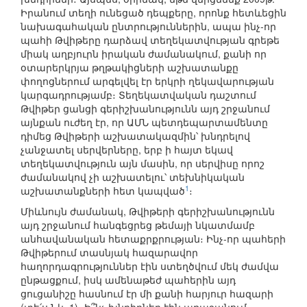
Իրանում տեղի ունեցած դեպքերը, որոնք հետևեցին
նախագահական ընտրություններին, ապա ինչ-որ
պահի Թվիթերը դարձավ տեղեկատվության գրեթե
միակ աղբյուրն իրական ժամանակում, քանի որ
օտարերկրյա թղթակիցների աշխատանքը
փողոցներում արգելվել էր երկրի ղեկավարության
կարգադրությամբ։ Տեղեկատվական դաշտում
Թվիթեր ցանցի գերիշխանությունն այդ շրջանում
այնքան ուժեղ էր, որ ԱՄՆ պետդեպարտամենտը
դիմեց Թվիթերի աշխատակազմին՝ խնդրելով
չանջատել սերվերները, երբ ի հայտ եկավ
տեղեկատվություն այն մասին, որ սերվիսը որոշ
ժամանակով չի աշխատելու՝ տեխնիկական
1
աշխատանքների հետ կապված
։
Միևնույն ժամանակ, Թվիթերի գերիշխանությունն
այդ շրջանում հանգեցրեց թեմայի նկատմամբ
անհավանական հետաքրքրության։ Ինչ-որ պահերի
Թվիթերում տասնյակ հազարավոր
հաղորդագրություններ էին ստեղծվում մեկ ժամվա
ընթացքում, իսկ ամենաթեժ պահերին այդ
ցուցանիշը հասնում էր մի քանի հարյուր հազարի