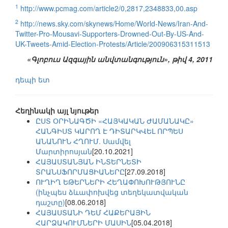
1
http://www.pcmag.com/article2/0,2817,2348833,00.asp
2
http://news.sky.com/skynews/Home/World-News/Iran-And-
Twitter-Pro-Mousavi-Supporters-Drowned-Out-By-US-And-
UK-Tweets-Amid-Election-Protests/Article/200906315311513
«Գլոբուս Ազգային անվտանգություն», թիվ 4, 2011
դեպի ետ
Հեղինակի այլ նյութեր
ԸՍՏ ՕՐԻՆԱԳԾԻ «ՀԱՅԿԱԿԱՆ ԺԱՄԱՆԱԿԸ»
ՀԱՆԳԻՍՏ ԿԱՐՈՂ Է ԴԻՏԱՐԿՎԵԼ ՈՐՊԵՍ
ԱՆԱՆՈՒՆ ՀՂՈՒՄ. Սամվել
Մարտիրոսյան
[20.10.2021]
ՀԱՅԱՍՏԱՆՅԱՆ ԻՆՏԵՐՆԵՏԻ
ՏՐԱՆՍՖՈՐՄԱՑԻԱՆԵՐԸ
[27.09.2018]
ՈՒՂԻՂ ԵԹԵՐՆԵՐԻ ՀԵՂԱՓՈԽՈՒԹՅՈՒՆԸ
(ինչպես ձևափոխվեց տեղեկատվական
դաշտը)
[08.06.2018]
ՀԱՅԱՍՏԱՆԻ ԴԵՄ ՀԱՔԵՐԱՅԻՆ
ՀԱՐՁԱԿՈՒՄՆԵՐԻ ՄԱՍԻՆ
[05.04.2018]