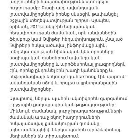
աղբյուրների հավաստիությունն ստուգելու
ուղղությամբ։ Բացի այդ, ավանդական
լրատվամիջոցներն իրենք սկսեցին թափանցել
բջջային տեղեկատվության ոլորտ։ Այսպես,
օրինակ, 2011թ. սկզբին եգիպտական
հեղափոխության ժամանակ, որն անվանեցին
Ֆեյսբուք կամ Թվիթեր հեղափոխություն, չնայած
Թվիթերի հսկայածավալ ինֆորմացիային,
տեղեկատվության հիմնական կենտրոնները
սոցիալական ցանցերում ավանդական
լրատվամիջոցները և պրոֆեսիոնալ լրագրողներն
էին, որոնք ընդունել էին խաղի կանոնները և
ինֆորմացիայի երկու զուգահեռ հոսք էին վարում՝
ավանդական ոճով և որպես այլընտրանքային
լրատվամիջոցներ։
Այսպիսով, ներկա պահին ակտիվորեն զարգանում
է բջջային քաղաքացիական թղթակցությունը։
Միևնույն ժամանակ, լուրջ իրադարձությունների
ժամանակ առաջ եկող հաղորդումների
հսկայածավալ քանակության զտմանը,
այնուամենայնիվ, ներկա պահին պրոֆեսիոնալ
մեդիաներն են տիրապետում։