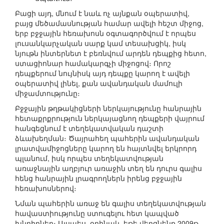
Բացի այդ, մնում է նաև ոչ այնքան օպերատիվ,
բայց մեծամասնության համար ավելի հեշտ միջոց,
երբ բջջային հեռախոսն օգտագործվում է որպես
լուսանկարչական սարք կամ տեսախցիկ, իսկ
նյութն ինտերնետ է բեռնվում արդեն դեպքից հետո,
ստացիոնար համակարգչի միջոցով։ Որոշ
դեպքերում նույնիսկ այդ դեպքը կարող է ավելի
օպերատիվ լինել, քան ավանդական մամուլի
միջամտությունը։
Բջջային թղթակիցների ներկայությունը հանրային
հետաքրքրություն ներկայացնող դեպքերի վայրում
հանգեցնում է տեղեկատվական դաշտի
ձևախեղման։ Ծայրահեղ պահերին ավանդական
լրատվամիջոցները կարող են հայտնվել երկրորդ
պլանում, իսկ որպես տեղեկատվության
առաջնային աղբյուր առաջին տեղ են դուրս գալիս
հենց հանրային լրագրողներն իրենց բջջային
հեռախոսներով։
Նման պահերին առաջ են գալիս տեղեկատվության
հավաստիությունը ստուգելու հետ կապված
խնդիրներ։ Այսպես, օրինակ, եթե վերցնենք 2009թ.