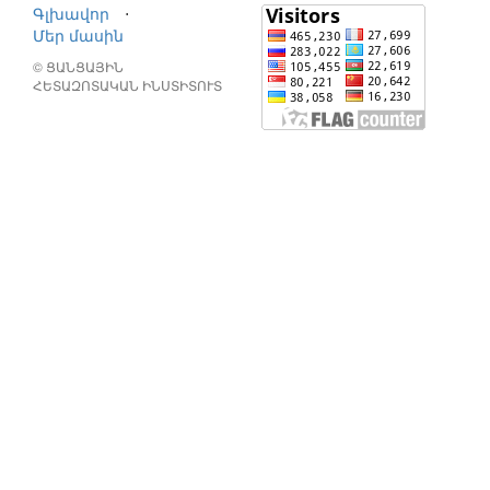
Գլխավոր
⋅
Մեր մասին
© ՑԱՆՑԱՅԻՆ
ՀԵՏԱԶՈՏԱԿԱՆ ԻՆՍՏԻՏՈՒՏ