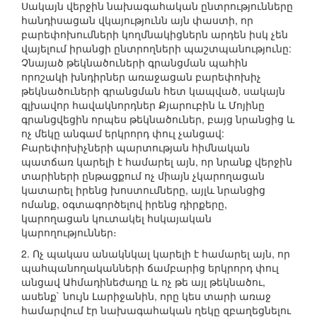
Սակայն վերջին նախագահական ընտրությունները
հանդիսացան վկայությունն այն փաստի, որ
բարեփոխումների կողմնակիցներն արդեն իսկ չեն
վայելում իրանցի ընտրողների պաշտպանությունը:
Չնայած թեկնածուների գրանցման պահին
որոշակի խնդիրներ առաջացան բարեփոխիչ
թեկնածուների գրանցման հետ կապված, սակայն
գլխավոր հավակնորդներ Քյարուբին և Մոյինը
գրանցվեցին որպես թեկնածուներ, բայց նրանցից և
ոչ մեկը անգամ երկրորդ փուլ չանցավ:
Բարեփոխիչների պարտության հիմնական
պատճառ կարելի է համարել այն, որ նրանք վերջին
տարիների ընթացքում ոչ միայն չկարողացան
կատարել իրենց խոստումները, այլև նրանցից
ոմանք, օգտագործելով իրենց դիրքերը,
կարողացան կուտակել հսկայական
կարողություններ։
2. Ոչ պակաս անակնկալ կարելի է համարել այն, որ
պահպանողականների ճամբարից երկրորդ փուլ
անցավ Ահմադինեժադը և ոչ թե այլ թեկնածու,
ասենք` նույն Լարիջանին, որը կես տարի առաջ
համարվում էր նախագահական ղեկը զբաղեցնելու