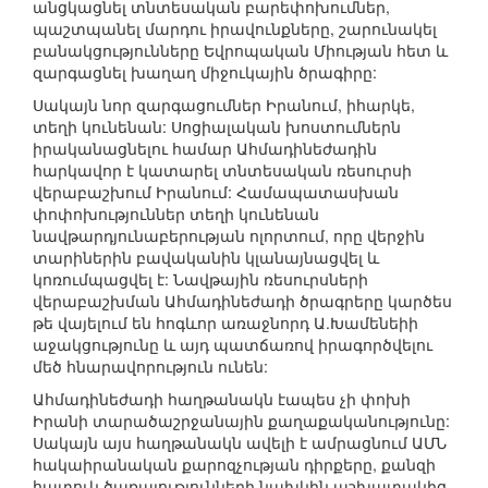
անցկացնել տնտեսական բարեփոխումներ,
պաշտպանել մարդու իրավունքները, շարունակել
բանակցությունները Եվրոպական Միության հետ և
զարգացնել խաղաղ միջուկային ծրագիրը:
Սակայն նոր զարգացումներ Իրանում, իհարկե,
տեղի կունենան: Սոցիալական խոստումներն
իրականացնելու համար Ահմադինեժադին
հարկավոր է կատարել տնտեսական ռեսուրսի
վերաբաշխում Իրանում: Համապատասխան
փոփոխություններ տեղի կունենան
նավթարդյունաբերության ոլորտում, որը վերջին
տարիներին բավականին կլանայնացվել և
կոռումպացվել է: Նավթային ռեսուրսների
վերաբաշխման Ահմադինեժադի ծրագրերը կարծես
թե վայելում են հոգևոր առաջնորդ Ա.Խամենեիի
աջակցությունը և այդ պատճառով իրագործվելու
մեծ հնարավորություն ունեն:
Ահմադինեժադի հաղթանակն էապես չի փոխի
Իրանի տարածաշրջանային քաղաքականությունը:
Սակայն այս հաղթանակն ավելի է ամրացնում ԱՄՆ
հակաիրանական քարոզչության դիրքերը, քանզի
հատուկ ծառայությունների նախկին աշխատակից