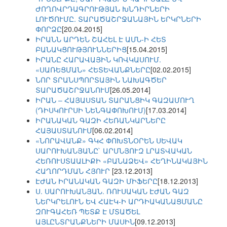
ԺՈՂՈՎՐԴԱԳՐՈՒԹՅԱՆ ԽՆԴԻՐՆԵՐԻ
ԼՈՒԾՈՒՄԸ. ՏԱՐԱԾԱՇՐՋԱՆԱՅԻՆ ԵՐԿՐՆԵՐԻ
ՓՈՐՁԸ
[20.04.2015]
ԻՐԱՆՆ ԱՐԴԵՆ ՇԱՀԵԼ Է ԱՄՆ-Ի ՀԵՏ
ԲԱՆԱԿՑՈՒԹՅՈՒՆՆԵՐԻՑ
[15.04.2015]
ԻՐԱՆԸ ՀԱՐԱՎԱՅԻՆ ԿՈՎԿԱՍՈՒՄ.
«ՍԱՌԵՑՄԱՆ» ՀԵՏԵՎԱՆՔՆԵՐԸ
[02.02.2015]
ՆՈՐ ՏՐԱՆՍՊՈՐՏԱՅԻՆ ՆԱԽԱԳԾԵՐ
ՏԱՐԱԾԱՇՐՋԱՆՈՒՄ
[26.05.2014]
ԻՐԱՆ – ՀԱՅԱՍՏԱՆ ՏԱՐԱՆՑԻԿ ԳԱԶԱՄՈՒՂ
(ԴԻՍԿՈՒՐՍԻ ՆԵՆԳԱՓՈԽՈՒՄ)
[17.03.2014]
ԻՐԱՆԱԿԱՆ ԳԱԶԻ ՀԵՌԱՆԿԱՐՆԵՐԸ
ՀԱՅԱՍՏԱՆՈՒՄ
[06.02.2014]
«ՆՈՐԱՎԱՆՔ» ԳԿՀ ՓՈԽՏՆՕՐԵՆ ՍԵՎԱԿ
ՍԱՐՈՒԽԱՆՅԱՆԸ` ԱՐՄՆՅՈՒԶ ԼՐԱՏՎԱԿԱՆ
ՀԵՌՈՒՍՏԱԱԼԻՔԻ «ԲԱՆԱՁԵՎ» ՀԵՂԻՆԱԿԱՅԻՆ
ՀԱՂՈՐԴՄԱՆ ՀՅՈՒՐ
[23.12.2013]
ԷԺԱՆ ԻՐԱՆԱԿԱՆ ԳԱԶԻ ՄԻՖԵՐԸ
[18.12.2013]
Ս. ՍԱՐՈՒԽԱՆՅԱՆ. ՌՈՒՍԱԿԱՆ ԷԺԱՆ ԳԱԶ
ՆԵՐԿՐԵԼՈՒՆ ԵՎ ՀԱԷԿ-Ի ԱՐԴԻԱԿԱՆԱՑՄԱՆԸ
ԶՈՒԳԱՀԵՌ ՊԵՏՔ Է ՄՏԱԾԵԼ
ԱՅԼԸՆՏՐԱՆՔՆԵՐԻ ՄԱՍԻՆ
[09.12.2013]