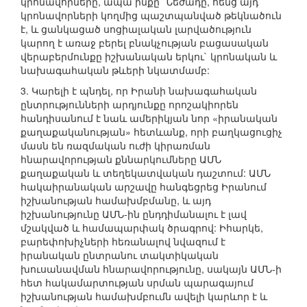
կրոնավորները, ապա ինքը` Նեժադը, հենց այդ
կրոնավորների կողմից պաշտպանված թեկնածուն
է, և ցանկացած սոցիալական լարվածություն
կարող է առաջ բերել բնակչության բացասական
վերաբերմունքը իշխանական երկու` կրոնական և
նախագահական թևերի նկատմամբ:
3. Կարելի է պնդել, որ Իրանի նախագահական
ընտրությունների արդյունքը որոշակիորեն
հանդիսանում է նաև ամերիկյան նոր «իրանական
քաղաքականության» հետևանք, որի բաղկացուցիչ
մասն են ռազմական ուժի կիրառման
հնարավորության քննարկումները ԱՄՆ
քաղաքական և տեղեկատվական դաշտում: ԱՄՆ
հակաիրանական արշավը հանգեցրեց Իրանում
իշխանության համախմբմանը, և այդ
իշխանությունը ԱՄՆ-ին ընդդիմանալու է լավ
մշակված և համապարփակ ծրագրով: Իհարկե,
բարեփոխիչների հեռանալով նվազում է
իրանական ընտրանու տակտիկական
խուսանավման հնարավորությունը, սակայն ԱՄՆ-ի
հետ հակամարտության սրման պարագայում
իշխանության համախմբումն ավելի կարևոր է և