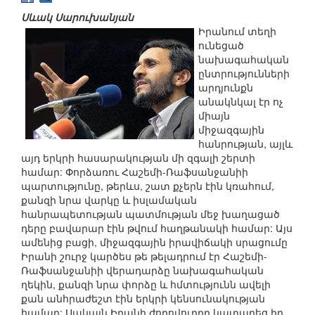
Սևակ Սարուխանյան
Իրանում տեղի
ունեցած
նախագահական
ընտրությունների
արդյունքն
անակնկալ էր ոչ
միայն
միջազգային
հանրության, այլև
այդ երկրի հասարակության մի զգալի շերտի
համար: Փորձառու Հաշեմի-Ռաֆսանջանիի
պարտությունը, թերևս, շատ քչերն էին կռահում,
քանզի նրա վարկը և իսլամական
հանրապետության պատմության մեջ խաղացած
դերը բավարար էին թվում հաղթանակի համար: Այս
ամենից բացի, միջազգային իրավիճակի սրացումը
Իրանի շուրջ կարծես թե թելադրում էր Հաշեմի-
Ռաֆսանջանիի վերադարձը նախագահական
ղեկին, քանզի նրա փորձը և հմտությունն ավելի
քան անհրաժեշտ էին երկրի կենսունակության
համար: Սակայն Իրանի ժողովուրդը կատարեց իր