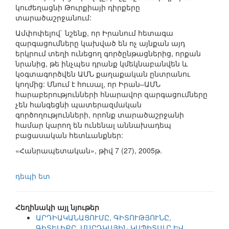
կուժեղացնի Թուրքիայի դիրքերը
տարածաշրջանում:
Ամփոփելով` նշենք, որ Իրանում հետագա
զարգացումները կախված են ոչ այնքան այդ
երկրում տեղի ունեցող գործընթացներից, որքան
նրանից, թե ինչպես դրանք կմեկնաբանվեն և
կօգտագործվեն ԱՄՆ քաղաքական ընտրանու
կողմից: Մնում է հուսալ, որ Իրան–ԱՄՆ
հարաբերությունների հնարավոր զարգացումները
չեն հանգեցնի պատերազմական
գործողությունների, որոնք տարածաշրջանի
համար կարող են ունենալ աննախադեպ
բացասական հետևանքներ:
«Հանրապետական», թիվ 7 (27), 2005թ.
դեպի ետ
Հեղինակի այլ նյութեր
ԱՐԴԻԱԿԱՆԱՑՈՒՄԸ, ԳԻՏՈՒԹՅՈՒՆԸ,
ԳԻՏԵԼԻՔԸ, ՄԱՐԴԿԱՅԻՆ ԿԱՊԻՏԱԼԸ ԵՎ