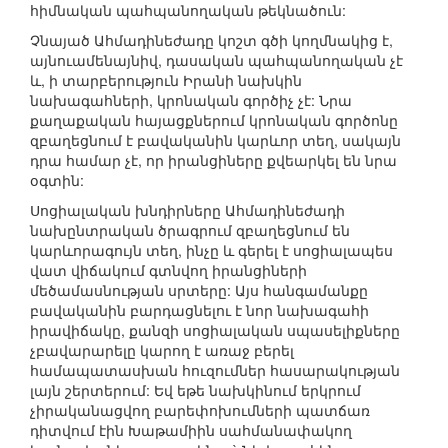
հիմնական պահպանողական թեկնածուն:
Չնայած Ահմադինեժադը կոշտ գծի կողմնակից է,
այնուամենայնիվ, դասական պահպանողական չէ
և, ի տարբերություն Իրանի նախկին
նախագահների, կրոնական գործիչ չէ: Նրա
քաղաքական հայացքներում կրոնական գործոնը
զբաղեցնում է բավականին կարևոր տեղ, սակայն
դրա համար չէ, որ իրանցիները քվեարկել են նրա
օգտին:
Սոցիալական խնդիրները Ահմադինեժադի
նախընտրական ծրագրում զբաղեցնում են
կարևորագույն տեղ, ինչը և գերել է սոցիալապես
վատ վիճակում գտնվող իրանցիների
մեծամասնության սրտերը: Այս հանգամանքը
բավականին բարդացնելու է նոր նախագահի
իրավիճակը, քանզի սոցիալական սպասելիքները
չբավարարելը կարող է առաջ բերել
համապատասխան հուզումներ հասարակության
լայն շերտերում: Եվ եթե նախկինում երկրում
չիրականացվող բարեփոխումների պատճառ
դիտվում էին Խաթամիին սահմանափակող