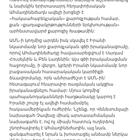
և նախկին երիտասարդ հեղափոխական
Ահմադինեժադն ավելի խոցելի է
«հակաահաբեկչական» քարոզչության համար,
քան «քաղաքակրթությունների երկխոսության»
արհեստավարժ քարոզիչ Խաթամին:
ԱՄՆ-ի կողմից արդեն իսկ սկսվել է Իրանի
նկատմամբ նոր քարոզչական գծի իրականացումը,
որով Ահմադինեժադը հավասարեցվում է Սադամ
Հուսեյնին և Բեն Լադենին: Այս գծի իրականացման
հաջողումը, ի վերջո, կբերի Իրանի նկատմամբ նոր
բացասական հասարակական կարծիքի
ձևավորմանը, որն անհրաժեշտ է ԱՄՆ-ին`
հետագայում հնարավոր ռազմական ակցիա
իրականացնելու համար: Մյուս կողմից`
պահպանողականների հաղթանակը կարող է
Իրանի շուրջ էլ ավելի համախմբել
հակաամերիկյան ուժերին։ Նշենք, որ Վենեսուելայի
նախագահ Չավեսը միակ արտասահմանյան
նախագահն է, ով ոչ միայն հատուկ ուղերձով
շնորհավորել է Ահմադինեժադին, այլ նաև
զանգահարել է նրան և խոստացել անձամբ ներկա