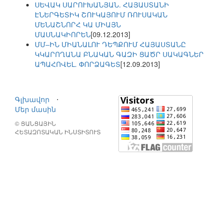
ՍԵՎԱԿ ՍԱՐՈՒԽԱՆՅԱՆ. ՀԱՅԱՍՏԱՆԻ
ԷՆԵՐԳԵՏԻԿ ՇՈՒԿԱՅՈՒՄ ՌՈՒՍԱԿԱՆ
ՄԵՆԱՇՆՈՐՀ ԿԱ ՄԻԱՅՆ
ՄԱՍՆԱԿԻՈՐԵՆ
[09.12.2013]
ՄՄ–ԻՆ ՄԻԱՆԱԼՈՒ ԴԵՊՔՈՒՄ ՀԱՅԱՍՏԱՆԸ
ԿԿԱՐՈՂԱՆԱ ԲՆԱԿԱՆ ԳԱԶԻ ՑԱԾՐ ՍԱԿԱԳՆԵՐ
ԱՊԱՀՈՎԵԼ. ՓՈՐՁԱԳԵՏ
[12.09.2013]
Գլխավոր
⋅
Մեր մասին
© ՑԱՆՑԱՅԻՆ
ՀԵՏԱԶՈՏԱԿԱՆ ԻՆՍՏԻՏՈՒՏ