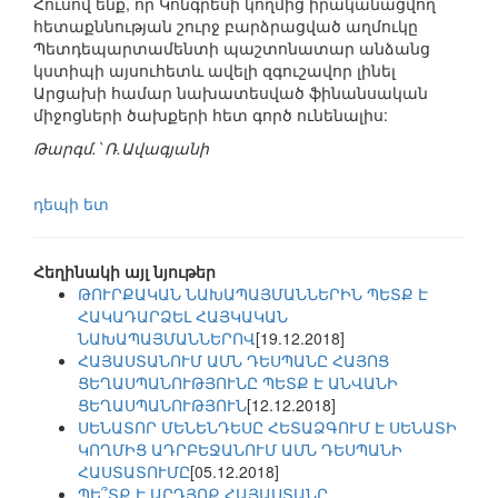
Հուսով ենք, որ Կոնգրեսի կողմից իրականացվող
հետաքննության շուրջ բարձրացված աղմուկը
Պետդեպարտամենտի պաշտոնատար անձանց
կստիպի այսուհետև ավելի զգուշավոր լինել
Արցախի համար նախատեսված ֆինանսական
միջոցների ծախքերի հետ գործ ունենալիս:
Թարգմ.՝ Ռ.Ավագյանի
դեպի ետ
Հեղինակի այլ նյութեր
ԹՈՒՐՔԱԿԱՆ ՆԱԽԱՊԱՅՄԱՆՆԵՐԻՆ ՊԵՏՔ Է
ՀԱԿԱԴԱՐՁԵԼ ՀԱՅԿԱԿԱՆ
ՆԱԽԱՊԱՅՄԱՆՆԵՐՈՎ
[19.12.2018]
ՀԱՅԱՍՏԱՆՈՒՄ ԱՄՆ ԴԵՍՊԱՆԸ ՀԱՅՈՑ
ՑԵՂԱՍՊԱՆՈՒԹՅՈՒՆԸ ՊԵՏՔ Է ԱՆՎԱՆԻ
ՑԵՂԱՍՊԱՆՈՒԹՅՈՒՆ
[12.12.2018]
ՍԵՆԱՏՈՐ ՄԵՆԵՆԴԵՍԸ ՀԵՏԱՁԳՈՒՄ Է ՍԵՆԱՏԻ
ԿՈՂՄԻՑ ԱԴՐԲԵՋԱՆՈՒՄ ԱՄՆ ԴԵՍՊԱՆԻ
ՀԱՍՏԱՏՈՒՄԸ
[05.12.2018]
ՊԵ՞ՏՔ Է ԱՐԴՅՈՔ ՀԱՅԱՍՏԱՆԸ