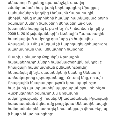
սենատոր Բոքսերը պահանջել է գրավոր
«մանրամասն հաշվարկ ներկայացնել Միացյալ
Նահանգների կողմից Լեռնային Ղարաբաղին
վերջին հինգ տարիների համար հատկացված բոլոր
օգնությունների ծախքերի վերաբերյալ»: Նա
խստորեն հարցրել է, թե «Ինչո՞ւ Կոնգրեսի կողմից
2009 և 2010 թվականներին Լեռնային Ղարաբաղին
հատկացված ամբողջ գումարը չի ծախսվել»:
Բրայզան ևս մեկ անգամ չի կարողացել գոհացուցիչ
պատասխան տալ սենատորի հարցին:
Ուստի, սենատոր Բոքսերն Արտաքին
հարաբերությունների հանձնաժողովին խնդրել է
Բրայզայի հաստատման քվեարկությունը
հետաձգել մինչև սեպտեմբերի կեսերը Սենատի
արձակուրդից վերադառնալը: Հուսով ենք, որ այն
Բրայզային հնարավորություն կտա պարկեշտ
հաշվարկ պատրաստել` պարզաբանելով, թե ինչու
Վաշինգտոնի օգնությունն Արցախին
ամբողջությամբ չի հասել: Միաժամանակ, Բրայզայի
հաստատման ձգձգումը թույլ կտա Սենատին ավելի
հանգամանորեն ստուգել նրա անցյալի վերաբերյալ
ի հայտ եկած հարցերը: