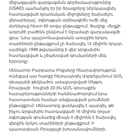
միջազգային զարգացման գործակալությունից
(USAID) պահանջել էր իր ծրագրերը ներկայացնել
հատկացված դրամական միջոցները ծախսելու
վերաբերյալ` օգնության օրինագիծն ուժի մեջ
մտնելուց հետո 60 օրվա ընթացքում: Ցավոք, մեղքի
առյուծի բաժինն ընկնում է Օբամայի վարչակազմի
վրա: Նրա պաշտոնավարման առաջին երկու
տարիների ընթացքում չի ծախսվել 12 միլիոն դոլար,
այսինքն 1998 թվականից ի վեր Արցախին
հատկացված և չծախսված գումարների մեկ
երրորդը:
Սենատոր Բարբարա Բոքսերը հնարավորություն
ունեցավ այս հարցը հետապնդել Ադրբեջանում ԱՄՆ
դեսպանի թեկնածու առաջադրված Մեթյու
Բրայզայի` հուլիսի 22-ին ԱՄՆ Արտաքին
հարաբերությունների հանձնաժողովում նրա
հաստատման համար անցկացված լսումների
ընթացքում: Սենատորը ցանկացել է պարզել, թե
ինչու Արցախին հատկացված 16 միլիոն դոլար
օգնության գումարից միայն 4 միլիոնն է ծախսվել
վերջին երկու տարիների ընթացքում: Ի
պատասխան Բրայզայի խուսանավումների,