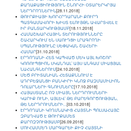
ՔԱՂԱՔԱՑԻՈՒԹՅՈՒՆ ՇՆՈՐՀԻ ՕՏԱՐԵՐԿՐՅԱ
ՆԵՐԴՐՈՂՆԵՐԻՆ
[28.11.2018]
ԹՈՒՐՔԻԱՅԻ ԽՈՐՀՐԴԱՐԱՆԻ ՔՈՒՐԴ
ՊԱՏԳԱՄԱՎՈՐԻ ԽԻՍՏ ԵԼՈՒՅԹՆ ԱՎԱՐՏՎԵԼ Է
ԻՐ ԲԱՆՏԱՐԿՈՒԹՅԱՄԲ
[18.11.2018]
ՀԱՄԱՇԽԱՐՀԱՅԻՆ ՏԵՐՈՒԹՅՈՒՆՆԵՐԸ
ՇԱՀԱՐԿՈՒՄ ԵՆ ՍԱՈՒԴՑԻ ԼՐԱԳՐՈՂԻ
ՍՊԱՆՈՒԹՅՈՒՆԸ ՍԵՓԱԿԱՆ ՇԱՀԵՐԻ
ՀԱՄԱՐ
[31.10.2018]
ԷՐԴՈՂԱՆԻ ՀԵՏ ԿԱՊՎԱԾ ՄԵԿ ԱՅԼ ԽՈՇՈՐ
ԿՈՌՈՒՊՑԻՈՆ ՍԿԱՆԴԱԼ՝ ԱՅՍ ԱՆԳԱՄ ՄԻԱՑՅԱԼ
ՆԱՀԱՆԳՆԵՐՈՒՄ
[24.10.2018]
ՄԵԾ ԲՐԻՏԱՆԻԱՆ ՀԵՏԱՔՆՆՈՒՄ Է
ԱԴՐԲԵՋԱՆՑԻ ԲԱՆԿԻՐԻ ԿՆՈՋ ԲԱԶՄԱՄԻԼԻՈՆ
ԴՈԼԱՐՆԵՐԻ ԳՆՈՒՄՆԵՐԸ
[17.10.2018]
ՀԱՅԱՍՏԱՆԸ ՈՉ ՄԻԱՅՆ ՆԵՐԴՐՈՒՄՆԵՐԻ
ԿԱՐԻՔ ՈՒՆԻ, ԱՅԼԵՎ՝ ԹԵ ԲԱՐԵԳՈՐԾՈՒԹՅԱՆ,
ԹԵ ՆԵՐԴՐՈՒՄՆԵՐԻ...
[03.10.2018]
ԷՐԴՈՂԱՆԻ ԿՈՂՄՆԱԿԻՑ ՀԱՅՏՆԻ ՊՈԼՍԱՀԱՅԸ
ԶԲԱՂՎԱԾ Է ԹՈՒՐՔԱՄԵՏ
ՔԱՐՈԶՉՈՒԹՅԱՄԲ
[26.09.2018]
ՄՈՒՀԱՄՄԵԴ ՄԱՐԳԱՐԵԻ ՔԻՉ ՀԱՅՏՆԻ