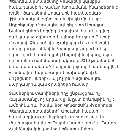
Պետդեպարտամենտը Կոնգրեսի կամքին
հակառակվելու համար խորամանկ հնարքների է
դիմել` ծախսելով Արցախին հատկացված
ֆինանսական օգնության միայն մի մասը:
Ադրբեջանը մշտապես պնդել է, որ Միացյալ
Նահանգների կողմից Արցախին հատկացվող
ցանկացած օգնություն պետք է ուղղվի Բաքվի
միջոցով: Չնայած վարչակարգի և Ադրբեջանի
առարկություններին, Կոնգրեսը շարունակել է
օգնություն հատկացնել Արցախին, վերացնելով
ոլորտների սահմանափակումը. 2010 թվականին
նրա նախատեսած 8 միլիոն դոլարը հատկացվել է
«Լեռնային Ղարաբաղում նախագծերի և
միջոցառումների», այլ ոչ թե բացառապես
մարդասիրական ծրագրերի համար:
Տասներկու տարիների ողջ ընթացքում ոչ
Հայաստանը, ոչ Արցախը, և ըստ երևույթին ոչ էլ
ամերիկահայ համայնքը Կոնգրեսին չի բողոքել
Պետդեպարտամենտի` Արցախի համար
հատկացված գումարներն ամբողջությամբ
չծախսելու համար: Զարմանալի է, որ Հայ Դատի
Հանձնախմբի կողմից կրճատումների