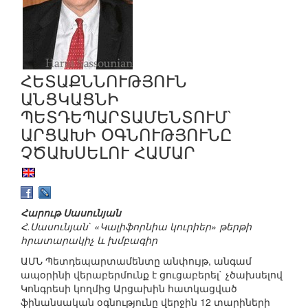
ՀԵՏԱՔՆՆՈՒԹՅՈՒՆ
ԱՆՑԿԱՑՆԻ
ՊԵՏԴԵՊԱՐՏԱՄԵՆՏՈՒՄ`
ԱՐՑԱԽԻ ՕԳՆՈՒԹՅՈՒՆԸ
ՉԾԱԽՍԵԼՈՒ ՀԱՄԱՐ
Հարութ Սասունյան
Հ.Սասունյան` «Կալիֆորնիա կուրիեր» թերթի
հրատարակիչ և խմբագիր
ԱՄՆ Պետդեպարտամենտը անփույթ, անգամ
ապօրինի վերաբերմունք է ցուցաբերել` չծախսելով
Կոնգրեսի կողմից Արցախին հատկացված
ֆինանսական օգնությունը վերջին 12 տարիների