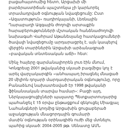
բացահայտումից հետո, Արցախի մի
բարձրաստիճան պաշտոնյա չի կարևորել
տրամադրված օգնության նվազեցումը: Ըստ
«Ազատություն» ռադիոկայանի, Լեռնային
Ղարաբաղի Ազգային ժողովի արտաքին
հարաբերությունների մշտական հանձնաժողովի
նախագահ Վահրամ Աթանեսյանը հատկացումների
ծավալի նվազեցումը արդարացրել է, այն կապելով
վերջին տարիներին Արցախի արձանագրած
«բավական տնտեսական աճի» հետ:
Մինչ հայերը զարմանալիորեն լուռ էին մնում,
Կոնգրեսը 2001 թվականից սկսած բազմիցս կոչ է
արել վարչակարգին «անհապաղ իրացնել մնացած
20 միլիոն դոլարի մարդասիրական օգնությունը, որը
Բանաձևով նախատեսված էր 1998 թվականի
ֆինանսական տարվա համար»: Բացի այդ,
Ներկայացուցիչների պալատը Պետքարտուղարից
պահանջել է 15 օրվա ընթացքում զեկուցել Միացյալ
Նահանգների կողմից Արցախին ցուցաբերած
աջակցության մնացորդային գումարի
մասին`օգնության օրինագիծն ուժի մեջ մտնելու
պահից սկսած: 2004-2005 թթ. Սենատը ԱՄՆ