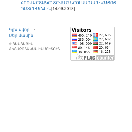
ՀՐՈՎԱՐՏԱԿԸ՝ ՏՐՎԱԾ ԵՐՈՒՍԱՂԵՄԻ ՀԱՅՈՑ
ՊԱՏՐԻԱՐՔԻՆ
[14.09.2018]
Գլխավոր
⋅
Մեր մասին
© ՑԱՆՑԱՅԻՆ
ՀԵՏԱԶՈՏԱԿԱՆ ԻՆՍՏԻՏՈՒՏ