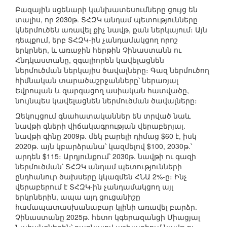
Բազային սցենարի կանխատեսումները ցույց են
տալիս, որ 2030թ. ՏՀԶԿ անդամ պետությունները
կներմուծեն առավել քիչ նավթ, քան ներկայում։ Այն
դեպքում, երբ ՏՀԶԿ-ին չանդամակցող որոշ
երկրներ, և առաջին հերթին Չինաստանն ու
Հնդկաստանը, զգալիորեն կավելացնեն
ներմուծման ներկայիս ծավալները։ Գազ ներմուծող
հիմնական տարածաշրջանները՝ ներառյալ
Եվրոպան և զարգացող ասիական հատվածը,
նույնպես կավելացնեն ներմուծման ծավալները։
Զեկույցում գնահատականներ են տրված նաև
նավթի գների վիճակագրության վերաբերյալ.
նավթի գինը 2009թ. մեկ բարելի դիմաց $60 է, իսկ
2020թ. այն կբարձրանա՝ կազմելով $100, 2030թ.՝
արդեն $115։ Արդյունքում՝ 2030թ. նավթի ու գազի
ներմուծման՝ ՏՀԶԿ անդամ պետությունների
ընդհանուր ծախսերը կկազմեն ՀՆԱ 2%-ը։ Ինչ
վերաբերում է ՏՀԶԿ-ին չանդամակցող այլ
երկրներին, ապա այդ ցուցանիշը
համապատասխանաբար կլինի առավել բարձր.
Չինաստանը 2025թ. հետո կգերազանցի Միացյալ