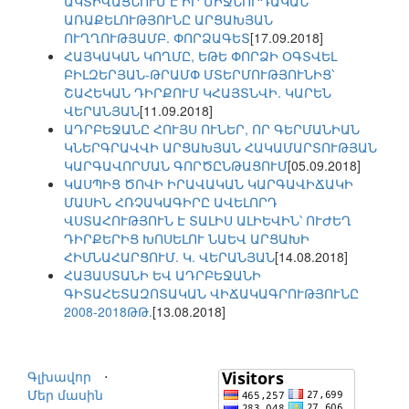
ԱԿՏԻՎԱՑՆՈՒՄ Է ԻՐ ՄԻՋՆՈՐԴԱԿԱՆ
ԱՌԱՔԵԼՈՒԹՅՈՒՆԸ ԱՐՑԱԽՅԱՆ
ՈՒՂՂՈՒԹՅԱՄԲ. ՓՈՐՁԱԳԵՏ
[17.09.2018]
ՀԱՅԿԱԿԱՆ ԿՈՂՄԸ, ԵԹԵ ՓՈՐՁԻ ՕԳՏՎԵԼ
ԲԻԼԶԵՐՅԱՆ-ԹՐԱՄՓ ՄՏԵՐՄՈՒԹՅՈՒՆԻՑ՝
ՇԱՀԵԿԱՆ ԴԻՐՔՈՒՄ ԿՀԱՅՏՆՎԻ. ԿԱՐԵՆ
ՎԵՐԱՆՅԱՆ
[11.09.2018]
ԱԴՐԲԵՋԱՆԸ ՀՈՒՅՍ ՈՒՆԵՐ, ՈՐ ԳԵՐՄԱՆԻԱՆ
ԿՆԵՐԳՐԱՎՎԻ ԱՐՑԱԽՅԱՆ ՀԱԿԱՄԱՐՏՈՒԹՅԱՆ
ԿԱՐԳԱՎՈՐՄԱՆ ԳՈՐԾԸՆԹԱՑՈՒՄ
[05.09.2018]
ԿԱՍՊԻՑ ԾՈՎԻ ԻՐԱՎԱԿԱՆ ԿԱՐԳԱՎԻՃԱԿԻ
ՄԱՍԻՆ ՀՌՉԱԿԱԳԻՐԸ ԱՎԵԼՈՐԴ
ՎՍՏԱՀՈՒԹՅՈՒՆ Է ՏԱԼԻՍ ԱԼԻԵՎԻՆ՝ ՈՒԺԵՂ
ԴԻՐՔԵՐԻՑ ԽՈՍԵԼՈՒ ՆԱԵՎ ԱՐՑԱԽԻ
ՀԻՄՆԱՀԱՐՑՈՒՄ. Կ. ՎԵՐԱՆՅԱՆ
[14.08.2018]
ՀԱՅԱՍՏԱՆԻ ԵՎ ԱԴՐԲԵՋԱՆԻ
ԳԻՏԱՀԵՏԱԶՈՏԱԿԱՆ ՎԻՃԱԿԱԳՐՈՒԹՅՈՒՆԸ
2008-2018ԹԹ.
[13.08.2018]
Գլխավոր
⋅
Մեր մասին