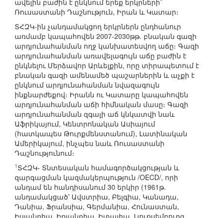
ավելին բաժին է ընկնում երեք երկրների՝
Ռուսաստանի Դաշնություն, Իրան և Կատար։
ՏՀԶԿ-ին չանդամակցող երկրներն ընդհանուր
առմամբ կապահովեն 2007-2030թթ. բնական գազի
արդյունահանման ողջ կանխատեսվող աճը։ Գազի
արդյունահանման առավելագույն աճը բաժին է
ընկնելու Մերձավոր Արևելքին, որը տիրապետում է
բնական գազի ամենամեծ պաշարներին և աչքի է
ընկնում արդյունահանման նվազագույն
ինքնարժեքով։ Իրանն ու Կատարը կապահովեն
արդյունահանման աճի հիմնական մասը։ Գազի
արդյունահանման զգալի աճ կնկատվի նաև
Աֆրիկայում, Կենտրոնական Ասիայում
(հատկապես Թուրքմենստանում), Լատինական
Ամերիկայում, ինչպես նաև Ռուսաստանի
Դաշնությունում։
1
ՏՀԶԿ- Տնտեսական համագործակցության և
զարգացման կազմակերպություն /OECD/, որի
անդամ են հանդիսանում 30 երկիր (1961թ.
անդամակցած՝ Ավստրիա, Բելգիա, Կանադա,
Դանիա, Ֆրանսիա, Գերմանիա, Հունաստան,
Իսլանդիա, Իռլանդիա, Իտալիա, Լյուքսեմբուրգ,