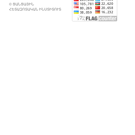
© ՑԱՆՑԱՅԻՆ
ՀԵՏԱԶՈՏԱԿԱՆ ԻՆՍՏԻՏՈՒՏ