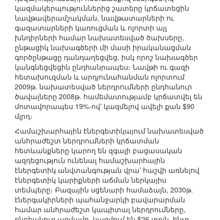
կազմակերպություններից շատերը կրճատեցին
նավթավերամշակման, նավթատարների ու
գազատարների կառուցման և ոլորտի այլ
խնդիրների համար նախատեսված ծախսերը,
ընթացիկ նախագծերի մի մասի իրականացման
գործընթացը դանդաղեցվեց, իսկ որոշ նախագծեր
կանգնեցվեցին ընդհանրապես։ Նավթի ու գազի
հետախուզման և արդյունահանման ոլորտում
2009թ. նախատեսված ներդրումների ընդհանուր
ծավալները 2008թ. համեմատությամբ կրճատվել են
մոտավորապես 19%-ով՝ կազմելով ավելի քան $90
մլրդ։
Համաշխարհային էներգետիկայում նախատեսված
անհրաժեշտ ներդրումների կրճատման
հետևանքները կարող են զգալի բացասական
ազդեցություն ունենալ համաշխարհային
էներգետիկ անվտանգության վրա՝ հաշվի առնելով
էներգետիկ կարիքների աճման ներկայիս
տեմպերը։ Բազային սցենարի համաձայն, 2030թ.
էներգակիրների պահանջարկի բավարարման
համար անհրաժեշտ կապիտալ ներդրումները,
ընդհանուր առմամբ, կազմում են $26 տրլն, ինչը