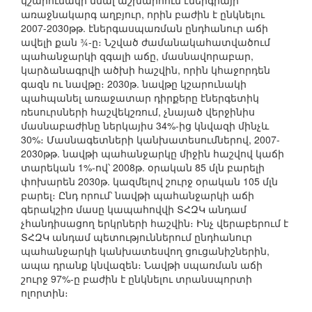
կշարունակի մնալ աշխարհում էներգիայի
առաջնակարգ աղբյուր, որին բաժին է ընկնելու
2007-2030թթ. էներգասպառման ընդհանուր աճի
ավելի քան ¾-ը։ Նշված ժամանակահատվածում
պահանջարկի զգալի աճը, մասնավորաբար,
կարձանագրվի ածխի հաշվին, որին կհաջորդեն
գազն ու նավթը։ 2030թ. նավթը կշարունակի
պահպանել առաջատար դիրքերը էներգետիկ
ռեսուրսների հաշվեկշռում, չնայած վերջինիս
մասնաբաժինը ներկայիս 34%-ից կնվազի մինչև
30%։ Մասնագետների կանխատեսումներով, 2007-
2030թթ. նավթի պահանջարկը միջին հաշվով կաճի
տարեկան 1%-ով՝ 2008թ. օրական 85 մլն բարելի
փոխարեն 2030թ. կազմելով շուրջ օրական 105 մլն
բարել։ Ընդ որում՝ նավթի պահանջարկի աճի
գերակշիռ մասը կապահովվի ՏՀԶԿ անդամ
չհանդիսացող երկրների հաշվին։ Ինչ վերաբերում է
ՏՀԶԿ անդամ պետություններում ընդհանուր
պահանջարկի կանխատեսվող ցուցանիշներին,
ապա դրանք կնվազեն։ Նավթի սպառման աճի
շուրջ 97%-ը բաժին է ընկնելու տրանսպորտի
ոլորտին։