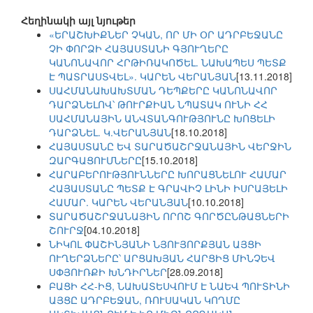
Հեղինակի այլ նյութեր
«ԵՐԱՇԽԻՔՆԵՐ ՉԿԱՆ, ՈՐ ՄԻ ՕՐ ԱԴՐԲԵՋԱՆԸ
ՉԻ ՓՈՐՁԻ ՀԱՅԱՍՏԱՆԻ ԳՅՈՒՂԵՐԸ
ԿԱՆՈՆԱՎՈՐ ՀՐԹԻՌԱԿՈԾԵԼ. ՆԱԽԱՊԵՍ ՊԵՏՔ
Է ՊԱՏՐԱՍՏՎԵԼ». ԿԱՐԵՆ ՎԵՐԱՆՅԱՆ
[13.11.2018]
ՍԱՀՄԱՆԱԽԱԽՏՄԱՆ ԴԵՊՔԵՐԸ ԿԱՆՈՆԱՎՈՐ
ԴԱՐՁՆԵԼՈՎ՝ ԹՈՒՐՔԻԱՆ ՆՊԱՏԱԿ ՈՒՆԻ ՀՀ
ՍԱՀՄԱՆԱՅԻՆ ԱՆՎՏԱՆԳՈՒԹՅՈՒՆԸ ԽՈՑԵԼԻ
ԴԱՐՁՆԵԼ. Կ.ՎԵՐԱՆՅԱՆ
[18.10.2018]
ՀԱՅԱՍՏԱՆԸ ԵՎ ՏԱՐԱԾԱՇՐՋԱՆԱՅԻՆ ՎԵՐՋԻՆ
ԶԱՐԳԱՑՈՒՄՆԵՐԸ
[15.10.2018]
ՀԱՐԱԲԵՐՈՒԹՅՈՒՆՆԵՐԸ ԽՈՐԱՑՆԵԼՈՒ ՀԱՄԱՐ
ՀԱՅԱՍՏԱՆԸ ՊԵՏՔ Է ԳՐԱՎԻՉ ԼԻՆԻ ԻՍՐԱՅԵԼԻ
ՀԱՄԱՐ. ԿԱՐԵՆ ՎԵՐԱՆՅԱՆ
[10.10.2018]
ՏԱՐԱԾԱՇՐՋԱՆԱՅԻՆ ՈՐՈՇ ԳՈՐԾԸՆԹԱՑՆԵՐԻ
ՇՈՒՐՋ
[04.10.2018]
ՆԻԿՈԼ ՓԱՇԻՆՅԱՆԻ ՆՅՈՒՅՈՐՔՅԱՆ ԱՅՑԻ
ՈՒՂԵՐՁՆԵՐԸ՝ ԱՐՑԱԽՅԱՆ ՀԱՐՑԻՑ ՄԻՆՉԵՎ
ՍՓՅՈՒՌՔԻ ԽՆԴԻՐՆԵՐ
[28.09.2018]
ԲԱՑԻ ՀՀ-ԻՑ, ՆԱԽԱՏԵՍՎՈՒՄ Է ՆԱԵՎ ՊՈՒՏԻՆԻ
ԱՅՑԸ ԱԴՐԲԵՋԱՆ, ՌՈՒՍԱԿԱՆ ԿՈՂՄԸ