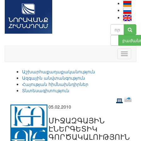
բաժանո
Աշխարհաքաղաքականություն
Ազգային անվտանգություն
Հայության հիմնախնդիրներ
Տնտեսագիտություն
05.02.2010
ՄԻՋԱԶԳԱՅԻՆ
ԷՆԵՐԳԵՏԻԿ
ԳՈՐԾԱԿԱԼՈՒԹՅՈՒՆ