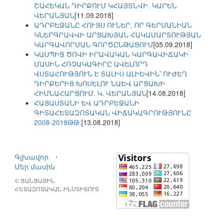
ՇԱՀԵԿԱՆ ԴԻՐՔՈՒՄ ԿՀԱՅՏՆՎԻ. ԿԱՐԵՆ
ՎԵՐԱՆՅԱՆ
[11.09.2018]
ԱԴՐԲԵՋԱՆԸ ՀՈՒՅՍ ՈՒՆԵՐ, ՈՐ ԳԵՐՄԱՆԻԱՆ
ԿՆԵՐԳՐԱՎՎԻ ԱՐՑԱԽՅԱՆ ՀԱԿԱՄԱՐՏՈՒԹՅԱՆ
ԿԱՐԳԱՎՈՐՄԱՆ ԳՈՐԾԸՆԹԱՑՈՒՄ
[05.09.2018]
ԿԱՍՊԻՑ ԾՈՎԻ ԻՐԱՎԱԿԱՆ ԿԱՐԳԱՎԻՃԱԿԻ
ՄԱՍԻՆ ՀՌՉԱԿԱԳԻՐԸ ԱՎԵԼՈՐԴ
ՎՍՏԱՀՈՒԹՅՈՒՆ Է ՏԱԼԻՍ ԱԼԻԵՎԻՆ՝ ՈՒԺԵՂ
ԴԻՐՔԵՐԻՑ ԽՈՍԵԼՈՒ ՆԱԵՎ ԱՐՑԱԽԻ
ՀԻՄՆԱՀԱՐՑՈՒՄ. Կ. ՎԵՐԱՆՅԱՆ
[14.08.2018]
ՀԱՅԱՍՏԱՆԻ ԵՎ ԱԴՐԲԵՋԱՆԻ
ԳԻՏԱՀԵՏԱԶՈՏԱԿԱՆ ՎԻՃԱԿԱԳՐՈՒԹՅՈՒՆԸ
2008-2018ԹԹ.
[13.08.2018]
Գլխավոր
⋅
Մեր մասին
© ՑԱՆՑԱՅԻՆ
ՀԵՏԱԶՈՏԱԿԱՆ ԻՆՍՏԻՏՈՒՏ