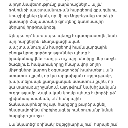
արդյունավետությունը բարձրացնելու, այլև՝
թիկունքի պաշտպանության հարցերով զբաղվելու։
Երաշխիքներ չկան, որ մի օր Ադրբեջանը փորձ չի
կատարի Հայաստանի գյուղերը կանոնավոր
կերպով հրթիռակոծել։
Այնպես որ՝ նախապես պետք է պատրաստվել նաև
այդ հարցերին։ Քաղաքացիական
պաշտպանության հարցերով համակարգային
բնույթ կրող գործողություններ պետք է
իրականացվեն։ Վաղ թե ուշ այդ խնդիրը մեր առջև
ծագելու է, հակառակորդը հնարավոր բոլոր
միջոցները կարող է օգտագործել՝ խախտելու այն
ստատուս-քվոն, որ կա արցախյան ուղղությամբ,
խախտելու այն քաղաքական ստատուս-քվոն, որ
կա տարածաշրջանում, այդ թվում՝ նախիջևանյան
ուղղությամբ։ Հայկական կողմը պետք է փորձի թե՛
դիվանագիտական, թե՛ հանրային
ճանապարհներով այս հարցերը բարձրացնել,
հնարավորինս մոբիլիզացնել հանրությանը նման
հարցերի շուրջ»։
Նա նկատեց՝ օրինակ՝ Շվեյցիարիայում, Իսրայելում