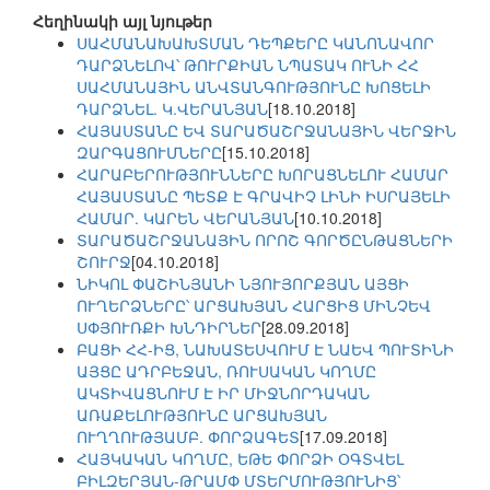
Հեղինակի այլ նյութեր
ՍԱՀՄԱՆԱԽԱԽՏՄԱՆ ԴԵՊՔԵՐԸ ԿԱՆՈՆԱՎՈՐ
ԴԱՐՁՆԵԼՈՎ՝ ԹՈՒՐՔԻԱՆ ՆՊԱՏԱԿ ՈՒՆԻ ՀՀ
ՍԱՀՄԱՆԱՅԻՆ ԱՆՎՏԱՆԳՈՒԹՅՈՒՆԸ ԽՈՑԵԼԻ
ԴԱՐՁՆԵԼ. Կ.ՎԵՐԱՆՅԱՆ
[18.10.2018]
ՀԱՅԱՍՏԱՆԸ ԵՎ ՏԱՐԱԾԱՇՐՋԱՆԱՅԻՆ ՎԵՐՋԻՆ
ԶԱՐԳԱՑՈՒՄՆԵՐԸ
[15.10.2018]
ՀԱՐԱԲԵՐՈՒԹՅՈՒՆՆԵՐԸ ԽՈՐԱՑՆԵԼՈՒ ՀԱՄԱՐ
ՀԱՅԱՍՏԱՆԸ ՊԵՏՔ Է ԳՐԱՎԻՉ ԼԻՆԻ ԻՍՐԱՅԵԼԻ
ՀԱՄԱՐ. ԿԱՐԵՆ ՎԵՐԱՆՅԱՆ
[10.10.2018]
ՏԱՐԱԾԱՇՐՋԱՆԱՅԻՆ ՈՐՈՇ ԳՈՐԾԸՆԹԱՑՆԵՐԻ
ՇՈՒՐՋ
[04.10.2018]
ՆԻԿՈԼ ՓԱՇԻՆՅԱՆԻ ՆՅՈՒՅՈՐՔՅԱՆ ԱՅՑԻ
ՈՒՂԵՐՁՆԵՐԸ՝ ԱՐՑԱԽՅԱՆ ՀԱՐՑԻՑ ՄԻՆՉԵՎ
ՍՓՅՈՒՌՔԻ ԽՆԴԻՐՆԵՐ
[28.09.2018]
ԲԱՑԻ ՀՀ-ԻՑ, ՆԱԽԱՏԵՍՎՈՒՄ Է ՆԱԵՎ ՊՈՒՏԻՆԻ
ԱՅՑԸ ԱԴՐԲԵՋԱՆ, ՌՈՒՍԱԿԱՆ ԿՈՂՄԸ
ԱԿՏԻՎԱՑՆՈՒՄ Է ԻՐ ՄԻՋՆՈՐԴԱԿԱՆ
ԱՌԱՔԵԼՈՒԹՅՈՒՆԸ ԱՐՑԱԽՅԱՆ
ՈՒՂՂՈՒԹՅԱՄԲ. ՓՈՐՁԱԳԵՏ
[17.09.2018]
ՀԱՅԿԱԿԱՆ ԿՈՂՄԸ, ԵԹԵ ՓՈՐՁԻ ՕԳՏՎԵԼ
ԲԻԼԶԵՐՅԱՆ-ԹՐԱՄՓ ՄՏԵՐՄՈՒԹՅՈՒՆԻՑ՝