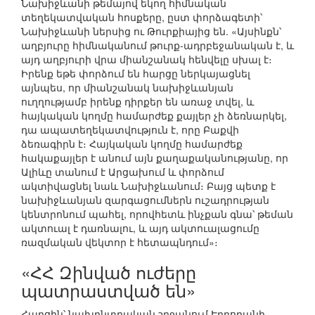
Նախիջևանի թեմայով եկող հիմնական
տեղեկատվական հոսքերը, ըստ փորձագետի՝
Նախիջևանի ներսից ու Թուրքիայից են. «Այսինքն՝
աղբյուրը հիմնականում թուրք-ադրբեջանական է, և
այդ աղբյուրի վրա միանշանակ հենվելը սխալ է։
Իրենք եթե փորձում են հարցը ներկայացնել
այնպես, որ միանշանակ նախիջևանյան
ուղղությամբ իրենք դիրքեր են առաջ տվել, և
հայկական կողմը համարժեք քայլեր չի ձեռնարկել,
դա ապատեղեկատվություն է, որը Բաքվի
ձեռագիրն է։ Հայկական կողմը համարժեք
հակաքայլեր է անում այն քաղաքականությանը, որ
Ալիևը տանում է Արցախում և փորձում
ակտիվացնել նաև Նախիջևանում։ Բայց պետք է
նախիջևանյան զարգացումներն ուշադրության
կենտրոնում պահել, որովհետև ինչքան գնա՝ թեման
ակտուալ է դառնալու, և այդ ակտուալացումը
ռազմական վեկտոր է հետապնդում»։
«ՀՀ Զինված ուժերը
պատրաստված են»
Հարցին՝ նախընտրական շրջանում Էրդողանի