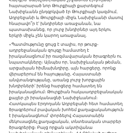
հայտարարած նոր Թուրքիայի քարտեզում
Նախիջևանն ընդգրկված էր Թուրքիայի կազմում,
Ադրբեջանի և Թուրքիայի միջև Նախիջևանի մասով
հնարավո՞ր է՝ խնդիրներ առաջանան, նա
պատասխանեց, որ լուրջ խնդիրներ այդ երկու
երկրի միջև չեն կարող առաջանալ.
«Պատմությունը ցույց է տալիս, որ թուրք-
ադրբեջանական զույգը համատեղ է
իրականացնում իր ռազմավարական ծրագրերն ու
նպատակները։ Այնպես որ, նախիջևանյան թեման,
արցախյան հիմնախնդիրը, այն հարցերը, որոնք
վերաբերում են հայությանը, Հայաստանի
անվտանգությանը, առանց լուրջ խորքային
խնդիրների՝ իրենց հարցերը համատեղ են
իրականացնում։ Թուրքիան հակաադրբեջանական
քայլեր չի իրականացնի Նախիջևանում։
Հատկապես Էրդողանն Ադրբեջանի հետ համատեղ
ծրագրերում բավական խոհեմ քաղաքականություն
է իրականացնում՝ փորձելով Հայաստանին
մեկուսացնել քաղաքական, տնտեսական տարբեր
ծրագրերից։ Բայց որքան ակտիվանա