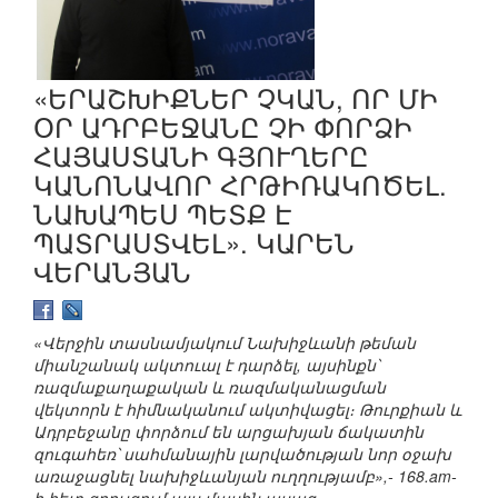
«ԵՐԱՇԽԻՔՆԵՐ ՉԿԱՆ, ՈՐ ՄԻ
ՕՐ ԱԴՐԲԵՋԱՆԸ ՉԻ ՓՈՐՁԻ
ՀԱՅԱՍՏԱՆԻ ԳՅՈՒՂԵՐԸ
ԿԱՆՈՆԱՎՈՐ ՀՐԹԻՌԱԿՈԾԵԼ.
ՆԱԽԱՊԵՍ ՊԵՏՔ Է
ՊԱՏՐԱՍՏՎԵԼ». ԿԱՐԵՆ
ՎԵՐԱՆՅԱՆ
«Վերջին տասնամյակում Նախիջևանի թեման
միանշանակ ակտուալ է դարձել, այսինքն՝
ռազմաքաղաքական և ռազմականացման
վեկտորն է հիմնականում ակտիվացել։ Թուրքիան և
Ադրբեջանը փորձում են արցախյան ճակատին
զուգահեռ՝ սահմանային լարվածության նոր օջախ
առաջացնել նախիջևանյան ուղղությամբ»,- 168.am-