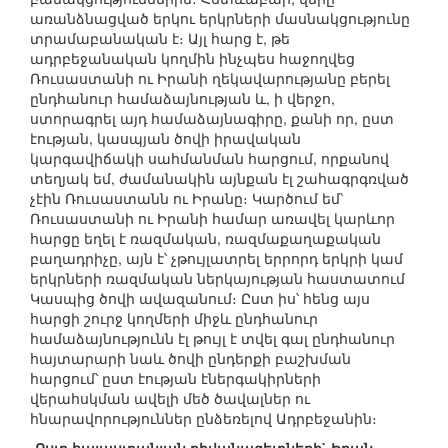
առանձնացված երկու երկրների մասնակցությունը
տրամաբանական է։ Այլ հարց է, թե
ադրբեջանական կողմին ինչպես հաջողվեց
Ռուսաստանի ու Իրանի ղեկավարությանը բերել
ընդհանուր համաձայնության և, ի վերջո,
ստորագրել այդ համաձայնագիրը, քանի որ, ըստ
էության, կասպյան ծովի իրավական
կարգավիճակի սահմանման հարցում, որքանով
տեղյակ եմ, ժամանակին այնքան էլ շահագրգռված
չէին Ռուսաստանն ու Իրանը։ Կարծում եմ՝
Ռուսաստանի ու Իրանի համար առավել կարևոր
հարցը եղել է ռազմական, ռազմաքաղաքական
բաղադրիչը, այն է՝ չթույլատրել երրորդ երկրի կամ
երկրների ռազմական ներկայության հաստատում
Կասպից ծովի ավազանում։ Ըստ իս՝ հենց այս
հարցի շուրջ կողմերի միջև ընդհանուր
համաձայնությունն էլ թույլ է տվել գալ ընդհանուր
հայտարարի նաև ծովի ընդերքի բաշխման
հարցում՝ ըստ էության էներգակիրների
վերահսկման ավելի մեծ ծավալներ ու
հնարավորություններ ընձեռելով Ադրբեջանին։