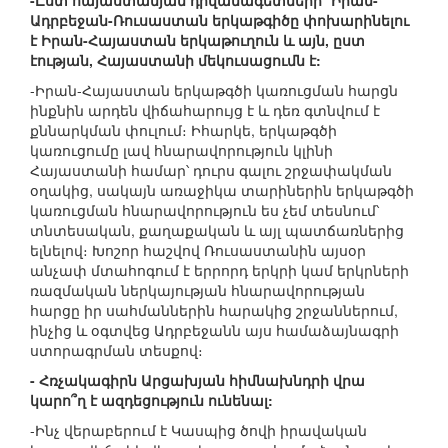
-Ըստ հայաստանյան դիվանագետների` Իրան-
Ադրբեջան-Ռուսաստան երկաթգիծը փոխարինելու
է Իրան-Հայաստան երկաթուղուն և այն, ըստ
էության, Հայաստանի մեկուսացումն է:
-Իրան-Հայաստան երկաթգծի կառուցման հարցն
ինքնին արդեն վիճահարույց է և դեռ գտնվում է
քննարկման փուլում։ Իհարկե, երկաթգծի
կառուցումը լավ հնարավորություն կլինի
Հայաստանի համար՝ դուրս գալու շրջափակման
օղակից, սակայն առաջիկա տարիներին երկաթգծի
կառուցման հնարավորություն ես չեմ տեսնում՝
տնտեսական, քաղաքական և այլ պատճառներից
ելնելով։ Խոշոր հաշվով Ռուսաստանին այսօր
անչափ մտահոգում է երրորդ երկրի կամ երկրների
ռազմական ներկայության հնարավորության
հարցը իր սահմաններին հարակից շրջաններում,
ինչից և օգտվեց Ադրբեջանն այս համաձայնագրի
ստորագրման տեսքով։
- Հռչակագիրն Արցախյան հիմնախնդրի վրա
կարո՞ղ է ազդեցություն ունենալ:
-Ինչ վերաբերում է Կասպից ծովի իրավական