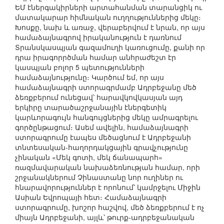
ԵՄ էներգակիրների արտահանման տարանցիկ ու
մատակարար հիմնական ուղղություններից մեկը։
Խոսքը, նախ և առաջ, վերաբերվում է նրան, որ այս
համաձայնագրով իրականություն է դառնում
Տրանսկասպյան գազամուղի կառուցումը, քանի որ
դրա իրագորրծման համար անհրաժեշտ էր
կասպյան բոլոր 5 պետությունների
համաձայնությունը։ Կարծում եմ, որ այս
համաձայնագրի ստորագրմամբ Ադրբեջանը մեծ
ձեռքբերում ունեցավ՝ հարավկովկասյան այդ
երկիրը տարածաշրջանային էներգետիկ
կարևորագույն հանգույցներից մեկը ամրագրելու
գործընթացում։ Ասեմ ավելին, համաձայնագրի
ստորագրումը էապես մեծացնում է Ադրբեջանի
տնտեսական-հաղորդակցային գրավչությունը
չինական «Մեկ գոտի, մեկ ճանապարհ»
ռազմավարական նախաձեռնության համար, որի
շրջանակներում Չինաստանը նոր ուղիներ ու
հնարավորություններ է որոնում՝ կամրջելու Միջին
Ասիան Եվրոպայի հետ։ Համաձայնագրի
ստորագրումը, խոշոր հաշվով, մեծ ձեռքբերում է ոչ
միայն Ադրբեջանի, այլև՝ թուրք-ադրբեջանական