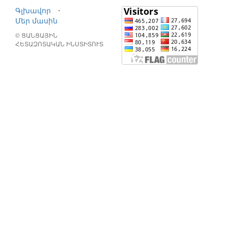
Գլխավոր
⋅
Մեր մասին
© ՑԱՆՑԱՅԻՆ
ՀԵՏԱԶՈՏԱԿԱՆ ԻՆՍՏԻՏՈՒՏ