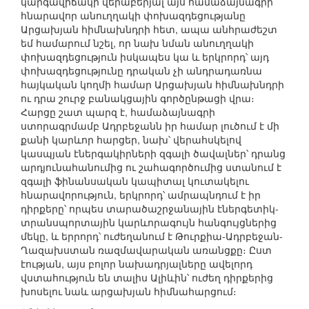
կարգավիճակի վերաբերյալ այս համաձայնագրի
հնարավոր անուղղակի փոխազդեցությանը
Արցախյան հիմնախնդրի հետ, ապա անհրաժեշտ
եմ համարում նշել, որ նախ նման անուղղակի
փոխազդեցություն իսկապես կա և երկրորդ՝ այդ
փոխազդեցությունը դրական չի անդրադառնա
հայկական կողմի համար Արցախյան հիմնախնդրի
ու դրա շուրջ բանակցային գործընթացի վրա։
Հարցը շատ պարզ է, համաձայնագրի
ստորագրմամբ Ադրբեջանն իր համար լուծում է մի
քանի կարևոր հարցեր, նախ՝ վերահսկելով
կասպյան էներգակիրների զգալի ծավալներ՝ դրանց
արդյունահանումից ու շահագործումից ստանում է
զգալի ֆինանսական կապիտալ կուտակելու
հնարավորություն, երկրորդ՝ ամրապնդում է իր
դիրքերը՝ որպես տարածաշրջանային էներգետիկ-
տրանսպորտային կարևորագույն հանգույցներից
մեկը, և երրորդ՝ ուժեղանում է Թուրքիա-Ադրբեջան-
Ղազախստան ռազմավարական առանցքը։ Ըստ
էության, այս բոլոր նախադրյալները ավելորդ
վստահություն են տալիս Ալիևին՝ ուժեղ դիրքերից
խոսելու նաև արցախյան հիմնահարցում։