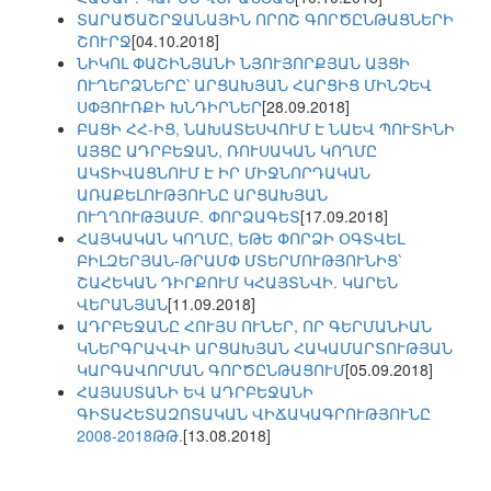
ՏԱՐԱԾԱՇՐՋԱՆԱՅԻՆ ՈՐՈՇ ԳՈՐԾԸՆԹԱՑՆԵՐԻ
ՇՈՒՐՋ
[04.10.2018]
ՆԻԿՈԼ ՓԱՇԻՆՅԱՆԻ ՆՅՈՒՅՈՐՔՅԱՆ ԱՅՑԻ
ՈՒՂԵՐՁՆԵՐԸ՝ ԱՐՑԱԽՅԱՆ ՀԱՐՑԻՑ ՄԻՆՉԵՎ
ՍՓՅՈՒՌՔԻ ԽՆԴԻՐՆԵՐ
[28.09.2018]
ԲԱՑԻ ՀՀ-ԻՑ, ՆԱԽԱՏԵՍՎՈՒՄ Է ՆԱԵՎ ՊՈՒՏԻՆԻ
ԱՅՑԸ ԱԴՐԲԵՋԱՆ, ՌՈՒՍԱԿԱՆ ԿՈՂՄԸ
ԱԿՏԻՎԱՑՆՈՒՄ Է ԻՐ ՄԻՋՆՈՐԴԱԿԱՆ
ԱՌԱՔԵԼՈՒԹՅՈՒՆԸ ԱՐՑԱԽՅԱՆ
ՈՒՂՂՈՒԹՅԱՄԲ. ՓՈՐՁԱԳԵՏ
[17.09.2018]
ՀԱՅԿԱԿԱՆ ԿՈՂՄԸ, ԵԹԵ ՓՈՐՁԻ ՕԳՏՎԵԼ
ԲԻԼԶԵՐՅԱՆ-ԹՐԱՄՓ ՄՏԵՐՄՈՒԹՅՈՒՆԻՑ՝
ՇԱՀԵԿԱՆ ԴԻՐՔՈՒՄ ԿՀԱՅՏՆՎԻ. ԿԱՐԵՆ
ՎԵՐԱՆՅԱՆ
[11.09.2018]
ԱԴՐԲԵՋԱՆԸ ՀՈՒՅՍ ՈՒՆԵՐ, ՈՐ ԳԵՐՄԱՆԻԱՆ
ԿՆԵՐԳՐԱՎՎԻ ԱՐՑԱԽՅԱՆ ՀԱԿԱՄԱՐՏՈՒԹՅԱՆ
ԿԱՐԳԱՎՈՐՄԱՆ ԳՈՐԾԸՆԹԱՑՈՒՄ
[05.09.2018]
ՀԱՅԱՍՏԱՆԻ ԵՎ ԱԴՐԲԵՋԱՆԻ
ԳԻՏԱՀԵՏԱԶՈՏԱԿԱՆ ՎԻՃԱԿԱԳՐՈՒԹՅՈՒՆԸ
2008-2018ԹԹ.
[13.08.2018]