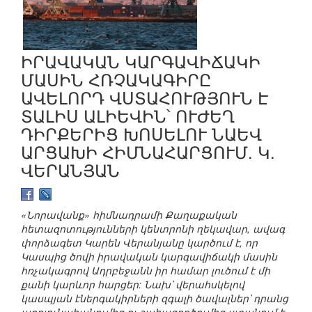
ԻՐԱՎԱԿԱՆ ԿԱՐԳԱՎԻՃԱԿԻ
ՄԱՍԻՆ ՀՌՉԱԿԱԳԻՐԸ
ԱՎԵԼՈՐԴ ՎՍՏԱՀՈՒԹՅՈՒՆ Է
ՏԱԼԻՍ ԱԼԻԵՎԻՆ՝ ՈՒԺԵՂ
ԴԻՐՔԵՐԻՑ ԽՈՍԵԼՈՒ ՆԱԵՎ
ԱՐՑԱԽԻ ՀԻՄՆԱՀԱՐՑՈՒՄ. Կ.
ՎԵՐԱՆՅԱՆ
«Նորավանք» հիմնադրամի Քաղաքական
հետազոտությունների կենտրոնի ղեկավար, ավագ
փորձագետ Կարեն Վերանյանը կարծում է, որ
Կասպից ծովի իրավական կարգավիճակի մասին
հռչակագրով Ադրբեջանն իր համար լուծում է մի
քանի կարևոր հարցեր: Նախ՝ վերահսկելով
կասպյան էներգակիրների զգալի ծավալներ՝ դրանց