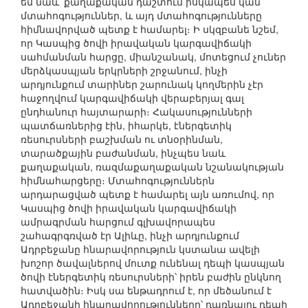
եմ նաև՝ քաղաքական դաշտում իսկապես կան
մտահոգություններ, և այդ մտահոգությունները
հիմնավորված պետք է համարել։ Ի սկզբանե նշեմ,
որ Կասպից ծովի իրավական կարգավիճակի
սահմանման հարցը, միանշանակ, մոտեցում չուներ
մերձկասպյան երկրների շրջանում, ինչի
արդյունքում տարիներ շարունակ կողմերին չէր
հաջողվում կարգավիճակի վերաբերյալ գալ
ընդհանուր հայտարարի։ Հակասությունների
պատճառներից էին, իհարկե, էներգետիկ
ռեսուրսների բաշխման ու տնօրինման,
տարածքային բաժանման, ինչպես նաև
քաղաքական, ռազմաքաղաքական նշանակության
հիմնահարցերը։ Մտահոգություններն
արդարացված պետք է համարել այն առումով, որ
Կասպից ծովի իրավական կարգավիճակի
ամրագրման հարցում գլխավորապես
շահագրգռված էր Ալիևը, ինչի արդյունքում
Ադրբեջանը հնարավորություն կստանա ավելի
խոշոր ծավալներով մուտք ունենալ դեպի կասպյան
ծովի էներգետիկ ռեսուրսների՝ իրեն բաժին ընկնող
հատվածին։ Իսկ սա ենթադրում է, որ մեծանում է
Ադրբեջանի հնարավորությունները՝ դառնալու դեպի