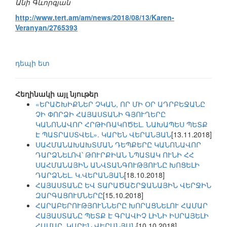
Անի Գևորգյան
http://www.tert.am/am/news/2018/08/13/Karen-
Veranyan/2765393
դեպի ետ
Հեղինակի այլ նյութեր
«ԵՐԱՇԽԻՔՆԵՐ ՉԿԱՆ, ՈՐ ՄԻ ՕՐ ԱԴՐԲԵՋԱՆԸ
ՉԻ ՓՈՐՁԻ ՀԱՅԱՍՏԱՆԻ ԳՅՈՒՂԵՐԸ
ԿԱՆՈՆԱՎՈՐ ՀՐԹԻՌԱԿՈԾԵԼ. ՆԱԽԱՊԵՍ ՊԵՏՔ
Է ՊԱՏՐԱՍՏՎԵԼ». ԿԱՐԵՆ ՎԵՐԱՆՅԱՆ
[13.11.2018]
ՍԱՀՄԱՆԱԽԱԽՏՄԱՆ ԴԵՊՔԵՐԸ ԿԱՆՈՆԱՎՈՐ
ԴԱՐՁՆԵԼՈՎ՝ ԹՈՒՐՔԻԱՆ ՆՊԱՏԱԿ ՈՒՆԻ ՀՀ
ՍԱՀՄԱՆԱՅԻՆ ԱՆՎՏԱՆԳՈՒԹՅՈՒՆԸ ԽՈՑԵԼԻ
ԴԱՐՁՆԵԼ. Կ.ՎԵՐԱՆՅԱՆ
[18.10.2018]
ՀԱՅԱՍՏԱՆԸ ԵՎ ՏԱՐԱԾԱՇՐՋԱՆԱՅԻՆ ՎԵՐՋԻՆ
ԶԱՐԳԱՑՈՒՄՆԵՐԸ
[15.10.2018]
ՀԱՐԱԲԵՐՈՒԹՅՈՒՆՆԵՐԸ ԽՈՐԱՑՆԵԼՈՒ ՀԱՄԱՐ
ՀԱՅԱՍՏԱՆԸ ՊԵՏՔ Է ԳՐԱՎԻՉ ԼԻՆԻ ԻՍՐԱՅԵԼԻ
ՀԱՄԱՐ. ԿԱՐԵՆ ՎԵՐԱՆՅԱՆ
[10.10.2018]