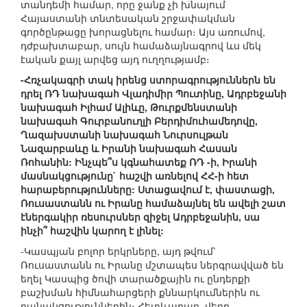
տանդեմի համար, որը ջանք չի խնայում
Հայաստանի տնտեսական շրջափակման
գործընթացը խորացնելու համար։ Այս առումով,
դժբախտաբար, սույն համաձայնագրով ևս մեկ
էական քայլ արվեց այդ ուղղությամբ։
-Հռչակագրի տակ իրենց ստորագրություններն են
դրել ՌԴ նախագահ Վլադիմիր Պուտինը, Ադրբեջանի
նախագահ Իլհամ Ալիևը, Թուրքմենստանի
նախագահ Գուրբանուղլի Բերդիմուհամեդովը,
Ղազախստանի նախագահ Նուրսուլթան
Նազարբաևը և Իրանի նախագահ Հասան
Ռոհանին: Ինչպե՞ս կգնահատեք ՌԴ -ի, Իրանի
մասնակցությունը` հաշվի առնելով ՀՀ-ի հետ
հարաբերությունները: Ստացավում է, փաստացի,
Ռուսաստանն ու Իրանը համաձայնել են ավելի շատ
էներգակիր ռեսուրսներ զիջել Ադրբեջանին, սա
ինչի՞ հաշվին կարող է լինել:
-Կասպյան բոլոր երկրները, այդ թվում՝
Ռուսաստանն ու Իրանը մշտապես ներգրավված են
եղել Կասպից ծովի տարածքային ու ընդերքի
բաշխման հիմնահարցերի քննարկումներին ու
բանակցություններին։ Հետևաբար, վերը