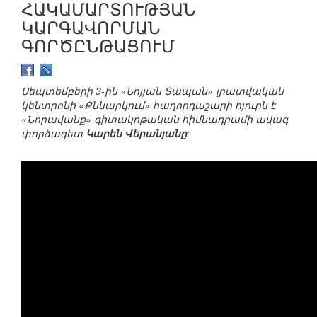
ՀԱԿԱՄԱՐՏՈՒԹՅԱՆ
ԿԱՐԳԱՎՈՐՄԱՆ
ԳՈՐԾԸՆԹԱՑՈՒՄ
Սեպտեմբերի 3-ին «Նոյյան Տապան» լրատվական
կենտրոնի «Քննարկում» հաղորդաշարի հյուրն է
«Նորավանք» գիտակրթական հիմնադրամի ավագ
փորձագետ
Կարեն Վերանյանը
: