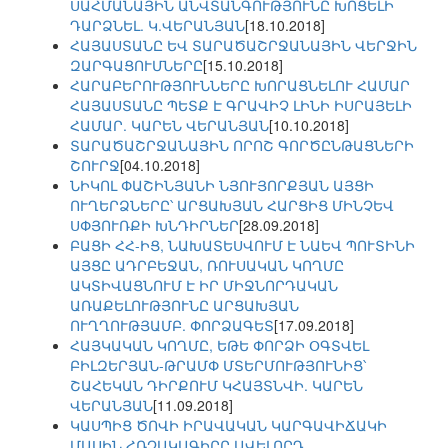
ՍԱՀՄԱՆԱՅԻՆ ԱՆՎՏԱՆԳՈՒԹՅՈՒՆԸ ԽՈՑԵԼԻ
ԴԱՐՁՆԵԼ. Կ.ՎԵՐԱՆՅԱՆ
[18.10.2018]
ՀԱՅԱՍՏԱՆԸ ԵՎ ՏԱՐԱԾԱՇՐՋԱՆԱՅԻՆ ՎԵՐՋԻՆ
ԶԱՐԳԱՑՈՒՄՆԵՐԸ
[15.10.2018]
ՀԱՐԱԲԵՐՈՒԹՅՈՒՆՆԵՐԸ ԽՈՐԱՑՆԵԼՈՒ ՀԱՄԱՐ
ՀԱՅԱՍՏԱՆԸ ՊԵՏՔ Է ԳՐԱՎԻՉ ԼԻՆԻ ԻՍՐԱՅԵԼԻ
ՀԱՄԱՐ. ԿԱՐԵՆ ՎԵՐԱՆՅԱՆ
[10.10.2018]
ՏԱՐԱԾԱՇՐՋԱՆԱՅԻՆ ՈՐՈՇ ԳՈՐԾԸՆԹԱՑՆԵՐԻ
ՇՈՒՐՋ
[04.10.2018]
ՆԻԿՈԼ ՓԱՇԻՆՅԱՆԻ ՆՅՈՒՅՈՐՔՅԱՆ ԱՅՑԻ
ՈՒՂԵՐՁՆԵՐԸ՝ ԱՐՑԱԽՅԱՆ ՀԱՐՑԻՑ ՄԻՆՉԵՎ
ՍՓՅՈՒՌՔԻ ԽՆԴԻՐՆԵՐ
[28.09.2018]
ԲԱՑԻ ՀՀ-ԻՑ, ՆԱԽԱՏԵՍՎՈՒՄ Է ՆԱԵՎ ՊՈՒՏԻՆԻ
ԱՅՑԸ ԱԴՐԲԵՋԱՆ, ՌՈՒՍԱԿԱՆ ԿՈՂՄԸ
ԱԿՏԻՎԱՑՆՈՒՄ Է ԻՐ ՄԻՋՆՈՐԴԱԿԱՆ
ԱՌԱՔԵԼՈՒԹՅՈՒՆԸ ԱՐՑԱԽՅԱՆ
ՈՒՂՂՈՒԹՅԱՄԲ. ՓՈՐՁԱԳԵՏ
[17.09.2018]
ՀԱՅԿԱԿԱՆ ԿՈՂՄԸ, ԵԹԵ ՓՈՐՁԻ ՕԳՏՎԵԼ
ԲԻԼԶԵՐՅԱՆ-ԹՐԱՄՓ ՄՏԵՐՄՈՒԹՅՈՒՆԻՑ՝
ՇԱՀԵԿԱՆ ԴԻՐՔՈՒՄ ԿՀԱՅՏՆՎԻ. ԿԱՐԵՆ
ՎԵՐԱՆՅԱՆ
[11.09.2018]
ԿԱՍՊԻՑ ԾՈՎԻ ԻՐԱՎԱԿԱՆ ԿԱՐԳԱՎԻՃԱԿԻ
ՄԱՍԻՆ ՀՌՉԱԿԱԳԻՐԸ ԱՎԵԼՈՐԴ