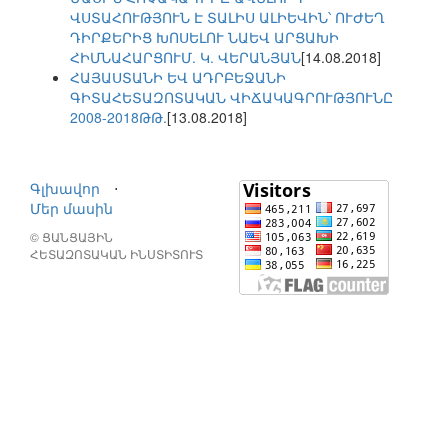
ՎՍՏԱՀՈՒԹՅՈՒՆ Է ՏԱԼԻՍ ԱԼԻԵՎԻՆ՝ ՈՒԺԵՂ
ԴԻՐՔԵՐԻՑ ԽՈՍԵԼՈՒ ՆԱԵՎ ԱՐՑԱԽԻ
ՀԻՄՆԱՀԱՐՑՈՒՄ. Կ. ՎԵՐԱՆՅԱՆ
[14.08.2018]
ՀԱՅԱՍՏԱՆԻ ԵՎ ԱԴՐԲԵՋԱՆԻ
ԳԻՏԱՀԵՏԱԶՈՏԱԿԱՆ ՎԻՃԱԿԱԳՐՈՒԹՅՈՒՆԸ
2008-2018ԹԹ.
[13.08.2018]
Գլխավոր
⋅
Մեր մասին
© ՑԱՆՑԱՅԻՆ
ՀԵՏԱԶՈՏԱԿԱՆ ԻՆՍՏԻՏՈՒՏ