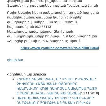
ֆեյսբուքյան խմբում, ինչպես նաև «Նոյյան
Տապան» հեռուստաընկերության Youtube-յան էջում։
Ուղիղ եթերից հետո բանախոսին ուղղված հարցերն
ու մեկնաբանությունները կարելի է թողնել՝
զանգհարելով ամերիկյան 818 9675321 և
հայաստանյան 060 351131
հեռախոսահամարներով։ Ձեր խոսքի
ձայնագրությունները հետագայում կօգտագործվեն
«Հարցեր բանախոսին» հաղորդաշարում։
https://www.youtube.com/watch?v=sIdB0C0a64I
դեպի ետ
Հեղինակի այլ նյութեր
«ԵՐԱՇԽԻՔՆԵՐ ՉԿԱՆ, ՈՐ ՄԻ ՕՐ ԱԴՐԲԵՋԱՆԸ
ՉԻ ՓՈՐՁԻ ՀԱՅԱՍՏԱՆԻ ԳՅՈՒՂԵՐԸ
ԿԱՆՈՆԱՎՈՐ ՀՐԹԻՌԱԿՈԾԵԼ. ՆԱԽԱՊԵՍ ՊԵՏՔ
Է ՊԱՏՐԱՍՏՎԵԼ». ԿԱՐԵՆ ՎԵՐԱՆՅԱՆ
[13.11.2018]
ՍԱՀՄԱՆԱԽԱԽՏՄԱՆ ԴԵՊՔԵՐԸ ԿԱՆՈՆԱՎՈՐ
ԴԱՐՁՆԵԼՈՎ՝ ԹՈՒՐՔԻԱՆ ՆՊԱՏԱԿ ՈՒՆԻ ՀՀ