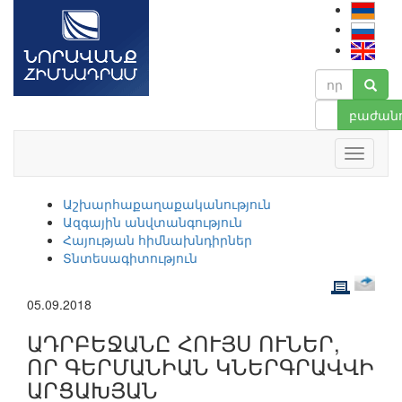
բաժանո
Աշխարհաքաղաքականություն
Ազգային անվտանգություն
Հայության հիմնախնդիրներ
Տնտեսագիտություն
05.09.2018
ԱԴՐԲԵՋԱՆԸ ՀՈՒՅՍ ՈՒՆԵՐ,
ՈՐ ԳԵՐՄԱՆԻԱՆ ԿՆԵՐԳՐԱՎՎԻ
ԱՐՑԱԽՅԱՆ