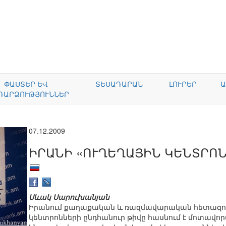
ՓԱՍՏԵՐ ԵՎ
ՏԵՍԱԴԱՐԱՆ
ԼՈՒՐԵՐ
Ա
ԴԱՐՁՈՒԹՅՈՒՆՆԵՐ
07.12.2009
ԻՐԱՆԻ «ՈՒՂԵՂԱՅԻՆ ԿԵՆՏՐՈ
Սևակ Սարուխանյան
Իրանում քաղաքական և ռազմավարական հետազոտո
կենտրոնների ընդհանուր թիվը հասնում է մոտավոր