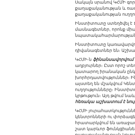
Սակայն սրանով ԿՀՄԻ գոր
քաղաքականության և ռազմ
քաղաքականության ուղղու
Ինստիտուտը ստեղծվել է
մասնագետներ, որոնք մի
նպատակահարմարության 
Ինստիտուտը կառավարվո
դիվանագետներ են։ Աշխա
ԿՀՄԻ-ն
ֆինանսավորվում 
աղբյուրներ։ Ըստ որոշ տ
կատարող իրանական ընկ
խորհրդատվություններ։ Ի
այստեղ են մշակվում Կե
ուղղությունները։ Ինստ
կրթություն։ Այդ թվում 
հեռակա աշխատում է նու
ԿՀՄԻ յուրահատկություն
կենտրոնների ու փորձագ
հրատարկվում են առաջատար
շատ կարևոր ֆունկցիանե
քաղաքականության կուրսի