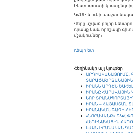
Ինստիտուտի կիսաընդդիմա
ԿՀՄԻ-ն ունի պաշտոնակա
Վերը նշված բոլոր կենտր
դրանք նաև որոշակի գիտ
մշակումներ։
դեպի ետ
Հեղինակի այլ նյութեր
ԱՐԴԻԱԿԱՆԱՑՈՒՄԸ, 
ՏԱՐԱԾԱՇՐՋԱՆԱՅԻՆ
ԻՐԱՆՆ ԱՐԴԵՆ ՇԱՀԵԼ
ԻՐԱՆԸ ՀԱՐԱՎԱՅԻՆ 
ՆՈՐ ՏՐԱՆՍՊՈՐՏԱՅ
ԻՐԱՆ – ՀԱՅԱՍՏԱՆ 
ԻՐԱՆԱԿԱՆ ԳԱԶԻ ՀԵ
«ՆՈՐԱՎԱՆՔ» ԳԿՀ Փ
ՀԵՂԻՆԱԿԱՅԻՆ ՀԱՂՈ
ԷԺԱՆ ԻՐԱՆԱԿԱՆ ԳԱ