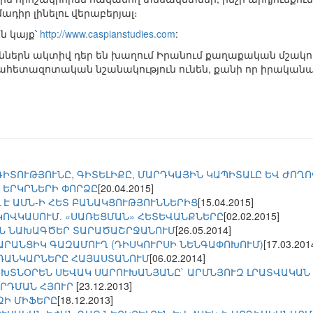
դիր լինելու վերաբերյալ։
ն կայք՝
http://www.caspianstudies.com
:
ոններն ակտիվ դեր են խաղում Իրանում քաղաքական մշակու
ահետազոտական նշանակություն ունեն, քանի որ իրականա
ԳԻՏՈՒԹՅՈՒՆԸ, ԳԻՏԵԼԻՔԸ, ՄԱՐԴԿԱՅԻՆ ԿԱՊԻՏԱԼԸ ԵՎ ԺՈՂ
 ԵՐԿՐՆԵՐԻ ՓՈՐՁԸ
[20.04.2015]
 Է ԱՄՆ-Ի ՀԵՏ ԲԱՆԱԿՑՈՒԹՅՈՒՆՆԵՐԻՑ
[15.04.2015]
ԿՈՎԿԱՍՈՒՄ. «ՍԱՌԵՑՄԱՆ» ՀԵՏԵՎԱՆՔՆԵՐԸ
[02.02.2015]
ԻՆ ՆԱԽԱԳԾԵՐ ՏԱՐԱԾԱՇՐՋԱՆՈՒՄ
[26.05.2014]
ՏԱՐԱՆՑԻԿ ԳԱԶԱՄՈՒՂ (ԴԻՍԿՈՒՐՍԻ ՆԵՆԳԱՓՈԽՈՒՄ)
[17.03.201
ՌԱՆԿԱՐՆԵՐԸ ՀԱՅԱՍՏԱՆՈՒՄ
[06.02.2014]
ՈԽՏՆՕՐԵՆ ՍԵՎԱԿ ՍԱՐՈՒԽԱՆՅԱՆԸ` ԱՐՄՆՅՈՒԶ ԼՐԱՏՎԱԿԱՆ
ՐԴՄԱՆ ՀՅՈՒՐ
[23.12.2013]
ԶԻ ՄԻՖԵՐԸ
[18.12.2013]