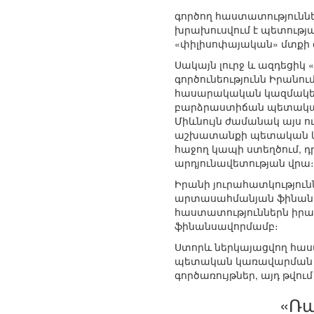
գործող հաստատություննե
խրախուսվում է պետության
«փիլիսոփայական» մտքի
Սակայն լուրջ և ազդեցիկ
գործունեությունն Իրանու
հասարակական կազմակերպ
բարձրաստիճան պետական 
Միևնույն ժամանակ այս ո
աշխատանքի պետական կա
հաջող կապի ստեղծում, դ
արդյունավետության վրա։
Իրանի յուրահատկություն
արտասահմանյան ֆինանսա
հաստատություններն իրա
ֆինանսավորմամբ։
Ստորև ներկայացվող հաստ
պետական կառավարման հ
գործառույթներ, այդ թվո
«Ռա