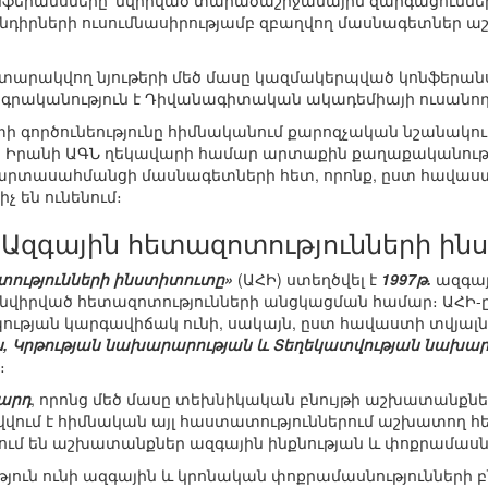
ֆերանսները՝ նվիրված տարածաշրջանային զարգացումների
իրների ուսումնասիրությամբ զբաղվող մասնագետներ աշխ
արակվող նյութերի մեծ մասը կազմակերպված կոնֆերանսնե
ան գրականություն է Դիվանագիտական ակադեմիայի ուսանո
տի գործունեությունը հիմնականում քարոզչական նշանակու
ն Իրանի ԱԳՆ ղեկավարի համար արտաքին քաղաքականության
րտասահմանցի մասնագետների հետ, որոնք, ըստ հավաստ
 են ունենում։
«Ազգային հետազոտությունների ին
տությունների ինստիտուտը»
(ԱՀԻ) ստեղծվել է
1997թ.
ազգայ
 նվիրված հետազոտությունների անցկացման համար։ ԱՀԻ-
ւթյան կարգավիճակ ունի, սակայն, ըստ հավաստի տվյալն
, Կրթության նախարարության և Տեղեկատվության նախա
։
մարդ
, որոնց մեծ մասը տեխնիկական բնույթի աշխատանքնե
ովվում է հիմնական այլ հաստատություններում աշխատող
ում են աշխատանքներ ազգային ինքնության և փոքրամասնո
յուն ունի ազգային և կրոնական փոքրամասնությունների 