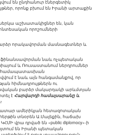
վում են ընդհանուր էներգետիկ
թներ, որոնք բխում են Իրանի արտաքին
 ներկա աշխատակիցներ են, կան
տնտեսական որոշումների
արձր որակավորման մասնագետներ և
նի ֆինանսավորման նաև ոչպետական
սիայում և Ռուսաստանում ներդրումներ
մ է համապատասխան
վվում է նաև այն հանգամանքով, որ
ան հիմնադրույթներն ու
 բավական բարձր մակարդակի արևմտյան
րտել է
Հարվարդի համալսարանը և
։
ռաջատար ամերիկյան հետազոտական
հերթին տնօրեն Ա.Մալեքին, հաճախ
Ի վրա դրված են «public diplomocy»-ի
այտում են Իրանի պետական
ստեղծվում է թյուր տպավորություն