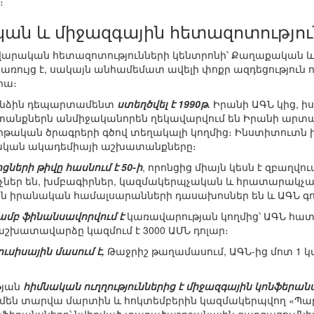
։
ան և միջազգային հետազոտությու
վարական հետազոտությունների կենտրոնի՝ Քաղաքական և
առույց է, սակայն անհամեմատ ավելի փոքր ազդեցություն 
րա։
անձին դեպարտամենտ
ստեղծվել է 1990թ.
Իրանի ԱԳՆ կից, իս
տանքներն անմիջականորեն ղեկավարվում են Իրանի արտ
կրթական ծրագրերի գծով տեղակալի կողմից։ Ինստիտուտն 
ական ակադեմիայի աշխատանքները։
երի թիվը հասնում է 50-ի
, որոնցից միայն կեսն է զբաղ
չներ են, խմբագիրներ, կազմակերպչական և հրատարակչ
սն իրանական համալսարանների դասախոսներ են և ԱԳՆ գ
ամբ ֆինանսավորվում է
կառավարության կողմից՝ ԱԳՆ հա
շխատավարձը կազմում է 3000 ԱՄՆ դոլար։
ւսիսային մասում է,
Թաջրիշ թաղամասում, ԱԳՆ-ից մոտ 1 կմ
թյան
հիմնական ուղղություններից է միջազգային կոնֆերան
ամեն տարվա մարտին և հոկտեմբերին կազմակերպվող «Պար