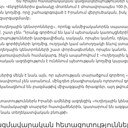
են որպես հասարակական կազմակերպություններ 
ր։ Վերջիններիս քանակը մոտենում է մոտավորապես 100-ի,
 կողմից, որը շահագրգռված է Իրանում վերլուծական, իսկ 
 զարգացմամբ։
 «ուղեղային կենտրոնները», որոնք անմիջականորեն սպաս
մ, շատ չեն։ Դրանք գործում են կա՛մ պետական կառույցներ
ությունների կարգավիճակ, սակայն, որպես կանոն, ղեկա
գործիչների կողմից, ուղղակի կամ անուղղակի ձևով ստ
ւղեղային կենտրոնների շատ փորձագետներ, որպես կանոն,
ռավարման համակարգ, ինչն ապահովում է «ուղեղային 
րական ազդեցություն է ունենում պետության կողմից կայաց
ներից մեկն է նաև այն, որ պետության տարածքում գործող 
վորում չեն ստանում, մինչդեռ բնագիտական ոլորտում
կանացնում են բազմաթիվ միջազգային ծրագրեր, այդ թվ
ատություններն Իրանի ամենից ազդեցիկ «ուղեղային կենտ
ամակարգի տարբեր հատվածներին, կատարում են ազգայի
ւմ նաև տեղեկատվական բնույթի։
զմավարական հետազոտություններ