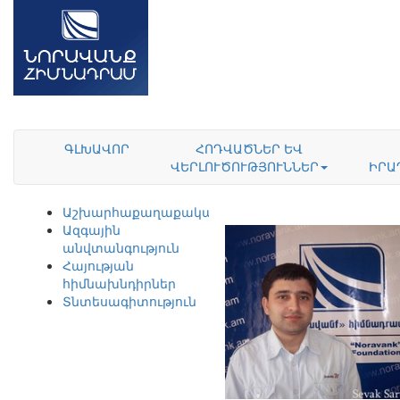
ԳԼԽԱՎՈՐ
ՀՈԴՎԱԾՆԵՐ ԵՎ
ՎԵՐԼՈՒԾՈՒԹՅՈՒՆՆԵՐ
ԻՐԱ
Աշխարհաքաղաքականություն
Ազգային
անվտանգություն
Հայության
հիմնախնդիրներ
Տնտեսագիտություն