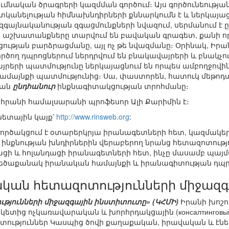
ւմնական ծրագրերի կազմման գործում։ Այս գործունեությա
կանելության հիմնախնդիրների քննարկումն է և ներկայացո
գայնականության զգացմունքների նվազում, սերմանում է
յս աշխատանքները տարվում են բավական գրագետ, քանի ո
ության բարձրացմանը, այլ ոչ թե նվազմանը։ Օրինակ, Իրա
ործող դպրոցներում ներդրվում են բնակավայրերի և բնակչ
յրերի պատմությունը ներկայացնում են որպես ամբողջովին
ամայնքի պատմությունից։ Սա, փաստորեն, հատուկ մեթոդա
յան
ընդհանուր
ինքնագիտակցության տրոհմանը։
հրանի համալսարանի պրոֆեսոր Ալի Քարիմին է։
նետային կայք՝
http://www.rinsweb.org
:
րծակցում է օտարերկրյա իրանագետների հետ, կազմակերպ
 ինքնության խնդիրներին վերաբերող նրանց հետազոտությ
ի և հոլանդացի իրանագետների հետ, ինչը մասամբ պայմ
մեծաքանակ իրանական համայնքի և իրանագիտության դպր
կան հետազոտությունների միջազգ
յունների միջազգային ինստիտուտը» (ԿՀՄԻ)
Իրանի խոշոր
կետից ոչկառավարական և խորհրդակցային (консалтинговый
տություններ Կասպից ծովի քաղաքական, իրավական և էնե