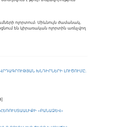
մների ոլորտում։ Միևնույն ժամանակ,
ցնում են կիրառական ոլորտին առնչվող
ՈՎՐԴԱԳՐՈՒԹՅԱՆ ԽՆԴԻՐՆԵՐԻ ԼՈՒԾՈՒՄԸ.
4]
 ՀԵՌՈՒՍՏԱԱԼԻՔԻ «ԲԱՆԱՁԵՎ»