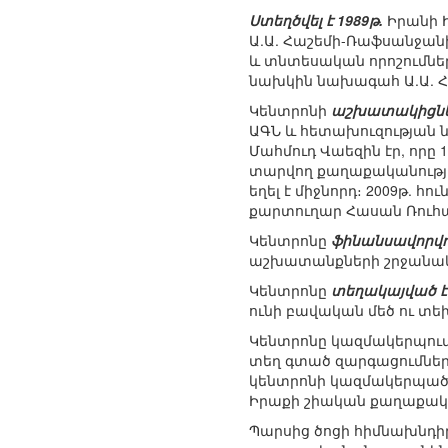
Ստեղծվել է 1989թ.
Իրանի 
Ա.Ա. Հաշեմի-Ռաֆսանջան
և տնտեսական որոշումն
նախկին նախագահ Ա.Ա. Հ
Կենտրոնի
աշխատակիցնե
ԱԳՆ և հետախուզության 
Մահմուդ Վաեզին էր, որը
տարվող քաղաքականությա
եղել է միջնորդ։ 2009թ.
քարտուղար Հասան Ռուհ
Կենտրոնը
ֆինանսավորվո
աշխատանքների շրջանակնե
Կենտրոնը
տեղակայված է
ունի բավական մեծ ու տ
Կենտրոնը կազմակերպում
տեղ գտած զարգացումներ
կենտրոնի կազմակերպած 
Իրաքի շիական քաղաքակա
Պարսից ծոցի հիմնախնդիր