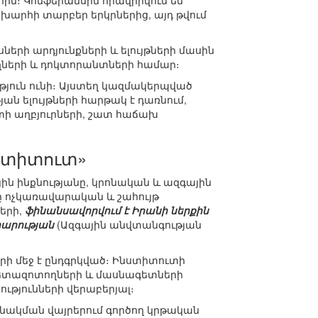
ն։ Կոնֆերանսին հրավիրվում են
արհի տարբեր երկրներից, այդ թվում
րի արդյունքների և ելույթների մասին
ղների և դոկտորանտների համար։
թյուն ունի։ Այստեղ կազմակերպված
 ելույթների հարթակ է դառնում,
ի աղբյուրների, շատ հաճախ
ստիտուտ»
ին ինքնությանը, կրոնական և ազգային
ը ոչկառավարական և շահույթ
երի,
ֆինանսավորվում է Իրանի ներքին
րարության
(Ազգային անվտանգության
րի մեջ է ընդգրկված։ Ինստիտուտի
 հետազոտողների և մասնագետների
ւթյունների վերաբերյալ։
բնակման վայրերում գործող կրթական