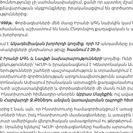
ծունեությունը չի սահմանափակվում, քանի որ այստեղ մշակ
ավարության սկզբունքները, իրականացվում են գործառույ
թյուններից։
1998թ.
։ Փորձագետների մեծ մասը Իրանի ԱԳՆ նախկին կամ
աժամանակ աշխատում են նաև Ընդունվող քաղաքական և 
խորհրդում։
ւմ է
Ակադեմիական խորհրդի կողմից, որի 12
անդամները բ
տակիցների ընդհանուր թիվը
հասնում է 20-ի։
է Իրանի ԱԳՆ և Նավթի նախարարությունների
կողմից։ Ու
եղեկությունների՝ ԿՀՄԻ-ն իրականացնում է Կենտրոնական Ա
երությունների շահերի պաշտպանություն և տրամադրու
նստիտուտի գործունեության արդյունավետությունն ապահո
նտրոնական Ասիայում իրանական արտաքին քաղաքականությ
իտուտի աշխատակիցների և փորձագետների մի մասն ունի
նաև Ինստիտուտի հիմնադիր-տնօրեն
Աբբաս Մալեքին
, ով ավա
յն Հարվարդի Ջ.Քենեդու անվան կառավարման դպրոցի հետ
ներից է նաև այն, որ Ինստիտուտը համագործակցում է ա
ետների հետ, իսկ Ինստիտուտի մասնագետները, և առաջին 
 ամերիկյան վերլուծական ամսագրերում ու թերթերում։ ԿՀՄ
ր։ Սրանից ելնելով՝ ԿՀՄԻ փորձագետները հաճախ արտահ
ն որոշակիորեն հակասող տեսակետներ, ինչի արդյունքում 