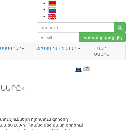
բաժանորդագրվել
ՄՍԱԳՐԵՐ
ՀՐԱՏԱՐԱԿՈՒՄՆԵՐ
ՄԵՐ
ՄԱՍԻՆ
ՆՆԵՐԸ»
ւթյունների ոլորտում գործող
ապես 200-ի։ Դրանց մեծ մասը գործում