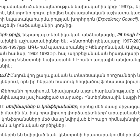
Իսլամական Հանրապետության նախագահին կից։ 1997թ., 
ին, կենտրոնը դուրս բերվեց նախագահական աշխատակազ
երի նպատակահարմարության խորհրդին (
Expediency Council)
աշեմի-Ռաֆսանջանիի կողմից։
րի թիվը
,
ներառյալ տեխնիկական անձնակազմը,
25 հոգի է։
նախկին աշխատակիցներ են։ Կենտրոնի ղեկավարը 1997-
 1989-1997թթ. ԱԳՆ-ում պատասխանել է Կենտրոնական Ասիա
ն համար, 1992-1993թթ. հայ-ադրբեջանական հրադադարի
 հունվարից Կենտրոնի նախագահն է Իրանի ազգային անվտան
անին։
ւմ է
Ընդունվող քաղաքական և տնտեսական որոշումների
րում, որն իր հերթին հատուկ հոդվածով ֆինանսավորվու
Թեհրանի հյուսիսում, Նիավարան այգու հարևանությամբ,
եխնիկապես լավ հագեցած տարածք։ Ինտերնետային կայքի հ
 է
սեմինարներ և կոնֆերանսներ,
որոնց մեծ մասը միջազգա
ի մասին են, իսկ հրավիրվող փորձագետները՝ արաբական ե
կոնֆերանսների մեծ մասը նվիրված է Իրաքի հիմնախնդիր
ն և կրոնական գործիչներ։
ներին են նվիրված նաև կենտրոնի հրատարակումների մեծ 