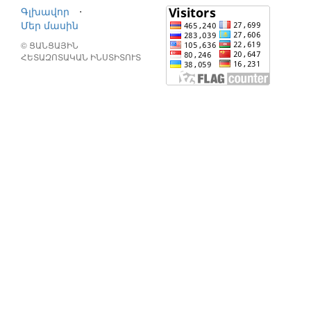
Գլխավոր
⋅
Մեր մասին
© ՑԱՆՑԱՅԻՆ
ՀԵՏԱԶՈՏԱԿԱՆ ԻՆՍՏԻՏՈՒՏ