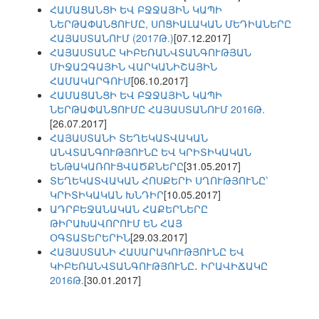
ՀԱՄԱՑԱՆՑԻ ԵՎ ԲՋՋԱՅԻՆ ԿԱՊԻ
ՆԵՐԹԱՓԱՆՑՈՒՄԸ, ՍՈՑԻԱԼԱԿԱՆ ՄԵԴԻԱՆԵՐԸ
ՀԱՅԱՍՏԱՆՈՒՄ (2017Թ.)
[07.12.2017]
ՀԱՅԱՍՏԱՆԸ ԿԻԲԵՌԱՆՎՏԱՆԳՈՒԹՅԱՆ
ՄԻՋԱԶԳԱՅԻՆ ՎԱՐԿԱՆԻՇԱՅԻՆ
ՀԱՄԱԿԱՐԳՈՒՄ
[06.10.2017]
ՀԱՄԱՑԱՆՑԻ ԵՎ ԲՋՋԱՅԻՆ ԿԱՊԻ
ՆԵՐԹԱՓԱՆՑՈՒՄԸ ՀԱՅԱՍՏԱՆՈՒՄ 2016Թ.
[26.07.2017]
ՀԱՅԱՍՏԱՆԻ ՏԵՂԵԿԱՏՎԱԿԱՆ
ԱՆՎՏԱՆԳՈՒԹՅՈՒՆԸ ԵՎ ԿՐԻՏԻԿԱԿԱՆ
ԵՆԹԱԿԱՌՈՒՑՎԱԾՔՆԵՐԸ
[31.05.2017]
ՏԵՂԵԿԱՏՎԱԿԱՆ ՀՈՍՔԵՐԻ ՍՂՈՒԹՅՈՒՆԸ՝
ԿՐԻՏԻԿԱԿԱՆ ԽՆԴԻՐ
[10.05.2017]
ԱԴՐԲԵՋԱՆԱԿԱՆ ՀԱՔԵՐՆԵՐԸ
ԹԻՐԱԽԱՎՈՐՈՒՄ ԵՆ ՀԱՅ
ՕԳՏԱՏԵՐԵՐԻՆ
[29.03.2017]
ՀԱՅԱՍՏԱՆԻ ՀԱՍԱՐԱԿՈՒԹՅՈՒՆԸ ԵՎ
ԿԻԲԵՌԱՆՎՏԱՆԳՈՒԹՅՈՒՆԸ․ ԻՐԱՎԻՃԱԿԸ
2016Թ.
[30.01.2017]