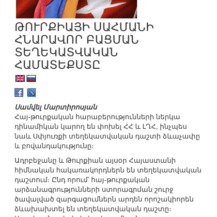
ԹՈՒՐՔԻԱՅԻ ՍԱՀՄԱՆԻ
ՀՆԱՐԱՎՈՐ ԲԱՑՄԱՆ
ՏԵՂԵԿԱՏՎԱԿԱՆ
ՀԱՄԱՏԵՔՍՏԸ
Սամվել Մարտիրոսյան
Հայ-թուրքական հարաբերությունների ներկա
դինամիկան կարող են փոխել ՀՀ և ԼՂՀ, ինչպես
նաև Սփյուռքի տեղեկատվական դաշտի ձևաչափը
և բովանդակությունը։
Ադրբեջանը և Թուրքիան այսօր Հայաստանի
հիմնական հակառակորդներն են տեղեկատվական
դաշտում։ Ընդ որում՝ հայ-թուրքական
արձանագրությունների ստորագրման շուրջ
ծավալված զարգացումներն արդեն որոշակիորեն
ձևախախտել են տեղեկատվական դաշտը։