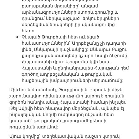
քաղաքական մրցակիցը` անգամ
արձանագրությունների ստորագրումից և
դրանցում ներկայացված` երկու երկրների
մերձեցման ծրագրերի իրականացումից
հետո:
Չնայած Թուրքիայի հետ ունեցած
հակասություններին` Ադրբեջանը չի դադարի
լինել Անկարայի դաշնակիցը: Անկարա-Բաքու
քարոզչական տանդեմը կշարունակի ճնշումը
Հայաստանի վրա: Կշարունակվի նաև
Հայաստանի և ընդհանրապես Հայության դեմ
գործող ադրբեջանական և թուրքական
հաքերային խմբավորումների սերտաճումը:
Միևնույն ժամանակ, Թուրքիայի և Իսրայելի միջև
շարունակվող դիմակայությունը կարող է դրական
գործոն հանդիսանալ Հայաստանի համար ինչպես
Թել Ավիվի հետ հնարավոր մերձեցման, այնպես էլ
իսրայելական կողմի ուժգնացող ճնշման հետ
կապված` թուրքական քարոզչամեքենայի
թուլացման առումով:
Մյուս կողմից` տեղեկատվական դաշտի կտրուկ