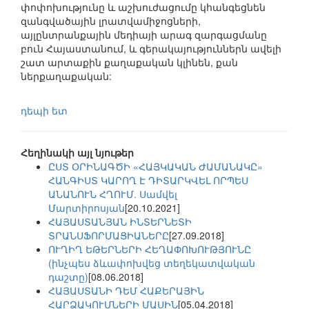
փոփոխությունը և աշխուժացումը կհանգեցնեն
զանգվածային լրատվամիջոցների,
այլընտրանքային մեդիայի արագ զարգացմանը
բուն Հայաստանում, և գերակայություններն ավելի
շատ արտաքին քաղաքական կլինեն, քան
ներքաղաքական:
դեպի ետ
Հեղինակի այլ նյութեր
ԸՍՏ ՕՐԻՆԱԳԾԻ «ՀԱՅԿԱԿԱՆ ԺԱՄԱՆԱԿԸ»
ՀԱՆԳԻՍՏ ԿԱՐՈՂ Է ԴԻՏԱՐԿՎԵԼ ՈՐՊԵՍ
ԱՆԱՆՈՒՆ ՀՂՈՒՄ. Սամվել
Մարտիրոսյան
[20.10.2021]
ՀԱՅԱՍՏԱՆՅԱՆ ԻՆՏԵՐՆԵՏԻ
ՏՐԱՆՍՖՈՐՄԱՑԻԱՆԵՐԸ
[27.09.2018]
ՈՒՂԻՂ ԵԹԵՐՆԵՐԻ ՀԵՂԱՓՈԽՈՒԹՅՈՒՆԸ
(ինչպես ձևափոխվեց տեղեկատվական
դաշտը)
[08.06.2018]
ՀԱՅԱՍՏԱՆԻ ԴԵՄ ՀԱՔԵՐԱՅԻՆ
ՀԱՐՁԱԿՈՒՄՆԵՐԻ ՄԱՍԻՆ
[05.04.2018]