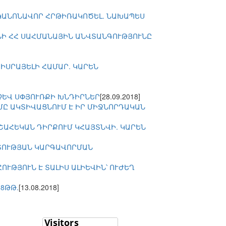
 ԿԱՆՈՆԱՎՈՐ ՀՐԹԻՌԱԿՈԾԵԼ. ՆԱԽԱՊԵՍ
ՆԻ ՀՀ ՍԱՀՄԱՆԱՅԻՆ ԱՆՎՏԱՆԳՈՒԹՅՈՒՆԸ
ԻՍՐԱՅԵԼԻ ՀԱՄԱՐ. ԿԱՐԵՆ
ՉԵՎ ՍՓՅՈՒՌՔԻ ԽՆԴԻՐՆԵՐ
[28.09.2018]
ՂՄԸ ԱԿՏԻՎԱՑՆՈՒՄ Է ԻՐ ՄԻՋՆՈՐԴԱԿԱՆ
ՇԱՀԵԿԱՆ ԴԻՐՔՈՒՄ ԿՀԱՅՏՆՎԻ. ԿԱՐԵՆ
ՐՏՈՒԹՅԱՆ ԿԱՐԳԱՎՈՐՄԱՆ
ՒԹՅՈՒՆ Է ՏԱԼԻՍ ԱԼԻԵՎԻՆ՝ ՈՒԺԵՂ
8ԹԹ.
[13.08.2018]