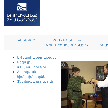
ԳԼԽԱՎՈՐ
ՀՈԴՎԱԾՆԵՐ ԵՎ
ՎԵՐԼՈՒԾՈՒԹՅՈՒՆՆԵՐ
ԻՐԱ
Աշխարհաքաղաքականություն
Ազգային
անվտանգություն
Հայության
հիմնախնդիրներ
Տնտեսագիտություն