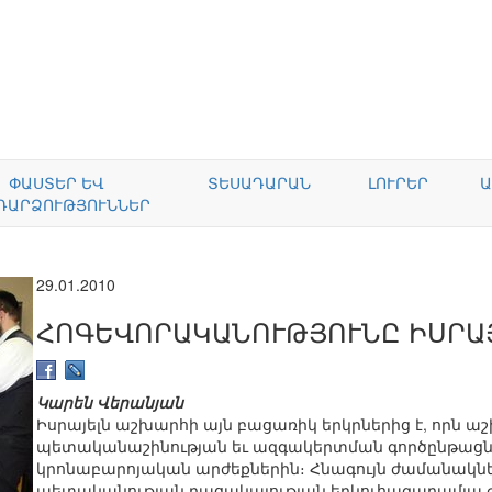
ՓԱՍՏԵՐ ԵՎ
ՏԵՍԱԴԱՐԱՆ
ԼՈՒՐԵՐ
Ա
ԴԱՐՁՈՒԹՅՈՒՆՆԵՐ
29.01.2010
ՀՈԳԵՎՈՐԱԿԱՆՈՒԹՅՈՒՆԸ ԻՍՐԱ
Կարեն Վերանյան
Իսրայելն աշխարհի այն բացառիկ երկրներից է, որն աշ
պետականաշինության եւ ազգակերտման գործընթացներ
կրոնաբարոյական արժեքներին։ Հնագույն ժամանակնե
պետականության բացակայության երկուհազարամյա 