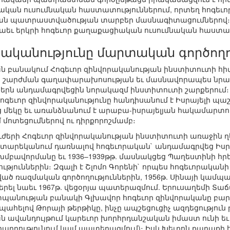
րական ուսումնական հաստատություններում, որտեղ հոգեւ
ան պատրաստվածության տարբեր մասնագիտացումներով։ 
եւ երկրի հոգեւոր քաղաքացիական ուսումնական հաստատ
րականությունը մարտական գործողո
ն բանակում Հոգեւոր զինվորականության ինստիտուտի հ
ն շարժման գաղափարախոսության եւ մասնավորապես նրա 
երն անդամագրվեցին նորակազմ ինստիտուտի շարքերում։ Դ
ոգեւոր զինվորականությունը հանդիսանում է Իսրայելի 
մեկը եւ առանձնանում է արաբա-իսրայելյան հակամարտու
մոտեցումներով ու դիրքորոշմամբ։
 ուժերի Հոգեւոր զինվորականության ինստիտուտի առաջին 
18 տարեկանում դառնալով հոգեւորական` անդամագրվեց Իսրա
մբավորմանը եւ 1936–1939թթ. մասնակցեց Պաղեստինի հ
յուններին։ Զգալի է Շլոմո Գորենի` որպես հոգեւորականի
ած ռազմական գործողություններին, 1956թ. Սինայի կամպ
բերել նաեւ 1967թ. վեցօրյա պատերազմում. Երուսաղեմի Տ
պանության բանակի Գլխավոր հոգեւոր զինվորականը բարձ
ահելով Թորայի թերթիկը, ինչը ապշեցուցիչ ազդեցությու
ն ավանդույթում կարեւոր խորհրդանշական իմաստ ունի եւ
րադրությունում կամ պատերազմում)։ Իսկ Խեւրոն քաղաք