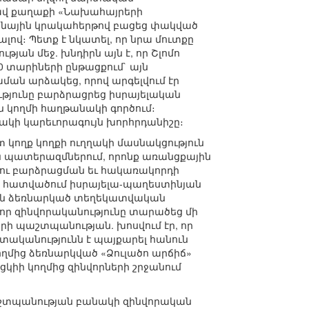
ցավ քաղաքի «Նախահայրերի
զենային կրակահերթով բացեց փակված
լով։ Պետք է նկատել, որ նրա մուտքը
ան մեջ. խնդիրն այն է, որ Շլոմո
0 տարիների ընթացքում` այն
ման արձակեց, որով արգելվում էր
ությունը բարձրացրեց իսրայելական
ն կողմի հաղթանակի գործում։
ակի կարեւորագույն խորհրդանիշը։
տ կողք կողքի ուղղակի մասնակցություն
 պատերազմներում, որոնք առանցքային
գու բարձրացման եւ հակառակորդի
յի հատվածում իսրայելա-պաղեստինյան
յան ձեռնարկած տեղեկատվական
որ զինվորականությունը տարածեց մի
ղերի պաշտպանության. խոսվում էր, որ
րտականությունն է պայքարել հանուն
ողմից ձեռնարկված «Ձուլածո արճիճ»
կիի կողմից զինվորների շրջանում
պաշտպանության բանակի զինվորական