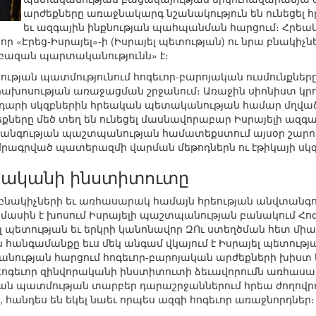
արժեքները առաջնակարգ նշանակություն են ունեցել
եւ ազգային ինքնության պահպանման հարցում։ Հրեա
 որ «Էրեց-Իսրայել»-ի (Իսրայել պետության) ու նրա բնակ
սրբազան պարտականությունն» է։
թյան պատմությունում հոգեւոր-բարոյական ուսմունքներ
խոսության առաջացման շրջանում։ Առաջին սիոնիստ կր
0-րդ դարի սկզբներին հրեական պետականության համար մղ
քները մեծ տեղ են ունեցել մասնավորաբար Իսրայելի ազ
վտանգության պաշտպանության համատեքստում այսօր շարո
մրագրված պատերազմի վարման մեթոդներն ու էթիկայի սկզ
որականի ինստիտուտը
 բնակիչների եւ առհասարակ համայն հրեության անվտանգ
 մասին է խոսում Իսրայելի պաշտպանության բանակում Հ
րայել պետության եւ երկրի կանոնավոր ԶՈւ ստեղծման հետ 
հանգամանքը եւս մեկ անգամ վկայում է Իսրայել պետությա
ության հարցում հոգեւոր-բարոյական արժեքների խիստ կ
Հոգեւոր զինվորականի ինստիտուտի ձեւավորումն առհաս
թյան պատմության տարբեր դարաշրջաններում հրեա ժողով
, հանդես են եկել նաեւ որպես ազգի հոգեւոր առաջնորդներ։