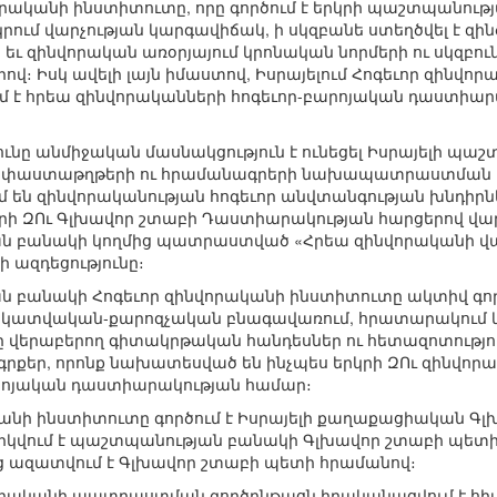
վորականի ինստիտուտը, որը գործում է երկրի պաշտպանութ
 կրում վարչության կարգավիճակ, ի սկզբանե ստեղծվել է զ
եւ զինվորական առօրյայում կրոնական նորմերի ու սկզբ
։ Իսկ ավելի լայն իմաստով, Իսրայելում Հոգեւոր զինվոր
 է հրեա զինվորականների հոգեւոր-բարոյական դաստիա
ունը անմիջական մասնակցություն է ունեցել Իսրայելի պա
 փաստաթղթերի ու հրամանագրերի նախապատրաստման ո
մ են զինվորականության հոգեւոր անվտանգության խնդիրն
կրի ԶՈւ Գլխավոր շտաբի Դաստիարակության հարցերով վարչ
ն բանակի կողմից պատրաստված «Հրեա զինվորականի վար
 ազդեցությունը։
 բանակի Հոգեւոր զինվորականի ինստիտուտը ակտիվ գործո
ղեկատվական-քարոզչական բնագավառում, հրատարակում 
 վերաբերող գիտակրթական հանդեսներ ու հետազոտություննե
գրքեր, որոնք նախատեսված են ինչպես երկրի ԶՈւ զինվոր
արոյական դաստիարակության համար։
կանի ինստիտուտը գործում է Իսրայելի քաղաքացիական Գ
րկվում է պաշտպանության բանակի Գլխավոր շտաբի պետին
ց ազատվում է Գլխավոր շտաբի պետի հրամանով։
նվորականի պատրաստման գործընթացն իրականացվում է հ