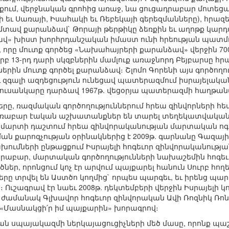
ացքում, վերջնական գրոհից առաջ, նա ցուցադրաբար մոտե
 եւ Սառայի, Իսահակի եւ Ռեբեկայի գերեզմանները), հրա
 մտավ քարանձավ` Թորայի թերթիկը ձեռքին եւ աղոթք կարդա
 խիստ խորհրդանշական իմաստ ունի հրեության պատմությ
, որը մուտք գործեց «Նախահայրերի քարանձավ» վերջին 70
բ 13-րդ դարի սկզբներին մամլուք առաջնորդ Բեյբարսը հրա
ներին մուտք գործել քարանձավ։ Շլոմո Գորենի այս գործող
 զգալի ազդեցություն ունեցավ պատերազմում իսրայելակա
լուսանկարը դարձավ 1967թ. վեցօրյա պատերազմի հաղթան
րը, ռազմական գործողություններում հրեա զինվորների հե
հեռաբար էական աշխատանքներ են տարել տեղեկատվական
ցել մարտի դաշտում հրեա զինվորականության մարտական ո
ման քարոզչության օրինակներից է 2009թ. գարնանը Գազա
ումների ընթացքում Իսրայելի հոգեւոր զինվորականութ
որաբար, մարտական գործողությունների նախաշեմին հոգեւ
ծներ, որոնցում կոչ էր արվում պայքարել հանուն Սուրբ հո
երը տրվել են Աստծո կողմից` որպես պարգեւ, եւ իրենց պա
Ուշագրավ էր նաեւ 2008թ. դեկտեմբերի վերջին Իսրայելի կ
ժամանակ Գլխավոր հոգեւոր զինվորական Ավի Ռոզնիկ Ռոնց
 «Մասնակցի՛ր իմ պայքարին» խորագրով։
յան սպայակազմի ներկայացուցիչների մեծ մասը, որոնք 