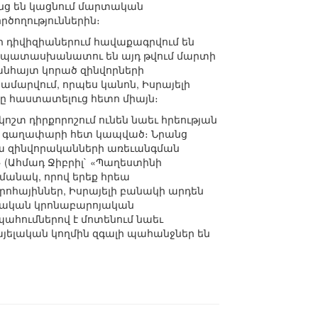
անց են կացնում մարտական
ծողություններին։
 դիվիզիաներում հավաքագրվում են
նք պատասխանատու են այդ թվում մարտի
անհայտ կորած զինվորների
մարվում, որպես կանոն, Իսրայելի
 հաստատելուց հետո միայն։
շտ դիրքորոշում ունեն նաեւ հրեության
ւ» գաղափարի հետ կապված։ Նրանց
եա զինվորականների առեւանգման
 (Ահմադ Ջիբրիլ` «Պաղեստինի
նակ, որով երեք հրեա
հայիններ, Իսրայելի բանակի արդեն
րեական կրոնաբարոյական
պահումներով է մոտենում նաեւ
այելական կողմին զգալի պահանջներ են