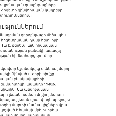
որ-կրոնական դասընթացները
Հոգեւոր զինվորական կադրերը
ություններում։
ւթյուններում
իմնադրման գործընթացը մեծապես
հոգեւորական դասի հետ, որի
ա է, թերեւս, այն հիմնական
պաշտպանության բանակի առավել
թյան հիմնահարցերում իր
ղեկավար նշանակվեց գեներալ-մայոր
յելի Զինված ուժերի հիմքը
րեական բնակավայրերի
 եւ մարտիկի, ավանդը 1948թ.
անիային։ Նա անմիջական
աճարի լեռան համար մղվող մարտի
րացավ լեռան վրա` փողհարելով եւ
ն թողեց մարտի մասնակիցների վրա
 կոչված է համախմբելու հրեա
ի համար մղվող մարտական