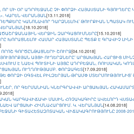
, ՈՐ ՄԻ ՕՐ ԱԴՐԲԵՋԱՆԸ ՉԻ ՓՈՐՁԻ ՀԱՅԱՍՏԱՆԻ ԳՅՈՒՂԵՐԸ
». ԿԱՐԵՆ ՎԵՐԱՆՅԱՆ
[13.11.2018]
ԵՊՔԵՐԸ ԿԱՆՈՆԱՎՈՐ ԴԱՐՁՆԵԼՈՎ՝ ԹՈՒՐՔԻԱՆ ՆՊԱՏԱԿ ՈՒ
.ՎԵՐԱՆՅԱՆ
[18.10.2018]
ԱԾԱՇՐՋԱՆԱՅԻՆ ՎԵՐՋԻՆ ԶԱՐԳԱՑՈՒՄՆԵՐԸ
[15.10.2018]
Ը ԽՈՐԱՑՆԵԼՈՒ ՀԱՄԱՐ ՀԱՅԱՍՏԱՆԸ ՊԵՏՔ Է ԳՐԱՎԻՉ ԼԻՆԻ 
]
 ՈՐՈՇ ԳՈՐԾԸՆԹԱՑՆԵՐԻ ՇՈՒՐՋ
[04.10.2018]
ՆՅՈՒՅՈՐՔՅԱՆ ԱՅՑԻ ՈՒՂԵՐՁՆԵՐԸ՝ ԱՐՑԱԽՅԱՆ ՀԱՐՑԻՑ ՄԻՆ
ԵՍՎՈՒՄ Է ՆԱԵՎ ՊՈՒՏԻՆԻ ԱՅՑԸ ԱԴՐԲԵՋԱՆ, ՌՈՒՍԱԿԱՆ ԿՈ
ՐՑԱԽՅԱՆ ՈՒՂՂՈՒԹՅԱՄԲ. ՓՈՐՁԱԳԵՏ
[17.09.2018]
ԹԵ ՓՈՐՁԻ ՕԳՏՎԵԼ ԲԻԼԶԵՐՅԱՆ-ԹՐԱՄՓ ՄՏԵՐՄՈՒԹՅՈՒՆԻՑ՝ 
]
ՈՒՆԵՐ, ՈՐ ԳԵՐՄԱՆԻԱՆ ԿՆԵՐԳՐԱՎՎԻ ԱՐՑԱԽՅԱՆ ՀԱԿԱՄԱ
9.2018]
ԱԿԱՆ ԿԱՐԳԱՎԻՃԱԿԻ ՄԱՍԻՆ ՀՌՉԱԿԱԳԻՐԸ ԱՎԵԼՈՐԴ ՎՍՏԱՀՈ
ՆԱԵՎ ԱՐՑԱԽԻ ՀԻՄՆԱՀԱՐՑՈՒՄ. Կ. ՎԵՐԱՆՅԱՆ
[14.08.2018]
ԲԵՋԱՆԻ ԳԻՏԱՀԵՏԱԶՈՏԱԿԱՆ ՎԻՃԱԿԱԳՐՈՒԹՅՈՒՆԸ 2008-201