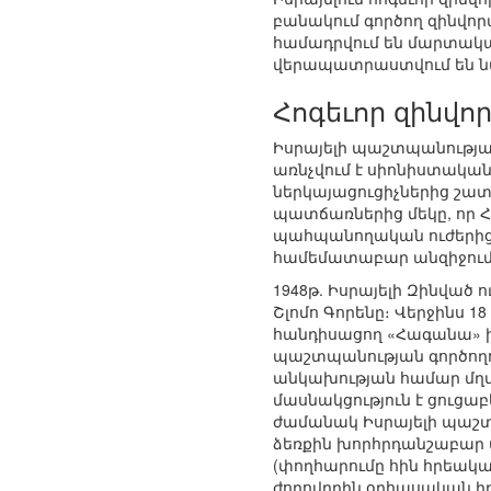
բանակում գործող զինվո
համադրվում են մարտակ
վերապատրաստվում են նա
Հոգեւոր զինվո
Իսրայելի պաշտպանությա
առնչվում է սիոնիստակա
ներկայացուցիչներից շատ
պատճառներից մեկը, որ Հ
պահպանողական ուժերից 
համեմատաբար անզիջում 
1948թ. Իսրայելի Զինված
Շլոմո Գորենը։ Վերջինս 
հանդիսացող «Հագանա» խ
պաշտպանության գործողութ
անկախության համար մղվ
մասնակցություն է ցուցա
ժամանակ Իսրայելի պաշտ
ձեռքին խորհրդանշաբար պ
(փողհարումը հին հրեակա
ժողովրդին օրհասական ի