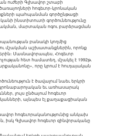
յան ուժերի Գլխավոր շտաբի
ինծառայողների հոգեւոր-կրոնական
ունքների պահպանման գործընթացի
ականի ինստիտուտի գործունեությունը
րակման, մարտական ոգու բարձրացման
շտպանության բանակի կողմից
ւ մշակման աշխատանքներին, որոնք
երին։ Մասնավորապես, Հոգեւոր
ության հետ համատեղ, մշակել է 1992թ.
քականոնը», որը կրում է հուդայական
ւնեություն է ծավալում նաեւ երկրի
կրոնաբարոյական եւ առհասարակ
ր, լույս ընծայում հոգեւոր
ականների, այնպես էլ քաղաքացիական
լխավոր հոգեւորականությունից անկախ
, իսկ Գլխավոր հոգեւոր զինվորականը
իմնականում երկրի պաշտպանության