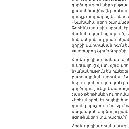
գործողությունների ընթ
քարանձավին» (Աբրահամի
դուռը, փողհարեց եւ ներս
«Նախահայրերի քարանձավ»
Գորենն առաջին հրեան էր
ժամանակվանից սկսած, եր
հրեաներին ու քրիստոնյա
զորքի մարտական ոգին եւ
Փաղհարող Շլոմո Գորենի 
Հոգեւոր զինվորական այրե
ունենալուց զատ, զուգա
նշանակություն են ունե
բարոյալքման առումով։ Ն
հերթական ռազմական բախ
գործողությունը։ Մասնավ
շարք թերթիկներ ու հոդվա
«հրեաներին Իսրայելի հող
դրանց պաշտպանության»։ 
ռազմական գործողության 
թերթիկների տարածումը`
Հոգեւոր զինվորականութ