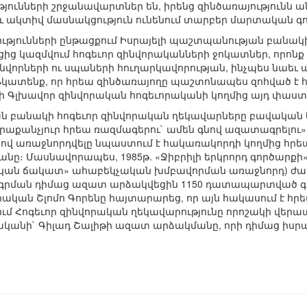
ունների շրջանավարտներ են, իրենց զինծառայությունն 
 ակտիվ մասնակցություն ունենում տարբեր մարտական գոր
թյունների ընթացքում Իսրայելի պաշտպանության բանակի
ցից կազմվում հոգեւոր զինվորականների ջոկատներ, որո
նվորների ու սպաների հուղարկավորության, ինչպես նաեւ 
կատենք, որ հրեա զինծառայողը պաշտոնապես զոհված է հա
Գլխավոր զինվորական հոգեւորականի կողմից այդ փաստը
 բանակի հոգեւոր զինվորական ղեկավարները բավական կո
ւրաքանչյուր հրեա ռազմագերու` ամեն գնով ազատագրելո
նքով առաջնորդվելը նպաստում է հակառակորդի կողմից հր
։ Մասնավորապես, 1985թ. «Ջիբրիլի երկրորդ գործարքի»
ան ճակատ» ահաբեկչական խմբավորման առաջնորդ) ժամա
րման դիմաց ազատ արձակվեցին 1150 դատապարտված գրո
րական Շլոմո Գորենը հայտարարեց, որ այն հակասում է հ
ում Հոգեւոր զինվորական ղեկավարությունը որոշակի վերա
որականի` Գիլադ Շալիթի ազատ արձակմանը, որի դիմաց իսր