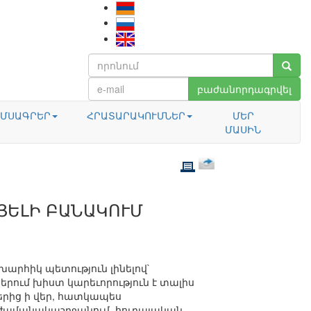
բաժանորդագրվել
ՄՍԱԳՐԵՐ
ՀՐԱՏԱՐԱԿՈՒՄՆԵՐ
ՄԵՐ
ՄԱՍԻՆ
ՅԵԼԻ ԲԱՆԱԿՈՒՄ
խարհիկ պետություն լինելով`
ում խիստ կարեւորություն է տալիս
րից ի վեր, հատկապես
ժամանակաշրջանում, հուդայական