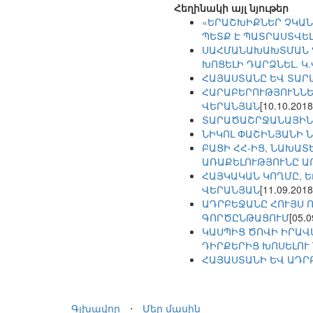
Հեղինակի այլ նյութեր
«ԵՐԱՇԽԻՔՆԵՐ ՉԿԱՆ
ՊԵՏՔ Է ՊԱՏՐԱՍՏՎԵԼ
ՍԱՀՄԱՆԱԽԱԽՏՄԱՆ Դ
ԽՈՑԵԼԻ ԴԱՐՁՆԵԼ. Կ
ՀԱՅԱՍՏԱՆԸ ԵՎ ՏԱՐ
ՀԱՐԱԲԵՐՈՒԹՅՈՒՆՆԵՐ
ՎԵՐԱՆՅԱՆ
[10.10.2018
ՏԱՐԱԾԱՇՐՋԱՆԱՅԻՆ
ՆԻԿՈԼ ՓԱՇԻՆՅԱՆԻ 
ԲԱՑԻ ՀՀ-ԻՑ, ՆԱԽԱՏ
ԱՌԱՔԵԼՈՒԹՅՈՒՆԸ Ա
ՀԱՅԿԱԿԱՆ ԿՈՂՄԸ, Ե
ՎԵՐԱՆՅԱՆ
[11.09.2018
ԱԴՐԲԵՋԱՆԸ ՀՈՒՅՍ 
ԳՈՐԾԸՆԹԱՑՈՒՄ
[05.0
ԿԱՍՊԻՑ ԾՈՎԻ ԻՐԱՎ
ԴԻՐՔԵՐԻՑ ԽՈՍԵԼՈՒ 
ՀԱՅԱՍՏԱՆԻ ԵՎ ԱԴՐ
Գլխավոր
⋅
Մեր մասին